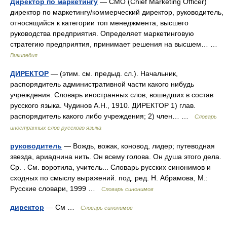
Директор по маркетингу
— CMO (Chief Marketing Officer)
директор по маркетингу/коммерческий директор, руководитель,
относящийся к категории топ менеджмента, высшего
руководства предприятия. Определяет маркетинговую
стратегию предприятия, принимает решения на высшем… …
Википедия
ДИРЕКТОР
— (этим. см. предыд. сл.). Начальник,
распорядитель административной части какого нибудь
учреждения. Словарь иностранных слов, вошедших в состав
русского языка. Чудинов А.Н., 1910. ДИРЕКТОР 1) глав.
распорядитель какого либо учреждения; 2) член… …
Словарь
иностранных слов русского языка
руководитель
— Вождь, вожак, коновод, лидер; путеводная
звезда, ариаднина нить. Он всему голова. Он душа этого дела.
Ср. . См. воротила, учитель... Словарь русских синонимов и
сходных по смыслу выражений. под. ред. Н. Абрамова, М.:
Русские словари, 1999 …
Словарь синонимов
директор
— См …
Словарь синонимов