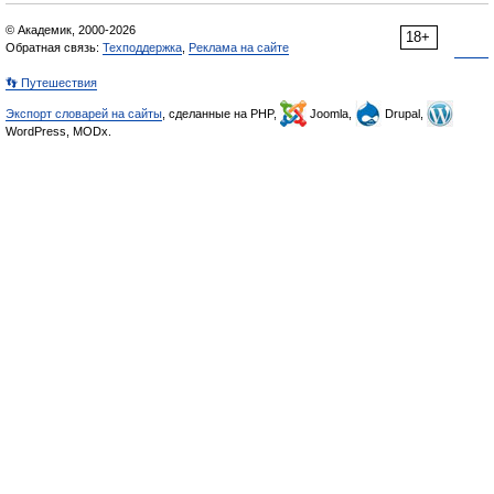
© Академик, 2000-2026
18+
Обратная связь:
Техподдержка
,
Реклама на сайте
👣 Путешествия
Экспорт словарей на сайты
, сделанные на PHP,
Joomla,
Drupal,
WordPress, MODx.