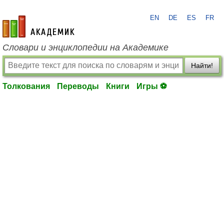
EN
DE
ES
FR
academic.ru
Словари и энциклопедии на Академике
Найти!
Толкования
Переводы
Книги
Игры ⚽