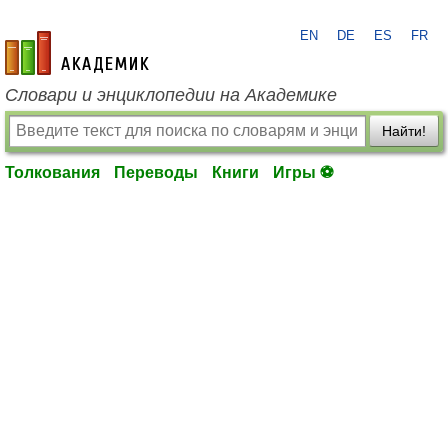
EN
DE
ES
FR
academic.ru
Словари и энциклопедии на Академике
Найти!
Толкования
Переводы
Книги
Игры ⚽