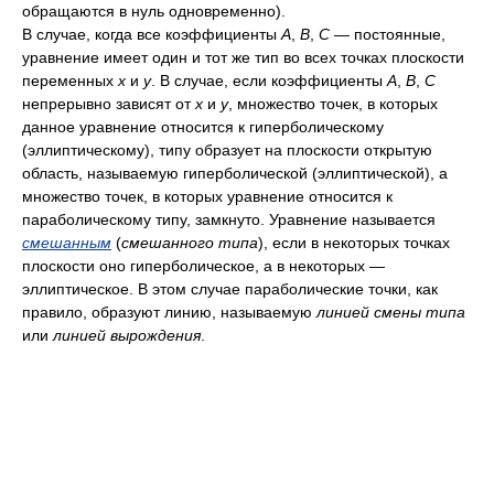
обращаются в нуль одновременно).
В случае, когда все коэффициенты
A
,
B
,
C
— постоянные,
уравнение имеет один и тот же тип во всех точках плоскости
переменных
x
и
y
. В случае, если коэффициенты
A
,
B
,
C
непрерывно зависят от
x
и
y
, множество точек, в которых
данное уравнение относится к гиперболическому
(эллиптическому), типу образует на плоскости открытую
область, называемую гиперболической (эллиптической), а
множество точек, в которых уравнение относится к
параболическому типу, замкнуто. Уравнение называется
смешанным
(
смешанного типа
), если в некоторых точках
плоскости оно гиперболическое, а в некоторых —
эллиптическое. В этом случае параболические точки, как
правило, образуют линию, называемую
линией смены типа
или
линией вырождения
.