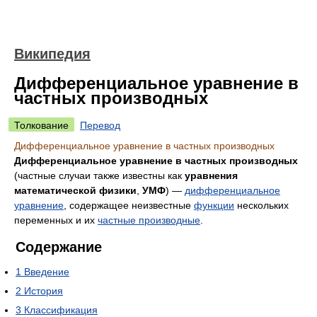
Википедия
Дифференциальное уравнение в
частных производных
Толкование
Перевод
Дифференциальное уравнение в частных производных
Дифференциальное уравнение в частных производных
(частные случаи также известны как
уравнения
математической физики
,
УМФ
) —
дифференциальное
уравнение
, содержащее неизвестные
функции
нескольких
переменных и их
частные производные
.
Содержание
1
Введение
2
История
3
Классификация