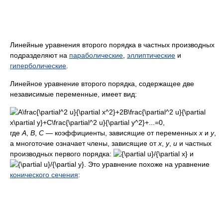
Линейные уравнения второго порядка в частных производных
подразделяют на
параболические
,
эллиптические
и
гиперболические
.
Линейное уравнение второго порядка, содержащее две
независимые переменные, имеет вид:
где
A
,
B
,
C
— коэффициенты, зависящие от переменных
x
и
y
,
а многоточие означает члены, зависящие от
x
,
y
,
u
и частных
производных первого порядка:
и
. Это уравнение похоже на уравнение
конического сечения
: