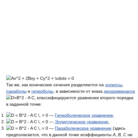
Так же, как конические сечения разделяются на
эллипсы
,
параболы
и
гиперболы
, в зависимости от знака
дискриминанта
, классифицируются уравнения второго порядка
в заданной точке:
—
Гиперболическое уравнение
,
—
Эллиптическое уравнение
,
—
Параболическое уравнение
(здесь
предполагается, что в данной точке коэффициенты
A
,
B
,
C
не