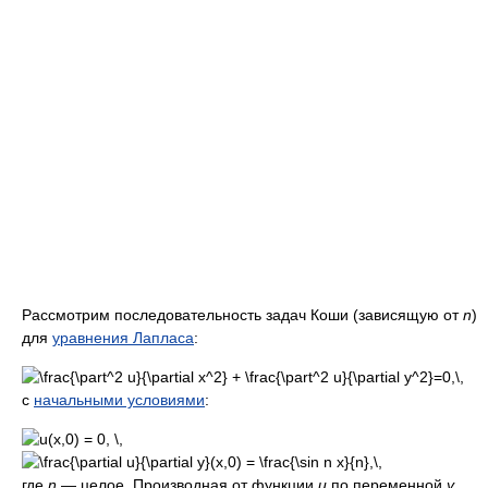
Рассмотрим последовательность задач Коши (зависящую от
n
)
для
уравнения Лапласа
:
с
начальными условиями
:
где
n
— целое. Производная от функции
u
по переменной
y