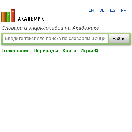
EN
DE
ES
FR
academic.ru
Словари и энциклопедии на Академике
Найти!
Толкования
Переводы
Книги
Игры ⚽