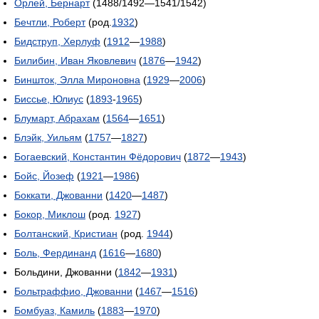
Орлей, Бернарт
(1488/1492—1541/1542)
Бечтли, Роберт
(род.
1932
)
Бидструп, Херлуф
(
1912
—
1988
)
Билибин, Иван Яковлевич
(
1876
—
1942
)
Биншток, Элла Мироновна
(
1929
—
2006
)
Биссье, Юлиус
(
1893
-
1965
)
Блумарт, Абрахам
(
1564
—
1651
)
Блэйк, Уильям
(
1757
—
1827
)
Богаевский, Константин Фёдорович
(
1872
—
1943
)
Бойс, Йозеф
(
1921
—
1986
)
Боккати, Джованни
(
1420
—
1487
)
Бокор, Миклош
(род.
1927
)
Болтанский, Кристиан
(род.
1944
)
Боль, Фердинанд
(
1616
—
1680
)
Больдини, Джованни (
1842
—
1931
)
Больтраффио, Джованни
(
1467
—
1516
)
Бомбуаз, Камиль
(
1883
—
1970
)