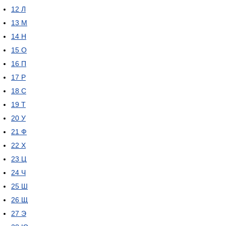
12
Л
13
М
14
Н
15
О
16
П
17
Р
18
С
19
Т
20
У
21
Ф
22
Х
23
Ц
24
Ч
25
Ш
26
Щ
27
Э