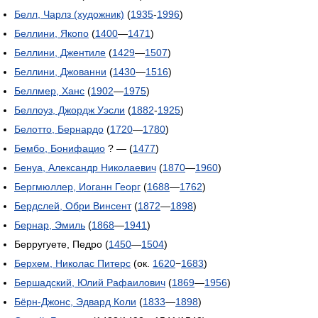
Белл, Чарлз (художник)
(
1935
-
1996
)
Беллини, Якопо
(
1400
—
1471
)
Беллини, Джентиле
(
1429
—
1507
)
Беллини, Джованни
(
1430
—
1516
)
Беллмер, Ханс
(
1902
—
1975
)
Беллоуз, Джордж Уэсли
(
1882
-
1925
)
Белотто, Бернардо
(
1720
—
1780
)
Бембо, Бонифацио
? — (
1477
)
Бенуа, Александр Николаевич
(
1870
—
1960
)
Бергмюллер, Иоганн Георг
(
1688
—
1762
)
Бердслей, Обри Винсент
(
1872
—
1898
)
Бернар, Эмиль
(
1868
—
1941
)
Берругуете, Педро (
1450
—
1504
)
Берхем, Николас Питерс
(ок.
1620
−
1683
)
Бершадский, Юлий Рафаилович
(
1869
—
1956
)
Бёрн-Джонс, Эдвард Коли
(
1833
—
1898
)