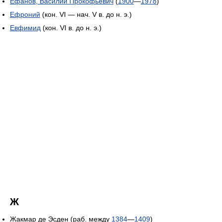
Ефанов, Василий Прокофьевич
(
1900
—
1978
)
Ефроний
(кон. VI — нач. V в. до н. э.)
Евфимид
(кон. VI в. до н. э.)
Ж
Жакмар де Эсден (раб. между
1384
—
1409
)