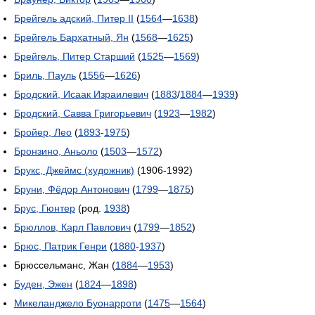
Брейгель адский, Питер II
(
1564
—
1638
)
Брейгель Бархатный, Ян
(
1568
—
1625
)
Брейгель, Питер Старший
(
1525
—
1569
)
Бриль, Пауль
(
1556
—
1626
)
Бродский, Исаак Израилевич
(
1883
/
1884
—
1939
)
Бродский, Савва Григорьевич
(
1923
—
1982
)
Бройер, Лео
(
1893
-
1975
)
Бронзино, Аньоло
(
1503
—
1572
)
Брукс, Джеймс (художник)
(1906-1992)
Бруни, Фёдор Антонович
(
1799
—
1875
)
Брус, Гюнтер
(род.
1938
)
Брюллов, Карл Павлович
(
1799
—
1852
)
Брюс, Патрик Генри
(
1880
-
1937
)
Брюссельманс, Жан (
1884
—
1953
)
Буден, Эжен
(
1824
—
1898
)
Микеланджело Буонарроти
(
1475
—
1564
)