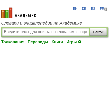
EN
DE
ES
FR
academic.ru
Словари и энциклопедии на Академике
Найти!
Толкования
Переводы
Книги
Игры ⚽