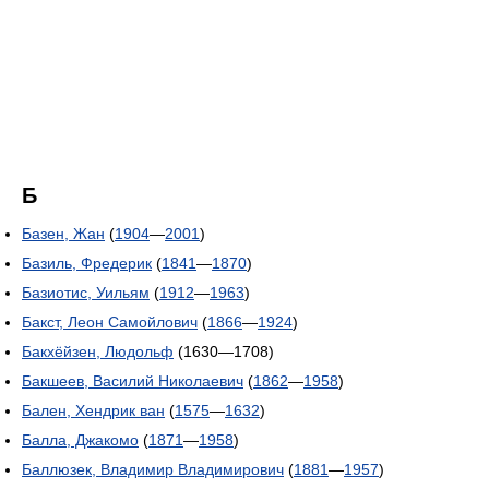
Б
Базен, Жан
(
1904
—
2001
)
Базиль, Фредерик
(
1841
—
1870
)
Базиотис, Уильям
(
1912
—
1963
)
Бакст, Леон Самойлович
(
1866
—
1924
)
Бакхёйзен, Людольф
(1630—1708)
Бакшеев, Василий Николаевич
(
1862
—
1958
)
Бален, Хендрик ван
(
1575
—
1632
)
Балла, Джакомо
(
1871
—
1958
)
Баллюзек, Владимир Владимирович
(
1881
—
1957
)