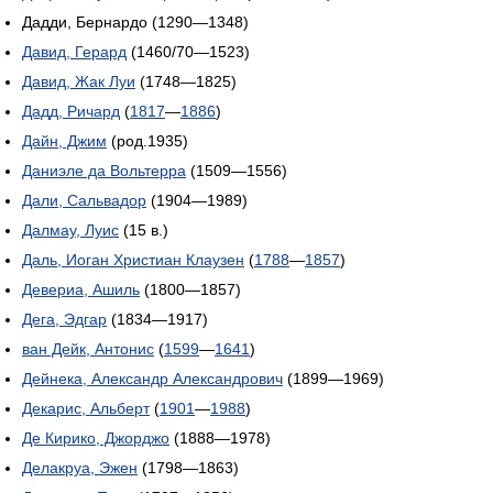
Дадди, Бернардо (1290—1348)
Давид, Герард
(1460/70—1523)
Давид, Жак Луи
(1748—1825)
Дадд, Ричард
(
1817
—
1886
)
Дайн, Джим
(род.1935)
Даниэле да Вольтерра
(1509—1556)
Дали, Сальвадор
(1904—1989)
Далмау, Луис
(15 в.)
Даль, Иоган Христиан Клаузен
(
1788
—
1857
)
Девериа, Ашиль
(1800—1857)
Дега, Эдгар
(1834—1917)
ван Дейк, Антонис
(
1599
—
1641
)
Дейнека, Александр Александрович
(1899—1969)
Декарис, Альберт
(
1901
—
1988
)
Де Кирико, Джорджо
(1888—1978)
Делакруа, Эжен
(1798—1863)