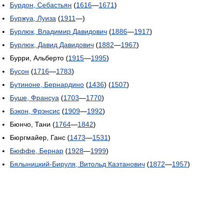
Бурдон, Себастьян
(
1616
—
1671
)
Буржуа, Луиза
(
1911
—)
Бурлюк, Владимир Давидович
(
1886
—
1917
)
Бурлюк, Давид Давидович
(
1882
—
1967
)
Бурри, Альберто (
1915
—
1995
)
Бусон
(
1716
—
1783
)
Бутиноне, Бернардино
(
1436
) (
1507
)
Буше, Франсуа
(
1703
—
1770
)
Бэкон, Фрэнсис
(
1909
—
1992
)
Бюнчо, Тани (
1764
—
1842
)
Бюргмайер, Ганс (
1473
—
1531
)
Бюффе, Бернар
(
1928
—
1999
)
Бялыницкий-Бируля, Витольд Каэтанович
(
1872
—
1957
)