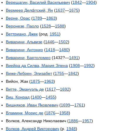
Верещагин, Василий Васильевич
(
1842
—
1904
)
Вермеер Делфтский, Ян
(
1637
—
1675
)
Верне, Орас
(
1789
—
1863
)
Веронезе, Паоло
(
1528
—
1588
)
Веттриано, Джек
(род.
1951
)
Виварини, Альвизе
(
1446
—
1502
)
Виварини, Антонио
(
1418
—
1480
)
Виварини, Бартоломео
(1432?—
1491
)
Виейра да Силва, Мария Элена
(
1908
—
1992
)
Виже-Лебрен, Элизабет
(
1755
—
1842
)
Вийон, Жак (
1875
—
1963
)
Витте, Эмануэль де
(
1617
—
1692
)
Виц, Конрад
(
1400
—
1455
)
Вишняков, Иван Яковлевич
(
1699
—
1761
)
Вламинк, Морис де
(
1876
—
1958
)
Волков, Александр Николаевич (
1886
—
1957
)
Волков, Андрей Викторович
(р.
1948
)