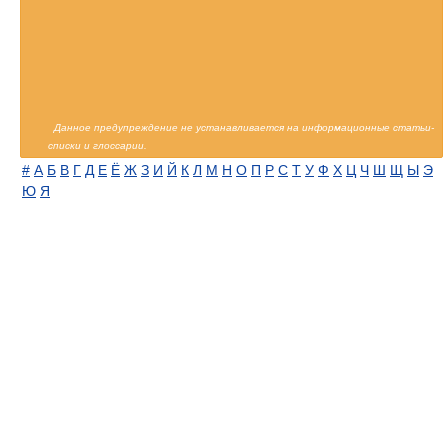
Данное предупреждение не устанавливается на информационные статьи-
списки и глоссарии.
#
А
Б
В
Г
Д
Е
Ё
Ж
З
И
Й
К
Л
М
Н
О
П
Р
С
Т
У
Ф
Х
Ц
Ч
Ш
Щ
Ы
Э
Ю
Я