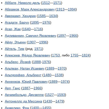
Аббате, Никколо дель
(
1512
—
1571
)
Абрамов, Марк Александрович
(
1913
—
1994
)
Аверкамп, Хендрик
(
1585
—
1634
)
Агадати, Барух
(
1895
—
1976
)
Агар, Жак
(
1640
—
1716
)
Адливанкин, Самуил Яковлевич
(
1897
—
1966
)
Айду, Этьенн
(
1907
—
1996
)
Айтель, Тим
(род.
1971
)
Алексеев, Фёдор Яковлевич
(
1753
, либо
1755
—
1824
)
Альберс, Йозеф
(
1888
-
1976
)
Альтман, Натан Исаевич
(
1889
—
1970
)
Альтдорфер, Альбрехт
(
1480
—
1538
)
Анненков, Юрий Павлович
(
1889
—
1974
)
Арп, Ганс
(
1887
—
1966
)
Арчимбольдо, Джузеппе
(
1527
—
1593
)
Антонелло да Мессина
(
1430
—
1479
)
Анжелико, Фра
(
1400
—
1455
)