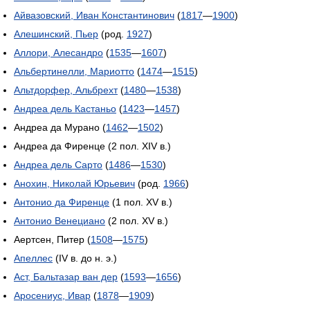
Айвазовский, Иван Константинович
(
1817
—
1900
)
Алешинский, Пьер
(род.
1927
)
Аллори, Алесандро
(
1535
—
1607
)
Альбертинелли, Мариотто
(
1474
—
1515
)
Альтдорфер, Альбрехт
(
1480
—
1538
)
Андреа дель Кастаньо
(
1423
—
1457
)
Андреа да Мурано (
1462
—
1502
)
Андреа да Фиренце (2 пол. XIV в.)
Андреа дель Сарто
(
1486
—
1530
)
Анохин, Николай Юрьевич
(род.
1966
)
Антонио да Фиренце
(1 пол. XV в.)
Антонио Венециано
(2 пол. XV в.)
Аертсен, Питер (
1508
—
1575
)
Апеллес
(IV в. до н. э.)
Аст, Бальтазар ван дер
(
1593
—
1656
)
Аросениус, Ивар
(
1878
—
1909
)