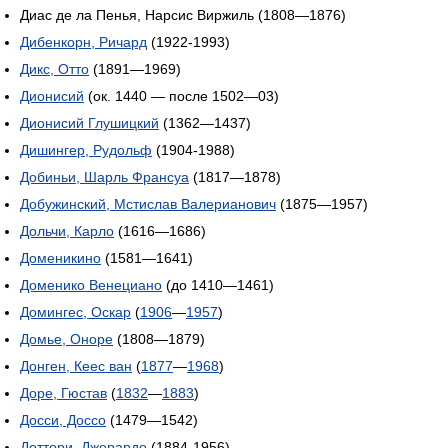
Диас де ла Пенья, Нарсис Виржиль (1808—1876)
Дибенкорн, Ричард
(1922-1993)
Дикс, Отто
(1891—1969)
Дионисий
(ок. 1440 — после 1502—03)
Дионисий Глушицкий
(1362—1437)
Дишингер, Рудольф
(1904-1988)
Добиньи, Шарль Франсуа
(1817—1878)
Добужинский, Мстислав Валерианович
(1875—1957)
Дольчи, Карло
(1616—1686)
Доменикино
(1581—1641)
Доменико Венециано
(до 1410—1461)
Домингес, Оскар
(
1906
—
1957
)
Домье, Оноре
(1808—1879)
Донген, Кеес ван
(
1877
—
1968
)
Доре, Гюстав
(
1832
—
1883
)
Досси, Доссо
(1479—1542)
Доттори, Джерардо
(1884-1956)