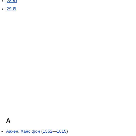
28
Ю
29
Я
А
Аахен, Ханс фон
(
1552
—
1615
)