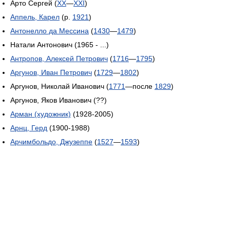
Арто Сергей (
XX
—
XXI
)
Аппель, Карел
(р.
1921
)
Антонелло да Мессина
(
1430
—
1479
)
Натали Антонович (1965 - ...)
Антропов, Алексей Петрович
(
1716
—
1795
)
Аргунов, Иван Петрович
(
1729
—
1802
)
Аргунов, Николай Иванович (
1771
—после
1829
)
Аргунов, Яков Иванович (??)
Арман (художник)
(1928-2005)
Арнц, Герд
(1900-1988)
Арчимбольдо, Джузеппе
(
1527
—
1593
)