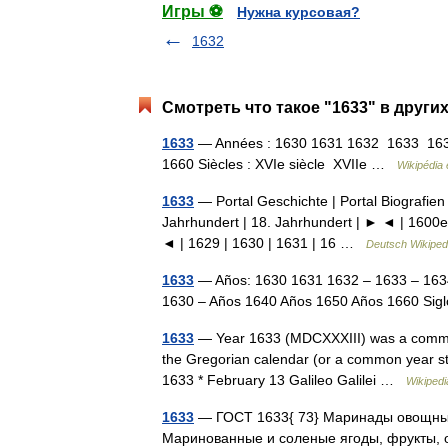
Игры ⚽
Нужна курсовая?
1632
Смотреть что такое "1633" в други
1633
— Années : 1630 1631 1632 1633 163
1660 Siècles : XVIe siècle XVIIe …
Wikipédia 
1633
— Portal Geschichte | Portal Biografien 
Jahrhundert | 18. Jahrhundert | ► ◄ | 1600e
◄ | 1629 | 1630 | 1631 | 16 …
Deutsch Wikiped
1633
— Años: 1630 1631 1632 – 1633 – 163
1630 – Años 1640 Años 1650 Años 1660 Sig
1633
— Year 1633 (MDCXXXIII) was a common ye
the Gregorian calendar (or a common year sta
1633 * February 13 Galileo Galilei …
Wikipedi
1633
— ГОСТ 1633{ 73} Маринады овощные.
Маринованные и соленые ягоды, фрукты, о