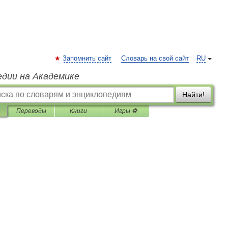
Запомнить сайт
Словарь на свой сайт
RU
едии на Академике
Найти!
Переводы
Книги
Игры ⚽