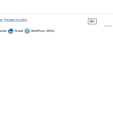
ка
,
Реклама на сайте
18+
omla,
Drupal,
WordPress, MODx.