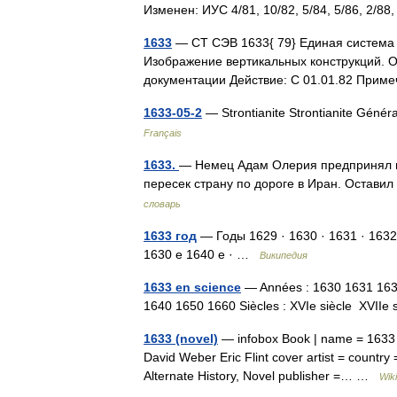
Изменен: ИУС 4/81, 10/82, 5/84, 5/86, 2
1633
— СТ СЭВ 1633{ 79} Единая система 
Изображение вертикальных конструкций. О
документации Действие: С 01.01.82 При
1633-05-2
— Strontianite Strontianite Gén
Français
1633.
— Немец Адам Олерия предпринял пу
пересек страну по дороге в Иран. Остави
словарь
1633 год
— Годы 1629 · 1630 · 1631 · 1632
1630 е 1640 е · …
Википедия
1633 en science
— Années : 1630 1631 16
1640 1650 1660 Siècles : XVIe siècle XVII
1633 (novel)
— infobox Book | name = 1633 tit
David Weber Eric Flint cover artist = country
Alternate History, Novel publisher =… …
Wik