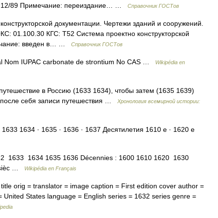
/88, 12/89 Примечание: переиздание… …
Справочник ГОСТов
конструкторской документации. Чертежи зданий и сооружений.
КС: 01.100.30 КГС: Т52 Система проектно конструкторской
мечание: введен в… …
Справочник ГОСТов
éral Nom IUPAC carbonate de strontium No CAS …
Wikipédia en
тешествие в Россию (1633 1634), чтобы затем (1635 1639)
л после себя записи путешествия …
Хронология всемирной истории:
 1633 1634 · 1635 · 1636 · 1637 Десятилетия 1610 е · 1620 е
32 1633 1634 1635 1636 Décennies : 1600 1610 1620 1630
e sièc …
Wikipédia en Français
le orig = translator = image caption = First edition cover author =
 = United States language = English series = 1632 series genre =
ipedia