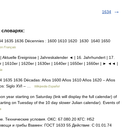
1634
х словарях:
4 1635 1636 Décennies : 1600 1610 1620 1630 1640 1650
en Français
| Aktuelle Ereignisse | Jahreskalender ◄ | 16. Jahrhundert | 17.
r | 1610er | 1620er | 1630er | 1640er | 1650er | 1660er | ► ◄◄ |
ia
4 1635 1636 Décadas: Años 1600 Años 1610 Años 1620 – Años
los: Siglo XVI – …
Wikipedia Español
ar starting on Saturday (link will display the full calendar) of
rting on Tuesday of the 10 day slower Julian calendar). Events of
a
 Технические условия. ОКС: 67.080.20 КГС: Н52
вощи и грибы Взамен: ГОСТ 1633 55 Действие: С 01.01.74