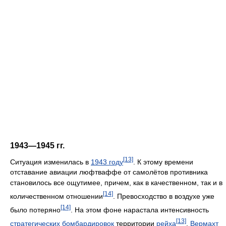
1943—1945 гг.
[13]
Ситуация изменилась в
1943 году
. К этому времени
отставание авиации люфтваффе от самолётов противника
становилось все ощутимее, причем, как в качественном, так и в
[14]
количественном отношении
. Превосходство в воздухе уже
[14]
было потеряно
. На этом фоне нарастала интенсивность
[13]
стратегических бомбардировок
территории
рейха
.
Вермахт