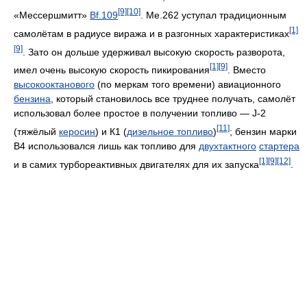
[9]
[10]
«Мессершмитт»
Bf.109
. Me.262 уступал традиционным
[1]
самолётам в радиусе виража и в разгонных характеристиках
[9]
. Зато он дольше удерживал высокую скорость разворота,
[1]
[9]
имел очень высокую скорость пикирования
. Вместо
высокооктанового
(по меркам того времени) авиационного
бензина
, который становилось все труднее получать, самолёт
использовал более простое в получении топливо — J-2
[11]
(тяжёлый
керосин
) и К1 (
дизельное топливо
)
; бензин марки
B4 использовался лишь как топливо для
двухтактного
стартера
[1]
[9]
[12]
и в самих турбореактивных двигателях для их запуска
.