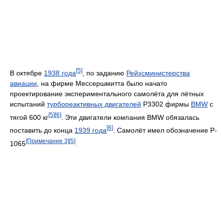
[5]
В октябре
1938 года
, по заданию
Рейхсминистерства
авиации
, на фирме Мессершмитта было начато
проектирование экспериментального самолёта для лётных
испытаний
турбореактивных двигателей
P3302 фирмы
BMW
с
[5]
[6]
тягой 600 кг
. Эти двигатели компания BMW обязалась
[6]
поставить до конца
1939 года
. Самолёт имел обозначение P-
[Примечание 3]
[5]
1065
.