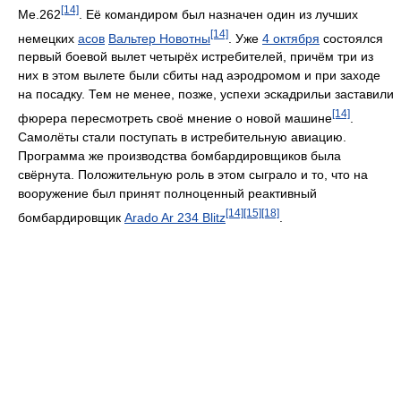
[14]
Me.262
. Её командиром был назначен один из лучших
[14]
немецких
асов
Вальтер Новотны
. Уже
4 октября
состоялся
первый боевой вылет четырёх истребителей, причём три из
них в этом вылете были сбиты над аэродромом и при заходе
на посадку. Тем не менее, позже, успехи эскадрильи заставили
[14]
фюрера пересмотреть своё мнение о новой машине
.
Самолёты стали поступать в истребительную авиацию.
Программа же производства бомбардировщиков была
свёрнута. Положительную роль в этом сыграло и то, что на
вооружение был принят полноценный реактивный
[14]
[15]
[18]
бомбардировщик
Arado Ar 234 Blitz
.