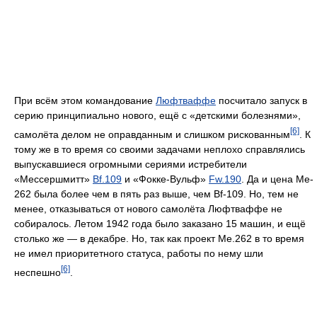
При всём этом командование
Люфтваффе
посчитало запуск в
серию принципиально нового, ещё с «детскими болезнями»,
[6]
самолёта делом не оправданным и слишком рискованным
. К
тому же в то время со своими задачами неплохо справлялись
выпускавшиеся огромными сериями истребители
«Мессершмитт»
Bf.109
и «Фокке-Вульф»
Fw.190
. Да и цена Me-
262 была более чем в пять раз выше, чем Bf-109. Но, тем не
менее, отказываться от нового самолёта Люфтваффе не
собиралось. Летом 1942 года было заказано 15 машин, и ещё
столько же — в декабре. Но, так как проект Me.262 в то время
не имел приоритетного статуса, работы по нему шли
[6]
неспешно
.