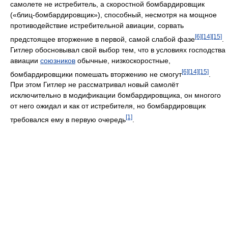
самолете не истребитель, а скоростной бомбардировщик
(«блиц-бомбардировщик»), способный, несмотря на мощное
противодействие истребительной авиации, сорвать
[6]
[14]
[15]
предстоящее вторжение в первой, самой слабой фазе
.
Гитлер обосновывал свой выбор тем, что в условиях господства
авиации
союзников
обычные, низкоскоростные,
[6]
[14]
[15]
бомбардировщики помешать вторжению не смогут
.
При этом Гитлер не рассматривал новый самолёт
исключительно в модификации бомбардировщика, он многого
от него ожидал и как от истребителя, но бомбардировщик
[1]
требовался ему в первую очередь
.