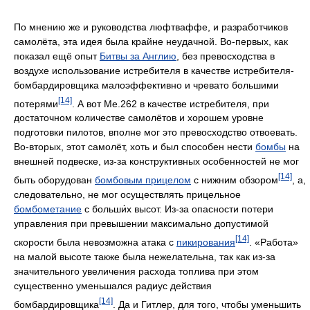
По мнению же и руководства люфтваффе, и разработчиков
самолёта, эта идея была крайне неудачной. Во-первых, как
показал ещё опыт
Битвы за Англию
, без превосходства в
воздухе использование истребителя в качестве истребителя-
бомбардировщика малоэффективно и чревато большими
[14]
потерями
. А вот Me.262 в качестве истребителя, при
достаточном количестве самолётов и хорошем уровне
подготовки пилотов, вполне мог это превосходство отвоевать.
Во-вторых, этот самолёт, хоть и был способен нести
бомбы
на
внешней подвеске, из-за конструктивных особенностей не мог
[14]
быть оборудован
бомбовым прицелом
с нижним обзором
, а,
следовательно, не мог осуществлять прицельное
бомбометание
с больши́х высот. Из-за опасности потери
управления при превышении максимально допустимой
[14]
скорости была невозможна атака с
пикирования
. «Работа»
на малой высоте также была нежелательна, так как из-за
значительного увеличения расхода топлива при этом
существенно уменьшался радиус действия
[14]
бомбардировщика
. Да и Гитлер, для того, чтобы уменьшить