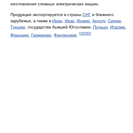
изготовления сложных электрических машин.
Продукция экспортируется в страны
СНГ
и ближнего
зарубежья, а также в
Иран
,
Ирак
,
Индию
,
Анголу
,
Сирию
,
Турцию
, государства бывшей Югославии,
Польшу
,
Италию
,
[1]
[2]
[3]
Францию
,
Германию
,
Финляндию
.