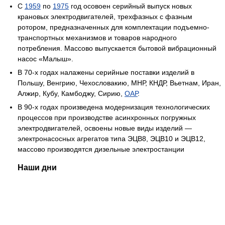
С
1959
по
1975
год осовоен серийный выпуск новых
крановых электродвигателей, трехфазных с фазным
ротором, предназначенных для комплектации подъемно-
транспортных механизмов и товаров народного
потребления. Массово выпускается бытовой вибрационный
насос «Малыш».
В 70-х годах налажены серийные поставки изделий в
Польшу, Венгрию, Чехословакию, МНР, КНДР, Вьетнам, Иран,
Алжир, Кубу, Камбоджу, Сирию,
ОАР
.
В 90-х годах произведена модернизация технологических
процессов при производстве асинхронных погружных
электродвигателей, освоены новые виды изделий —
электронасосных агрегатов типа ЭЦВ8, ЭЦВ10 и ЭЦВ12,
массово производятся дизельные электростанции
Наши дни