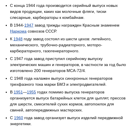
С конца 1944 года производится серийный выпуск новых
видов продукции, каких как молочные фляги, тиски
слесарные, карбюраторы к комбайнам.
В 1944-
1947
завод трижды награжден Красным знаменем
Наркома
совхозов СССР.
К
1948
году завод состоял из шести цехов: литейного,
механического, трубочно-радиаторного, моторо-
карбюраторного, газогенераторного.
С 1947 года завод приступил серийному выпуску
электрических машин и генераторов, в частности за год было
изготовлено 200 генераторов МСА-72/4.
С 1948 года налажен выпуск синхронных генераторов
трехфазного тока марки БМЗ и электродвигателей.
В
1951
—
1955
годах помимо выпуска генераторов
организуется выпуск батарейных клеток для цыплят, прессов
для шерсти, смесителей сухих кормов, автопоилок для
свиней, автопередвижных мастерских.
С
1960
года завод организует выпуск изделий передвижной
энергетики.