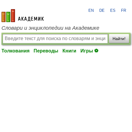
EN
DE
ES
FR
academic.ru
Словари и энциклопедии на Академике
Найти!
Толкования
Переводы
Книги
Игры ⚽