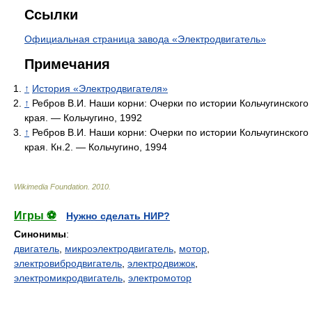
Ссылки
Официальная страница завода «Электродвигатель»
Примечания
↑
История «Электродвигателя»
↑
Ребров В.И. Наши корни: Очерки по истории Кольчугинского
края. — Кольчугино, 1992
↑
Ребров В.И. Наши корни: Очерки по истории Кольчугинского
края. Кн.2. — Кольчугино, 1994
Wikimedia Foundation
.
2010
.
Игры ⚽
Нужно сделать НИР?
Синонимы
:
двигатель
,
микроэлектродвигатель
,
мотор
,
электровибродвигатель
,
электродвижок
,
электромикродвигатель
,
электромотор