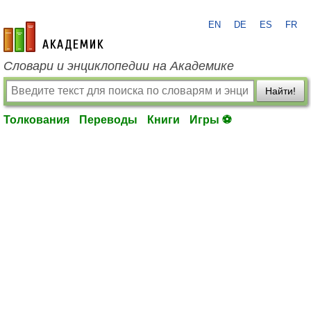
EN
DE
ES
FR
academic.ru
Словари и энциклопедии на Академике
Найти!
Толкования
Переводы
Книги
Игры ⚽