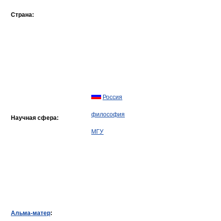
Страна:
Россия
философия
Научная сфера:
МГУ
Альма-матер
: