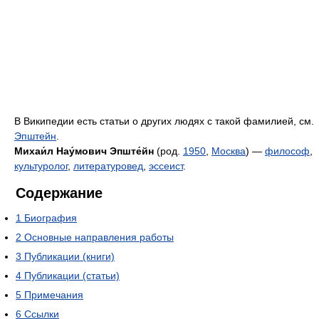
В Википедии есть статьи о других людях с такой фамилией, см.
Эпштейн
.
Михаи́л Нау́мович Эпште́йн
(род.
1950
,
Москва
) —
философ
,
культуролог
,
литературовед
,
эссеист
.
Содержание
1
Биография
2
Oсновные направления работы
3
Публикации (книги)
4
Публикации (статьи)
5
Примечания
6
Ссылки