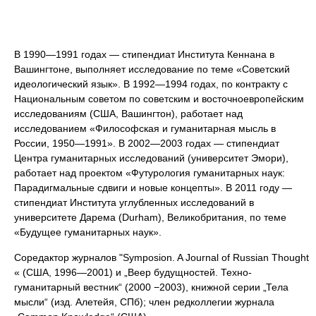
В 1990—1991 годах — стипендиат Института Кеннана в
Вашингтоне, выполняет исследование по теме «Советский
идеологический язык». В 1992—1994 годах, по контракту с
Национальным советом по советским и восточноевропейским
исследованиям (США, Вашингтон), работает над
исследованием «Философская и гуманитарная мысль в
России, 1950—1991». В 2002—2003 годах — стипендиат
Центра гуманитарных исследований (университет Эмори),
работает над проeктом «Футурология гуманитарных наук:
Парадигмальные сдвиги и новые концепты». В 2011 году —
стипендиат Института углубленных исследований в
университете Дарема (Durham), Великобритания, по теме
«Будущее гуманитарных наук».
Соредактор журналов "Symposion. A Journal of Russian Thought
« (США, 1996—2001) и „Веер будущностей. Техно-
гуманитарный вестник“ (2000 −2003), книжной серии „Тела
мысли“ (изд. Алетейя, СПб); член редколлегии журналa