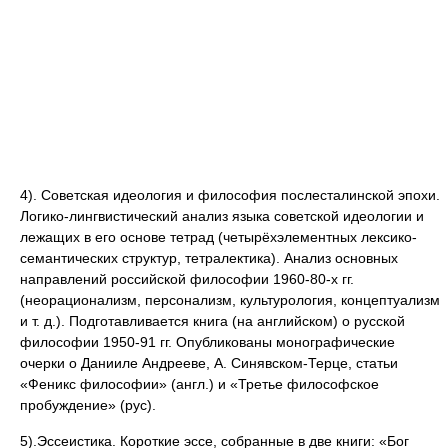
4). Советская идеология и философия послесталинской эпохи.
Логико-лингвистический анализ языка советской идеологии и
лежащих в его основе тетрад (четырёхэлементных лексико-
семантических структур, тетралектика). Анализ основных
направлений российской философии 1960-80-х гг.
(неорационализм, персонализм, культурология, концептуализм
и т. д.). Подготавливается книга (на английском) о русской
философии 1950-91 гг. Опубликованы монографические
очерки о Данииле Андрееве, А. Синявском-Терце, статьи
«Феникс философии» (англ.) и «Третье философское
пробуждение» (рус).
5).Эссеистика. Короткие эссе, собранные в две книги: «Бог