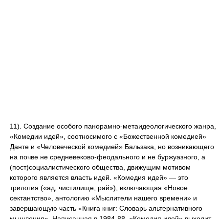
11). Создание особого панорамно-метаидеологического жанра,
«Комедии идей», соотносимого с «Божественной комедией»
Данте и «Человеческой комедией» Бальзака, но возникaющего
на почве не средневеково-феодального и не буржуазного, а
(пост)социалистического общества, движущим мотивом
которого является власть идей. «Комедия идей» — это
трилогия («ад, чистилище, рай»), включающая «Новое
сектантство», антологию «Мыслители нашего времени» и
завершающую часть «Книга книг: Словарь альтернативного
мышления». Написанная в 1984-88, «Комедия идей» выходит