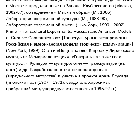
в Москве и продолженные на Западе. Клуб эссеистов (Москва,
1982-87), объединение « Мысль и образ» (М., 1986),
Лаборатория современной культуры (М., 1988-90),
Лаборатория современной мысли (Нью-Йорк, 1999—2002).
Книга «Transcultural Experiments: Russian and American Models
of Creative Communication» [Транскультурные эксперименты:
Российская и американская модели творческой коммуникации]
(New York, 1999). Статьи «Вещь и слово. К проекту Лирического
музея, или Мемориала вещей», «Говорить на языке всех
культур…», Культура — культурология — транскультура (на
англ.) и др. Разработка понятия «гиперавторства»
(виртуального авторства) и участие в проекте Араки Ясусада
(японский поэт (1907—1971), свидетель Хиросимы,
прибретший международную известность в 1995-97 гг.).