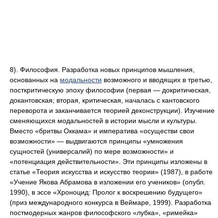
8). Философия. Разработка новых принципов мышления,
основанных на
модальности
возможного и вводящих в третью,
посткритическую эпоху философии (первая — докритическая,
докантовская; вторая, критическая, началась с кантовского
переворота и заканчивается теорией деконструкции). Изучение
сменяющихся модальностей в истории мысли и культуры.
Вместо «бритвы Оккама» и императива «осуществи свои
возможности» — выдвигаются принципы «умножения
сущностей (универсалий) по мере возможности» и
«потенциация действительности». Эти принципы изложены в
статьe «Теория искусства и искусство теории» (1987), в работе
«Учение Якова Абрамова в изложении его учеников» (опубл.
1990), в эссе «Хроноцид: Пролог к воскрешению будущего»
(приз международного конкурса в Веймаре, 1999). Разработка
постмодерных жанров философского «лубка», «римейка»