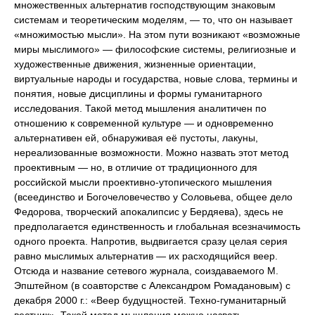
множественных альтернатив господствующим знаковым
системам и теоретическим моделям, — то, что он называет
«множимостью мысли». На этом пути возникают «возможные
миры мыслимого» — философские системы, религиозные и
художественные движения, жизненные ориентации,
виртуальные народы и государства, новые слова, термины и
понятия, новые дисциплины и формы гуманитарного
исследования. Такой метод мышления аналитичен по
отношению к современной культуре — и одновременно
альтернативен ей, обнаруживая её пустоты, лакуны,
нереализованные возможности. Можно назвать этот метод
проективным — но, в отличие от традиционного для
российской мысли проективно-утопического мышления
(всеединство и Богочеловечество у Соловьева, общее дело
Федорова, творческий апокалипсис у Бердяева), здесь не
предполагается единственность и глобальная всезначимость
одного проекта. Напротив, выдвигается сразу целая серия
равно мыслимых альтернатив — их расходящийся веер.
Отсюда и название сетевого журнала, соиздаваемого М.
Эпштейном (в соавторстве с Александром Ромадановым) с
декабря 2000 г.: «Веер будущностей. Техно-гуманитарный
вестник». Такой метод мышления можно назвать