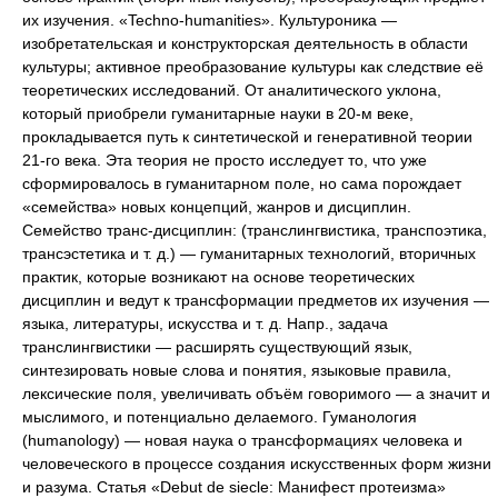
их изучения. «Techno-humanities». Культуроника —
изобретательская и конструкторская деятельность в области
культуры; активное преобразование культуры как следствие её
теоретических исследований. От аналитического уклона,
который приобрели гуманитарные науки в 20-м веке,
прокладывается путь к синтетической и генеративной теории
21-го века. Эта теория не просто исследует то, что уже
сформировалось в гуманитарном поле, но сама порождает
«семейства» новых концепций, жанров и дисциплин.
Семейство транс-дисциплин: (транслингвистика, транспоэтика,
трансэстетика и т. д.) — гуманитарных технологий, вторичных
практик, которые возникают на основе теоретических
дисциплин и ведут к трансформации предметов их изучения —
языка, литературы, искусства и т. д. Напр., задача
транслингвистики — расширять существующий язык,
синтезировать новые слова и понятия, языковые правила,
лексические поля, увеличивать объём говоримого — а значит и
мыслимого, и потенциально делаемого. Гуманология
(humanology) — новая наука о трансформациях человека и
человеческого в процессе создания искусственных форм жизни
и разума. Статья «Debut de siecle: Манифест протеизма»