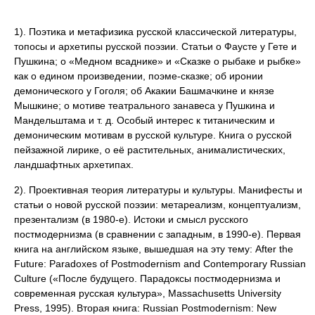
1). Поэтика и метафизика русской классической литературы,
топосы и архетипы русской поэзии. Статьи о Фаусте у Гете и
Пушкина; о «Медном всаднике» и «Сказке о рыбаке и рыбке»
как о едином произведении, поэме-сказке; об иронии
демонического у Гоголя; об Акакии Башмачкине и князе
Мышкине; о мотиве театрального занавеса у Пушкина и
Мандельштама и т. д. Особый интерес к титаническим и
демоническим мотивам в русской культуре. Книга о русской
пейзажной лирике, о её растительных, анималистических,
ландшафтных архетипах.
2). Проективная теория литературы и культуры. Манифесты и
статьи о новой русской поэзии: метареализм, концептуализм,
презентализм (в 1980-е). Истоки и смысл русского
постмодернизма (в сравнении с западным, в 1990-е). Первая
книга на английском языке, вышедшая на эту тему: After the
Future: Paradoxes of Postmodernism and Contemporary Russian
Culture («После будущего. Парадоксы постмодернизма и
современная русская культура», Massachusetts University
Press, 1995). Вторая книга: Russian Postmodernism: New