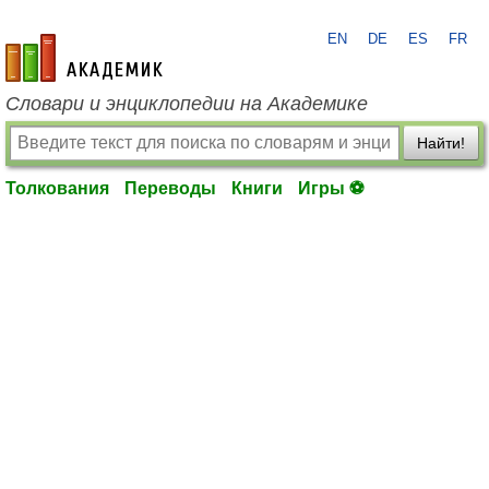
EN
DE
ES
FR
academic.ru
Словари и энциклопедии на Академике
Найти!
Толкования
Переводы
Книги
Игры ⚽