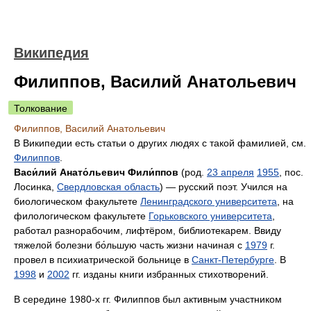
Википедия
Филиппов, Василий Анатольевич
Толкование
Филиппов, Василий Анатольевич
В Википедии есть статьи о других людях с такой фамилией, см.
Филиппов
.
Васи́лий Анато́льевич Фили́ппов
(род.
23 апреля
1955
, пос.
Лосинка,
Свердловская область
) — русский поэт. Учился на
биологическом факультете
Ленинградского университета
, на
филологическом факультете
Горьковского университета
,
работал разнорабочим, лифтёром, библиотекарем. Ввиду
тяжелой болезни бо́льшую часть жизни начиная с
1979
г.
провел в психиатрической больнице в
Санкт-Петербурге
. В
1998
и
2002
гг. изданы книги избранных стихотворений.
В середине 1980-х гг. Филиппов был активным участником