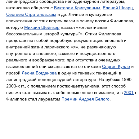
ленинградского сообщества неподцензурной литературы,
интенсивно общался с
Виктором Кривулиным
,
Еленой Шварц
,
Сергеем Стратановским
и др. Личные и культурные
впечатления от этих встреч легли в основу поэзии Филиппова,
которую
Михаил Шейнкер
назвал «коллективным
бессознательным „второй культуры“». Стихи Филиппова
представляют собой подробную документацию внешней и
внутренней жизни лирического «я», не различающую
внутреннего и внешнего, важного и несущественного,
реального и воображаемого; при отсутствии очевидных
взаимовлияний они складываются со стихами
Сергея Кулле
и
прозой
Леона Богданова
в одну из теневых тенденций в
ленинградской неподцензурной литературе. На рубеже 1990—
2000-х гг., с появлением постконцептуализма, этот способ
письма стал вызывать к себе повышенное внимание, и в
2001
г.
Филиппов стал лауреатом
Премии Андрея Белого
.