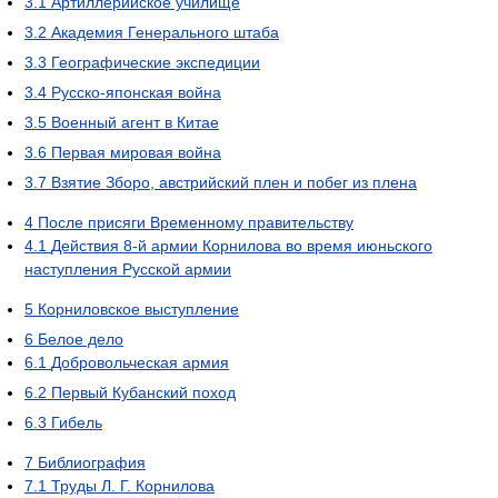
3.1
Артиллерийское училище
3.2
Академия Генерального штаба
3.3
Географические экспедиции
3.4
Русско-японская война
3.5
Военный агент в Китае
3.6
Первая мировая война
3.7
Взятие Зборо, австрийский плен и побег из плена
4
После присяги Временному правительству
4.1
Действия 8-й армии Корнилова во время июньского
наступления Русской армии
5
Корниловское выступление
6
Белое дело
6.1
Добровольческая армия
6.2
Первый Кубанский поход
6.3
Гибель
7
Библиография
7.1
Труды Л. Г. Корнилова