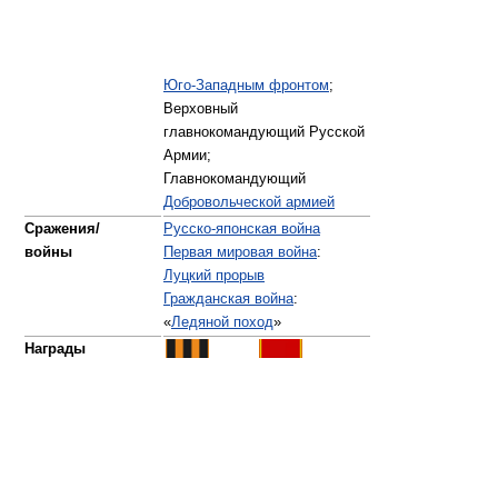
Юго-Западным фронтом
;
Верховный
главнокомандующий Русской
Армии;
Главнокомандующий
Добровольческой армией
Сражения/
Русско-японская война
войны
Первая мировая война
:
Луцкий прорыв
Гражданская война
:
«
Ледяной поход
»
Награды