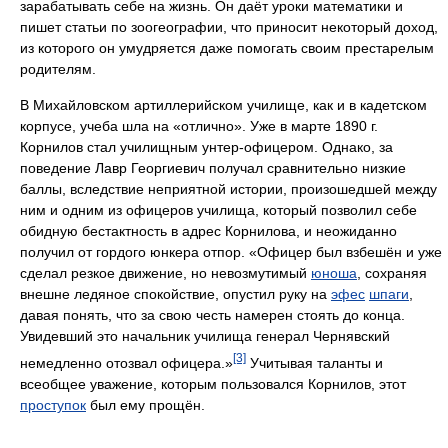
зарабатывать себе на жизнь. Он даёт уроки математики и
пишет статьи по зоогеографии, что приносит некоторый доход,
из которого он умудряется даже помогать своим престарелым
родителям.
В Михайловском артиллерийском училище, как и в кадетском
корпусе, учеба шла на «отлично». Уже в марте 1890 г.
Корнилов стал училищным унтер-офицером. Однако, за
поведение Лавр Георгиевич получал сравнительно низкие
баллы, вследствие неприятной истории, произошедшей между
ним и одним из офицеров училища, который позволил себе
обидную бестактность в адрес Корнилова, и неожиданно
получил от гордого юнкера отпор. «Офицер был взбешён и уже
сделал резкое движение, но невозмутимый
юноша
, сохраняя
внешне ледяное спокойствие, опустил руку на
эфес
шпаги
,
давая понять, что за свою честь намерен стоять до конца.
Увидевший это начальник училища генерал Чернявский
[3]
немедленно отозвал офицера.»
Учитывая таланты и
всеобщее уважение, которым пользовался Корнилов, этот
проступок
был ему прощён.