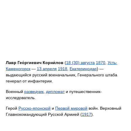
Лавр Гео́ргиевич Корни́лов
(
18 (30) августа
1870
,
Усть-
Каменогорск
—
13 апреля
1918
,
Екатеринодар
) —
выдающийся русский военачальник, Генерального штаба
генерал от инфантерии.
Военный
разведчик
,
дипломат
и путешественник-
исследователь.
Герой
Русско-японской
и
Первой мировой
войн. Верховный
Главнокомандующий Русской Армией (
1917
).