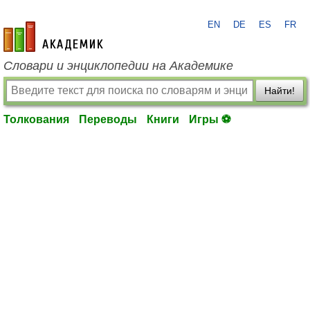
EN
DE
ES
FR
academic.ru
Словари и энциклопедии на Академике
Найти!
Толкования
Переводы
Книги
Игры ⚽