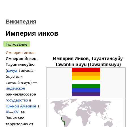
Википедия
Империя инков
Толкование
Империя инков
Импе́рия И́нков
,
Империя Инков, Тауантинсуйу
Тауантинсу́йю
Tawantin Suyu (Tawantinsuyu)
(
кечуа
Tawantin
Suyu
или
Tawantinsuyu
) —
индейское
раннеклассовое
государство
в
Южной Америке
в
XI
—
XVI
вв.
Занимало
территорию от