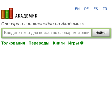
EN
DE
ES
FR
academic.ru
Словари и энциклопедии на Академике
Найти!
Толкования
Переводы
Книги
Игры ⚽