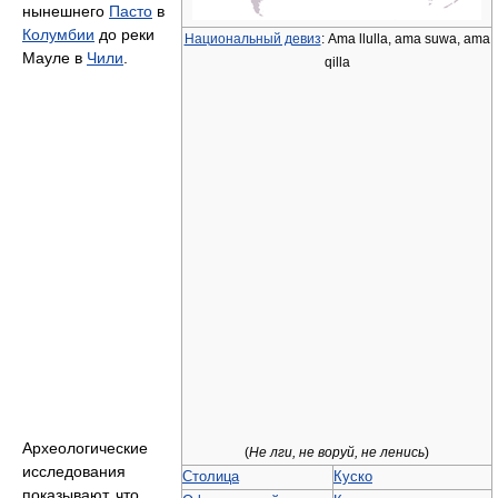
нынешнего
Пасто
в
Колумбии
до реки
Национальный девиз
: Ama llulla, ama suwa, ama
Мауле в
Чили
.
qilla
Археологические
(
Не лги, не воруй, не ленись
)
исследования
Столица
Куско
показывают, что