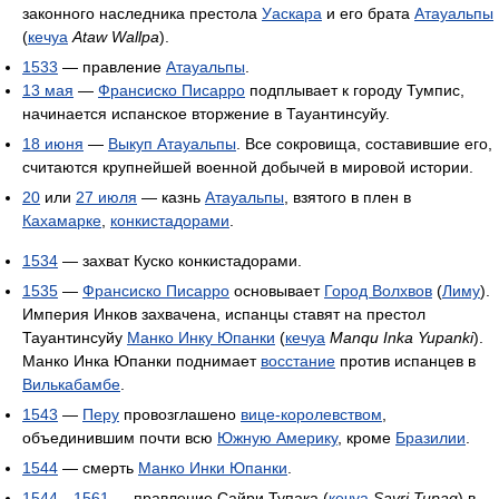
законного наследника престола
Уаскара
и его брата
Атауальпы
(
кечуа
Ataw Wallpa
).
1533
— правление
Атауальпы
.
13 мая
—
Франсиско Писарро
подплывает к городу Тумпис,
начинается испанское вторжение в Тауантинсуйу.
18 июня
—
Выкуп Атауальпы
. Все сокровища, составившие его,
считаются крупнейшей военной добычей в мировой истории.
20
или
27 июля
— казнь
Атауальпы
, взятого в плен в
Кахамарке
,
конкистадорами
.
1534
— захват Куско конкистадорами.
1535
—
Франсиско Писарро
основывает
Город Волхвов
(
Лиму
).
Империя Инков захвачена, испанцы ставят на престол
Тауантинсуйу
Манко Инку Юпанки
(
кечуа
Manqu Inka Yupanki
).
Манко Инка Юпанки поднимает
восстание
против испанцев в
Вилькабамбе
.
1543
—
Перу
провозглашено
вице-королевством
,
объединившим почти всю
Южную Америку
, кроме
Бразилии
.
1544
— смерть
Манко Инки Юпанки
.
1544
—
1561
— правление Сайри Тупака (
кечуа
Sayri Tupaq
) в