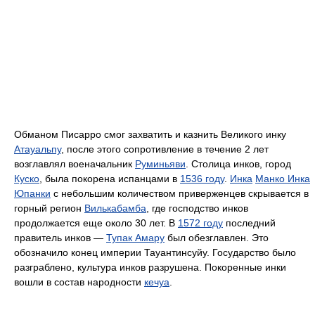
Обманом Писарро смог захватить и казнить Великого инку
Атауальпу
, после этого сопротивление в течение 2 лет
возглавлял военачальник
Руминьяви
. Столица инков, город
Куско
, была покорена испанцами в
1536 году
.
Инка
Манко Инка
Юпанки
с небольшим количеством приверженцев скрывается в
горный регион
Вилькабамба
, где господство инков
продолжается еще около 30 лет. В
1572 году
последний
правитель инков —
Тупак Амару
был обезглавлен. Это
обозначило конец империи Тауантинсуйу. Государство было
разграблено, культура инков разрушена. Покоренные инки
вошли в состав народности
кечуа
.