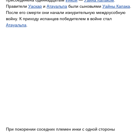
Правители
Уаскар
и
Атауальпа
были сыновьями
Уайны Капака
.
После его смерти они начали изнурительную междоусобную
войну. К приходу испанцев победителем в войне стал
Атауальпа
.
При покорении соседних племен инки с одной стороны