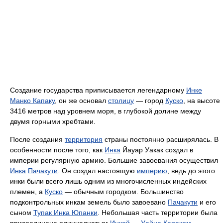
Создание государства приписывается легендарному
Инке
Манко Капаку
, он же основал
столицу
— город
Куско
, на высоте
3416 метров над уровнем моря, в глубокой долине между
двумя горными хребтами.
После создания
территория
страны постоянно расширялась. В
особенности после того, как
Инка
Йауар Уакак создал в
империи регулярную армию. Большие завоевания осуществил
Инка
Пачакути
. Он создал настоящую
империю
, ведь до этого
инки были всего лишь одним из многочисленных индейских
племен, а
Куско
— обычным городком. Большинство
подконтрольных инкам земель было завоевано
Пачакути
и его
сыном
Тупак Инка Юпанки
. Небольшая часть территории была
присоединена одиннадцатым
Инкой
—
Уайна Капаком
.