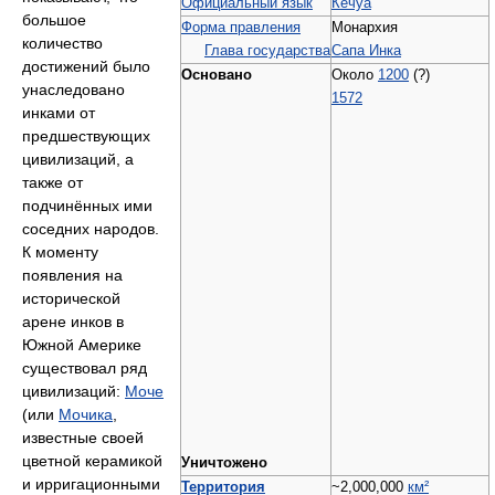
Официальный язык
Кечуа
большое
Форма правления
Монархия
количество
Глава государства
Сапа Инка
достижений было
Основано
Около
1200
(?)
унаследовано
1572
инками от
предшествующих
цивилизаций, а
также от
подчинённых ими
соседних народов.
К моменту
появления на
исторической
арене инков в
Южной Америке
существовал ряд
цивилизаций:
Моче
(или
Мочика
,
известные своей
цветной керамикой
Уничтожено
и ирригационными
Территория
~2,000,000
км²