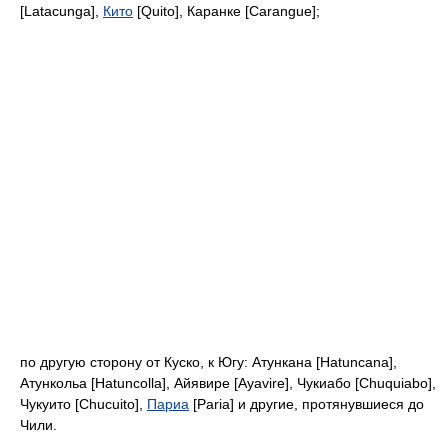
[Latacunga],
Кито
[Quito], Каранке [Carangue];
по другую сторону от Куско, к Югу: Атункана [Hatuncana],
Атункольа [Hatuncolla], Айявире [Ayavire], Чукиабо [Chuquiabo],
Чукуито [Chucuito],
Париа
[Paria] и другие, протянувшиеся до
Чили.