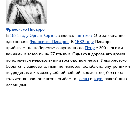
Франсиско Писарро
В
1521 году
Эрнан Кортес
завоевал
ацтеков
. Это завоевание
вдохновило
Франсиско Писарро
. В
1532 году
Писарро
прибывает на побережье современного
Перу
с 200 пешими
воинами и всего лишь 27 конями. Однако в дороге его армия
пополняется недовольными господством инков. Инки жестоко
борются с завоевателями, но империя ослаблена внутренними
неурядицами и междоусобной войной, кроме того, большое
количество воинов инков погибает от
оспы
и
кори
, завезённых
испанцами.