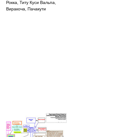
Рокка, Титу Куси Вальпа,
Виракоча, Пачакути