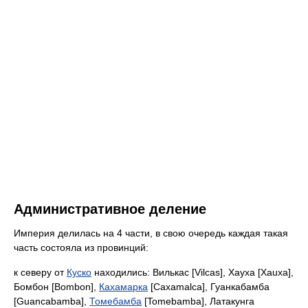
Административное деление
Империя делилась на 4 части, в свою очередь каждая такая
часть состояла из провинций:
к северу от
Куско
находились: Вилькас [Vilcas], Хауха [Xauxa],
Бомбон [Bombon],
Кахамарка
[Caxamalca], Гуанкабамба
[Guancabamba],
Томебамба
[Tomebamba], Латакунга