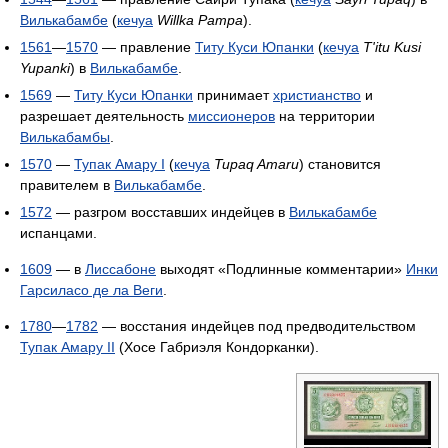
Вилькабамбе
(
кечуа
Willka Pampa
).
1561
—
1570
— правление
Титу Куси Юпанки
(
кечуа
T'itu Kusi
Yupanki
) в
Вилькабамбе
.
1569
—
Титу Куси Юпанки
принимает
христианство
и
разрешает деятельность
миссионеров
на территории
Вилькабамбы
.
1570
—
Тупак Амару I
(
кечуа
Tupaq Amaru
) становится
правителем в
Вилькабамбе
.
1572
— разгром восставших индейцев в
Вилькабамбе
испанцами.
1609
— в
Лиссабоне
выходят «Подлинные комментарии»
Инки
Гарсиласо де ла Веги
.
1780
—
1782
— восстания индейцев под предводительством
Тупак Амару II
(Хосе Габриэля Кондорканки).