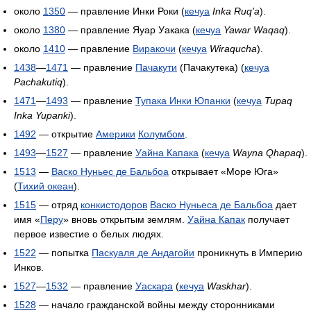
около
1350
— правление Инки Роки (
кечуа
Inka Ruq'a
).
около
1380
— правление Яуар Уакака (
кечуа
Yawar Waqaq
).
около
1410
— правление
Виракочи
(
кечуа
Wiraqucha
).
1438
—
1471
— правление
Пачакути
(Пачакутека) (
кечуа
Pachakutiq
).
1471
—
1493
— правление
Тупака Инки Юпанки
(
кечуа
Tupaq
Inka Yupanki
).
1492
— открытие
Америки
Колумбом
.
1493
—
1527
— правление
Уайна Капака
(
кечуа
Wayna Qhapaq
).
1513
—
Васко Нуньес де Бальбоа
открывает «Море Юга»
(
Тихий океан
).
1515
— отряд
конкистодоров
Васко Нуньеса де Бальбоа
дает
имя «
Перу
» вновь открытым землям.
Уайна Капак
получает
первое известие о белых людях.
1522
— попытка
Паскуаля де Андагойи
проникнуть в Империю
Инков.
1527
—
1532
— правление
Уаскара
(
кечуа
Waskhar
).
1528
— начало гражданской войны между сторонниками