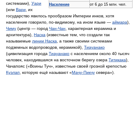
системами),
Уари
Население
от 6 до 15 млн. чел.
(или
Вари
, их
государство явилось прообразом Империи инков, хотя
население говорило, по-видимому, на ином языке —
аймара
),
Чиму
(центр — город
Чан-Чан
, характерная керамика и
архитектура),
Наска
(известные тем, что создали так
называемые
линии Наска
, а также своими системами
подземных водопроводов, керамикой),
Тиауанако
(цивилизация города
Тиауанако
с населением около 40 тысяч
человек, находившаяся на восточном берегу озера
Титикака
),
Чачапояс («Воины Туч», известные своей грозной крепостью
Куэлап
, которую ещё называют «
Мачу-Пикчу
севера»).