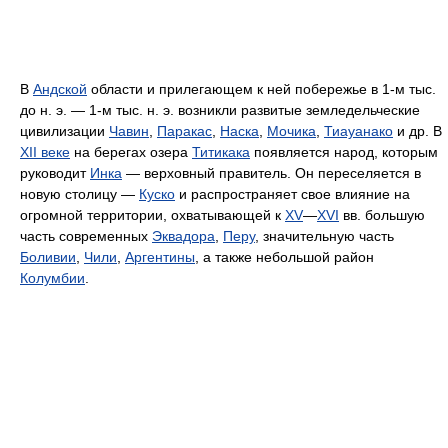
В
Андской
области и прилегающем к ней побережье в 1-м тыс.
до н. э. — 1-м тыс. н. э. возникли развитые земледельческие
цивилизации
Чавин
,
Паракас
,
Наска
,
Мочика
,
Тиауанако
и др. В
XII веке
на берегах озера
Титикака
появляется народ, которым
руководит
Инка
— верховный правитель. Он переселяется в
новую столицу —
Куско
и распространяет свое влияние на
огромной территории, охватывающей к
XV
—
XVI
вв. большую
часть современных
Эквадора
,
Перу
, значительную часть
Боливии
,
Чили
,
Аргентины
, а также небольшой район
Колумбии
.