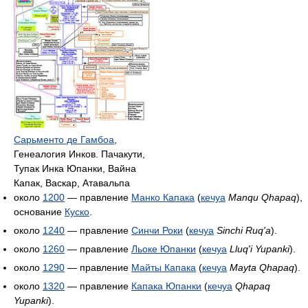
Сарьменто де Гамбоа
,
Генеалогия Инков. Пачакути,
Тупак Инка Юпанки, Вайна
Капак, Васкар, Атавальпа
около
1200
— правление
Манко Капака
(
кечуа
Manqu Qhapaq
),
основание
Куско
.
около
1240
— правление
Синчи Роки
(
кечуа
Sinchi Ruq'a
).
около
1260
— правление
Льоке Юпанки
(
кечуа
Lluq'i Yupanki
).
около
1290
— правление
Майты Капака
(
кечуа
Mayta Qhapaq
).
около
1320
— правление
Капака Юпанки
(
кечуа
Qhapaq
Yupanki
).