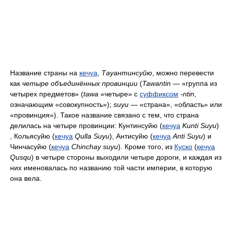
Название страны на
кечуа
,
Тауантинсуйю
, можно перевести
как
четыре объединённых провинции
(
Tawantin
— «группа из
четырех предметов» (
tawa
«четыре» с
суффиксом
-ntin
,
означающим «совокупность»);
suyu
— «страна», «область» или
«провинция»). Такое название связано с тем, что страна
делилась на четыре провинции: Кунтинсуйю (
кечуа
Kunti Suyu
)
, Кольясуйю (
кечуа
Qulla Suyu
), Антисуйю (
кечуа
Anti Suyu
) и
Чинчасуйю (
кечуа
Chinchay suyu
). Кроме того, из
Куско
(
кечуа
Qusqu
) в четыре стороны выходили четыре дороги, и каждая из
них именовалась по названию той части империи, в которую
она вела.