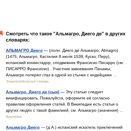
Смотреть что такое "Альмагро, Диего де" в других
словарях:
АЛЬМАГРО Диего
— (полн. Диего де Альмагро; Almagro)
(1475, Альмагро, Кастилия 8 июля 1538, Куско, Перу),
испанский конкистадор, сподвижник Франсиско Писарро (см.
ПИСАРРО Франсиско) . Участник завоевания Панамы,
Альмагро потерял глаз в одной из стычек с индейцами …
Энциклопедический словарь
Альмагро, Диего де (сын)
— Эту статью следует
викифицировать. Пожалуйста, оформите её согласно
правилам оформления статей. В Википедии есть статьи о
других людях с такой фамилией, см. Альмагро (значения) …
Википедия
Альмагро Диего
— (д А.) испанский искатель приключений