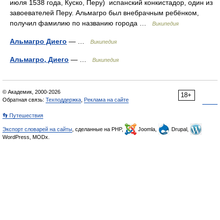
июля 1538 года, Куско, Перу) испанский конкистадор, один из
завоевателей Перу. Альмагро был внебрачным ребёнком,
получил фамилию по названию города …
Википедия
Альмагро Диего
— …
Википедия
Альмагро, Диего
— …
Википедия
© Академик, 2000-2026
18+
Обратная связь:
Техподдержка
,
Реклама на сайте
👣 Путешествия
Экспорт словарей на сайты
, сделанные на PHP,
Joomla,
Drupal,
WordPress, MODx.