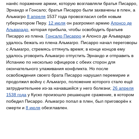
нанёс поражение армии, которую возглавляли братья Писарро,
Эрнандо и Гонсало; братья Писарро были захвачены в плен, а
Альмагро
8 апреля
1537 года провозгласил себя новым
губернатором Перу.
12 июля
он разгромил армию
Алонсо де
Альварадо
, которая прибыла, чтобы освободить братьев
Писарро из плена.
Гонсало Писарро
и Алонсо де Альварадо
удалось бежать из плена Альмагро. Писарро начал переговоры
с Альмагро, стремясь оттянуть время; в конце концов ему
удалось уговорить Альмагро отпустить Эрнандо и отправить в
Испанию по несколько офицеров с обеих сторон для
окончательного улаживания конфликта. Но после
освобождения своего брата Писарро нарушил перемирие и
продолжил войну с Альмагро, положение которого стало ещё
затруднительнее из-за начавшейся у него болезни;
26 апреля
1538 года
у Куско произошло решающее сражение, в котором
победил Писарро. Альмагро попал в плен, был приговорён к
смерти и
8 июля
обезглавлен.