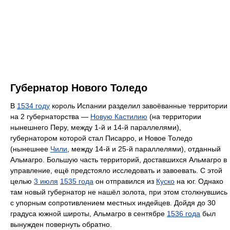
Губернатор Нового Толедо
В
1534 году
король Испании разделил завоёванные территории
на 2 губернаторства —
Новую Кастилию
(на территории
нынешнего Перу, между 1-й и 14-й параллелями),
губернатором которой стал Писарро, и Новое Толедо
(нынешнее
Чили
, между 14-й и 25-й параллелями), отданный
Альмагро. Большую часть территорий, доставшихся Альмагро в
управление, ещё предстояло исследовать и завоевать. С этой
целью
3 июля
1535 года
он отправился из
Куско
на юг. Однако
там новый губернатор не нашёл золота, при этом столкнувшись
с упорным сопротивлением местных индейцев. Дойдя до 30
градуса южной широты, Альмагро в сентябре
1536 года
был
вынужден повернуть обратно.