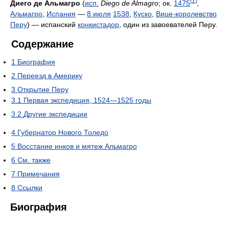
[1]
Диего де Альмагро
(
исп.
Diego de Almagro
; ок.
1475
,
Альмагро
,
Испания
—
8 июля
1538
,
Куско
,
Вице-королевство
Перу
) — испанский
конкистадор
, один из завоевателей Перу.
Содержание
1
Биография
2
Переезд в Америку
3
Открытие Перу
3.1
Первая экспедиция, 1524—1525 годы
3.2
Другие экспедиции
4
Губернатор Нового Толедо
5
Восстание инков и мятеж Альмагро
6
См. также
7
Примечания
8
Ссылки
Биография