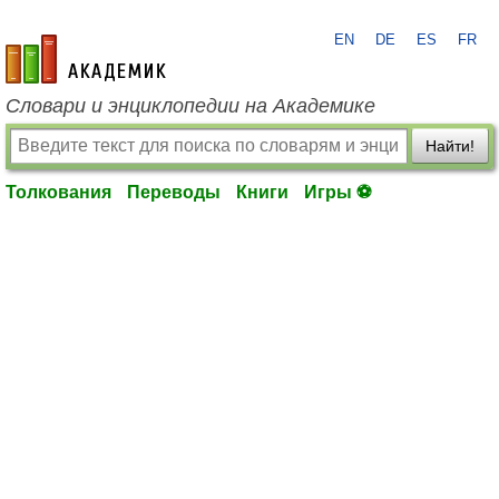
EN
DE
ES
FR
academic.ru
Словари и энциклопедии на Академике
Найти!
Толкования
Переводы
Книги
Игры ⚽