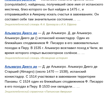
(conquistador), найденыш, получивший свое имя от испанского
местечка, близ которого он был найден в 1475 г., и
отправившийся в Америку искать счастья в завоеваниях. Он
составил себе там значительное состояние… …
Энциклопедический словарь Ф.А. Брокгауза и И.А. Ефрона
Альмагро Диего де
— Д. де Альмагро. Д. де Альмагро.
Альмагро Диего де () испанский конкистадор. Один из
ближайших сподвижников Ф. Писарро в его завоевательных
походах в Перу. В 1535 г. Альмагро возглавил поход в Чили, во
время которого открыл высокогорное солёное… …
Энциклопедический словарь «Всемирная история»
Альмагро Диего де
— Д. де Альмагро. Альмагро Диего де
Старший (Almagro) (около 1470 — 1538), испанский
конкистадор. С 1514 участвовал в завоевании территории
Панамы. С 1524 один из ближайших сподвижников Ф. Писарро
в его походах в Перу. В 1533 они овладели… …
Энциклопедический справочник «Латинская Америка»