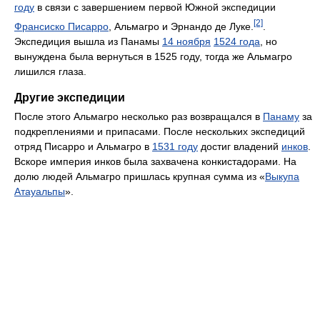
году
в связи с завершением первой Южной экспедиции
[2]
Франсиско Писарро
, Альмагро и Эрнандо де Луке.
.
Экспедиция вышла из Панамы
14 ноября
1524 года
, но
вынуждена была вернуться в 1525 году, тогда же Альмагро
лишился глаза.
Другие экспедиции
После этого Альмагро несколько раз возвращался в
Панаму
за
подкреплениями и припасами. После нескольких экспедиций
отряд Писарро и Альмагро в
1531 году
достиг владений
инков
.
Вскоре империя инков была захвачена конкистадорами. На
долю людей Альмагро пришлась крупная сумма из «
Выкупа
Атауальпы
».