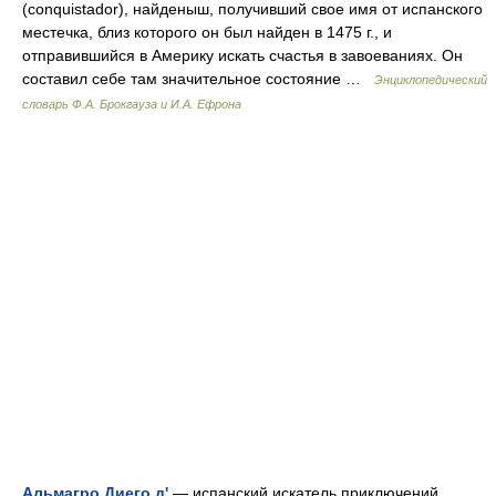
(conquistador), найденыш, получивший свое имя от испанского
местечка, близ которого он был найден в 1475 г., и
отправившийся в Америку искать счастья в завоеваниях. Он
составил себе там значительное состояние …
Энциклопедический
словарь Ф.А. Брокгауза и И.А. Ефрона
Альмагро Диего д'
— испанский искатель приключений