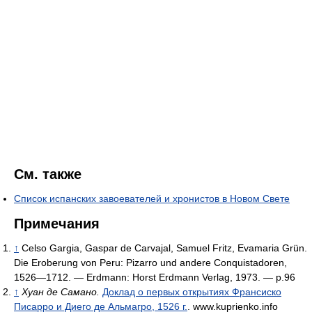
См. также
Список испанских завоевателей и хронистов в Новом Свете
Примечания
↑
Celso Gargia, Gaspar de Carvajal, Samuel Fritz, Evamaria Grün.
Die Eroberung von Peru: Pizarro und andere Conquistadoren,
1526—1712. — Erdmann: Horst Erdmann Verlag, 1973. — p.96
↑
Хуан де Самано.
Доклад о первых открытиях Франсиско
Писарро и Диего де Альмагро, 1526 г.
. www.kuprienko.info