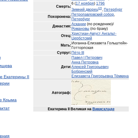
6
(
17
ноября
)
1796
Смерть:
[
2
]
Зимний
дворец
,
Петербург
Петропавловский
собор
,
Похоронена:
Петербург
Аскании
(
по
рождению
)/
Династия:
Романовы
(
по
браку
)
Христиан
-
Август
Ангальт
-
Отец:
Цербстский
Иоганна
-
Елизавета
Гольштейн
-
Мать:
Готторпская
Супруг:
Пётр
III
в
Павел
I
Петрович
Анна
Петровна
ищева
Дети:
Алексей
Григорьевич
Бобринский
Елизавета
Григорьевна
Тёмкина
ие
Екатерины
II
ерии
Автограф:
е
Крыма
актат
Екатерина
II
Великая
на
Викискладе
ения