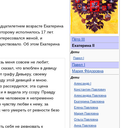
адцатилетнем
возрасте
Екатерина
оторому
исполнилось
17
лет
.
нтересовался
женой
,
и
Пётр
III
ществовало
.
Об
этом
Екатерина
Екатерина
II
Дети
Павел
I
зь
меня
совсем
не
любит
;
Павел
I
сказал
,
что
влюблен
в
девицу
Мария
Фёдоровна
л
графу
Дивьеру
,
своему
Дети
жду
этой
девицей
и
мною
.
Александр
I
о
рассердился
;
эта
сцена
Константин
Павлович
,
и
я
видела
эту
ссору
.
Правду
Александра
Павловна
им
человеком
я
непременно
Екатерина
Павловна
я
чувству
любви
к
нему
,
за
Елена
Павловна
с
чего
умереть
от
ревности
безо
Мария
Павловна
Ольга
Павловна
Анна
Павловна
ть
себя
не
ревновать
к