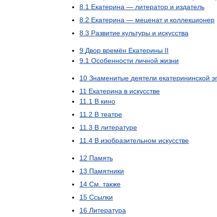
8
.
1
Екатерина
—
литератор
и
издатель
8
.
2
Екатерина
—
меценат
и
коллекционер
8
.
3
Развитие
культуры
и
искусства
9
Двор
времён
Екатерины
II
9
.
1
Особенности
личной
жизни
10
Знаменитые
деятели
екатерининской
э
11
Екатерина
в
искусстве
11
.
1
В
кино
11
.
2
В
театре
11
.
3
В
литературе
11
.
4
В
изобразительном
искусстве
12
Память
13
Памятники
14
См
.
также
15
Ссылки
16
Литература