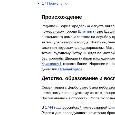
17
Примечания
Происхождение
Родилась
София
Фредерика
Августа
Ангал
померанском
городе
Штеттин
(
ныне
Щеци
ангальтского
дома
и
состоял
на
службе
у
п
затем
губернатором
города
Штеттина
,
бал
закончил
прусским
фельдмаршалом
.
Мать
теткой
будущему
Петру
III
.
Дядя
по
матери
был
королём
Швеции
(
избран
наследнико
Кристиану
I
,
королю
Дании
,
Норвегии
и
Шв
династии
Ольденбургов
.
Детство
,
образование
и
вос
Семья
герцога
Цербстского
была
небогато
немецкому
и
французскому
языкам
,
танца
Воспитывалась
в
строгости
.
Росла
любозна
В
1744
году
российской
императрицей
Ели
Россию
для
последующего
сочетания
бра