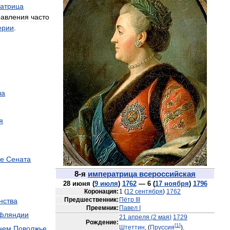
атрица
равления
часто
ерии
.
ла
я
ие
Сената
8
-
я
императрица
всероссийская
28
июня
(
9
июля
)
1762
—
6
(
17
ноября
)
1796
Коронация:
1
(
12
сентября
)
1762
Предшественник:
Пётр
III
нства
Преемник:
Павел
I
фляндии
21
апреля
(
2
мая
)
1729
Рождение:
[
1
]
Штеттин
, (
Пруссия
).
нем
Поволжье