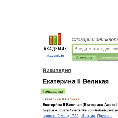
Словари и энциклоп
academic.ru
Википедия
Толкования
Википедия
Екатерина II Великая
Толкование
Екатерина
II
Великая
Екатери́на
II
Великая
(
Екатерина
Алексе
Sophie
Auguste
Friederike
von
Anhalt
-
Zerbst
апреля
(
2
мая
)
1729
,
Штеттин
,
Пруссия
—