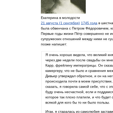
Екатерина
в
молодости
21
августа
(
1
сентября
)
1745
года
в
шестн
была
обвенчана
с
Петром
Фёдоровичем
,
к
Первые
годы
жизни
Пётр
совершенно
не
и
супружеских
отношений
между
ними
не
су
позже
напишет:
Я
очень
хорошо
видела
,
что
великий
кня
через
две
недели
после
свадьбы
он
мне
Карр
,
фрейлину
императрицы
.
Он
сказа
камергеру
,
что
не
было
и
сравнения
ме
Дивьер
утверждал
обратное
,
и
он
на
нег
происходила
почти
в
моем
присутствии
сказать
,
я
говорила
самой
себе
,
что
с
эт
буду
очень
несчастной
,
если
и
поддамс
которое
так
плохо
платили
,
и
что
будет
всякой
для
кого
бы
то
ни
было
пользы
.
Итак
,
я
старалась
из
самолюбия
застави