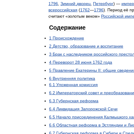
1796
,
Зимний
дворец
,
Петербург
) —
импер
всероссийская
(
1762
—
1796
).
Период
её
п
считают
«
золотым
веком
»
Российской
имп
Содержание
1
Происхождение
2
Детство
,
образование
и
воспитание
3
Брак
с
наследником
российского
престо
4
Переворот
28
июня
1762
года
5
Правление
Екатерины
II:
общие
сведени
6
Внутренняя
политика
6
.
1
Уложенная
комиссия
6
.
2
Императорский
совет
и
преобразован
6
.
3
Губернская
реформа
6
.
4
Ликвидация
Запорожской
Сечи
6
.
5
Начало
присоединения
Калмыцкого
ха
6
.
6
Областная
реформа
в
Эстляндии
и
Ли
6
.
7
Губернская
реформа
в
Сибири
и
Сред