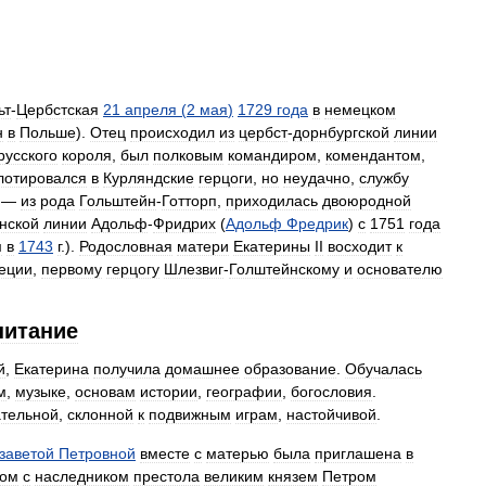
ьт
-
Цербстская
21
апреля
(
2
мая
)
1729
года
в
немецком
н
в
Польше
).
Отец
происходил
из
цербст
-
дорнбургской
линии
русского
короля
,
был
полковым
командиром
,
комендантом
,
лотировался
в
Курляндские
герцоги
,
но
неудачно
,
службу
—
из
рода
Гольштейн
-
Готторп
,
приходилась
двоюродной
нской
линии
Адольф
-
Фридрих
(
Адольф
Фредрик
)
с
1751
года
м
в
1743
г
.).
Родословная
матери
Екатерины
II
восходит
к
еции
,
первому
герцогу
Шлезвиг
-
Голштейнскому
и
основателю
питание
й
,
Екатерина
получила
домашнее
образование
.
Обучалась
м
,
музыке
,
основам
истории
,
географии
,
богословия
.
тельной
,
склонной
к
подвижным
играм
,
настойчивой
.
заветой
Петровной
вместе
с
матерью
была
приглашена
в
ком
с
наследником
престола
великим
князем
Петром