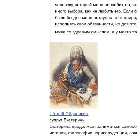
человеку
,
который
меня
не
любит
,
но
,
ч
иного
выбора
,
как
не
любить
его
.
Если
б
было
бы
для
меня
нетрудно:
я
от
приро
исполнять
свои
обязанности
,
но
для
это
мужа
со
здравым
смыслом
,
а
у
моего
эт
Пётр
III
Фёдорович
,
супруг
Екатерины
Екатерина
продолжает
заниматься
самооб
истории
,
философии
,
юриспруденции
,
соч