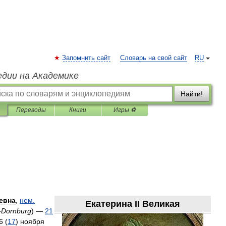
Запомнить сайт
Словарь на свой сайт
RU
едии на Академике
Найти!
Переводы
Книги
Игры ⚽
́евна
,
нем
.
Екатерина
II
Великая
-
Dornburg
) —
21
6
(
17
)
ноября