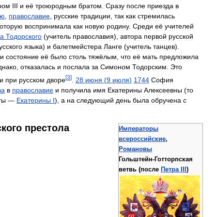
ром
III
и
её
троюродным
братом
.
Сразу
после
приезда
в
ию
,
православие
,
русские
традиции
,
так
как
стремилась
которую
воспринимала
как
новую
родину
.
Среди
её
учителей
а
Тодорского
(
учитель
православия
),
автора
первой
русской
усского
языка
)
и
балетмейстера
Ланге
(
учитель
танцев
).
и
состояние
её
было
столь
тяжёлым
,
что
её
мать
предложила
днако
,
отказалась
и
послала
за
Симоном
Тодорским
.
Это
[
3
]
и
при
русском
дворе
.
28
июня
(
9
июля
)
1744
София
ва
в
православие
и
получила
имя
Екатерины
Алексеевны
(
то
ты
—
Екатерины
I
),
а
на
следующий
день
была
обручена
с
ского
престола
Императоры
всероссийские
,
Романовы
Гольштейн
-
Готторпская
ветвь
(
после
Петра
III
)