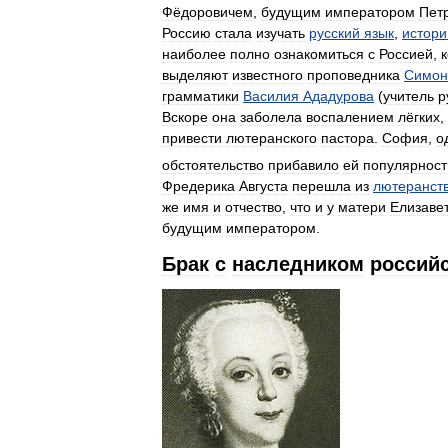
Фёдоровичем
,
будущим
императором
Пет
Россию
стала
изучать
русский
язык
,
истор
наиболее
полно
ознакомиться
с
Россией
,
выделяют
известного
проповедника
Симон
грамматики
Василия
Ададурова
(
учитель
р
Вскоре
она
заболела
воспалением
лёгких
,
привести
лютеранского
пастора
.
София
,
о
обстоятельство
прибавило
ей
популярност
Фредерика
Августа
перешла
из
лютеранст
же
имя
и
отчество
,
что
и
у
матери
Елизаве
будущим
императором
.
Брак
с
наследником
россий