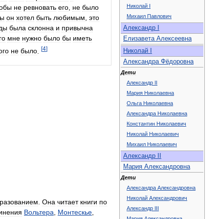
Николай
I
тобы
не
ревновать
его
,
не
было
Михаил
Павлович
ы
он
хотел
быть
любимым
,
это
ды
была
склонна
и
привычна
Александр
I
го
мне
нужно
было
бы
иметь
Елизавета
Алексеевна
[
4
]
ого
не
было
.
Николай
I
Александра
Фёдоровна
Дети
Александр
II
Мария
Николаевна
Ольга
Николаевна
Александра
Николаевна
Константин
Николаевич
Николай
Николаевич
Михаил
Николаевич
Александр
II
Мария
Александровна
Дети
Александра
Александровна
Николай
Александрович
разованием
.
Она
читает
книги
по
Александр
III
инения
Вольтера
,
Монтескье
,
Мария
Александровна