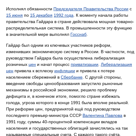
Исполнял обязанности
Председателя Правительства России
с
15 июня
по
15 декабря
1992 года
. К моменту начала работы
правительства Гайдара в стране действовала мощная товарно-
распределительная система. В промышленности эту функцию
в значительной мере выполнял
Госснаб
.
Гайдар был одним из ключевых участников реформ,
изменивших экономическую систему в России. В частности, под
руководством Гайдара была осуществлена либерализация
розничных
цен
и начат процесс
приватизации
.
Либерализация
цен
привела к всплеску
инфляции
и привела к потере
населением сбережений в
Сбербанке
. С другой стороны,
введение свободы ценообразования запустило рыночные
механизмы в российской экономики, решило проблему
дефицита и, в конечном итоге, помогло стране избежать
голода, угроза которого в конце 1991 была вполне реальной.
При реформе цен, предпринятой ещё под руководством
последнего премьер-министра СССР
Валентина Павлова
в
1991 году, суммы 40-процентной компенсации вкладов
населения и государственных облигаций зачислялись на так
называемые специальные счета. С каждого такого счёта,