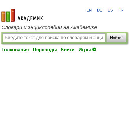
EN
DE
ES
FR
academic.ru
Словари и энциклопедии на Академике
Найти!
Толкования
Переводы
Книги
Игры ⚽