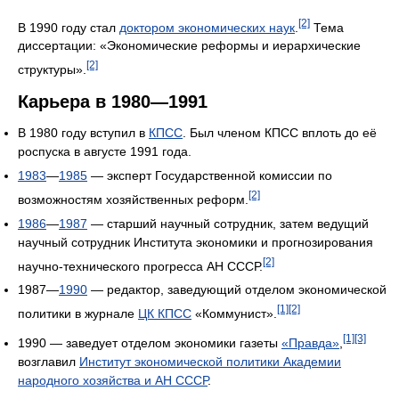
[2]
В 1990 году стал
доктором экономических наук
.
Тема
диссертации: «Экономические реформы и иерархические
[2]
структуры».
Карьера в 1980—1991
В 1980 году вступил в
КПСС
. Был членом КПСС вплоть до её
роспуска в августе 1991 года.
1983
—
1985
— эксперт Государственной комиссии по
[2]
возможностям хозяйственных реформ.
1986
—
1987
— старший научный сотрудник, затем ведущий
научный сотрудник Института экономики и прогнозирования
[2]
научно-технического прогресса АН СССР.
1987—
1990
— редактор, заведующий отделом экономической
[1]
[2]
политики в журнале
ЦК КПСС
«Коммунист».
[1]
[3]
1990 — заведует отделом экономики газеты
«Правда»
,
возглавил
Институт экономической политики Академии
народного хозяйства и АН СССР
.