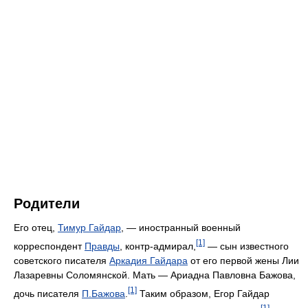
Родители
Его отец,
Тимур Гайдар
, — иностранный военный
[1]
корреспондент
Правды
, контр-адмирал,
— сын известного
советского писателя
Аркадия Гайдара
от его первой жены Лии
Лазаревны Соломянской. Мать — Ариадна Павловна Бажова,
[1]
дочь писателя
П.Бажова
.
Таким образом, Егор Гайдар
[1]