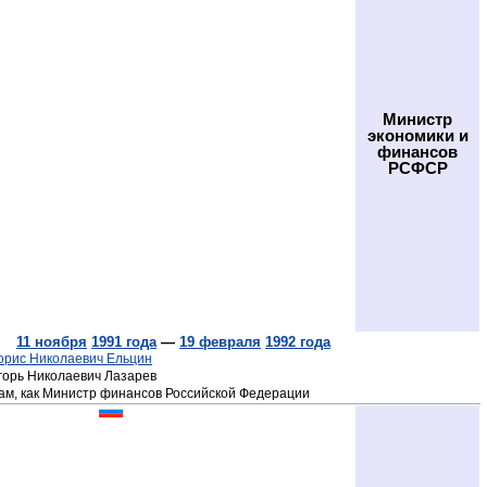
Министр
экономики и
финансов
РСФСР
11 ноября
1991 года
—
19 февраля
1992 года
орис Николаевич Ельцин
горь Николаевич Лазарев
ам, как Министр финансов Российской Федерации