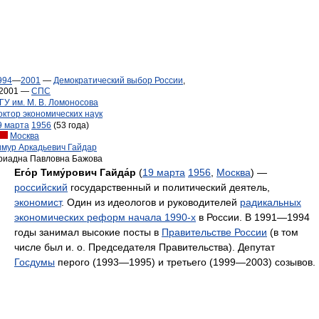
994
—
2001
—
Демократический выбор России
,
 2001 —
СПС
ГУ им. М. В. Ломоносова
октор экономических наук
9 марта
1956
(53 года)
Москва
имур Аркадьевич Гайдар
риадна Павловна Бажова
Его́р Тиму́рович Гайда́р
(
19 марта
1956
,
Москва
) —
российский
государственный и политический деятель,
экономист
. Один из идеологов и руководителей
радикальных
экономических реформ начала 1990-х
в России. В 1991—1994
годы занимал высокие посты в
Правительстве России
(в том
числе был и. о. Председателя Правительства). Депутат
Госдумы
перого (1993—1995) и третьего (1999—2003) созывов.