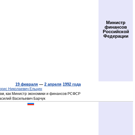
Министр
финансов
Российской
Федерации
19 февраля
—
2 апреля
1992 года
орис Николаевич Ельцин
ам, как Министр экономики и финансов РСФСР
асилий Васильевич Барчук