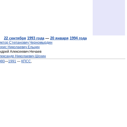
22 сентября
1993 года
—
20 января
1994 года
иктор Степанович Черномырдин
орис Николаевич Ельцин
ндрей Алексеевич Нечаев
лександр Николаевич Шохин
980
—
1991
—
КПСС
,