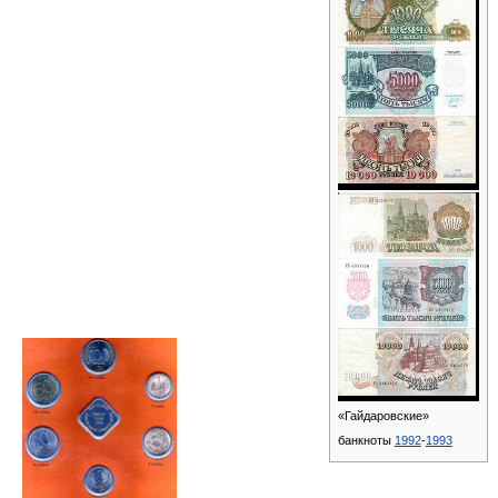
«Гайдаровские»
банкноты
1992
-
1993