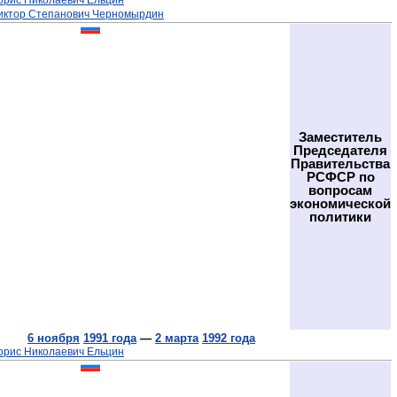
орис Николаевич Ельцин
иктор Степанович Черномырдин
Заместитель
Председателя
Правительства
РСФСР по
вопросам
экономической
политики
6 ноября
1991 года
—
2 марта
1992 года
орис Николаевич Ельцин