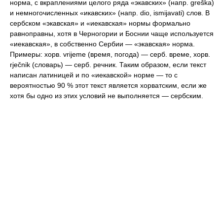
норма, с вкраплениями целого ряда «экавских» (напр. greška)
и немногочисленных «икавских» (напр. dio, ismijavati) слов. В
сербском «экавская» и «иекавская» нормы формально
равноправны, хотя в Черногории и Боснии чаще используется
«иекавская», в собственно Сербии — «экавская» норма.
Примеры: хорв. vrijeme (время, погода) — серб. време, хорв.
rječnik (словарь) — серб. речник. Таким образом, если текст
написан латиницей и по «иекавской» норме — то с
вероятностью 90 % этот текст является хорватским, если же
хотя бы одно из этих условий не выполняется — сербским.