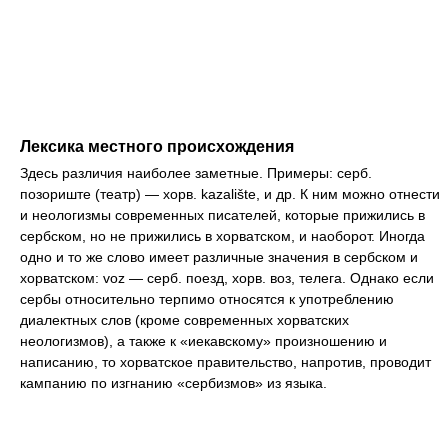
Лексика местного происхождения
Здесь различия наиболее заметные. Примеры: серб.
позориште (театр) — хорв. kazalište, и др. К ним можно отнести
и неологизмы современных писателей, которые прижились в
сербском, но не прижились в хорватском, и наоборот. Иногда
одно и то же слово имеет различные значения в сербском и
хорватском: voz — серб. поезд, хорв. воз, телега. Однако если
сербы относительно терпимо относятся к употреблению
диалектных слов (кроме современных хорватских
неологизмов), а также к «иекавскому» произношению и
написанию, то хорватское правительство, напротив, проводит
кампанию по изгнанию «сербизмов» из языка.