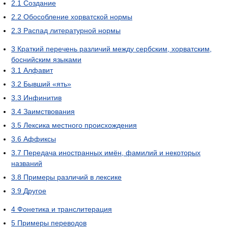
2.1
Создание
2.2
Обособление хорватской нормы
2.3
Распад литературной нормы
3
Краткий перечень различий между сербским, хорватским,
боснийским языками
3.1
Алфавит
3.2
Бывший «ять»
3.3
Инфинитив
3.4
Заимствования
3.5
Лексика местного происхождения
3.6
Аффиксы
3.7
Передача иностранных имён, фамилий и некоторых
названий
3.8
Примеры различий в лексике
3.9
Другое
4
Фонетика и транслитерация
5
Примеры переводов