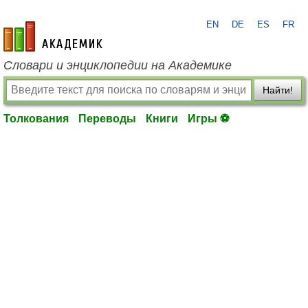
EN
DE
ES
FR
academic.ru
Словари и энциклопедии на Академике
Найти!
Толкования
Переводы
Книги
Игры ⚽