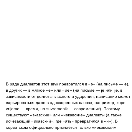
В ряде диалектов этот звук превратился в «э» (на письме — e),
в других — в мягкое «е» или «ие» (на письме — je или ije, в
зависимости от долготы гласного и ударения; написание может
варьироваться даже в однокоренных словах; например, хорв.
vrijeme — время, но suvremenik — современник). Поэтому
существуют «экавские» или «иекавские» диалекты (а также
исчезающий «икавский», где «ять» превратился в «и»). В
хорватском официально признаётся только «иекавская»