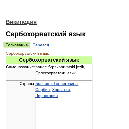
Википедия
Сербохорватский язык
Толкование
Перевод
Сербохорватский язык
Сербохорватский язык
Самоназвание:
ранее Srpskohrvatski jezik,
Српскохрватски језик
Страны:
Босния и Герцеговина
,
Сербия
,
Хорватия
,
Черногория