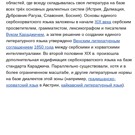
областей, где всюду складывалась своя литература на базе
всех трёх основных диалектных систем (Истрия, Далмация,
Дубровник-Рагуза, Славония, Босния). Основы единого
сербохорватского языка заложены в начале
XIX века
сербским
просветителем, грамматистом, лексикографом и писателем
Вуком Караджичем
, а затем решение о создании единого
литературного языка утверждено
Венским литературным
соглашением
1850 года
между сербскими и хорватскими
интеллектуалами. Во второй половине XIX в. произошла
дополнительная кодификация сербохорватского языка на базе
стандарта Караджича. Параллельно существовали, хотя и в
более ограниченном масштабе, и другие литературные нормы
на базе диалектов этой зоны (например,
градищанско-
хорватский язык
в Австрии,
кайкавский литературный язык
).