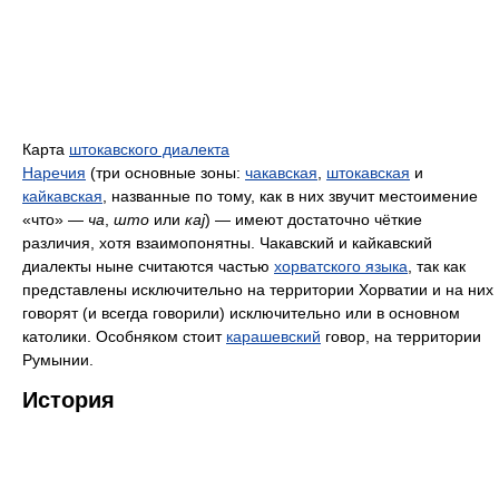
Карта
штокавского диалекта
Наречия
(три основные зоны:
чакавская
,
штокавская
и
кайкавская
, названные по тому, как в них звучит местоимение
«что» —
ча
,
што
или
кај
) — имеют достаточно чёткие
различия, хотя взаимопонятны. Чакавский и кайкавский
диалекты ныне считаются частью
хорватского языка
, так как
представлены исключительно на территории Хорватии и на них
говорят (и всегда говорили) исключительно или в основном
католики. Особняком стоит
карашевский
говор, на территории
Румынии.
История