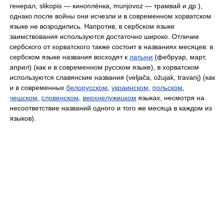
генерал, slikopis — киноплёнка, munjovoz — трамвай и др.),
однако после войны они исчезли и в современном хорватском
языке не возродились. Напротив, в сербском языке
заимствования используются достаточно широко. Отличие
сербского от хорватского также состоит в названиях месяцев: в
сербском языке названия восходят к
латыни
(фебруар, март,
април) (как и в современном русском языке), в хорватском
используются славянские названия (veljača, ožujak, travanj) (как
и в современных
белорусском
,
украинском
,
польском
,
чешском
,
словенском
,
верхнелужицком
языках, несмотря на
несоответствие названий одного и того же месяца в каждом из
языков).