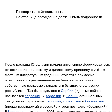
Проверить нейтральность.
На странице обсуждения должны быть подробности.
После распада Югославии начали интенсивно формироваться,
отчасти по историческому и диалектному принципу с учётом
местных литературных традиций, отчасти с примесью
искусственного размежевания на базе национализма,
собственные языковые стандарты в бывших югославских
республиках. Так было сделано в
Сербии
(где язык сейчас
называется
сербским
) и
Хорватии
. В
Боснии
официальный
статус имеют три языка:
сербский
,
хорватский
и
боснийский
(иногда называемый в русской литературе также «босанский»).
В
Черногории
, которая в 2006 также стала независимой, иногда