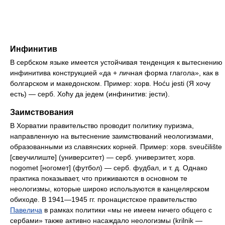
Инфинитив
В сербском языке имеется устойчивая тенденция к вытеснению
инфинитива конструкцией «да + личная форма глагола», как в
болгарском и македонском. Пример: хорв. Hoću jesti (Я хочу
есть) — серб. Хоћу да једем (инфинитив: јести).
Заимствования
В Хорватии правительство проводит политику пуризма,
направленную на вытеснение заимствований неологизмами,
образованными из славянских корней. Пример: хорв. sveučilište
[свеучилиште] (университет) — серб. универзитет, хорв.
nogomet [ногомет] (футбол) — серб. фудбал, и т. д. Однако
практика показывает, что приживаются в основном те
неологизмы, которые широко используются в канцелярском
обиходе. В 1941—1945 гг. пронацистское правительство
Павелича
в рамках политики «мы не имеем ничего общего с
сербами» также активно насаждало неологизмы (krilnik —