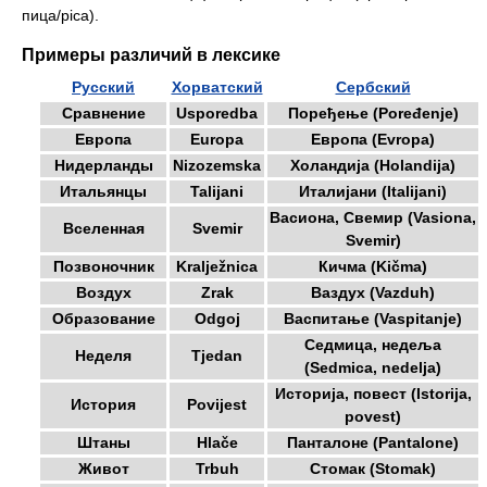
пица/pica).
Примеры различий в лексике
Русский
Хорватский
Сербский
Сравнение
Usporedba
Поређење (Poređenje)
Европа
Europa
Европа (Evropa)
Нидерланды
Nizozemska
Холандија (Holandija)
Итальянцы
Talijani
Италијани (Italijani)
Васиона, Свемир (Vasiona,
Вселенная
Svemir
Svemir)
Позвоночник
Kralježnica
Кичма (Kičma)
Воздух
Zrak
Ваздух (Vazduh)
Образование
Odgoj
Васпитање (Vaspitanje)
Седмица, недеља
Неделя
Tjedan
(Sedmica, nedelja)
Историја, повест (Istorija,
История
Povijest
povest)
Штаны
Hlače
Панталоне (Pantalone)
Живот
Trbuh
Стомак (Stomak)