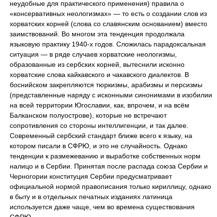
неудобные для практического применения) правила о
«консервативных неологизмах» — то есть о создании слов из
хорватских корней (слова со славянским основанием) вместо
заимствований. Во многом эта тенденция продолжала
языковую практику 1940-х годов. Сложилась парадоксальная
ситуация — в ряде случаев хорватские неологизмы,
образованные из сербских корней, вытеснили исконно
хорватские слова кайкавского и чакавского диалектов. В
боснийском закрепляются тюркизмы, арабизмы и персизмы
(представленные наряду с исконными синонимами в изобилии
на всей территории Югославии, как, впрочем, и на всём
Балканском полуострове), которые не встречают
сопротивления со стороны интеллигенции, и так далее.
Современный сербский стандарт ближе всего к языку, на
котором писали в СФРЮ, и это не случайность. Однако
тенденции к размежеванию и выработке собственных норм
налицо и в Сербии. Принятая после распада союза Сербии и
Черногории конституция Сербии предусматривает
официальной нормой правописания только кириллицу, однако
в быту и в отдельных печатных изданиях латиница
используется даже чаще, чем во времена существования