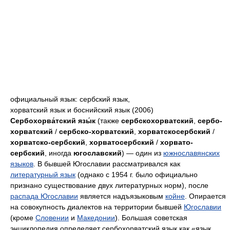
официальный язык: сербский язык,
хорватский язык и боснийский язык (2006)
Сербохорва́тский язы́к
(также
сербскохорватский
,
сербо-
хорватский
/
сербско-хорватский
,
хорватскосербский
/
хорватско-сербский
,
хорватосербский
/
хорвато-
сербский
, иногда
югославский
) — один из
южнославянских
языков
. В бывшей Югославии рассматривался как
литературный язык
(однако с 1954 г. было официально
признано существование двух литературных норм), после
распада Югославии
является надъязыковым
койне
. Опирается
на совокупность диалектов на территории бывшей
Югославии
(кроме
Словении
и
Македонии
). Большая советская
энциклопедия определяет сербохорватский язык как «язык