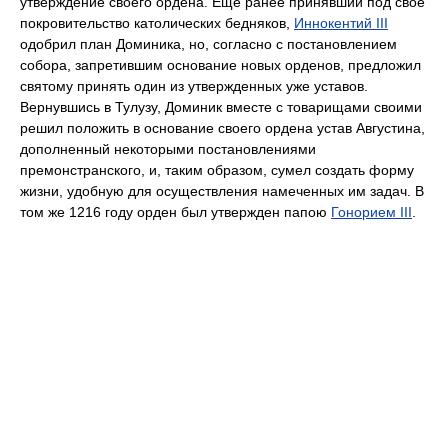
утверждение своего ордена. Еще ранее принявший под свое
покровительство католических бедняков,
Иннокентий III
одобрил план Доминика, но, согласно с постановлением
собора, запретившим основание новых орденов, предложил
святому принять один из утвержденных уже уставов.
Вернувшись в Тулузу, Доминик вместе с товарищами своими
решил положить в основание своего ордена устав Августина,
дополненный некоторыми постановлениями
премонстранского, и, таким образом, сумел создать форму
жизни, удобную для осуществления намеченных им задач. В
том же 1216 году орден был утвержден папою
Гонорием III
.