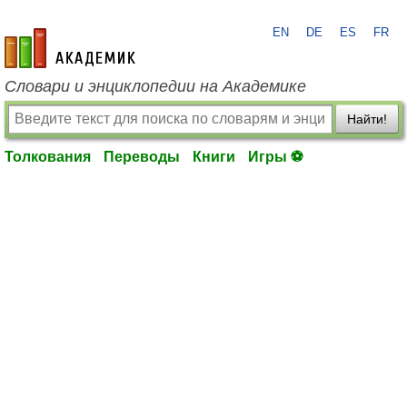
EN
DE
ES
FR
academic.ru
Словари и энциклопедии на Академике
Найти!
Толкования
Переводы
Книги
Игры ⚽