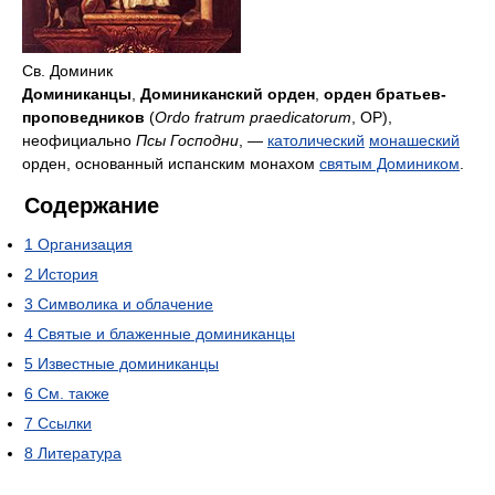
Св. Доминик
Доминиканцы
,
Доминиканский орден
,
орден братьев-
проповедников
(
Ordo fratrum praedicatorum
, OP),
неофициально
Псы Господни
, —
католический
монашеский
орден, основанный испанским монахом
святым Домиником
.
Содержание
1
Организация
2
История
3
Символика и облачение
4
Святые и блаженные доминиканцы
5
Известные доминиканцы
6
См. также
7
Ссылки
8
Литература