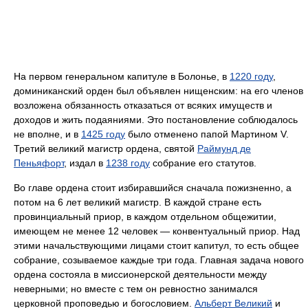
На первом генеральном капитуле в Болонье, в
1220 году
,
доминиканский орден был объявлен нищенским: на его членов
возложена обязанность отказаться от всяких имуществ и
доходов и жить подаяниями. Это постановление соблюдалось
не вполне, и в
1425 году
было отменено папой Мартином V.
Третий великий магистр ордена, святой
Раймунд де
Пеньяфорт
, издал в
1238 году
собрание его статутов.
Во главе ордена стоит избиравшийся сначала пожизненно, а
потом на 6 лет великий магистр. В каждой стране есть
провинциальный приор, в каждом отдельном общежитии,
имеющем не менее 12 человек — конвентуальный приор. Над
этими начальствующими лицами стоит капитул, то есть общее
собрание, созываемое каждые три года. Главная задача нового
ордена состояла в миссионерской деятельности между
неверными; но вместе с тем он ревностно занимался
церковной проповедью и богословием.
Альберт Великий
и