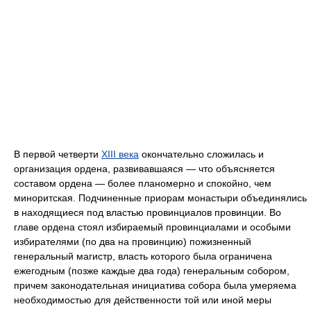
В первой четверти
XIII века
окончательно сложилась и
организация ордена, развивавшаяся — что объясняется
составом ордена — более планомерно и спокойно, чем
миноритская. Подчиненные приорам монастыри объединялись
в находящиеся под властью провинциалов провинции. Во
главе ордена стоял избираемый провинциалами и особыми
избирателями (по два на провинцию) пожизненный
генеральный магистр, власть которого была ограничена
ежегодным (позже каждые два года) генеральным собором,
причем законодательная инициатива собора была умеряема
необходимостью для действенности той или иной меры