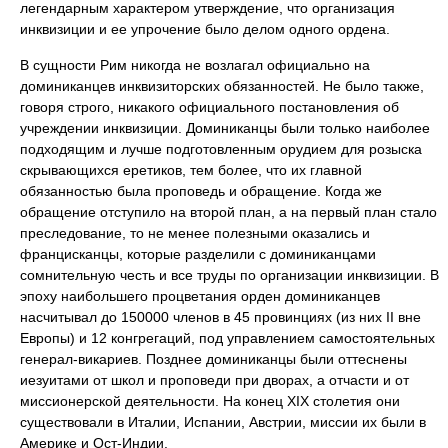
легендарным характером утверждение, что организация
инквизиции и ее упрочение было делом одного ордена.
В сущности Рим никогда не возлагал официально на
доминиканцев инквизиторских обязанностей. Не было также,
говоря строго, никакого официального постановления об
учреждении инквизиции. Доминиканцы были только наиболее
подходящим и лучше подготовленным орудием для розыска
скрывающихся еретиков, тем более, что их главной
обязанностью была проповедь и обращение. Когда же
обращение отступило на второй план, а на первый план стало
преследование, то не менее полезными оказались и
францисканцы, которые разделили с доминиканцами
сомнительную честь и все труды по организации инквизиции. В
эпоху наибольшего процветания орден доминиканцев
насчитывал до 150000 членов в 45 провинциях (из них II вне
Европы) и 12 конгрегаций, под управлением самостоятельных
генерал-викариев. Позднее доминиканцы были оттеснены
иезуитами от школ и проповеди при дворах, а отчасти и от
миссионерской деятельности. На конец XIX столетия они
существовали в Италии, Испании, Австрии, миссии их были в
Америке и Ост-Индии.