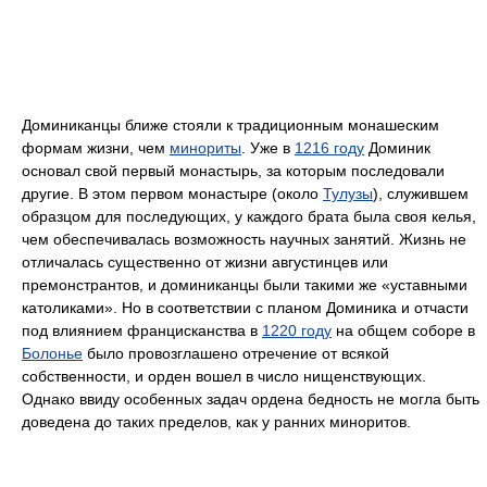
Доминиканцы ближе стояли к традиционным монашеским
формам жизни, чем
минориты
. Уже в
1216 году
Доминик
основал свой первый монастырь, за которым последовали
другие. В этом первом монастыре (около
Тулузы
), служившем
образцом для последующих, у каждого брата была своя келья,
чем обеспечивалась возможность научных занятий. Жизнь не
отличалась существенно от жизни августинцев или
премонстрантов, и доминиканцы были такими же «уставными
католиками». Но в соответствии с планом Доминика и отчасти
под влиянием францисканства в
1220 году
на общем соборе в
Болонье
было провозглашено отречение от всякой
собственности, и орден вошел в число нищенствующих.
Однако ввиду особенных задач ордена бедность не могла быть
доведена до таких пределов, как у ранних миноритов.