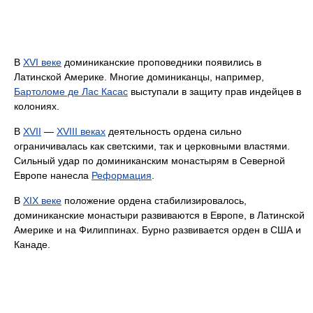
В
XVI веке
доминиканские проповедники появились в
Латинской Америке. Многие доминиканцы, например,
Бартоломе де Лас Касас
выступали в защиту прав индейцев в
колониях.
В
XVII
—
XVIII веках
деятельность ордена сильно
ограничивалась как светскими, так и церковными властями.
Сильный удар по доминиканским монастырям в Северной
Европе нанесла
Реформация
.
В
XIX веке
положение ордена стабилизировалось,
доминиканские монастыри развиваются в Европе, в Латинской
Америке и на Филиппинах. Бурно развивается орден в США и
Канаде.