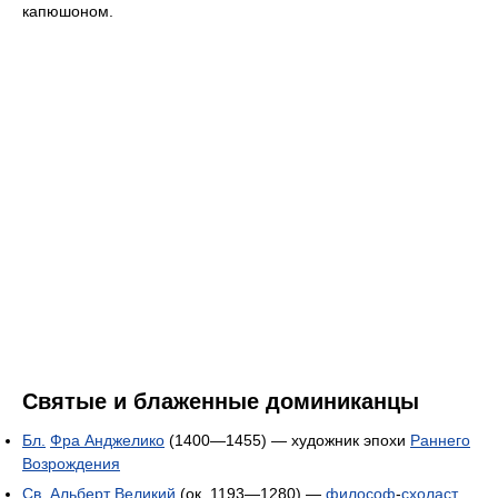
капюшоном.
Святые и блаженные доминиканцы
Бл.
Фра Анджелико
(1400—1455) — художник эпохи
Раннего
Возрождения
Св.
Альберт Великий
(ок. 1193—1280) —
философ
-
схоласт
,