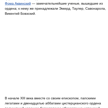
Фома Аквинский
— замечательнейшие ученые, вышедшие из
ордена; к нему же принадлежали Эккерд, Таулер, Савонарола,
Викентий Бовэский.
В начале XIII века вместе со своим епископом, папскими
легатами и двенадцатью аббатами цистерцианского ордена