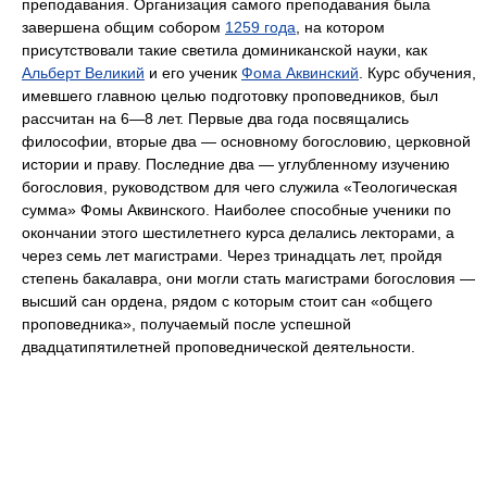
преподавания. Организация самого преподавания была
завершена общим собором
1259 года
, на котором
присутствовали такие светила доминиканской науки, как
Альберт Великий
и его ученик
Фома Аквинский
. Курс обучения,
имевшего главною целью подготовку проповедников, был
рассчитан на 6—8 лет. Первые два года посвящались
философии, вторые два — основному богословию, церковной
истории и праву. Последние два — углубленному изучению
богословия, руководством для чего служила «Теологическая
сумма» Фомы Аквинского. Наиболее способные ученики по
окончании этого шестилетнего курса делались лекторами, а
через семь лет магистрами. Через тринадцать лет, пройдя
степень бакалавра, они могли стать магистрами богословия —
высший сан ордена, рядом с которым стоит сан «общего
проповедника», получаемый после успешной
двадцатипятилетней проповеднической деятельности.