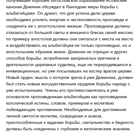
получивший хорошее богословское образование испанский
каноник Доминик обсуждал в Лангедоке меры борьбы с
альбигойцами. Он думал, что для успеха дела церкви
необходимо усилить энергию и экстенсивность проповеди и
соединить ее с апостольскою жизнью. Проповедники должны
отказаться от большой свиты и внешнего блеска своей миссии;
по примеру апостолов должны они скитаться с места на место
и воздействовать на альбигойцев не только проповедью, но и
апостольским образом жизни. Доминик не отрицал и других
способов борьбы: истребления закоренелых еретиков и
деятельности церковных судилищ, еще не переродившихся в
инквизиционные, но уже посылавших на костер врагов церкви.
Новый орден, мысль о котором зрела в уме Доминика, должен
был стать новым могущественным орудием борьбы наряду с
уже испытанными. Члены его противоставлялись в уме
основателя проповедникам-альбигойцам как проповедники
католической истины, словом, примером и молитвою
побеждающие противников. Необходимые для достижения
личной святости молитва, созерцание и аскеза,
приспособленные к задачам борьбы, скитальчество и бедность
должны быть соединены с глубоким и католическим знанием.