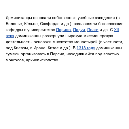
Доминиканцы основали собственные учебные заведения (в
Болонье, Кёльне, Оксфорде и др.), возглавляли богословские
кафедры в университетах
Парижа
,
Падуи
,
Праги
и др. С
XII
века
доминиканцы развернули широкую миссионерскую
деятельность, основали множество монастырей (в частности,
под Киевом, в Иране, Китае и др.). В
1318 году
доминиканцы
сумели организовать в Персии, находившейся под властью
монголов, архиепископство.