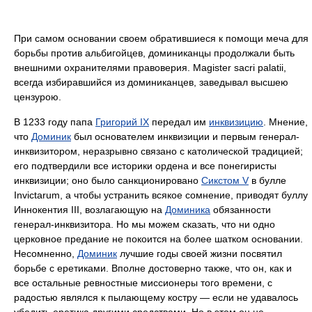
При самом основании своем обратившиеся к помощи меча для
борьбы против альбигойцев, доминиканцы продолжали быть
внешними охранителями правоверия. Magister sacri palatii,
всегда избиравшийся из доминиканцев, заведывал высшею
цензурою.
В 1233 году папа
Григорий IX
передал им
инквизицию
. Мнение,
что
Доминик
был основателем инквизиции и первым генерал-
инквизитором, неразрывно связано с католической традицией;
его подтвердили все историки ордена и все понегиристы
инквизиции; оно было санкционировано
Сикстом V
в булле
Invictarum, а чтобы устранить всякое сомнение, приводят буллу
Иннокентия III, возлагающую на
Доминика
обязанности
генерал-инквизитора. Но мы можем сказать, что ни одно
церковное предание не покоится на более шатком основании.
Несомненно,
Доминик
лучшие годы своей жизни посвятил
борьбе с еретиками. Вполне достоверно также, что он, как и
все остальные ревностные миссионеры того времени, с
радостью являлся к пылающему костру — если не удавалось