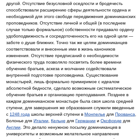
другой. Отсутствие безусловной оседлости и бродячесть
способствовали расширению сферы деятельности ордена и
необходимой для этого свободе передвижения доминиканских
проповедников. Отсутствие личной и общей (в последнем
случае только формальное) собственности придавало ордену
удобоподвижность и сосредоточенность его на одной цели —
заботе о душе ближних. Точно так же целям доминиканцев
соответствовали и внесенные ими в жизнь каноников
изменения. Отсутствие предписаний о необходимости
физического труда позволяло посвятить более времени
обучению братьев, аскеза и молчание содействовали
внутренней подготовке проповедника. Существование
монастырей, лишь формально примиримое с идеалом
абсолютной бедности, сделало возможным систематическое
обучение братьев и организацию преподавания. Позднее в
каждом доминиканском монастыре была своя школа средней
ступени, для завершения же образования служили введенные
с
1248 года
школы верхней ступени в
Монпелье
для
Прованса
,
Болонье для
Италии
,
Кельне
для
Германии
и
Оксфорде
для
Англии
. Это делало ненужною посылку доминиканцев в
университеты и возможным желательное направление