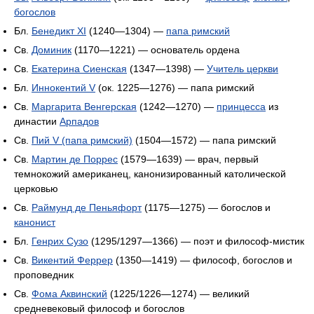
богослов
Бл.
Бенедикт XI
(1240—1304) —
папа римский
Св.
Доминик
(1170—1221) — основатель ордена
Св.
Екатерина Сиенская
(1347—1398) —
Учитель церкви
Бл.
Иннокентий V
(ок. 1225—1276) — папа римский
Св.
Маргарита Венгерская
(1242—1270) —
принцесса
из
династии
Арпадов
Св.
Пий V (папа римский)
(1504—1572) — папа римский
Св.
Мартин де Поррес
(1579—1639) — врач, первый
темнокожий американец, канонизированный католической
церковью
Св.
Раймунд де Пеньяфорт
(1175—1275) — богослов и
канонист
Бл.
Генрих Сузо
(1295/1297—1366) — поэт и философ-мистик
Св.
Викентий Феррер
(1350—1419) — философ, богослов и
проповедник
Св.
Фома Аквинский
(1225/1226—1274) — великий
средневековый философ и богослов