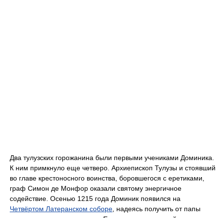
Два тулузских горожанина были первыми учениками Доминика.
К ним примкнуло еще четверо. Архиепископ Тулузы и стоявший
во главе крестоносного воинства, боровшегося с еретиками,
граф Симон де Монфор оказали святому энергичное
содействие. Осенью 1215 года Доминик появился на
Четвёртом Латеранском соборе
, надеясь получить от папы