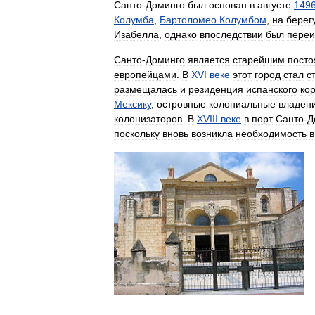
Санто
-
Доминго
был
основан
в
августе
149
Колумба
,
Бартоломео
Колумбом
,
на
берег
Изабелла
,
однако
впоследствии
был
пере
Санто
-
Доминго
является
старейшим
пост
европейцами
.
В
XVI
веке
этот
город
стал
с
размещалась
и
резиденция
испанского
ко
Мексику
,
островные
колониальные
владен
колонизаторов
.
В
XVIII
веке
в
порт
Санто
-
Д
поскольку
вновь
возникла
необходимость
в