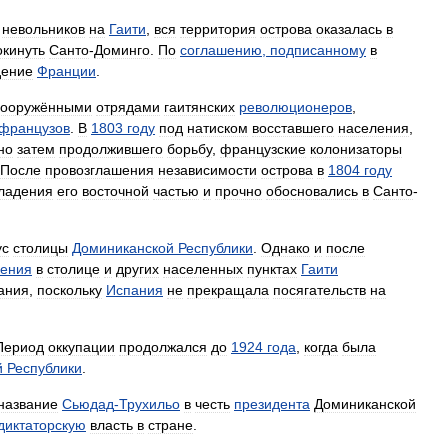
невольников
на
Гаити
,
вся
территория
острова
оказалась
в
окинуть
Санто
-
Доминго
.
По
соглашению
,
подписанному
в
дение
Франции
.
вооружёнными
отрядами
гаитянских
революционеров
,
французов
.
В
1803
году
под
натиском
восставшего
населения
,
но
затем
продолжившего
борьбу
,
французские
колонизаторы
После
провозглашения
независимости
острова
в
1804
году
ладения
его
восточной
частью
и
прочно
обосновались
в
Санто
-
ус
столицы
Доминиканской
Республики
.
Однако
и
после
ления
в
столице
и
других
населенных
пунктах
Гаити
ания
,
поскольку
Испания
не
прекращала
посягательств
на
Период
оккупации
продолжался
до
1924
года
,
когда
была
й
Республики
.
название
Сьюдад
-
Трухильо
в
честь
президента
Доминиканской
диктаторскую
власть
в
стране
.