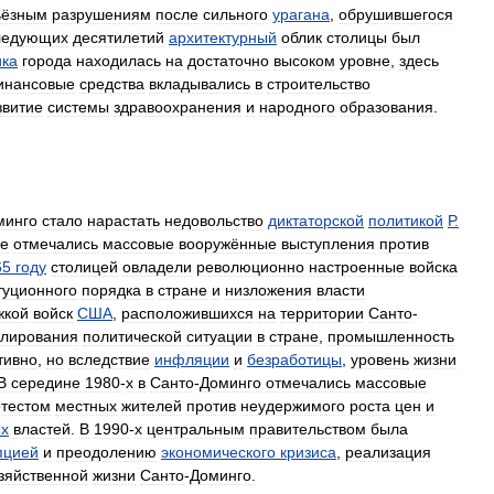
ьёзным
разрушениям
после
сильного
урагана
,
обрушившегося
ледующих
десятилетий
архитектурный
облик
столицы
был
ика
города
находилась
на
достаточно
высоком
уровне
,
здесь
инансовые
средства
вкладывались
в
строительство
звитие
системы
здравоохранения
и
народного
образования
.
минго
стало
нарастать
недовольство
диктаторской
политикой
Р
.
де
отмечались
массовые
вооружённые
выступления
против
65
году
столицей
овладели
революционно
настроенные
войска
туционного
порядка
в
стране
и
низложения
власти
жкой
войск
США
,
расположившихся
на
территории
Санто
-
улирования
политической
ситуации
в
стране
,
промышленность
тивно
,
но
вследствие
инфляции
и
безработицы
,
уровень
жизни
В
середине
1980
-
х
в
Санто
-
Доминго
отмечались
массовые
тестом
местных
жителей
против
неудержимого
роста
цен
и
ых
властей
.
В
1990
-
х
центральным
правительством
была
пцией
и
преодолению
экономического
кризиса
,
реализация
зяйственной
жизни
Санто
-
Доминго
.