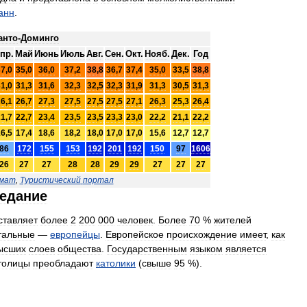
анн
.
анто
-
Доминго
пр
.
Май
Июнь
Июль
Авг
.
Сен
.
Окт
.
Нояб
.
Дек
.
Год
37
,
0
35
,
0
36
,
0
37
,
2
38
,
8
36
,
7
37
,
4
35
,
0
33
,
5
38
,
8
31
,
0
31
,
3
31
,
6
32
,
3
32
,
5
32
,
3
31
,
9
31
,
3
30
,
5
31
,
3
26
,
1
26
,
7
27
,
3
27
,
5
27
,
5
27
,
5
27
,
1
26
,
3
25
,
3
26
,
4
21
,
7
22
,
7
23
,
4
23
,
5
23
,
5
23
,
3
23
,
0
22
,
2
21
,
1
22
,
2
16
,
5
17
,
4
18
,
6
18
,
2
18
,
0
17
,
0
17
,
0
15
,
6
12
,
7
12
,
7
86
172
155
153
192
201
192
150
97
1606
26
27
27
28
28
29
29
27
27
27
мат
,
Туристический
портал
едание
ставляет
более
2
200
000
человек
.
Более
70
%
жителей
тальные
—
европейцы
.
Европейское
происхождение
имеет
,
как
ысших
слоев
общества
.
Государственным
языком
является
толицы
преобладают
католики
(
свыше
95
%).