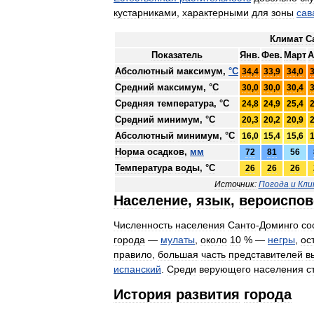
кустарниками
,
характерными
для
зоны
сав
Климат
С
Показатель
Янв
.
Фев
.
Март
А
Абсолютный
максимум
,
°
C
34
,
4
33
,
9
34
,
0
Средний
максимум
, °
C
30
,
0
30
,
0
30
,
4
Средняя
температура
, °
C
24
,
8
24
,
9
25
,
4
Средний
минимум
, °
C
20
,
3
20
,
2
20
,
9
Абсолютный
минимум
, °
C
16
,
0
15
,
4
15
,
6
Норма
осадков
,
мм
72
81
56
Температура
воды
, °
C
26
26
26
Источник:
Погода
и
Кли
Население
,
язык
,
вероиспов
Численность
населения
Санто
-
Доминго
со
города
—
мулаты
,
около
10
% —
негры
,
ос
правило
,
большая
часть
представителей
в
испанский
.
Среди
верующего
населения
с
История
развития
города