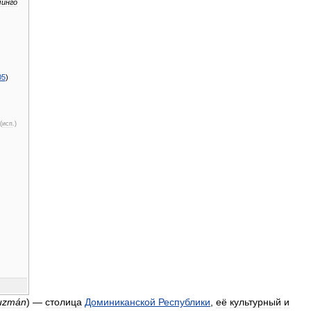
инго
05
)
(
исп
.)
uzmán
) —
столица
Доминиканской
Республики
,
её
культурный
и