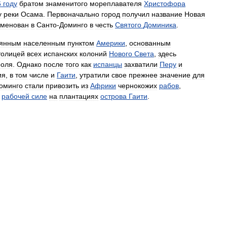
6
году
братом
знаменитого
мореплавателя
Христофора
у
реки
Осама
.
Первоначально
город
получил
название
Новая
именован
в
Санто
-
Доминго
в
честь
Святого
Доминика
.
оянным
населенным
пунктом
Америки
,
основанным
толицей
всех
испанских
колоний
Нового
Света
,
здесь
роля
.
Однако
после
того
как
испанцы
захватили
Перу
и
ия
,
в
том
числе
и
Гаити
,
утратили
свое
прежнее
значение
для
оминго
стали
привозить
из
Африки
чернокожих
рабов
,
рабочей
силе
на
плантациях
острова
Гаити
.