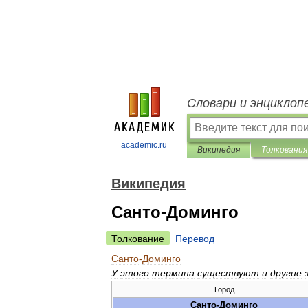
Словари и энциклоп
academic.ru
Википедия
Толкования
Википедия
Санто-Доминго
Толкование
Перевод
Санто
-
Доминго
У
этого
термина
существуют
и
другие
Город
Санто
-
Доминго