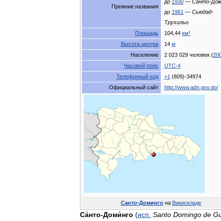
до
1930
—
Санто
-
Дом
Прежние
названия
до
1961
—
Сьюдад
-
Трухильо
Площадь
104
,
44
км
²
Высота
центра
14
м
Население
2
023
029
человек
(
20
Часовой
пояс
UTC
-
4
Телефонный
код
+
1
(
809
)-
34974
Официальный
сайт
http:
//
www
.
adn
.
gov
.
do
/
Санто
-
Доминго
на
Викискладе
Са́нто
-
Доми́нго
(
исп
.
Santo
Domingo
de
G