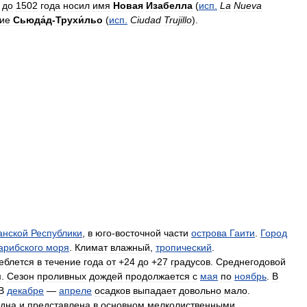
до
1502
года
носил
имя
Новая
Изабелла
(
исп
.
La
Nueva
ие
Сьюда́д
-
Трухи́льо
(
исп
.
Ciudad
Trujillo
).
анской
Республики
,
в
юго
-
восточной
части
острова
Гаити
.
Город
арибского
моря
.
Климат
влажный
,
тропический
.
еблется
в
течение
года
от
+
24
до
+
27
градусов
.
Среднегодовой
м
.
Сезон
проливных
дождей
продолжается
с
мая
по
ноябрь
.
В
В
декабре
—
апреле
осадков
выпадает
довольно
мало
.
удна
и
представлена
в
основном
мелколиственными