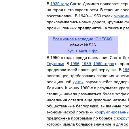
В
1930
году
Санто
-
Доминго
подвергся
сер
на
город
и
его
окрестности
.
В
течение
пос
восстановлен
.
В
1940
—
1950
годах
эконом
прокладывались
новые
дороги
,
крупные
ф
промышленных
предприятий
,
а
также
в
ра
Всемирное
наследие
ЮНЕСКО
,
объект
№
526
рус
.
•
англ
.
•
фр
.
В
1950
-
х
годах
среди
населения
Санто
-
До
Трухильо
.
В
1956
,
1959
,
1960
годах
в
горо
представителей
правящей
верхушки
.
В
19
повстанцев
,
требовавших
введения
консти
реакционной
хунты
,
заручившейся
поддер
Доминго
.
К
концу
1960
-
х
в
результате
урег
столицы
начала
развиваться
более
эффек
населения
остался
ещё
довольно
низким
.
общественные
беспорядки
,
вызванные
про
экономической
политики
коррумпированн
предложена
программа
по
борьбе
с
корру
которой
имела
большое
значение
и
для
хо