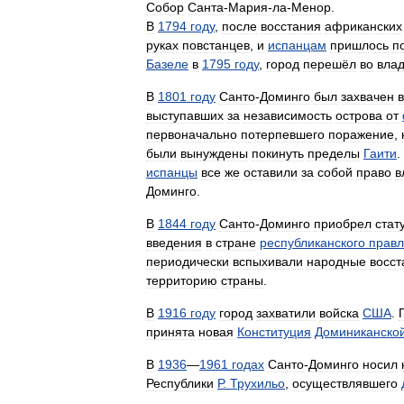
Собор
Санта
-
Мария
-
ла
-
Менор
.
В
1794
году
,
после
восстания
африканских
руках
повстанцев
,
и
испанцам
пришлось
п
Базеле
в
1795
году
,
город
перешёл
во
вла
В
1801
году
Санто
-
Доминго
был
захвачен
выступавших
за
независимость
острова
от
первоначально
потерпевшего
поражение
,
были
вынуждены
покинуть
пределы
Гаити
.
испанцы
все
же
оставили
за
собой
право
в
Доминго
.
В
1844
году
Санто
-
Доминго
приобрел
стат
введения
в
стране
республиканского
прав
периодически
вспыхивали
народные
восст
территорию
страны
.
В
1916
году
город
захватили
войска
США
.
принята
новая
Конституция
Доминиканско
В
1936
—
1961
годах
Санто
-
Доминго
носил
Республики
Р
.
Трухильо
,
осуществлявшего