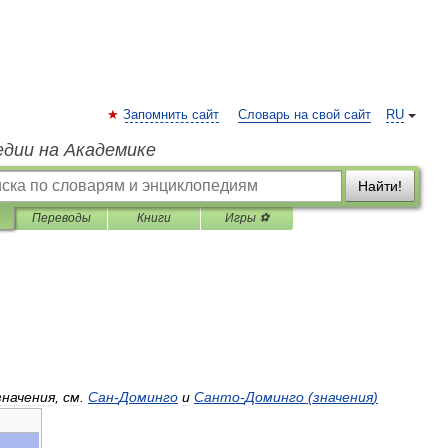
Запомнить сайт
Словарь на свой сайт
RU
едии на Академике
Найти!
Переводы
Книги
Игры ⚽
значения
,
см
.
Сан
-
Доминго
и
Санто
-
Доминго
(
значения
)