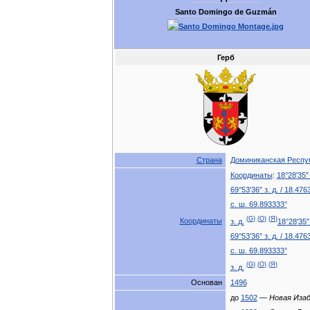
Santo
Domingo
de
Guzmán
Герб
Страна
Доминиканская
Респу
Координаты
:
18
°
28
′
35
69
°
53
′
36
″
з
.
д
.
/
18
.
476
с
.
ш
.
69
.
893333
°
(
G
)
(
O
)
(
Я
)
Координаты
з
.
д
.
18
°
28
′
35
69
°
53
′
36
″
з
.
д
.
/
18
.
476
с
.
ш
.
69
.
893333
°
(
G
)
(
O
)
(
Я
)
з
.
д
.
Основан
1496
до
1502
—
Новая
Изаб