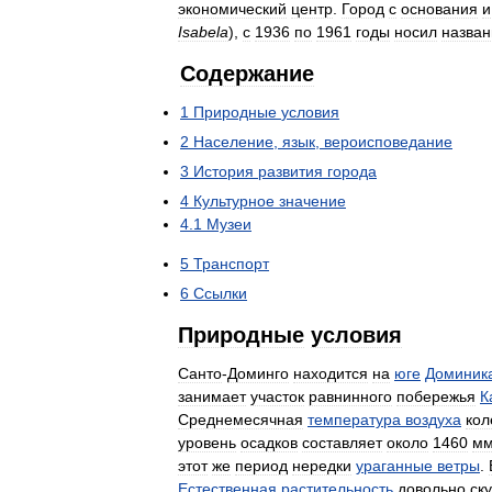
экономический
центр
.
Город
с
основания
и
Isabela
),
с
1936
по
1961
годы
носил
назван
Содержание
1
Природные
условия
2
Население
,
язык
,
вероисповедание
3
История
развития
города
4
Культурное
значение
4
.
1
Музеи
5
Транспорт
6
Ссылки
Природные
условия
Санто
-
Доминго
находится
на
юге
Доминик
занимает
участок
равнинного
побережья
К
Среднемесячная
температура
воздуха
кол
уровень
осадков
составляет
около
1460
м
этот
же
период
нередки
ураганные
ветры
.
Естественная
растительность
довольно
ск