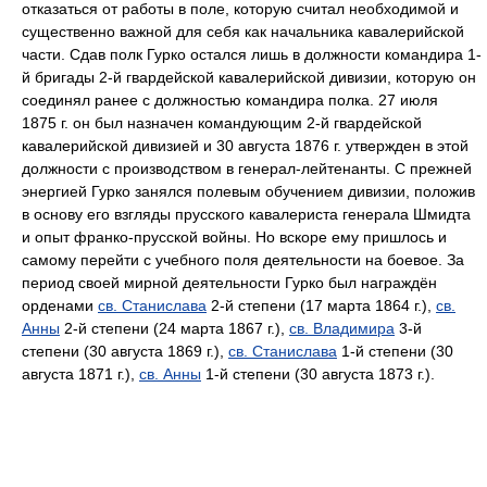
отказаться от работы в поле, которую считал необходимой и
существенно важной для себя как начальника кавалерийской
части. Сдав полк Гурко остался лишь в должности командира 1-
й бригады 2-й гвардейской кавалерийской дивизии, которую он
соединял ранее с должностью командира полка. 27 июля
1875 г. он был назначен командующим 2-й гвардейской
кавалерийской дивизией и 30 августа 1876 г. утвержден в этой
должности с производством в генерал-лейтенанты. С прежней
энергией Гурко занялся полевым обучением дивизии, положив
в основу его взгляды прусского кавалериста генерала Шмидта
и опыт франко-прусской войны. Но вскоре ему пришлось и
самому перейти с учебного поля деятельности на боевое. За
период своей мирной деятельности Гурко был награждён
орденами
св. Станислава
2-й степени (17 марта 1864 г.),
св.
Анны
2-й степени (24 марта 1867 г.),
св. Владимира
3-й
степени (30 августа 1869 г.),
св. Станислава
1-й степени (30
августа 1871 г.),
св. Анны
1-й степени (30 августа 1873 г.).