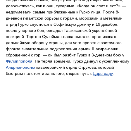
довольствуясь, как и они, сухарями. «Когда он спит и ест?» —
недоумевали самые приближенные к Гурко лица. После 8-
дневной гигантской борьбы с горами, морозами и метелями
отряд Гурко спустился в Софийскую долину и 19 декабря,
после упорного боя, овладел Ташкисенской укреплённой
позицией. Тщетно Сулейман-паша пытался организовать
дальнейшую оборону страны, для чего привел с восточного
фронта значительные подкрепления армии Шакира-паши,
сброшенной с гор, — он был разбит Гурко в 3-дневном бою у
Филиппополя
. Не теряя времени, Гурко двинул к укреплённому
Андрианополю
кавалерийский отряд Струкова, который
быстрым налетом и занял его, открыв путь к
Царьграду
.