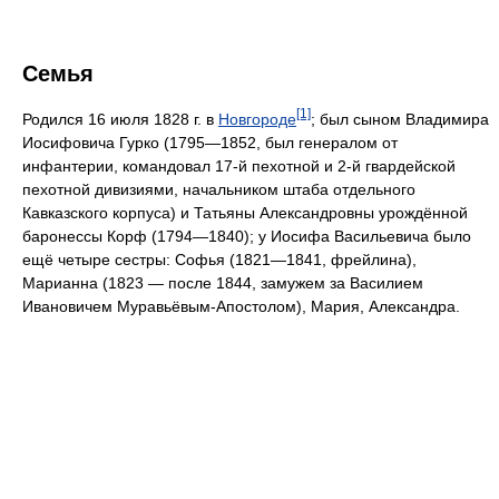
Семья
[1]
Родился 16 июля 1828 г. в
Новгороде
; был сыном Владимира
Иосифовича Гурко (1795—1852, был генералом от
инфантерии, командовал 17-й пехотной и 2-й гвардейской
пехотной дивизиями, начальником штаба отдельного
Кавказского корпуса) и Татьяны Александровны урождённой
баронессы Корф (1794—1840); у Иосифа Васильевича было
ещё четыре сестры: Софья (1821—1841, фрейлина),
Марианна (1823 — после 1844, замужем за Василием
Ивановичем Муравьёвым-Апостолом), Мария, Александра.