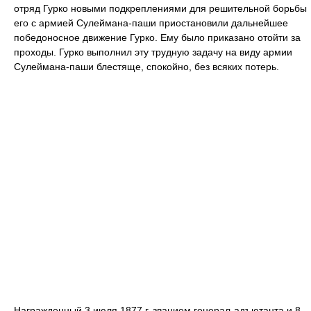
отряд Гурко новыми подкреплениями для решительной борьбы
его с армией Сулеймана-паши приостановили дальнейшее
победоносное движение Гурко. Ему было приказано отойти за
проходы. Гурко выполнил эту трудную задачу на виду армии
Сулеймана-паши блестяще, спокойно, без всяких потерь.
Награжденный 3 июля 1877 г. званием генерал-адъютанта и 8