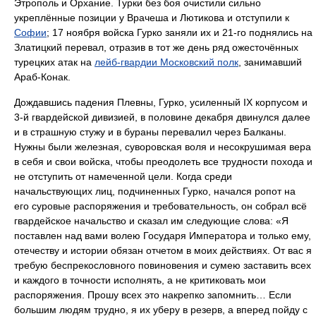
Этрополь и Орхание. Турки без боя очистили сильно
укреплённые позиции у Врачеша и Лютикова и отступили к
Софии
; 17 ноября войска Гурко заняли их и 21-го поднялись на
Златицкий перевал, отразив в тот же день ряд ожесточённых
турецких атак на
лейб-гвардии Московский полк
, занимавший
Араб-Конак.
Дождавшись падения Плевны, Гурко, усиленный IX корпусом и
3-й гвардейской дивизией, в половине декабря двинулся далее
и в страшную стужу и в бураны перевалил через Балканы.
Нужны были железная, суворовская воля и несокрушимая вера
в себя и свои войска, чтобы преодолеть все трудности похода и
не отступить от намеченной цели. Когда среди
начальствующих лиц, подчиненных Гурко, начался ропот на
его суровые распоряжения и требовательность, он собрал всё
гвардейское начальство и сказал им следующие слова: «Я
поставлен над вами волею Государя Императора и только ему,
отечеству и истории обязан отчетом в моих действиях. От вас я
требую беспрекословного повиновения и сумею заставить всех
и каждого в точности исполнять, а не критиковать мои
распоряжения. Прошу всех это накрепко запомнить… Если
большим людям трудно, я их уберу в резерв, а вперед пойду с