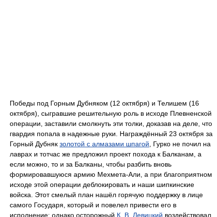
Победы под Горным Дубняком (12 октября) и Телишем (16
октября), сыгравшие решительную роль в исходе Плевненской
операции, заставили смолкнуть эти толки, доказав на деле, что
гвардия попала в надежные руки. Награждённый 23 октября за
Горный Дубняк
золотой с алмазами шпагой
, Гурко не почил на
лаврах и тотчас же предложил проект похода к Балканам, а
если можно, то и за Балканы, чтобы разбить вновь
формировавшуюся армию Мехмета-Али, а при благоприятном
исходе этой операции деблокировать и наши шипкинские
войска. Этот смелый план нашёл горячую поддержку в лице
самого Государя, который и повелел привести его в
исполнение; однако осторожный
К. В. Левицкий
воздействовал