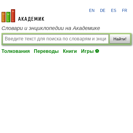
EN
DE
ES
FR
academic.ru
Словари и энциклопедии на Академике
Найти!
Толкования
Переводы
Книги
Игры ⚽