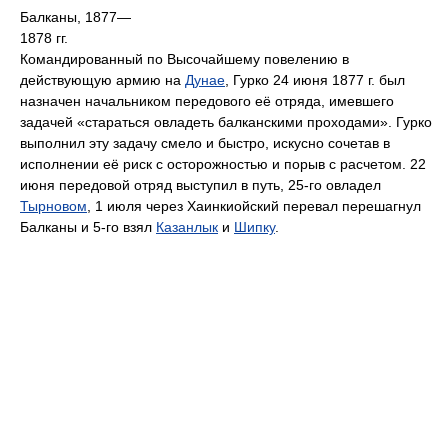
Балканы, 1877—
1878 гг.
Командированный по Высочайшему повелению в
действующую армию на
Дунае
, Гурко 24 июня 1877 г. был
назначен начальником передового её отряда, имевшего
задачей «стараться овладеть балканскими проходами». Гурко
выполнил эту задачу смело и быстро, искусно сочетав в
исполнении её риск с осторожностью и порыв с расчетом. 22
июня передовой отряд выступил в путь, 25-го овладел
Тырновом
, 1 июля через Хаинкиойский перевал перешагнул
Балканы и 5-го взял
Казанлык
и
Шипку
.