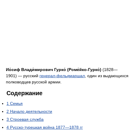
Ио́сиф Влади́мирович Гурко́ (Роме́йко-Гурко́)
(1828—
1901) — русский
генерал-фельдмаршал
, один из выдающихся
полководцев русской армии.
Содержание
1
Семья
2
Начало деятельности
3
Строевая служба
4
Русско-турецкая война 1877—1878 гг