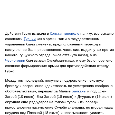
Действия Гурко вызвали в
Константинополе
панику: все высшие
сановники
Турции
как в армии, так и в государственном
управлении были сменены, предположенный переход в
наступление был приостановлен, часть сил, выдвинутых против
нашего Рущукского отряда, была оттянута назад, а из
Черногории
был вызван Сулейман-паша, и ему было поручено
спешное формирование армии для противодействия отряду
Гурко.
Между тем последний, получив в подкрепление пехотную
бригаду и разрешение «действовать по усмотрению сообразно
обстоятельствам», перешёл за Малые
Балканы
и под Ески-
Загрой (10 июля), Ени-Загрой (18 июля) и Джуранли (19 июля)
обрушил ещё ряд ударов на головы турок. Эти победы
приостановили наступление Сулеймана-паши, но вторая наша
неудача под Плевной (18 июля) и невозможность усилить