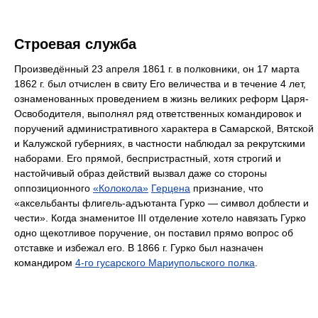
Строевая служба
Произведённый 23 апреля 1861 г. в полковники, он 17 марта
1862 г. был отчислен в свиту Его величества и в течение 4 лет,
ознаменованных проведением в жизнь великих реформ Царя-
Освободителя, выполнял ряд ответственных командировок и
поручений административного характера в Самарской, Вятской
и Калужской губерниях, в частности наблюдал за рекрутскими
наборами. Его прямой, беспристрастный, хотя строгий и
настойчивый образ действий вызвал даже со стороны
оппозиционного
«Колокола»
Герцена
признание, что
«аксельбанты флигель-адъютанта Гурко — символ доблести и
чести». Когда знаменитое III отделение хотело навязать Гурко
одно щекотливое поручение, он поставил прямо вопрос об
отставке и избежал его. В 1866 г. Гурко был назначен
командиром
4-го гусарского Мариупольского полка
.