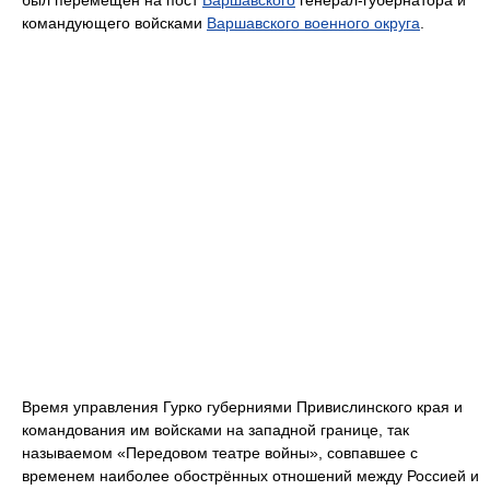
был перемещён на пост
Варшавского
генерал-губернатора и
командующего войсками
Варшавского военного округа
.
Время управления Гурко губерниями Привислинского края и
командования им войсками на западной границе, так
называемом «Передовом театре войны», совпавшее с
временем наиболее обострённых отношений между Россией и