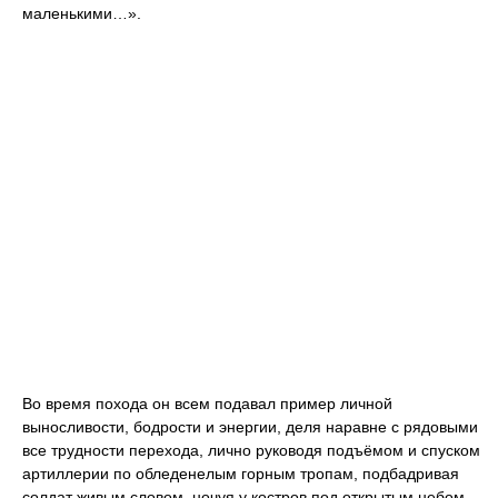
маленькими…».
Во время похода он всем подавал пример личной
выносливости, бодрости и энергии, деля наравне с рядовыми
все трудности перехода, лично руководя подъёмом и спуском
артиллерии по обледенелым горным тропам, подбадривая
солдат живым словом, ночуя у костров под открытым небом,