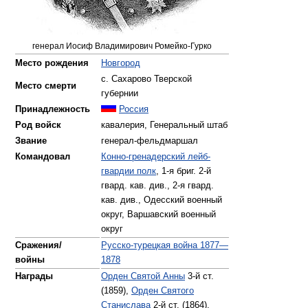
генерал Иосиф Владимирович Ромейко-Гурко
Место рождения
Новгород
с. Сахарово Тверской
Место смерти
губернии
Принадлежность
Россия
Род войск
кавалерия, Генеральный штаб
Звание
генерал-фельдмаршал
Командовал
Конно-гренадерский лейб-
гвардии полк
, 1-я бриг. 2-й
гвард. кав. див., 2-я гвард.
кав. див., Одесский военный
округ, Варшавский военный
округ
Сражения/
Русско-турецкая война 1877—
войны
1878
Награды
Орден Святой Анны
3-й ст.
(1859),
Орден Святого
Станислава
2-й ст. (1864),