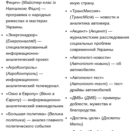
Фицич» (
Майстер-клас із
иную страну.
Наталкою Фіцич
) —
«ТрансМиссия»
программа о народных
(
ТрансМісія
) — новости и
ремеслах и мастерах
аналитика автомира.
Украины.
«Акцент» (
Акцент
) —
«Энергонадзор»
журналистские расследования
(
Енергонагляд
) —
социальных проблем
специализированный
современной Украины.
информационно-
«Автопилот-новости»
аналитический проект.
(
Автопілот-новини
) — об
«АгроКонтроль»
автомобилях.
(
АгроКонтроль
) —
«Автопилот-тест»
информационно-
(
Автопілот-тест
) — тест-
аналитический тележурнал.
драйвы автомобилей.
«Окно в Европу» (
Вікно в
«ДМБ» (
ДМБ
) — примеры
Європу
) — информационно-
доблести, мужества и
аналитический еженедельник.
благородства.
«Большая политика» (
Велика
«Достичь цели» (
Досягти
політика
) — анализ главного
Мети
)
политического события