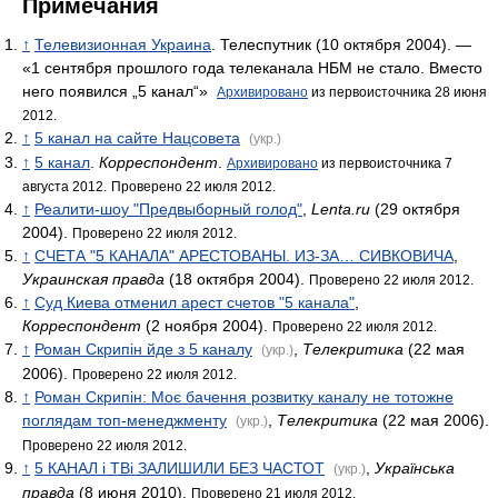
Примечания
↑
Телевизионная Украина
. Телеспутник (10 октября 2004). —
«1 сентября прошлого года телеканала НБМ не стало. Вместо
него появился „5 канал“»
Архивировано
из первоисточника 28 июня
2012.
↑
5 канал на сайте Нацсовета
(укр.)
↑
5 канал
.
Корреспондент
.
Архивировано
из первоисточника 7
августа 2012.
Проверено 22 июля 2012.
↑
Реалити-шоу "Предвыборный голод"
,
Lenta.ru
(29 октября
2004).
Проверено 22 июля 2012.
↑
СЧЕТА "5 КАНАЛА" АРЕСТОВАНЫ. ИЗ-ЗА… СИВКОВИЧА
,
Украинская правда
(18 октября 2004).
Проверено 22 июля 2012.
↑
Суд Киева отменил арест счетов "5 канала"
,
Корреспондент
(2 ноября 2004).
Проверено 22 июля 2012.
↑
Роман Скрипін йде з 5 каналу
,
Телекритика
(22 мая
(укр.)
2006).
Проверено 22 июля 2012.
↑
Роман Скрипін: Моє бачення розвитку каналу не тотожне
поглядам топ-менеджменту
,
Телекритика
(22 мая 2006).
(укр.)
Проверено 22 июля 2012.
↑
5 КАНАЛ і ТВі ЗАЛИШИЛИ БЕЗ ЧАСТОТ
,
Українська
(укр.)
правда
(8 июня 2010).
Проверено 21 июля 2012.