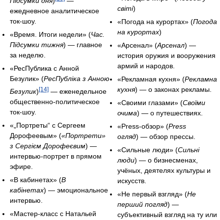
Підсумки дня
)
—
світі
)
ежедневное аналитическое
ток-шоу.
«Погода на курортах» (
Погода
на курортах
)
«Время. Итоги недели» (
Час.
Підсумки тижня
) — главное
«Арсенал» (
Арсенал
) —
за неделю.
история оружия и вооружения
армий и народов.
«РесПублика с Анной
Безулик» (
РесПубліка з Анною
«Рекламная кухня» (
Рекламна
кухня
) — о законах рекламы.
[14]
Безулик
)
— еженедельное
общественно-политическое
«Своими глазами» (
Своїми
ток-шоу.
очима
) — о путешествиях.
«„Портреты“ с Сергеем
«Press-обзор» (
Press
Дорофеевым» (
«Портрети»
огляд
) — обзор прессы.
з Сергієм Дорофеєвим
) —
«Сильные люди» (
Сильні
интервью-портрет в прямом
люди
) — о бизнесменах,
эфире.
учёных, деятелях культуры и
«В кабинетах» (
В
искусств.
кабінетах
) — эмоциональное
«Не первый взгляд» (
Не
интервью.
перший погляд
) —
«Мастер-класс с Натальей
субъективный взгляд на ту или