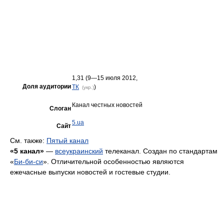
1,31 (9—15 июля 2012,
Доля аудитории
ТК
)
(укр.)
Канал честных новостей
Слоган
5.ua
Сайт
См. также:
Пятый канал
«5 канал»
—
всеукраинский
телеканал. Создан по стандартам
«
Би-би-си
». Отличительной особенностью являются
ежечасные выпуски новостей и гостевые студии.