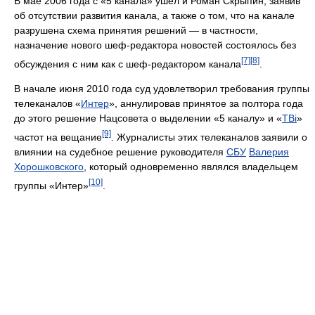
В мае 2006 года с «5 канала» ушёл и Роман Скрыпин, заявив
об отсутствии развития канала, а также о том, что на канале
разрушена схема принятия решений — в частности,
назначение нового шеф-редактора новостей состоялось без
[7]
[8]
обсуждения с ним как с шеф-редактором канала
.
В начале июня 2010 года суд удовлетворил требования группы
телеканалов «
Интер
», аннулировав принятое за полтора года
до этого решение Нацсовета о выделении «5 каналу» и «
ТВі
»
[9]
частот на вещание
. Журналисты этих телеканалов заявили о
влиянии на судебное решение руководителя
СБУ
Валерия
Хорошковского
, который одновременно являлся владельцем
[10]
группы «Интер»
.