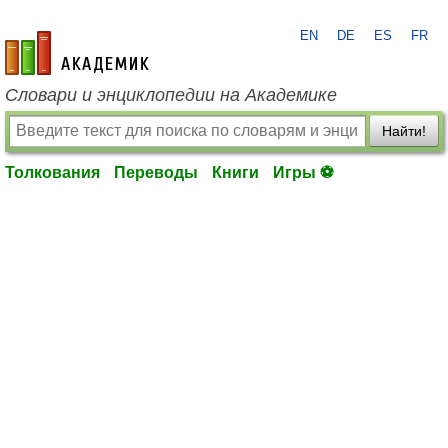
EN
DE
ES
FR
academic.ru
Словари и энциклопедии на Академике
Найти!
Толкования
Переводы
Книги
Игры ⚽