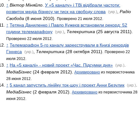
↑
Віктор Міняйло
.
У «5 каналу» і ТВі відібрали частоти:
розвиток медіа бізнесу чи тиск на свободу слова
,
Радіо
(укр.)
Свобода
(8 июня 2010).
Проверено 21 июля 2012.
↑
Тетяна Даниленко і Павло Кужеєв встановили рекорд: 52
години телемарафону
,
Телекритика
(25 августа 2011).
(укр.)
Проверено 22 июля 2012.
↑
Телемарафон 5-го каналу зареєстрували в Книзі рекордів
Гіннеса
,
Телекритика
(28 октября 2011).
(укр.)
Проверено 22
июля 2012.
↑
На «5 каналі» - новий проект «Час. Підсумки дня»
.
(укр.)
МедіаБізнес
(24 февраля 2012).
Архивировано
из первоисточника
28 июня 2012.
↑
5 канал запустить лінійку ток-шоу і проект Анни Безулик
.
(укр.)
МедіаБізнес
(2 февраля 2012).
Архивировано
из первоисточника 28
июня 2012.