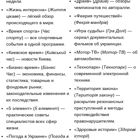
«Драйв» (
Драйв
) — обзоры
недели.
чемпионатов по авторалли.
«Жизнь интересна» (
Життя
«Феерия путешествий»
цікаве
) — лёгкий обзор
(
Феєрія мандрів
)
происходящего в мире.
«Игра судьбы» (
Гра Долі
) —
«Время спорта» (
Час
сериал документальных
спорту
) — все спортивные
фильмов об украинцах.
события в одной программе.
«Мотор-ТВ» (
Мотор-ТВ
) — об
«Киевское время» (
Київський
автомобилях.
час
) — новости Киева.
«Технопарк» (
Технопарк
) — о
«Бизнес-время» (
Бізнес
современной электронной
Час
) — экономика, финансы,
технике.
статистика; товарные и
фондовые рынки;
«Территория закона»
законодательные изменения и
(
Територія закону
) —
их последствия.
раскрытие резонансных
преступлений и методы
«5 элемент» (
5 елемент
) —
противодействия
практические советы
правонарушителям.
специалистов всех сфер
жизни.
«Здоровые истории» (
Здорові
історії
)
«Погода в Украине» (
Погода в