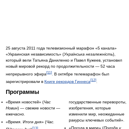
25 августа 2011 года телевизионный марафон «5 канала»
«Украинская независимость» (
Українська незалежність
),
который вели Татьяна Даниленко и Павел Кужеев, установил
новый мировой рекорд по продолжительности — 52 часа
[11]
непрерывного эфира
. В октябре телемарафон был
[12]
зарегистрировали в
Книге рекордов Гиннеса
.
Программы
«Время новостей» (
Час
государственные перевороты,
Новин
) — свежие новости —
изобретения, которые
ежечасно.
изменили мир, неожиданные
ракурсы ключевых событий».
«Время. Итоги дня» (
Час.
«Погода в мире» (
Погода у
[13]