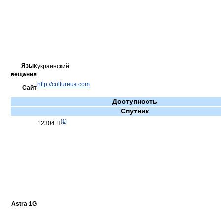
Язык
украинский
вещания
http://cultureua.com
Сайт
Доступность
Спутник
[1]
12304 H
Astra 1G