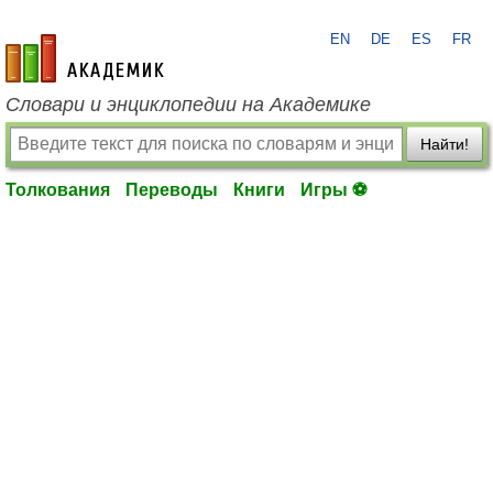
EN
DE
ES
FR
academic.ru
Словари и энциклопедии на Академике
Найти!
Толкования
Переводы
Книги
Игры ⚽