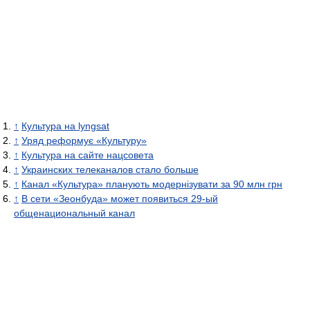
↑
Культура на lyngsat
↑
Уряд реформує «Культуру»
↑
Культура на сайте нацсовета
↑
Украинских телеканалов стало больше
↑
Канал «Культура» планують модернізувати за 90 млн грн
↑
В сети «Зеонбуда» может появиться 29-ый
общенациональный канал