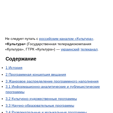
Не следует путать с
российским каналом «Культура»
.
«Культура»
(Государственная телерадиокомпания
«Культура», ГТРК «Культура») —
украинский
телеканал
.
Содержание
1
История
2
Программная концепция вещания
3
Жанровое распределение программного наполнения
3.1
Информационно-аналитические и публицистические
программы
3.2
Культурно-художественные программы
3.3
Научно-образовательные программы
3.4
Развлекательные и музыкальные программы