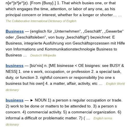
n[e^]s*[e^]z). [From {Busy}.] 1. That which busies one, or that
which engages the time, attention, or labor of any one, as his
principal concern or interest, whether for a longer or shorter… …
The Collaborative International Dictionary of English
Business
— (englisch für „Unternehmen“, „Geschäft“, „Gewerbe“
oder „Geschäftsleben“, von busy „beschäftigt“) bezeichnet: E
Business, integrierte Ausführung von Geschäftsprozessen mit Hilfe
von Informations und Kommunikationstechnologie Business to
Business …
Deutsch Wikipedia
business
— [biz′nis] n. [ME bisinesse < OE bisignes: see BUSY &
NESS] 1. one s work, occupation, or profession 2. a special task,
duty, or function 3. rightful concern or responsibility [no one s
business but his own] 4. a matter, affair, activity, etc …
English World
dictionary
business
— ► NOUN 1) a person s regular occupation or trade.
2) work to be done or matters to be attended to. 3) a person s
concern. 4) commercial activity. 5) a commercial organization. 6)
informal a difficult or problematic matter. 7) ( …
English terms
dictionary