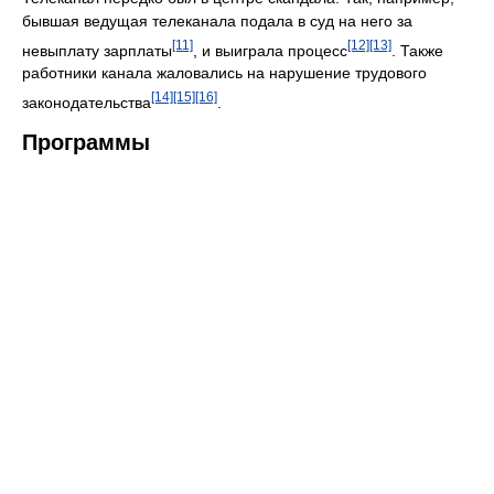
бывшая ведущая телеканала подала в суд на него за
[11]
[12]
[13]
невыплату зарплаты
, и выиграла процесс
. Также
работники канала жаловались на нарушение трудового
[14]
[15]
[16]
законодательства
.
Программы