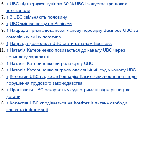
↑
UBG підтверджує купівлю 30 % UBC і запускає три нових
телеканали
↑
З UBC звільняють половину
↑
UBC змінює назву на Business
↑
Нацрада призначила позапланову перевірку Business-UBC за
самовільну зміну логотипа
↑
Нацрада дозволила UBC стати каналом Business
↑
Наталія Катериненко позивається до каналу UBC через
невиплату зарплатні
↑
Наталія Катериненко виграла суд у UBC
↑
Наталія Катериненко виграла апеляційний суд у каналу UBC
↑
Колектив UBC надіслав Геннадію Васильєву звернення щодо
порушення трудового законодавства
↑
Працівники UBC оскаржать у суді отримані від керівництва
догани
↑
Колектив UBC сподівається на Комітет із питань свободи
слова та інформації