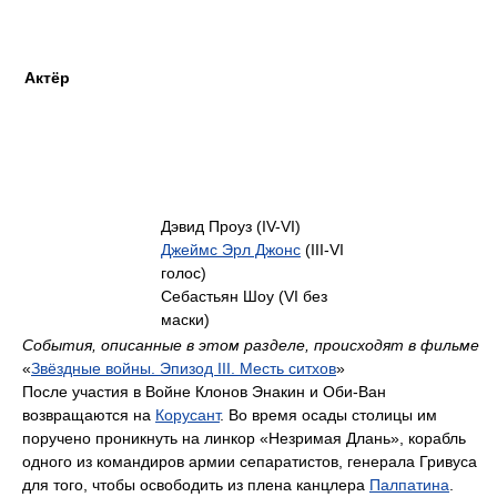
Актёр
Дэвид Проуз (IV-VI)
Джеймс Эрл Джонс
(III-VI
голос)
Себастьян Шоу (VI без
маски)
События, описанные в этом разделе, происходят в фильме
«
Звёздные войны. Эпизод III. Месть ситхов
»
После участия в Войне Клонов Энакин и Оби-Ван
возвращаются на
Корусант
. Во время осады столицы им
поручено проникнуть на линкор «Незримая Длань», корабль
одного из командиров армии сепаратистов, генерала Гривуса
для того, чтобы освободить из плена канцлера
Палпатина
.