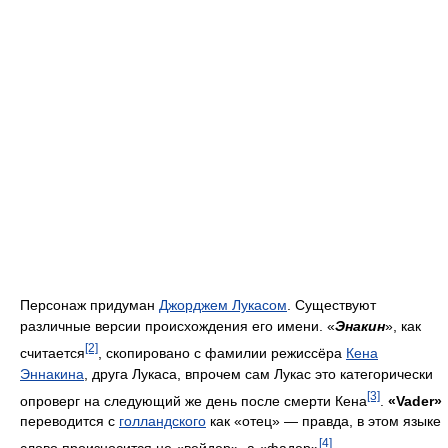
Персонаж придуман
Джорджем Лукасом
. Существуют
различные версии происхождения его имени. «
Энакин
», как
[2]
считается
, скопировано с фамилии режиссёра
Кена
Эннакина
, друга Лукаса, впрочем сам Лукас это категорически
[3]
опроверг на следующий же день после смерти Кена
.
«Vader»
переводится с
голландского
как «отец» — правда, в этом языке
[4]
слово произносится не «вейдер», а «фадер»
.