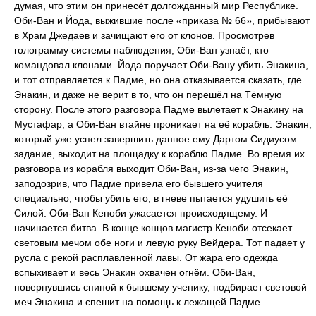
думая, что этим он принесёт долгожданный мир Республике.
Оби-Ван и Йода, выжившие после «приказа № 66», прибывают
в Храм Джедаев и зачищают его от клонов. Просмотрев
голограмму системы наблюдения, Оби-Ван узнаёт, кто
командовал клонами. Йода поручает Оби-Вану убить Энакина,
и тот отправляется к Падме, но она отказывается сказать, где
Энакин, и даже не верит в то, что он перешёл на Тёмную
сторону. После этого разговора Падме вылетает к Энакину на
Мустафар, а Оби-Ван втайне проникает на её корабль. Энакин,
который уже успел завершить данное ему Дартом Сидиусом
задание, выходит на площадку к кораблю Падме. Во время их
разговора из корабля выходит Оби-Ван, из-за чего Энакин,
заподозрив, что Падме привела его бывшего учителя
специально, чтобы убить его, в гневе пытается удушить её
Силой. Оби-Ван Кеноби ужасается происходящему. И
начинается битва. В конце концов магистр Кеноби отсекает
световым мечом обе ноги и левую руку Вейдера. Тот падает у
русла с рекой расплавленной лавы. От жара его одежда
вспыхивает и весь Энакин охвачен огнём. Оби-Ван,
повернувшись спиной к бывшему ученику, подбирает световой
меч Энакина и спешит на помощь к лежащей Падме.