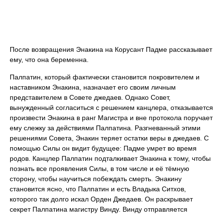
После возвращения Энакина на Корусант Падме рассказывает
ему, что она беременна.
Палпатин, который фактически становится покровителем и
наставником Энакина, назначает его своим личным
представителем в Совете джедаев. Однако Совет,
вынужденный согласиться с решением канцлера, отказывается
произвести Энакина в ранг Магистра и вне протокола поручает
ему слежку за действиями Палпатина. Разгневанный этими
решениями Совета, Энакин теряет остатки веры в джедаев. С
помощью Силы он видит будущее: Падме умрет во время
родов. Канцлер Палпатин подталкивает Энакина к тому, чтобы
познать все проявления Силы, в том числе и её тёмную
сторону, чтобы научиться побеждать смерть. Энакину
становится ясно, что Палпатин и есть Владыка Ситхов,
которого так долго искал Орден Джедаев. Он раскрывает
секрет Палпатина магистру Винду. Винду отправляется