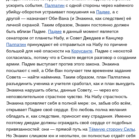
ускорить события,
Палпатин
с одной стороны через наёмного
убийцу-оборотня устраивает покушения на
Падме
, а с
другой — назначает Оби-Вана (и Энакина, как следствие) её
личной охраной. Таким образом, Энакин постоянно должен
быть вблизи Падме.
Падме
в данный момент является
сенатором от планеты Набу, и Совет Джедаев и Канцлер
Палпатин
принуждают её отправиться на Набу по причине
большой для неё опасности на
Корусанте
. Падме с неохотой
согласилась, потому что в Сенате ведется разговор о создании
армии. Падме выступает против этого закона. Энакина
посылают с ней, а Оби-Ван получает тем временем задание
Совета — найти наёмника. Таким образом, план Палпатина
разъединить ученика и учителя сработал, как и план вынудить
Энакина нарушить обеты, данные Совету, — через его
непозволительное страстное чувство. На Набу страстность
Энакина проявляет себя в полной мере: он, забыв обо всём,
открывает Падме своё сердце. Его любовь полна желания
обладать и, как следствие, приносит ему страдания. Именно
поэтому джедаи должны ограждать своё сердце от подобных
привязанностей: они — прямой путь на
Тёмную сторону Силы
.
Но Энакин слишком юн и неопытен, он полностью отдаёт себя