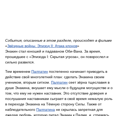
События, описанные в этом разделе, происходят в фильме
«
Звёздные войны. Эпизод II: Атака клонов
»
Энакин стал юношей и падаваном Оби-Вана. За время,
прошедшее с «Эпизода I: Скрытая угроза», он повзрослел и
сильно развился.
Тем временем
Палпатин
постепенно начинает приводить в
действие свой многолетний план: сделать Энакина своим
учеником, вторым ситхом.
Палпатин
сеет зёрна тщеславия в
душе Энакина, внушает ему мысли о будущем могуществе и о
том, что ему не нужен наставник. Это отсутствие доверия и
послушания наставникам сыграет в своё время немалую роль
в переходе Энакина на Тёмную сторону Силы. Также от
наблюдательного
Палпатина
не скрылась запретная для
джедая любовь, которую питал Энакин к Падме, и, стремясь