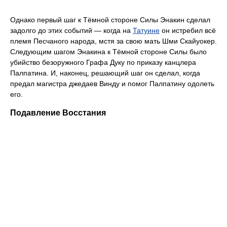
Однако первый шаг к Тёмной стороне Силы Энакин сделал
задолго до этих событий — когда на
Татуине
он истребил всё
племя Песчаного народа, мстя за свою мать Шми Скайуокер.
Следующим шагом Энакина к Тёмной стороне Силы было
убийство безоружного Графа Дуку по приказу канцлера
Палпатина. И, наконец, решающий шаг он сделал, когда
предал магистра джедаев Винду и помог Палпатину одолеть
его.
Подавление Восстания