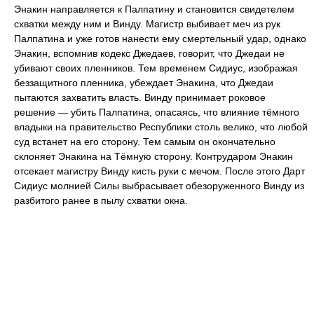
Энакин направляется к Палпатину и становится свидетелем
схватки между ним и Винду. Магистр выбивает меч из рук
Палпатина и уже готов нанести ему смертельный удар, однако
Энакин, вспомнив кодекс Джедаев, говорит, что Джедаи не
убивают своих пленников. Тем временем Сидиус, изображая
беззащитного пленника, убеждает Энакина, что Джедаи
пытаются захватить власть. Винду принимает роковое
решение — убить Палпатина, опасаясь, что влияние тёмного
владыки на правительство Республики столь велико, что любой
суд встанет на его сторону. Тем самым он окончательно
склоняет Энакина на Тёмную сторону. Контрударом Энакин
отсекает магистру Винду кисть руки с мечом. После этого Дарт
Сидиус молнией Силы выбрасывает обезоруженного Винду из
разбитого ранее в пылу схватки окна.