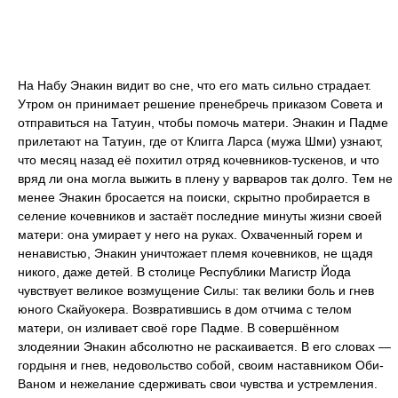
На Набу Энакин видит во сне, что его мать сильно страдает.
Утром он принимает решение пренебречь приказом Совета и
отправиться на Татуин, чтобы помочь матери. Энакин и Падме
прилетают на Татуин, где от Клигга Ларса (мужа Шми) узнают,
что месяц назад её похитил отряд кочевников-тускенов, и что
вряд ли она могла выжить в плену у варваров так долго. Тем не
менее Энакин бросается на поиски, скрытно пробирается в
селение кочевников и застаёт последние минуты жизни своей
матери: она умирает у него на руках. Охваченный горем и
ненавистью, Энакин уничтожает племя кочевников, не щадя
никого, даже детей. В столице Республики Магистр Йода
чувствует великое возмущение Силы: так велики боль и гнев
юного Скайуокера. Возвратившись в дом отчима с телом
матери, он изливает своё горе Падме. В совершённом
злодеянии Энакин абсолютно не раскаивается. В его словах —
гордыня и гнев, недовольство собой, своим наставником Оби-
Ваном и нежелание сдерживать свои чувства и устремления.