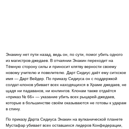
Энакину нет пути назад, ведь он, по сути, помог убить одного
из магистров-джедаев. В отчаянии Энакин переходит на
Тёмную сторону силы и приносит клятву верности своему
новому учителю и повелителю. Дарт Сидиус даёт ему ситхское
имя — Дарт Вейдер. По приказу Сидиуса он с поддержкой
солдат-клонов убивает всех находящихся в Храме джедаев, не
щадя ни падаванов, ни юнлингов. Клонам также отдаётся
«приказ № 66» — указание убить всех рыцарей-джедаев,
которые в большинстве своём оказываются не готовы к ударам
в спину.
По приказу Дарта Сидиуса Энакин на вулканической планете
Мустафар убивает всех оставшихся лидеров Конфедерации,