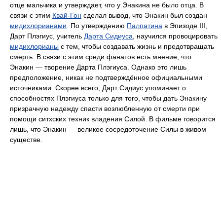
отце мальчика и утверждает, что у Энакина не было отца. В
связи с этим
Квай-Гон
сделал вывод, что Энакин был создан
мидихлорианами
. По утверждению
Палпатина
в Эпизоде III,
Дарт Плэгиус, учитель
Дарта Сидиуса
, научился провоцировать
мидихлорианы
с тем, чтобы создавать жизнь и предотвращать
смерть. В связи с этим среди фанатов есть мнение, что
Энакин — творение Дарта Плэгиуса. Однако это лишь
предположение, никак не подтверждённое официальными
источниками. Скорее всего, Дарт Сидиус упоминает о
способностях Плэгиуса только для того, чтобы дать Энакину
призрачную надежду спасти возлюбленную от смерти при
помощи ситхских техник владения Силой. В фильме говорится
лишь, что Энакин — великое сосредоточение Силы в живом
существе.