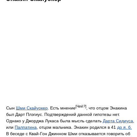
[
Чеё?
]
Сын
Шми Скайуокер
. Есть мнение
, что отцом Энакина
был Дарт Плэгиус. Подтверждений данной гипотезы нет.
Однако у Джорджа Лукаса была мысль сделать
Дарта Сидиуса
,
или
Палпатина
, отцом мальчика. Энакин родился в 41
до я. б.
В беседе с Квай-Гон Джинном Шми отказывается говорить об