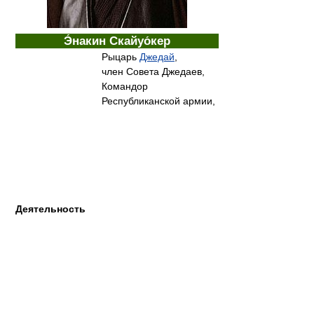
Э́накин Скайуо́кер
Рыцарь
Джедай
,
член Совета Джедаев,
Командор
Республиканской армии,
Деятельность