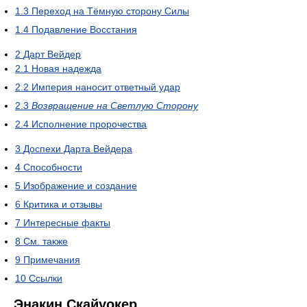
1.3
Переход на Тёмную сторону Силы
1.4
Подавление Восстания
2
Дарт Вейдер
2.1
Новая надежда
2.2
Империя наносит ответный удар
2.3
Возвращение на Светлую Сторону
2.4
Исполнение пророчества
3
Доспехи Дарта Вейдера
4
Способности
5
Изображение и создание
6
Критика и отзывы
7
Интересные факты
8
См. также
9
Примечания
10
Ссылки
Энакин Скайуокер