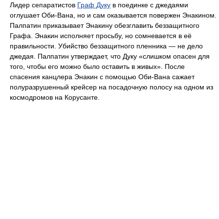
Лидер сепаратистов
Граф Дуку
в поединке с джедаями
оглушает Оби-Вана, но и сам оказывается повержен Энакином.
Палпатин приказывает Энакину обезглавить беззащитного
Графа. Энакин исполняет просьбу, но сомневается в её
правильности. Убийство беззащитного пленника — не дело
джедая. Палпатин утверждает, что Дуку «слишком опасен для
того, чтобы его можно было оставить в живых». После
спасения канцлера Энакин с помощью Оби-Вана сажает
полуразрушенный крейсер на посадочную полосу на одном из
космодромов на Корусанте.