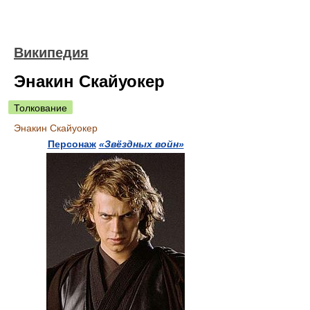
Википедия
Энакин Скайуокер
Толкование
Энакин Скайуокер
Персонаж
«Звёздных войн»