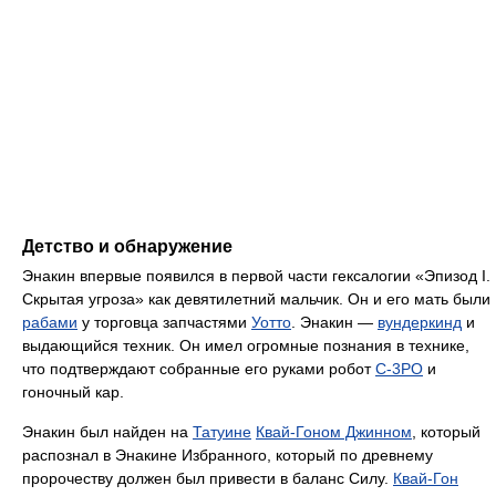
Детство и обнаружение
Энакин впервые появился в первой части гексалогии «Эпизод I.
Скрытая угроза» как девятилетний мальчик. Он и его мать были
рабами
у торговца запчастями
Уотто
. Энакин —
вундеркинд
и
выдающийся техник. Он имел огромные познания в технике,
что подтверждают собранные его руками робот
C-3PO
и
гоночный кар.
Энакин был найден на
Татуине
Квай-Гоном Джинном
, который
распознал в Энакине Избранного, который по древнему
пророчеству должен был привести в баланс Силу.
Квай-Гон