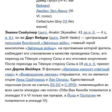
Дэвид Проуз (IV-VI, как
Вейдер
)
Джеймс Эрл Джонс
(III-
VI, голос)
Себастьян Шоу (
VI
без
маски)
Э́накин Скайуо́кер
(
англ.
Anakin Skywalker
, 41
до я. б.
— 4
п.
я. б.
), он же
Дарт Вейдер
(
англ.
Darth Vader
) — центральный
персонаж
Вселе́нной «Звёздных во́йн»
, главный герой
киноэпопеи «
Звёздные войны
», на протяжении которой зритель
наблюдает его становление в качестве проводника Силы, его
переход на Тёмную сторону Силы и его итоговое искупление.
После перехода на Тёмную сторону Силы в 19
до я. б.
принял
имя
Дарта Вейдера
. В фильмах
«Империя наносит ответный
удар»
и
«Возвращение джедая»
открывается, что он является
отцом
Люка Скайуокера
и
Леи Органы
. Единственный
персонаж (если не считать
R2-D2
и
C-3PO
), появляющийся во
всех шести эпизодах «во плоти» (Оби-Ван Кеноби появляется в
эпизодах V и VI только как призрак, а
Йода
и
Палпатин
не
появляются в эпизоде IV).