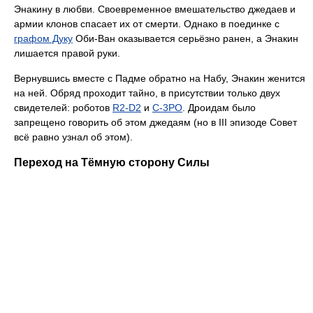
Энакину в любви. Своевременное вмешательство джедаев и
армии клонов спасает их от смерти. Однако в поединке с
графом Дуку
Оби-Ван оказывается серьёзно ранен, а Энакин
лишается правой руки.
Вернувшись вместе с Падме обратно на Набу, Энакин женится
на ней. Обряд проходит тайно, в присутствии только двух
свидетелей: роботов
R2-D2
и
C-3PO
. Дроидам было
запрещено говорить об этом джедаям (но в III эпизоде Совет
всё равно узнал об этом).
Переход на Тёмную сторону Силы