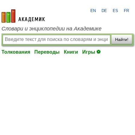
EN
DE
ES
FR
academic.ru
Словари и энциклопедии на Академике
Найти!
Толкования
Переводы
Книги
Игры ⚽