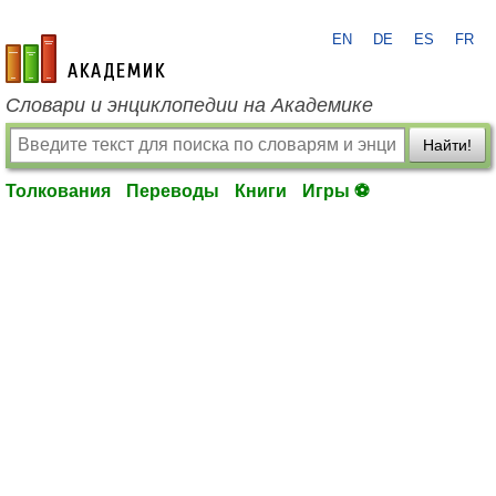
EN
DE
ES
FR
academic.ru
Словари и энциклопедии на Академике
Найти!
Толкования
Переводы
Книги
Игры ⚽