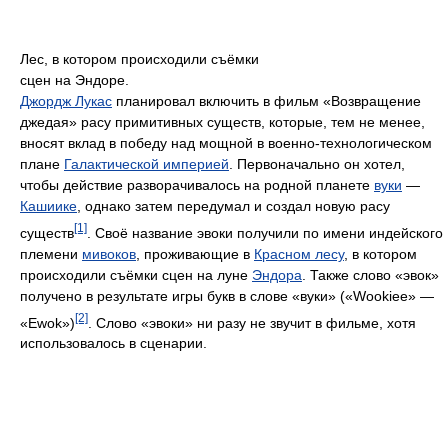
Лес, в котором происходили съёмки
сцен на Эндоре.
Джордж Лукас
планировал включить в фильм «Возвращение
джедая» расу примитивных существ, которые, тем не менее,
вносят вклад в победу над мощной в военно-технологическом
плане
Галактической империей
. Первоначально он хотел,
чтобы действие разворачивалось на родной планете
вуки
—
Кашиике
, однако затем передумал и создал новую расу
[1]
существ
. Своё название эвоки получили по имени индейского
племени
мивоков
, проживающие в
Красном лесу
, в котором
происходили съёмки сцен на луне
Эндора
. Также слово «эвок»
получено в результате игры букв в слове «вуки» («Wookiee» —
[2]
«Ewok»)
. Слово «эвоки» ни разу не звучит в фильме, хотя
использовалось в сценарии.