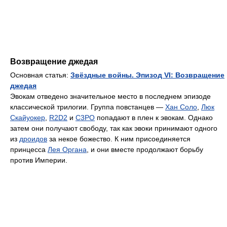
Возвращение джедая
Основная статья:
Звёздные войны. Эпизод VI: Возвращение
джедая
Эвокам отведено значительное место в последнем эпизоде
классической трилогии. Группа повстанцев —
Хан Соло
,
Люк
Скайуокер
,
R2D2
и
C3PO
попадают в плен к эвокам. Однако
затем они получают свободу, так как эвоки принимают одного
из
дроидов
за некое божество. К ним присоединяется
принцесса
Лея Органа
, и они вместе продолжают борьбу
против Империи.