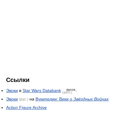
Ссылки
русск.
Эвоки
в
Star Wars Databank
.
(англ.)
Эвоки
на
Вукипедии: Вики о
Звёздных Войнах
(рус.)
Action Figure Archive