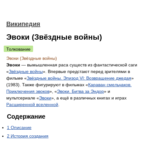
Википедия
Эвоки (Звёздные войны)
Толкование
Эвоки (Звёздные войны)
Эвоки
— вымышленная раса существ из фантастической саги
«
Звёздные войны
». Впервые предстают перед зрителями в
фильме «
Звёздные войны. Эпизод VI: Возвращение джедая
»
(1983). Также фигурируют в фильмах «
Караван смельчаков.
Приключения эвоков
», «
Эвоки. Битва за Эндор
» и
мультсериале «
Эвоки
», а ещё в различных книгах и играх
Расширенной вселенной
.
Содержание
1
Описание
2
История создания