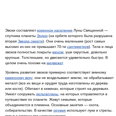
Эвоки составляют
коренное население
Луны Священной —
спутника планеты
Эндор
(на орбите которого была разрушена
вторая
Звезда смерти
). Они очень маленькие (рост самых
высоких из них не превышает 70-ти
сантиметров
). Тела и лица
эвоков полностью покрыты
мехом
; уши округлые, довольно
крупные. Толстенькие, но двигаются удивительно быстро. В
целом очень похожи на
медвежат
.
Уровень развития эвоков примерно соответствует земному
каменному веку
; они не возделывают землю, не обрабатывают
металл (все их вещи и орудия труда изготовлены из дерева
или кости). Обитают в хижинах, которые строят на деревьях.
Умеют сооружать
дельтапланы
, на которых отправляются в
путешествия по планете. Живут семьями, которые
объединяются в племена. Основные занятия — охота,
собирательство. В качестве
оружия
используют луки и стрелы,
копья с каменными наконечниками.