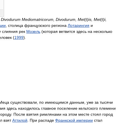
Divodurum
Mediomatricorum
,
Divodurum
,
Met
(
t
)
is
,
Met
(
t
)
i
,
ции
,
столица
французского
региона
Лотарингия
и
у
слияния
рек
Мозель
(
которая
ветвится
здесь
на
несколько
еловек
(
1999
).
Меца
существовали
,
по
имеющимся
данным
,
уже
за
тысячи
вия
здесь
находилось
главное
поселение
кельтского
племени
городу
.
После
взятия
римлянами
на
этом
месте
стоял
город
л
взят
Аттилой
.
При
распаде
Франкской
империи
стал