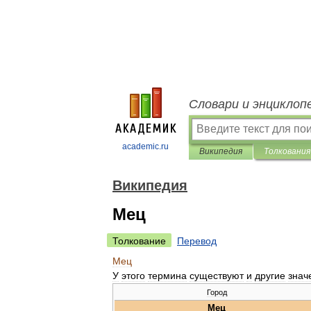
Словари и энциклоп
academic.ru
Википедия
Толкования
Википедия
Мец
Толкование
Перевод
Мец
У
этого
термина
существуют
и
другие
знач
Город
Мец