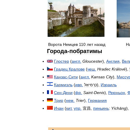
Ворота
Hемцев
110
лет
назад
Н
Города
-
побратимы
Глостер
(
англ
.
Gloucester
),
Англия
,
Вел
Градец
Кралове
(
чеш
.
Hradec
Králové
),
Канзас
-
Сити
(
англ
.
Kansas
City
),
Миссу
Кармиэль
(
ивр
.
כַּרְמִיאֵל
),
Израиль
Сен
-
Дени
(
фр
.
Saint
-
Denis
),
Реюньон
,
Ф
Трир
(
нем
.
Trier
),
Германия
Ичан
(
кит
.
упр
.
宜昌
,
пиньинь
:
Yíchāng
),