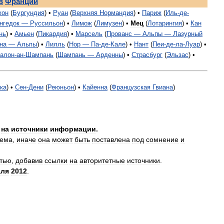
в
Франции
жон
(
Бургундия
) •
Руан
(
Верхняя
Нормандия
) •
Париж
(
Иль
-
де
-
нгедок
—
Руссильон
) •
Лимож
(
Лимузен
) •
Мец
(
Лотарингия
) •
Кан
нь
) •
Амьен
(
Пикардия
) •
Марсель
(
Прованс
—
Альпы
—
Лазурный
на
—
Альпы
) •
Лилль
(
Нор
—
Па
-
де
-
Кале
) •
Нант
(
Пеи
-
де
-
ла
-
Луар
) •
алон
-
ан
-
Шампань
(
Шампань
—
Арденны
) •
Страсбург
(
Эльзас
) •
ка
) •
Сен
-
Дени
(
Реюньон
) •
Кайенна
(
Французская
Гвиана
)
на
источники
информации
.
яема
,
иначе
она
может
быть
поставлена
под
сомнение
и
атью
,
добавив
ссылки
на
авторитетные
источники
.
ля
2012
.