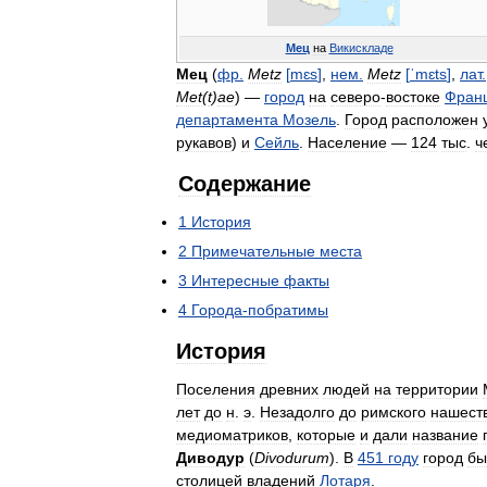
Мец
на
Викискладе
Мец
(
фр
.
Metz
[
mɛs
]
,
нем
.
Metz
[
ˈmɛts
]
,
лат
.
Met
(
t
)
ae
) —
город
на
северо
-
востоке
Фран
департамента
Мозель
.
Город
расположен
рукавов
)
и
Сейль
.
Население
—
124
тыс
.
ч
Содержание
1
История
2
Примечательные
места
3
Интересные
факты
4
Города
-
побратимы
История
Поселения
древних
людей
на
территории
лет
до
н
.
э
.
Незадолго
до
римского
нашест
медиоматриков
,
которые
и
дали
название
Диводур
(
Divodurum
).
В
451
году
город
бы
столицей
владений
Лотаря
.