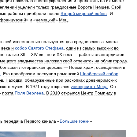
рация
пожелала
снести
укрепления
и
проложить
на
их
месте
реплений
уцелели
только
грандиозные
Ворота
Немцев
.
Свой
ные
районы
приобрели
после
Второй
мировой
войны
.
И
французский
»
и
«
немецкий
»
Мец
.
льшей
известностью
пользуются
два
средневековых
моста
века
и
собор
Святого
Стефана
,
один
из
самых
высоких
во
не
только
XIII
—
XIV
вв
.,
но
и
XX
века
—
работы
авангардистов
мецкого
владычества
наложил
свой
отпечаток
на
облик
города
.
большая
лютеранская
церковь
—
Новый
храм
,
освящённый
в
I
.
Его
прообразом
послужил
романский
Шпайерский
собор
—
ов
.
Находки
,
обнаруженные
при
раскопках
древнеримских
ского
музея
.
В
1971
году
открылся
университет
Меца
.
Он
—
поэта
Поля
Верлена
.
В
2010
открылся
Центр
Помпиду
в
сь
передача
Первого
канала
«
Большие
гонки
»