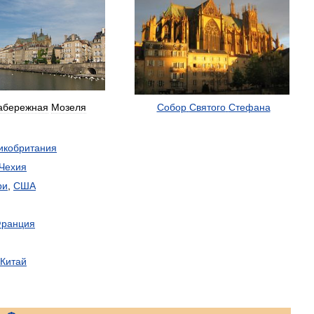
абережная
Мозеля
Собор
Святого
Стефана
икобритания
Чехия
ри
,
США
ранция
Китай