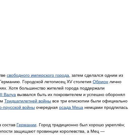
тве
свободного
имперского
города
,
затем
сделался
одним
из
Германию
.
Городской
летописец
XV
столетия
Обрион
лично
иях
.
Хотя
большинство
жителей
города
поддержали
II
Валуа
вызвался
быть
их
покровителем
и
успешно
оборонял
ам
Тридцатилетней
войны
все
три
епископии
были
официально
о
-
прусской
войны
очередная
осада
Меца
немцами
продлилась
в
состав
Германии
.
Город
традиционно
был
хорошо
укреплён
;
епости
защищают
провинции
королевства
,
а
Мец
—