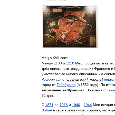
Мец
в
XVII
веке
Между
1180
и
1210
Мец
процветал
в
качес
трёх
епископств
,
разделявших
Францию
и
участвовал
во
многих
описанных
им
событ
Реформацию
,
французский
король
Генрих
город
от
Габсбургов
(
в
1552
году
).
По
итог
закреплены
за
Францией
.
Во
время
франк
52
дня
.
С
1871
по
1918
и
1940
—
1944
Мец
входил
Вобан
в
своё
время
писал
королю
,
что
«
кр