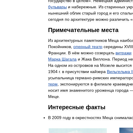
государство
в
целом
».
Немецкая
админист
бульвары
и
набережные
.
Из
старинных
ук
нынешний
облик
старый
город
и
его
спаль
сегодня
по
архитектуре
можно
различить
«
Примечательные
места
Из
архитектурных
памятников
Меца
наибо
Покойников
,
оперный
театр
середины
XVIII
Франции
.
В
нём
можно
созерцать
витражи
Марка
Шагала
и
Жака
Виллона
.
Период
не
На
одном
из
островков
на
Мозеле
высится
1904
г
.
в
присутствии
кайзера
Вильгельма
I
усыпальница
германо
-
римских
император
терм
,
экспонируются
в
филиале
краеведче
носит
имя
знаменитого
уроженца
города
Меце
.
Интересные
факты
В
2009
году
в
окрестностях
Меца
снимала