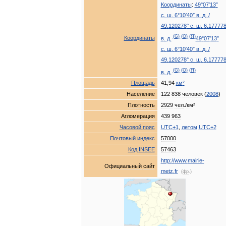
Координаты
:
49
°
07
′
13
″
с
.
ш
.
6
°
10
′
40
″
в
.
д
.
/
49
.
120278
°
с
.
ш
.
6
.
17777
(
G
)
(
O
)
(
Я
)
Координаты
в
.
д
.
49
°
07
′
13
″
с
.
ш
.
6
°
10
′
40
″
в
.
д
.
/
49
.
120278
°
с
.
ш
.
6
.
17777
(
G
)
(
O
)
(
Я
)
в
.
д
.
Площадь
41
,
94
км
²
Население
122
838
человек
(
2008
)
Плотность
2929
чел
./
км
²
Агломерация
439
963
Часовой
пояс
UTC
+
1
,
летом
UTC
+
2
Почтовый
индекс
57000
Код
INSEE
57463
http:
//
www
.
mairie
-
Официальный
сайт
metz
.
fr
(
фр
.)