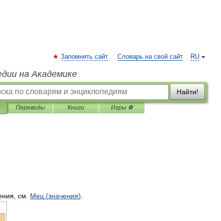
Запомнить сайт
Словарь на свой сайт
RU
едии на Академике
Найти!
Переводы
Книги
Игры ⚽
ения
,
см
.
Мец
(
значения
)
.