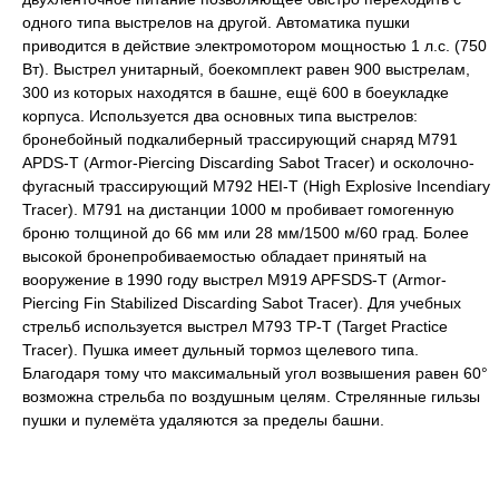
одного типа выстрелов на другой. Автоматика пушки
приводится в действие электромотором мощностью 1 л.с. (750
Вт). Выстрел унитарный, боекомплект равен 900 выстрелам,
300 из которых находятся в башне, ещё 600 в боеукладке
корпуса. Используется два основных типа выстрелов:
бронебойный подкалиберный трассирующий снаряд M791
APDS-T (Armor-Piercing Discarding Sabot Tracer) и осколочно-
фугасный трассирующий M792 HEI-T (High Explosive Incendiary
Tracer). M791 на дистанции 1000 м пробивает гомогенную
броню толщиной до 66 мм или 28 мм/1500 м/60 град. Более
высокой бронепробиваемостью обладает принятый на
вооружение в 1990 году выстрел M919 APFSDS-T (Armor-
Piercing Fin Stabilized Discarding Sabot Tracer). Для учебных
стрельб используется выстрел M793 TP-T (Target Practice
Tracer). Пушка имеет дульный тормоз щелевого типа.
Благодаря тому что максимальный угол возвышения равен 60°
возможна стрельба по воздушным целям. Стрелянные гильзы
пушки и пулемёта удаляются за пределы башни.