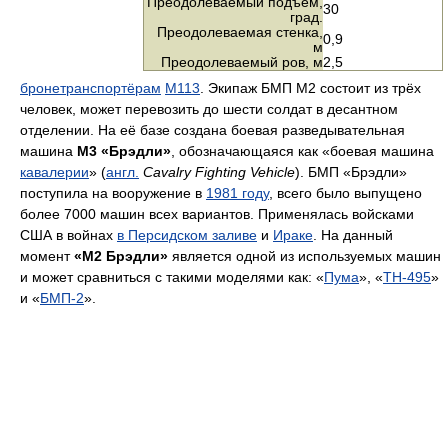
Преодолеваемый подъём,
30
град.
Преодолеваемая стенка,
0,9
м
Преодолеваемый ров, м
2,5
бронетранспортёрам
M113
. Экипаж БМП М2 состоит из трёх
человек, может перевозить до шести солдат в десантном
отделении. На её базе создана боевая разведывательная
машина
M3 «Брэдли»
, обозначающаяся как «боевая машина
кавалерии
» (
англ.
Cavalry Fighting Vehicle
). БМП «Брэдли»
поступила на вооружение в
1981 году
, всего было выпущено
более 7000 машин всех вариантов. Применялась войсками
США в войнах
в Персидском заливе
и
Ираке
. На данный
момент
«M2 Брэдли»
является одной из используемых машин
и может сравниться с такими моделями как: «
Пума
», «
TH-495
»
и «
БМП-2
».