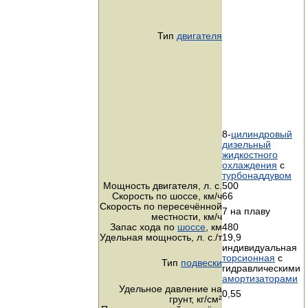
Тип
двигателя
8-
цилиндровый
дизельный
жидкостного
охлаждения
с
турбонаддувом
Мощность двигателя,
л. с.
500
Скорость по шоссе,
км/ч
66
Скорость по пересечённой
7 на плаву
местности,
км/ч
Запас хода по
шоссе
, км
480
Удельная мощность,
л. с./т
19,9
индивидуальная
торсионная
с
Тип
подвески
гидравлическими
амортизаторами
Удельное давление на
0,55
грунт,
кг/см²