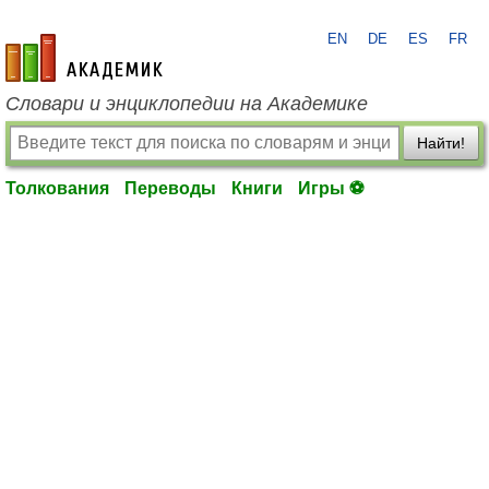
EN
DE
ES
FR
academic.ru
Словари и энциклопедии на Академике
Найти!
Толкования
Переводы
Книги
Игры ⚽