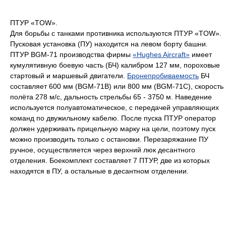
ПТУР «TOW».
Для борьбы с танками противника используются ПТУР «TOW».
Пусковая установка (ПУ) находится на левом борту башни.
ПТУР BGM-71 производства фирмы
«Hughes Aircraft»
имеет
кумулятивную боевую часть (БЧ) калибром 127 мм, пороховые
стартовый и маршевый двигатели.
Бронепробиваемость
БЧ
составляет 600 мм (BGM-71B) или 800 мм (BGM-71С), скорость
полёта 278 м/с, дальность стрельбы 65 - 3750 м. Наведение
используется полуавтоматическое, с передачей управляющих
команд по двужильному кабелю. После пуска ПТУР оператор
должен удерживать прицельную марку на цели, поэтому пуск
можно производить только с остановки. Перезаряжание ПУ
ручное, осуществляется через верхний люк десантного
отделения. Боекомплект составляет 7 ПТУР, две из которых
находятся в ПУ, а остальные в десантном отделении.