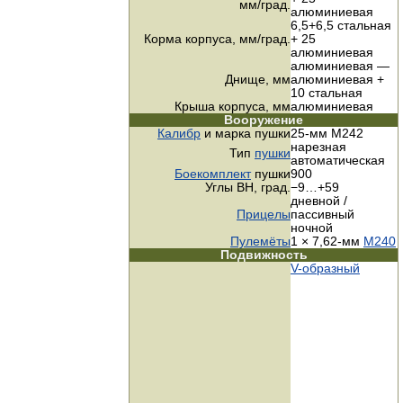
мм/град.
алюминиевая
6,5+6,5 стальная
Корма корпуса,
мм/град.
+ 25
алюминиевая
алюминиевая —
Днище, мм
алюминиевая +
10 стальная
Крыша корпуса, мм
алюминиевая
Вооружение
Калибр
и марка пушки
25-мм M242
нарезная
Тип
пушки
автоматическая
Боекомплект
пушки
900
Углы ВН, град.
−9…+59
дневной /
Прицелы
пассивный
ночной
Пулемёты
1 × 7,62-мм
M240
Подвижность
V-образный