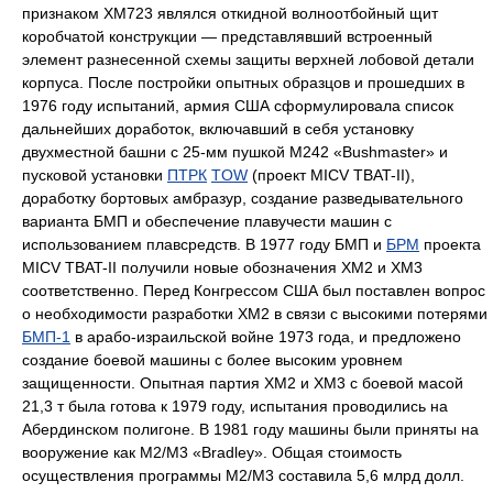
признаком ХМ723 являлся откидной волноотбойный щит
коробчатой конструкции — представлявший встроенный
элемент разнесенной схемы защиты верхней лобовой детали
корпуса. После постройки опытных образцов и прошедших в
1976 году испытаний, армия США сформулировала список
дальнейших доработок, включавший в себя установку
двухместной башни с 25-мм пушкой М242 «Bushmaster» и
пусковой установки
ПТРК
TOW
(проект MICV TBAT-II),
доработку бортовых амбразур, создание разведывательного
варианта БМП и обеспечение плавучести машин с
использованием плавсредств. В 1977 году БМП и
БРМ
проекта
MICV TBAT-II получили новые обозначения ХМ2 и ХМ3
соответственно. Перед Конгрессом США был поставлен вопрос
о необходимости разработки XM2 в связи с высокими потерями
БМП-1
в арабо-израильской войне 1973 года, и предложено
создание боевой машины с более высоким уровнем
защищенности. Опытная партия ХМ2 и ХМ3 с боевой масой
21,3 т была готова к 1979 году, испытания проводились на
Абердинском полигоне. В 1981 году машины были приняты на
вооружение как М2/М3 «Bradley». Общая стоимость
осуществления программы М2/М3 составила 5,6 млрд долл.