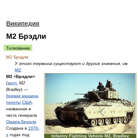
Википедия
M2 Брэдли
Толкование
M2 Брэдли
У этого термина существуют и другие значения, см.
M2
.
M2 «Брэдли»
(
англ.
M2
Bradley
) —
боевая машина
пехоты
США
,
названная в
честь генерала
Омара Брэдли
.
Создана в
1970-
х
годах под
Infantry Fighting Vehicle M2, Bradley