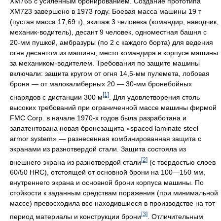
XM765 с усиленным бронированием. Создание прототипа
XM723 завершено в 1973 году. Боевая масса машины 19 т
(пустая масса 17,69 т), экипаж 3 человека (командир, наводчик,
механик-водитель), десант 9 человек, одноместная башня с
20-мм пушкой, амбразуры (по 2 с каждого борта) для ведения
огня десантом из машины, место командира в корпусе машины
за механиком-водителем. Требования по защите машины
включали: защита кругом от огня 14,5-мм пулемета, лобовая
броня — от малокалиберных 20 — 30-мм бронебойных
[1]
снарядов с дистанции 300 м
. Для удовлетворения столь
высоких требований при ограниченной массе машины фирмой
FMC Corp. в начале 1970-х годов была разработана и
запатентована новая бронезащита «spaced laminate steel
armor system» — разнесенная комбинированная защита с
экранами из разнотвердой стали. Защита состояла из
[2]
внешнего экрана из разнотвердой стали
(с твердостью слоев
60/50 HRC), отстоящей от основной брони на 100—150 мм,
внутреннего экрана и основной брони корпуса машины. По
стойкости к заданным средствам поражения (при минимальной
массе) превосходила все находившиеся в производстве на тот
[3]
период материалы и конструкции брони
. Отличительным