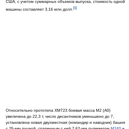
США, с учетом суммарных объемов выпуска, стоимость одной
[4]
машины составляет 3,16 млн долл.
Относительно прототипа XM723 боевая масса М2 (А0)
увеличена до 22,3 т, число десантников уменьшено до 7,
установлена новая двухместная (командир и наводчик) башня
с 25-мм пушкой, спаренным с ней 7,62-мм пулеметом
M240
и