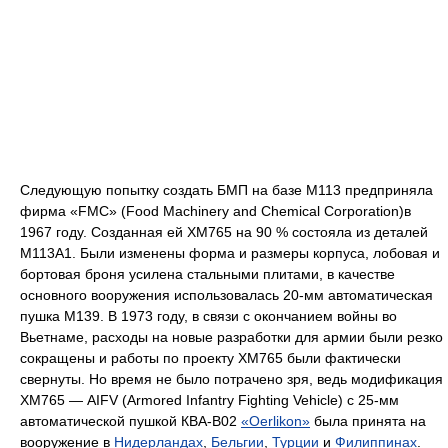
Следующую попытку создать БМП на базе M113 предприняла
фирма «FMC» (Food Machinery and Chemical Corporation)в
1967 году. Созданная ей ХМ765 на 90 % состояла из деталей
М113А1. Были изменены форма и размеры корпуса, лобовая и
бортовая броня усилена стальными плитами, в качестве
основного вооружения использовалась 20-мм автоматическая
пушка М139. В 1973 году, в связи с окончанием войны во
Вьетнаме, расходы на новые разработки для армии были резко
сокращены и работы по проекту ХМ765 были фактически
свернуты. Но время не было потрачено зря, ведь модификация
ХМ765 — AIFV (Armored Infantry Fighting Vehicle) с 25-мм
автоматической пушкой КВА-В02
«Oerlikon»
была принята на
вооружение в
Нидерландах
,
Бельгии
,
Турции
и
Филиппинах
.