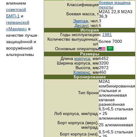
боевая машина
влиянием
Классификация
пехоты
советской
M2A1 22,8 М2А3
Боевая масса, т
БМП-1
и
36,9
Экипаж
, чел.
3
германской
Десант
, чел.
6
«Мардер»
в
История
Годы эксплуатации
с
1981
качестве лучше
Количество выпущенных,
более 7000
защищённой и
шт.
вооружённой
Основные операторы
Размеры
альтернативы
Длина
корпуса
, мм
6452
Ширина корпуса, мм
3200
Высота, мм
2972
Клиренс
, мм
460
Бронирование
M2A1
комбинированная
стальная и
Тип брони
алюминиевая
катаная
разнесённая
6,5+6,5 стальная
Лоб корпуса,
мм/град.
+ 25
алюминиевая
Борт корпуса (верх),
25 алюминиевая
мм/град.
6,5+6,5 стальная
Борт корпуса (низ),
+ 25