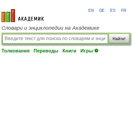
EN
DE
ES
FR
academic.ru
Словари и энциклопедии на Академике
Найти!
Толкования
Переводы
Книги
Игры ⚽