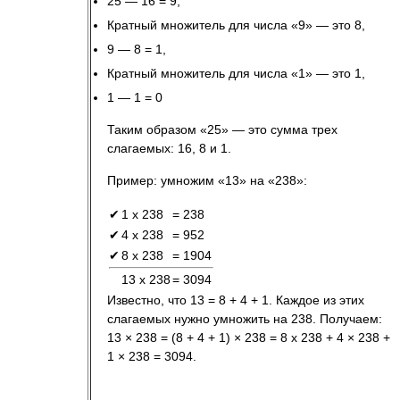
25 — 16 = 9,
Кратный множитель для числа «9» — это 8,
9 — 8 = 1,
Кратный множитель для числа «1» — это 1,
1 — 1 = 0
Таким образом «25» — это сумма трех
слагаемых: 16, 8 и 1.
Пример: умножим «13» на «238»:
✔
1 х 238
= 238
✔
4 х 238
= 952
✔
8 х 238
= 1904
13 х 238
= 3094
Известно, что 13 = 8 + 4 + 1. Каждое из этих
слагаемых нужно умножить на 238. Получаем:
13 × 238 = (8 + 4 + 1) × 238 = 8 x 238 + 4 × 238 +
1 × 238 = 3094.