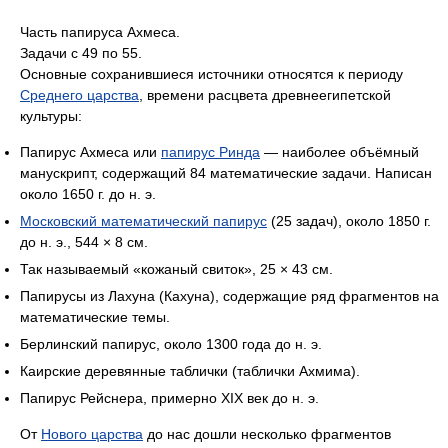
Часть папируса Ахмеса.
Задачи с 49 по 55.
Основные сохранившиеся источники относятся к периоду
Среднего царства
, времени расцвета древнеегипетской
культуры:
Папирус Ахмеса или
папирус Ринда
— наиболее объёмный
манускрипт, содержащий 84 математические задачи. Написан
около 1650 г. до н. э.
Московский математический папирус
(25 задач), около 1850 г.
до н. э., 544 × 8 см.
Так называемый «кожаный свиток», 25 × 43 см.
Папирусы из Лахуна (Кахуна), содержащие ряд фрагментов на
математические темы.
Берлинский папирус, около 1300 года до н. э.
Каирские деревянные таблички (таблички Ахмима).
Папирус Рейснера, примерно XIX век до н. э.
От
Нового царства
до нас дошли несколько фрагментов