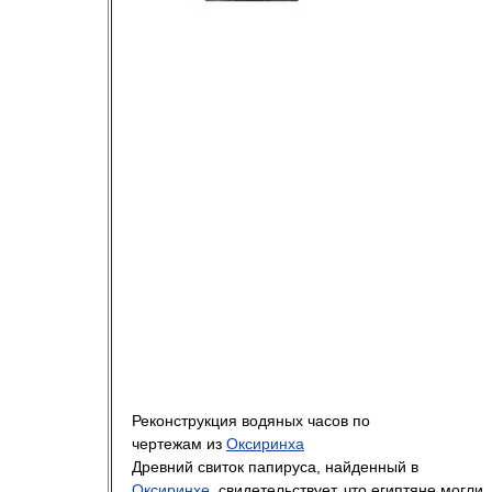
Реконструкция водяных часов по
чертежам из
Оксиринха
Древний свиток папируса, найденный в
Оксиринхе
, свидетельствует, что египтяне могли