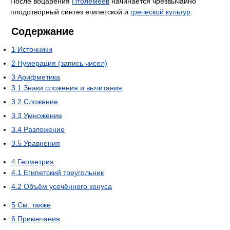
После воцарения
Птолемеев
начинается чрезвычайно
плодотворный синтез египетской и
греческой культур
.
Содержание
1
Источники
2
Нумерация (запись чисел)
3
Арифметика
3.1
Знаки сложения и вычитания
3.2
Сложение
3.3
Умножение
3.4
Разложение
3.5
Уравнения
4
Геометрия
4.1
Египетский треугольник
4.2
Объём усечённого конуса
5
См. также
6
Примечания