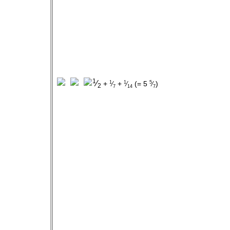
1
⁄
+
+
(= 5
)
1
1
5
⁄
⁄
⁄
2
7
14
7