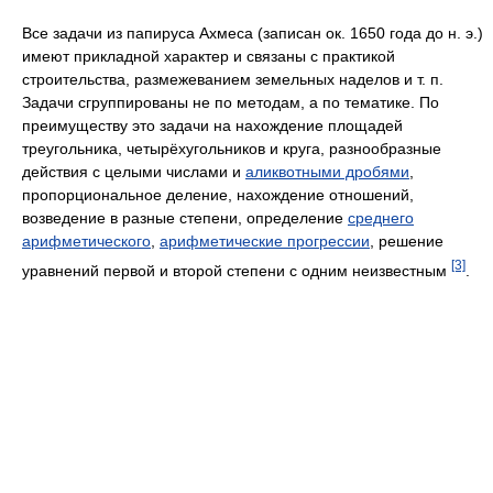
Все задачи из папируса Ахмеса (записан ок. 1650 года до н. э.)
имеют прикладной характер и связаны с практикой
строительства, размежеванием земельных наделов и т. п.
Задачи сгруппированы не по методам, а по тематике. По
преимуществу это задачи на нахождение площадей
треугольника, четырёхугольников и круга, разнообразные
действия с целыми числами и
аликвотными дробями
,
пропорциональное деление, нахождение отношений,
возведение в разные степени, определение
среднего
арифметического
,
арифметические прогрессии
, решение
[3]
уравнений первой и второй степени с одним неизвестным
.