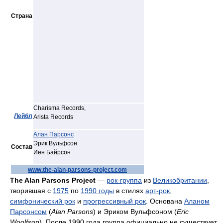
Страна
Charisma Records,
Лейбл
Arista Records
Алан Парсонс
Эрик Вульфсон
Состав
Иен Байрсон
www.the-alan-parsons-project.com
The Alan Parsons Project
—
рок-группа
из
Великобритании
,
творившая с
1975
по
1990 годы
в стилях
арт-рок
,
симфонический рок
и
прогрессивный рок
. Основана
Аланом
Парсонсом
(
Alan Parsons
) и Эриком Вульфсоном (
Eric
Woolfson
). После 1990 года группа официально не существует,