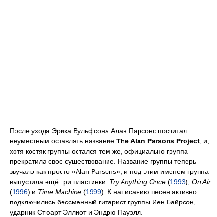
После ухода Эрика Вульфсона Алан Парсонс посчитал
неуместным оставлять название
The Alan Parsons Project
, и,
хотя костяк группы остался тем же, официально группа
прекратила свое существование. Название группы теперь
звучало как просто «Alan Parsons», и под этим именем группа
выпустила ещё три пластинки:
Try Anything Once
(
1993
),
On Air
(
1996
) и
Time Machine
(
1999
). К написанию песен активно
подключились бессменный гитарист группы Иен Байрсон,
ударник Стюарт Эллиот и Эндрю Пауэлл.