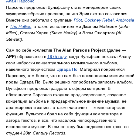
Алан Парсонс
Парсонс предложил Вульфсону стать менеджером своих
звукорежиссёрских проектов, на что Эрик охотно согласился.
Вместе они работали с группами
Pilot
,
Cockney Rebel
,
Ambrosia
и
The Hollies
, а также исполнителями Джоном Майлзом
(John
Miles)
, Стивом Харли
(Steve Harley)
и Элом Стюартом
(Al
Stewart)
.
Сам по себе коллектив
The Alan Parsons Project
(далее —
APP
) образовался в
1975 году
, когда Вульфсон показал Алану
свои наброски концептуального музыкального альбома,
навеянного творчеством
Эдгара По
. Материал понравился
Парсонсу, тем более, что он сам был поклонником мистической
прозы Эдгара По. Было решено попробовать записать альбом.
Вульфсон предложил разделить сферы контроля. В
обязанности Парсонса входило продюсирование, создание
концепции альбома и предварительное видение музыки, её
аранжировка и запись, а также частично — композиторская
функция. Вульфсон брал на себя функции композитора и
автора текстов, и все, что касалось непосредственного
исполнения музыки. В том же году был подписан контракт со
студией
20th Century Records
.