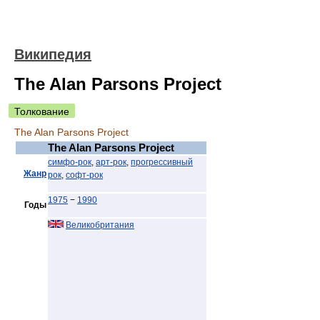
Википедия
The Alan Parsons Project
Толкование
The Alan Parsons Project
The Alan Parsons Project
симфо-рок
,
арт-рок
,
прогрессивный
Жанр
рок
,
софт-рок
1975
−
1990
Годы
Великобритания