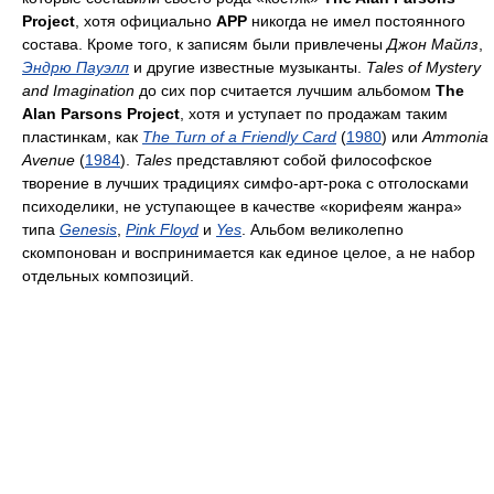
Project
, хотя официально
APP
никогда не имел постоянного
состава. Кроме того, к записям были привлечены
Джон Майлз
,
Эндрю Пауэлл
и другие известные музыканты.
Tales of Mystery
and Imagination
до сих пор считается лучшим альбомом
The
Alan Parsons Project
, хотя и уступает по продажам таким
пластинкам, как
The Turn of a Friendly Card
(
1980
) или
Ammonia
Avenue
(
1984
).
Tales
представляют собой философское
творение в лучших традициях симфо-арт-рока с отголосками
психоделики, не уступающее в качестве «корифеям жанра»
типа
Genesis
,
Pink Floyd
и
Yes
. Альбом великолепно
скомпонован и воспринимается как единое целое, а не набор
отдельных композиций.