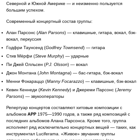
Северной и Южной Америке — и неизменно пользуется
большим успехом.
Современный концертный состав группы:
Алан Парсонс (
Alan Parsons
) — клавишные, гитара, вокал, бэк-
вокал, перкуссия
Годфри Таунсенд (
Godfrey Townsend
) — гитара
Стив Мёрфи (
Steve Murphy
) — ударные
Пи Джей Олльсен (
P.J. Olsson
) — вокал
Джон Монтана (
John Montagna
) — бас-гитара, бэк-вокал
Менни Фокараццо (
Manny Focarazzo
) — клавишные, бэк-вокал
Кевин Кеннеди (
Kevin Kennedy
) и Джереми Парсонс (
Jeremy
Parsons
) — звукооператоры
Репертуар концертов составляют хитовые композиции с
альбомов
APP
1975—1990 годов, а также ряд композиций с
последних альбомов Алана Парсонса. Кроме того, группа
исполняет ряд исключительно концертных вещей — таких, как
инструментал Luciferama. «Живое» звучание группы