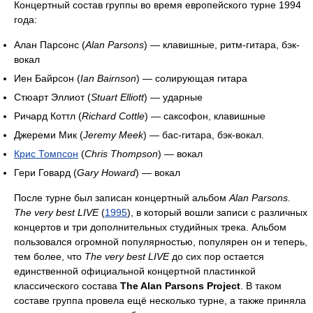
Концертный состав группы во время европейского турне 1994
года:
Алан Парсонс (
Alan Parsons
) — клавишные, ритм-гитара, бэк-
вокал
Иен Байрсон (
Ian Bairnson
) — солирующая гитара
Стюарт Эллиот (
Stuart Elliott
) — ударные
Ричард Коттл (
Richard Cottle
) — саксофон, клавишные
Джереми Мик (
Jeremy Meek
) — бас-гитара, бэк-вокал.
Крис Томпсон
(
Chris Thompson
) — вокал
Гери Говард (
Gary Howard
) — вокал
После турне был записан концертный альбом
Alan Parsons.
The very best LIVE
(
1995
), в который вошли записи с различных
концертов и три дополнительных студийных трека. Альбом
пользовался огромной популярностью, популярен он и теперь,
тем более, что
The very best LIVE
до сих пор остается
единственной официальной концертной пластинкой
классического состава
The Alan Parsons Project
. В таком
составе группа провела ещё несколько турне, а также приняла