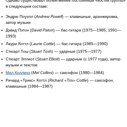
Однако существовал более-менее постоянный «костяк группы»
в следующем составе:
Эндрю Поуэлл (
Andrew Powell
) — клавишные, аранжировка,
автор музыки
Дэвид Пэтон (
David Paton
) — бас-гитара (1975—1985; 1991—
1993)
Лаури Коттл (
Laurie Cottle
) — бас-гитара (1985—1990)
Стюарт Тош (
Stuart Tosh
) — ударные (1975—1977)
Стюарт Эллиот (
Stuart Elliott
) — ударные (с 1977 года), автор
музыки и текстов
Мел Коллинз
(
Mel Collins
) — саксофон (1980—1984)
Ричард «Трикс» Коттл (
Richard «Trix» Cottle
) — саксофон,
клавишные (1984—1987)