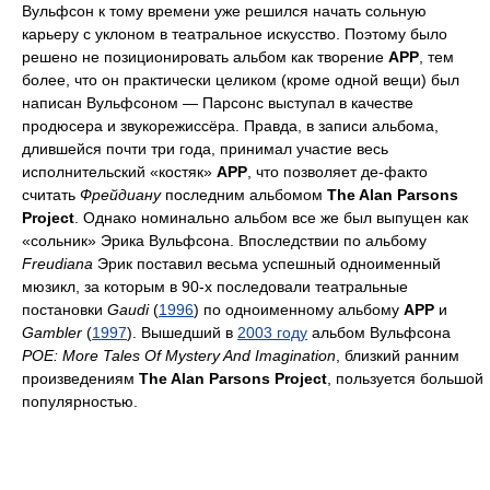
Вульфсон к тому времени уже решился начать сольную
карьеру с уклоном в театральное искусство. Поэтому было
решено не позиционировать альбом как творение
APP
, тем
более, что он практически целиком (кроме одной вещи) был
написан Вульфсоном — Парсонс выступал в качестве
продюсера и звукорежиссёра. Правда, в записи альбома,
длившейся почти три года, принимал участие весь
исполнительский «костяк»
APP
, что позволяет де-факто
считать
Фрейдиану
последним альбомом
The Alan Parsons
Project
. Однако номинально альбом все же был выпущен как
«сольник» Эрика Вульфсона. Впоследствии по альбому
Freudiana
Эрик поставил весьма успешный одноименный
мюзикл, за которым в 90-х последовали театральные
постановки
Gaudi
(
1996
) по одноименному альбому
APP
и
Gambler
(
1997
). Вышедший в
2003 году
альбом Вульфсона
POE: More Tales Of Mystery And Imagination
, близкий ранним
произведениям
The Alan Parsons Project
, пользуется большой
популярностью.