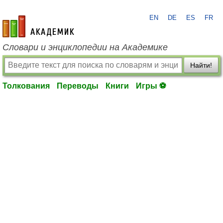
EN
DE
ES
FR
academic.ru
Словари и энциклопедии на Академике
Найти!
Толкования
Переводы
Книги
Игры ⚽