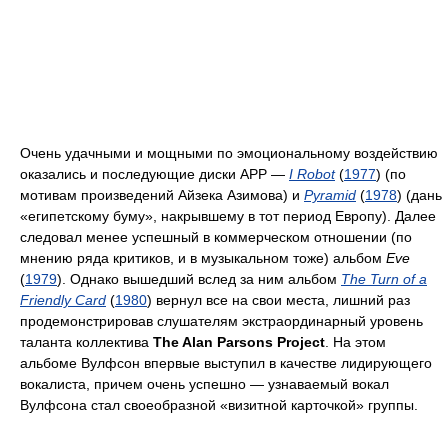
Очень удачными и мощными по эмоциональному воздействию
оказались и последующие диски APP —
I Robot
(
1977
) (по
мотивам произведений Айзека Азимова) и
Pyramid
(
1978
) (дань
«египетскому буму», накрывшему в тот период Европу). Далее
следовал менее успешный в коммерческом отношении (по
мнению ряда критиков, и в музыкальном тоже) альбом
Eve
(
1979
). Однако вышедший вслед за ним альбом
The Turn of a
Friendly Card
(
1980
) вернул все на свои места, лишний раз
продемонстрировав слушателям экстраординарный уровень
таланта коллектива
The Alan Parsons Project
. На этом
альбоме Вулфсон впервые выступил в качестве лидирующего
вокалиста, причем очень успешно — узнаваемый вокал
Вулфсона стал своеобразной «визитной карточкой» группы.