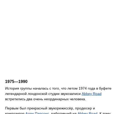
1975—1990
История группы началась с того, что летом 1974 года в буфете
легендарной лондонской студии звукозаписи
Abbey Road
встретились два очень неординарных человека.
Первым был прекрасный звукорежиссёр, продюсер и
композитор
Алан Парсонс
, работавший на
Abbey Road
. К тому