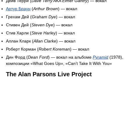
Дейв Терри (
Dave Terry AKA Elmer Gantry
) — вокал
Артур Браун
(
Arthur Brown
) — вокал
Грехам Дей (
Graham Dye
) — вокал
Стивен Дей (
Steven Dye
) — вокал
Стив Харли (
Steve Harley
) — вокал
Аллан Кларк (
Allan Clarke
) — вокал
Роберт Корман (
Robert Koreman
) — вокал
Дин Форд (
Dean Ford
) — вокал на альбоме
Pyramid
(1978),
композиции «What Goes Up», «Can’t Take It With You»
The Alan Parsons Live Project