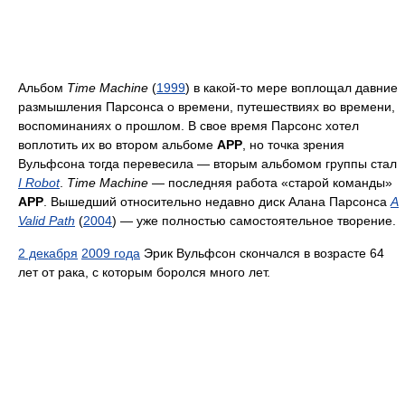
Альбом
Time Machine
(
1999
) в какой-то мере воплощал давние
размышления Парсонса о времени, путешествиях во времени,
воспоминаниях о прошлом. В свое время Парсонс хотел
воплотить их во втором альбоме
APP
, но точка зрения
Вульфсона тогда перевесила — вторым альбомом группы стал
I Robot
.
Time Machine
— последняя работа «старой команды»
APP
. Вышедший относительно недавно диск Алана Парсонса
A
Valid Path
(
2004
) — уже полностью самостоятельное творение.
2 декабря
2009 года
Эрик Вульфсон скончался в возрасте 64
лет от рака, с которым боролся много лет.