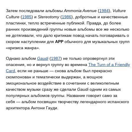
Затем последовали альбомы
Ammonia Avenue
(
1984
),
Vulture
Culture
(
1985
) и
Stereotomy
(
1986
), добротные и качественные
пластинки, тепло встреченные публикой. Правда, до более
ранних произведений группы новые альбомы все же несколько
не дотягивали, что дало критикам повод начать поговаривать о
скором наступлении для
APP
обычного для музыкальных групп
«кризиса жанра».
Однако альбом
Gaudi
(
1987
) не только опровергнул эти
опасения, но и вернул группу во времена
The Turn of a Friendly
Card
, если не раньше — снова альбом был прекрасно
скомпонован и тематически выдержан, а мощное
эмоциональное воздействие в сочетании с великолепным
качеством музыки сразу же сделали
Gaudi
одним из самых
популярных альбомов группы. Название говорит само за
себя — альбом посвящен творчеству легендарного испанского
архитектора Антони Гауди.