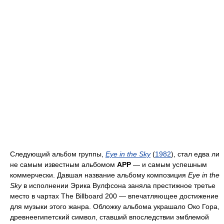
Следующий альбом группы,
Eye in the Sky
(
1982
), стал едва ли
не самым известным альбомом
APP
— и самым успешным
коммерчески. Давшая название альбому композиция
Eye in the
Sky
в исполнении Эрика Вулфсона заняла престижное третье
место в чартах The Billboard 200 — впечатляющее достижение
для музыки этого жанра. Обложку альбома украшало Око Гора,
древнеегипетский символ, ставший впоследствии эмблемой