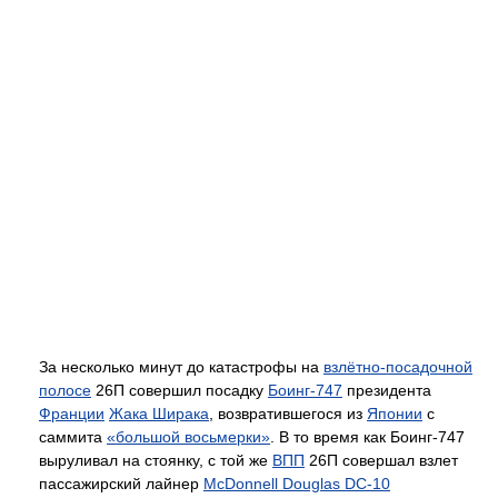
За несколько минут до катастрофы на
взлётно-посадочной
полосе
26П совершил посадку
Боинг-747
президента
Франции
Жака Ширака
, возвратившегося из
Японии
с
саммита
«большой восьмерки»
. В то время как Боинг-747
выруливал на стоянку, с той же
ВПП
26П совершал взлет
пассажирский лайнер
McDonnell Douglas DC-10