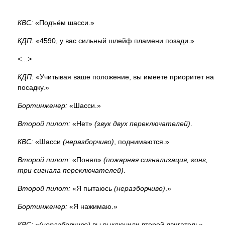
КВС:
«Подъём шасси.»
КДП:
«4590, у вас сильный шлейф пламени позади.»
<...>
КДП:
«Учитывая ваше положение, вы имеете приоритет на
посадку.»
Бортинженер:
«Шасси.»
Второй пилот:
«Нет»
(звук двух переключателей)
.
КВС:
«Шасси
(неразборчиво)
, поднимаются.»
Второй пилот:
«Понял»
(пожарная сигнализация, гонг,
три сигнала переключателей)
.
Второй пилот:
«Я пытаюсь
(неразборчиво)
.»
Бортинженер:
«Я нажимаю.»
КВС:
«
(неразборчиво)
вы выключили второй двигатель»