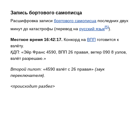
Запись бортового самописца
Расшифровка записи
бортового самописца
последних двух
[5]
минут до катастрофы (перевод на
русский язык
).
Местное время 16:42:17.
Конкорд на
ВПП
готовится к
взлёту.
КДП:
«Эйр Франс 4590, ВПП 26 правая, ветер 090 8 узлов,
взлёт разрешаю.»
Второй пилот:
«4590 взлёт с 26 правая»
(звук
переключателя)
.
<происходит разбег>