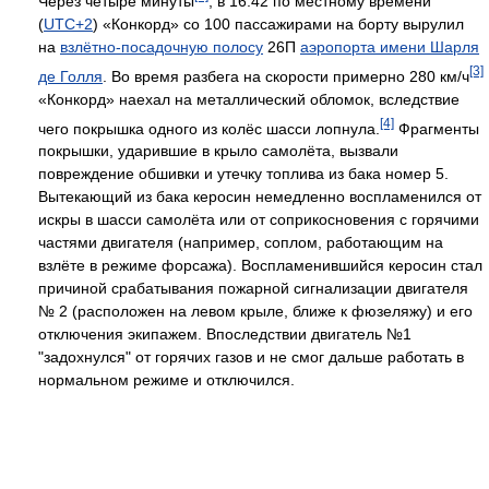
Через четыре минуты
, в 16:42 по местному времени
(
UTC+2
) «Конкорд» со 100 пассажирами на борту вырулил
на
взлётно-посадочную полосу
26П
аэропорта имени Шарля
[3]
де Голля
. Во время разбега на скорости примерно 280 км/ч
«Конкорд» наехал на металлический обломок, вследствие
[4]
чего покрышка одного из колёс шасси лопнула.
Фрагменты
покрышки, ударившие в крыло самолёта, вызвали
повреждение обшивки и утечку топлива из бака номер 5.
Вытекающий из бака керосин немедленно воспламенился от
искры в шасси самолёта или от соприкосновения с горячими
частями двигателя (например, соплом, работающим на
взлёте в режиме форсажа). Воспламенившийся керосин стал
причиной срабатывания пожарной сигнализации двигателя
№ 2 (расположен на левом крыле, ближе к фюзеляжу) и его
отключения экипажем. Впоследствии двигатель №1
"задохнулся" от горячих газов и не смог дальше работать в
нормальном режиме и отключился.