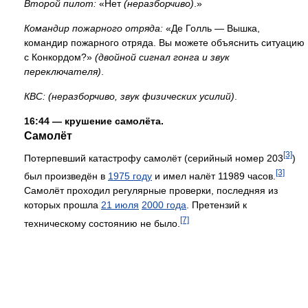
Второй пилот:
«Нет
(неразборчиво)
.»
Командир пожарного отряда:
«Де Голль — Вышка,
командир пожарного отряда. Вы можете объяснить ситуацию
с Конкордом?»
(двойной сигнал гонга и звук
переключателя)
.
КВС:
(неразборчиво, звук физических усилий)
.
16:44 — крушение самолёта.
Самолёт
[3]
Потерпевший катастрофу самолёт (серийный номер 203
)
[3]
был произведён в
1975 году
и имел налёт 11989 часов.
Самолёт проходил регулярные проверки, последняя из
которых прошла
21 июля
2000 года
. Претензий к
[7]
техническому состоянию не было.