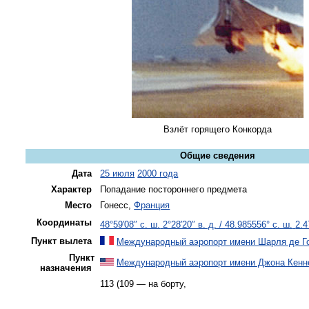
Взлёт горящего Конкорда
Общие сведения
Дата
25 июля
2000 года
Характер
Попадание постороннего предмета
Место
Гонесс,
Франция
Координаты
48°59′08″ с. ш.
2°28′20″ в. д.
/
48.985556° с. ш.
2.4
Пункт вылета
Международный аэропорт имени Шарля де Г
Пункт
Международный аэропорт имени Джона Кенн
назначения
113 (109 — на борту,