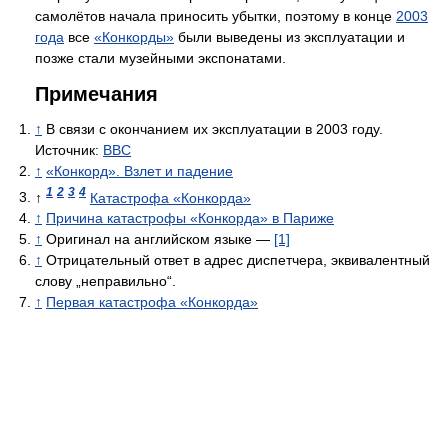
самолётов начала приносить убытки, поэтому в конце
2003
года
все
«Конкорды»
были выведены из эксплуатации и
позже стали музейными экспонатами.
Примечания
↑
В связи с окончанием их эксплуатации в 2003 году.
Источник:
BBC
↑
«Конкорд». Взлет и падение
1
2
3
4
↑
Катастрофа «Конкорда»
↑
Причина катастрофы «Конкорда» в Париже
↑
Оригинал на английском языке —
[1]
↑
Отрицательный ответ в адрес диспетчера, эквивалентный
слову „неправильно“.
↑
Первая катастрофа «Конкорда»