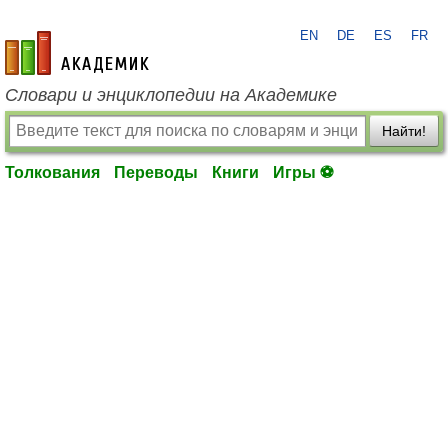
EN
DE
ES
FR
academic.ru
Словари и энциклопедии на Академике
Найти!
Толкования
Переводы
Книги
Игры ⚽