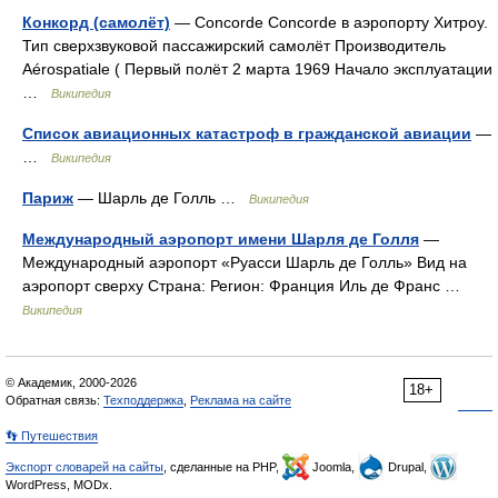
Конкорд (самолёт)
— Concorde Concorde в аэропорту Хитроу.
Тип сверхзвуковой пассажирский самолёт Производитель
Aérospatiale ( Первый полёт 2 марта 1969 Начало эксплуатации
…
Википедия
Список авиационных катастроф в гражданской авиации
—
…
Википедия
Париж
— Шарль де Голль …
Википедия
Международный аэропорт имени Шарля де Голля
—
Международный аэропорт «Руасси Шарль де Голль» Вид на
аэропорт сверху Страна: Регион: Франция Иль де Франс …
Википедия
© Академик, 2000-2026
18+
Обратная связь:
Техподдержка
,
Реклама на сайте
👣 Путешествия
Экспорт словарей на сайты
, сделанные на PHP,
Joomla,
Drupal,
WordPress, MODx.