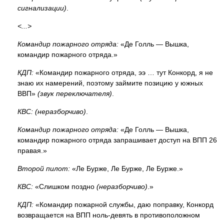
сигнализации)
.
<...>
Командир пожарного отряда:
«Де Голль — Вышка,
командир пожарного отряда.»
КДП:
«Командир пожарного отряда, ээ … тут Конкорд, я не
знаю их намерений, поэтому займите позицию у южных
ВВП»
(звук переключателя)
.
КВС:
(неразборчиво)
.
Командир пожарного отряда:
«Де Голль — Вышка,
командир пожарного отряда запрашивает доступ на ВПП 26
правая.»
Второй пилот:
«Ле Бурже, Ле Бурже, Ле Бурже.»
КВС:
«Слишком поздно
(неразборчиво)
.»
КДП:
«Командир пожарной службы, даю поправку, Конкорд
возвращается на ВПП ноль-девять в противоположном