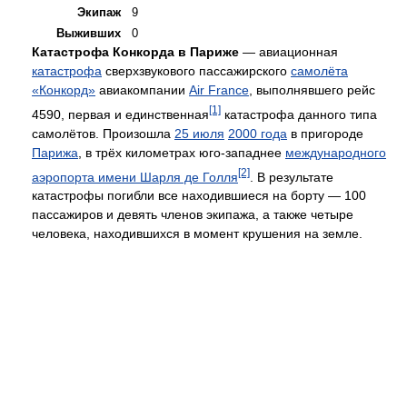
Экипаж
9
Выживших
0
Катастрофа Конкорда в Париже
— авиационная
катастрофа
сверхзвукового пассажирского
самолёта
«Конкорд»
авиакомпании
Air France
, выполнявшего рейс
[1]
4590, первая и единственная
катастрофа данного типа
самолётов. Произошла
25 июля
2000 года
в пригороде
Парижа
, в трёх километрах юго-западнее
международного
[2]
аэропорта имени Шарля де Голля
. В результате
катастрофы погибли все находившиеся на борту — 100
пассажиров и девять членов экипажа, а также четыре
человека, находившихся в момент крушения на земле.