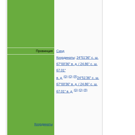
Провинция
Синд
Координаты
:
24°51′36″ с. ш.
67°00′36″ в. д.
/
24.86° с. ш.
67.01°
(G)
(O)
(Я)
в. д.
24°51′36″ с. ш.
67°00′36″ в. д.
/
24.86° с. ш.
(G)
(O)
(Я)
67.01° в. д.
Координаты