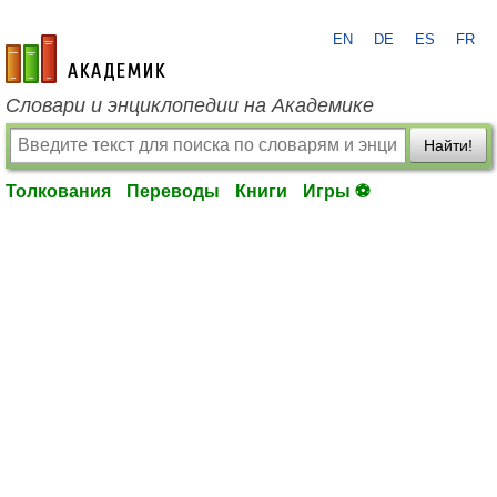
EN
DE
ES
FR
academic.ru
Словари и энциклопедии на Академике
Найти!
Толкования
Переводы
Книги
Игры ⚽