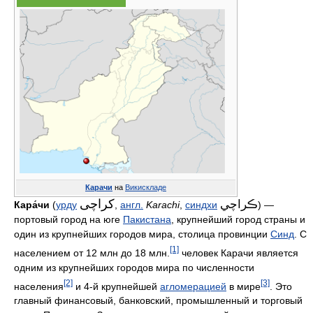
Карачи
на
Викискладе
کراچی
ڪراچي
Кара́чи
(
урду
,
англ.
Karachi
,
синдхи
) —
портовый город на юге
Пакистана
, крупнейший город страны и
один из крупнейших городов мира, столица провинции
Синд
. С
[1]
населением от 12 млн до 18 млн.
человек Карачи является
одним из крупнейших городов мира по численности
[2]
[3]
населения
и 4-й крупнейшей
агломерацией
в мире
. Это
главный финансовый, банковский, промышленный и торговый