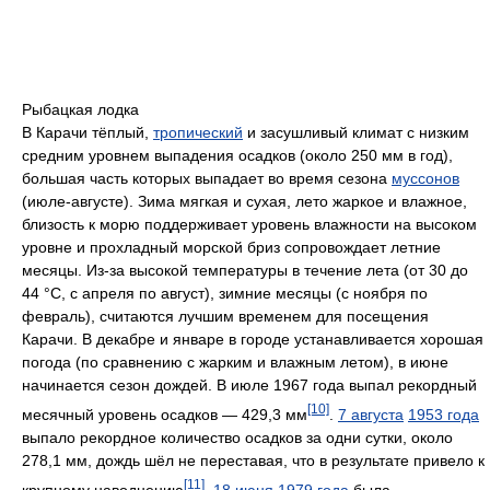
Рыбацкая лодка
В Карачи тёплый,
тропический
и засушливый климат с низким
средним уровнем выпадения осадков (около 250 мм в год),
большая часть которых выпадает во время сезона
муссонов
(июле-августе). Зима мягкая и сухая, лето жаркое и влажное,
близость к морю поддерживает уровень влажности на высоком
уровне и прохладный морской бриз сопровождает летние
месяцы. Из-за высокой температуры в течение лета (от 30 до
44 °C, с апреля по август), зимние месяцы (с ноября по
февраль), считаются лучшим временем для посещения
Карачи. В декабре и январе в городе устанавливается хорошая
погода (по сравнению с жарким и влажным летом), в июне
начинается сезон дождей. В июле 1967 года выпал рекордный
[10]
месячный уровень осадков — 429,3 мм
.
7 августа
1953 года
выпало рекордное количество осадков за одни сутки, около
278,1 мм, дождь шёл не переставая, что в результате привело к
[11]
крупному наводнению
.
18 июня
1979 года
была