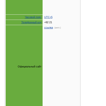
Часовой пояс
UTC+5
Телефонный код
+92 21
ссылка
(англ.)
Официальный сайт