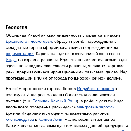
Геология
Обширная Индо-Гангская низменность упирается в массив
Деканского плоскогорья
, образуя прогиб, переходящий в
складчатые горы и сформировавшийся под воздействием
седиментации
. Карачи находится в засушливой зоне возле
Инда
, на окраине равнины. Единственными источниками воды
здесь, на западной оконечности равнины, являются короткие
реки, прерывающиеся ирригационными оазисами, да сам Инд,
протекающий в 40 км от города по широкой речной долине.
На всём протяжении отрезка берега
Индийского океана
к
востоку от Инда расположены болотистая солончаковая
пустыня (т. н.
Большой Качский Ранн
); в районе дельты Инда
вдоль всего побережья раскинулись
мангровые заросли
.
Долина Инда является одним из важнейших районов
хлопководства
в
Южной Азии
. Расположенный западнее
Карачи является главным пунктом вывоза данной продукции, а