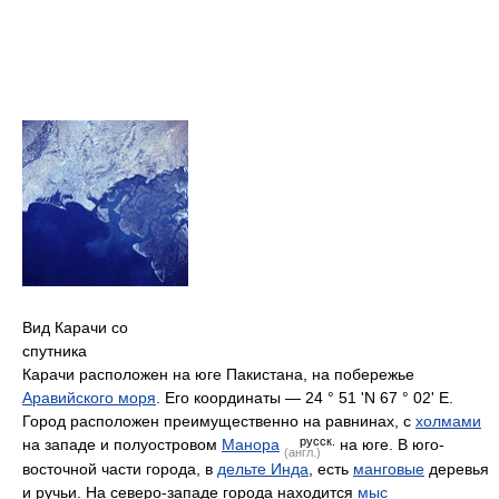
Вид Карачи со
спутника
Карачи расположен на юге Пакистана, на побережье
Аравийского моря
. Его координаты — 24 ° 51 'N 67 ° 02' E.
Город расположен преимущественно на равнинах, с
холмами
русск.
на западе и полуостровом
Манора
на юге. В юго-
(англ.)
восточной части города, в
дельте Инда
, есть
манговые
деревья
и ручьи. На северо-западе города находится
мыс