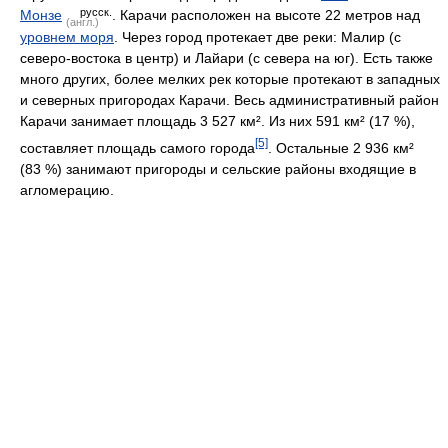
русск.
Монзе
. Карачи расположен на высоте 22 метров над
(англ.)
уровнем моря
. Через город протекает две реки: Малир (с
северо-востока в центр) и Лайари (с севера на юг). Есть также
много других, более мелких рек которые протекают в западных
и северных пригородах Карачи. Весь административный район
Карачи занимает площадь 3 527 км². Из них 591 км² (17 %),
[5]
составляет площадь самого города
. Остальные 2 936 км²
(83 %) занимают пригороды и сельские районы входящие в
агломерацию.