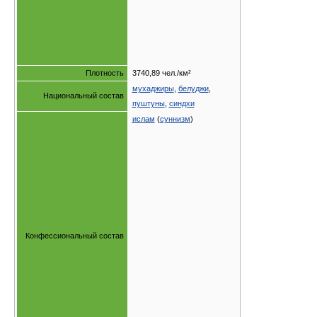
Плотность
3740,89 чел./км²
мухаджиры
,
белуджи
,
Национальный состав
пуштуны
,
синдхи
ислам
(
суннизм
)
Конфессиональный состав