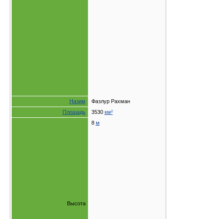
Назим
Фазлур Рахман
Площадь
3530
км²
8
м
Высота