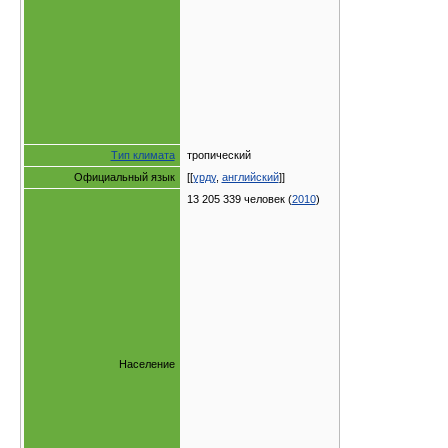
Тип климата
тропический
Официальный язык
[[
урду
,
английский
]]
13 205 339 человек (
2010
)
Население