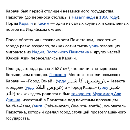
Карачи был первой столицей независимого государства
Пакистан (до переноса столицы в
Равалпинди
в
1958 году
).
Порты
Карачи
и
Касим
— одни из самых крупных и оживлённых
портов на Индийском океане.
После обретения независимости Пакистаном, население
города резко возросло, так как сотни тысяч
урду
-говорящих
мигрантов из
Индии
,
Восточного Пакистана
и других частей
Южной Азии переселились в Карачи.
Площадь города равна 3 527 км², что почти в четыре раза
больше, чем площадь
Гонконга
. Местные жители называют
روشنیوں کا شہر
Карачи — «Город Огней» (
урду
), «Невеста
شہر
عروس البلاد
городов» (
урду
) и «Город Каида» (
урду
قائد
) так как здесь родился и был
захоронен
Мухаммад Али
Джинна
, известный в Пакистане под почетным прозвищем
Каид-э-Азам
, (
англ.
Qaid-e-Azam
,
Великий вождь
), основатель
Пакистана, который сделал город столицей провозглашённого
государства.