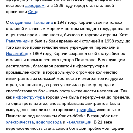
построен
аэродром
, а в 1936 году город стал столицей
провинции
Синд
.
С
созданием Пакистана
в 1947 году, Карачи стал не только
столицей и главным морским портом молодого государства, но
и центром промышленности, бизнеса и торговли страны. Хотя
Равалпинди
и был выбран временной столицей в 1958 году, до
того как все правительственные учреждения переехали в
Исламабад
к 1969 году, Карачи сохранял свой статус бизнес-
столицы и промышленного центра Пакистана. В следующем
десятилетии, благодаря развитой инфраструктуре и
промышленности, в город хлынуло огромное количество
иммигрантов из сельской местности и эмигрантов из других
стран, что почти в два раза увеличило размер города и
способствовало большому росту численности населения. Так
как
инфраструктура
города уже была перегружена до предела,
то одна треть из этих, вновь прибывших эмигрантов, была
вынуждены поселиться в городских
трущобах
известных в
Пакистане под названием
Катчи-Абади
. В трущобах нет
электричества
,
водопровода
и
канализации
. В 21 веке
перенаселенность стала самой большой проблемой Карачи.