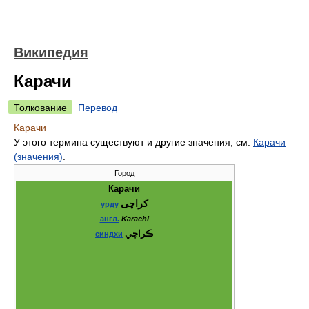
Википедия
Карачи
Толкование
Перевод
Карачи
У этого термина существуют и другие значения, см.
Карачи
(значения)
.
Город
Карачи
کراچی
урду
англ.
Karachi
ڪراچي
синдхи