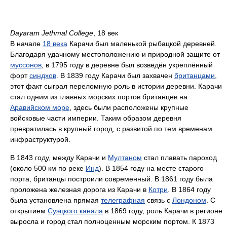
Dayaram Jethmal College
, 18 век
В начале
18 века
Карачи был маленькой рыбацкой деревней.
Благодаря удачному местоположению и природной защите от
муссонов
, в 1795 году в деревне был возведён укреплённый
форт
синдхов
. В 1839 году Карачи был захвачен
британцами
,
этот факт сыграл переломную роль в истории деревни. Карачи
стал одним из главных морских портов британцев на
Аравийском море
, здесь были расположены крупные
войсковые части империи. Таким образом деревня
превратилась в крупный город, с развитой по тем временам
инфраструктурой.
В 1843 году, между Карачи и
Мултаном
стал плавать пароход
(около 500 км по реке
Инд
). В 1854 году на месте старого
порта, британцы построили современный. В 1861 году была
проложена железная дорога из Карачи в
Котри
. В 1864 году
была установлена прямая
телеграфная
связь с
Лондоном
. С
открытием
Суэцкого канала
в 1869 году, роль Карачи в регионе
выросла и город стал полноценным морским портом. К 1873