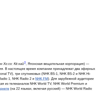
?
он
Хо:со:
Кё:кай
,
Японская
вещательная
корпорация
)
—
ия
.
В
настоящее
время
компании
принадлежат
два
эфирных
ional
TV
),
три
спутниковых
(
NHK
BS
-
1
,
NHK
BS
-
2
и
NHK
Hi
-
Radio
1
,
NHK
Radio
2
и
NHK
FM
).
Для
зарубежной
аудитории
щая
из
телеканалов
NHK
World
TV
,
NHK
World
Premium
и
ернете
(
на
22
языках
,
включая
русский
) —
NHK
World
Radio