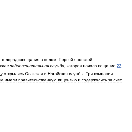
о
телерадиовещания
в
целом
.
Первой
японской
ская
радиовещательная
служба
,
которая
начала
вещание
22
ду
открылись
Осакская
и
Нагойская
службы
.
Три
компании
ые
имели
правительственную
лицензию
и
содержались
за
счет