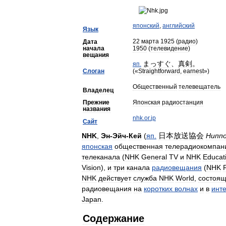
японский
,
английский
Язык
22
марта
1925
(
радио
)
Дата
начала
1950
(
телевидение
)
вещания
まっすぐ
、
真剣
。
яп
.
Слоган
(«
Straightforward
,
earnest
»)
Общественный
телевещатель
Владелец
Прежние
Японская
радиостанция
названия
nhk
.
or
.
jp
Сайт
日本放送協会
NHK
,
Эн
-
Эйч
-
Кей
(
яп
.
Нипп
японская
общественная
телерадиокомпан
телеканала
(
NHK
General
TV
и
NHK
Educat
Vision
),
и
три
канала
радиовещания
(
NHK
NHK
действует
служба
NHK
World
,
состоя
радиовещания
на
коротких
волнах
и
в
инт
Japan
.
Содержание