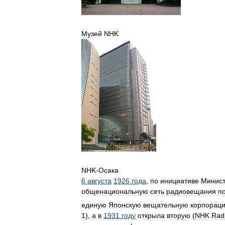
Музей
NHK
NHK
-
Осака
6
августа
1926
года
,
по
инициативе
Минист
общенациональную
сеть
радиовещания
п
единую
Японскую
вещательную
корпорац
1
),
а
в
1931
году
открыла
вторую
(
NHK
Rad