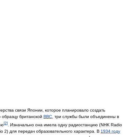
ерства
связи
Японии
,
которое
планировало
создать
о
образцу
британской
BBC
,
три
службы
были
объединены
в
[
2
]
ию
.
Изначально
она
имела
одну
радиостанцию
(
NHK
Radio
io
2
)
для
передач
образовательного
характера
.
В
1934
году