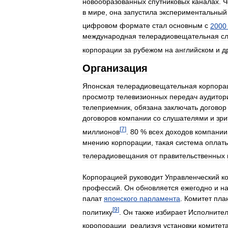
новообразованных
спутниковых
каналах
.
Ч
в
мире
,
она
запустила
экспериментальный
цифровом
формате
стал
основным
с
2000
международная
телерадиовещательная
с
корпорации
за
рубежом
на
английском
и
д
Организация
Японская
телерадиовещательная
корпора
просмотр
телевизионных
передач
аудитор
телеприемник
,
обязана
заключать
договор
договоров
компании
со
слушателями
и
зр
[
7
]
миллионов
.
80
%
всех
доходов
компании
мнению
корпорации
,
такая
система
оплат
телерадиовещания
от
правительственных
Корпорацией
руководит
Управленческий
к
профессий
.
Он
обновляется
ежегодно
и
на
палат
японского
парламента
.
Комитет
пла
[
9
]
политику
.
Он
также
избирает
Исполните
коропорации
,
реализуя
установки
комитет