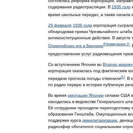
состоялась
реформа
корпорации
,
направл
содержания
радиотрасляции
.
В
1935
году
время
школьных
передач
,
а
также
начала
29
февраля
1936
года
корпорация
сыграл
обнародовав
приказ
Чрезвычайного
штаба
антиконституционные
действия
.
В
августе
[
Примечание
2
]
Олимпийских
игр
в
Берлине
.
предоставлении
услуг
радиовещания
прев
Со
вступлением
Японии
во
Вторую
миров
корпорация
оказалась
под
фактическим
ко
[
1
]
передачи
прогноза
погоды
отменили
.
В
по
радио
первую
в
истории
публичную
реч
Во
время
оккупации
Японии
силами
США
находилась
в
ведомстве
Генерального
шта
Её
сотрудники
проходили
переподготовку
образования
Генштаба
.
Оккупационные
вл
поддержки
курса
демилитаризации
,
денац
радиоэфир
обогатился
социальными
опро