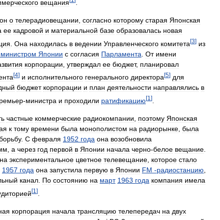
ммерческого
вещания
.
кон
о
телерадиовещании
,
согласно
которому
старая
Японская
а
ее
кадровой
и
материальной
базе
образовалась
новая
[
3
]
ция
.
Она
находилась
в
ведении
Управленческого
комитета
из
-
министром
Японии
с
согласия
Парламента
.
От
имени
азвития
корпорации
,
утверждал
ее
бюджет
,
планировал
[
4
]
[
5
]
ента
и
исполнительного
генерального
директора
для
дный
бюджет
корпорации
и
план
деятельности
направлялись
в
[
1
]
ремьер
-
министра
и
проходили
ратификацию
.
ть
частные
коммерческие
радиокомпании
,
поэтому
Японская
ая
к
тому
времени
была
монополистом
на
радиорынке
,
была
борьбу
.
С
февраля
1952
года
она
возобновила
мм
,
а
через
год
первой
в
Японии
начала
черно
-
белое
вещание
.
на
экспериментальное
цветное
телевещание
,
которое
стало
1957
года
она
запустила
первую
в
Японии
FM
-
радиостанцию
,
льный
канал
.
По
состоянию
на
март
1963
года
компания
имела
[
1
]
удиторией
.
ная
корпорация
начала
трансляцию
телепередач
на
двух