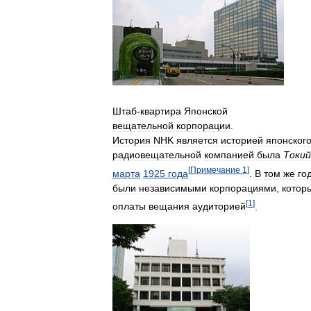
Штаб
-
квартира
Японской
вещательной
корпорации
.
История
NHK
является
историей
японског
радиовещательной
компанией
была
Токий
[
Примечание
1
]
марта
1925
года
.
В
том
же
го
были
независимыми
корпорациями
,
котор
[
1
]
оплаты
вещания
аудиторией
.