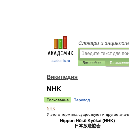
Словари и энциклоп
academic.ru
Википедия
Толкования
Википедия
NHK
Толкование
Перевод
NHK
У
этого
термина
существуют
и
другие
знач
Nippon
Hōsō
Kyōkai
(
NHK
)
日本放送協会