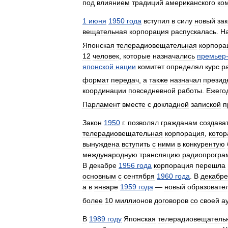
под
влиянием
традиций
американского
ко
1
июня
1950
года
вступил
в
силу
новый
за
вещательная
корпорация
распускалась
.
Н
Японская
телерадиовещательная
корпора
12
человек
,
которые
назначались
премьер
японской
нации
комитет
определял
курс
р
формат
передач
,
а
также
назначал
презид
координации
повседневной
работы
.
Ежего
Парламент
вместе
с
докладной
запиской
п
Закон
1950
г
.
позволял
гражданам
создава
телерадиовещательная
корпорация
,
котор
вынуждена
вступить
с
ними
в
конкурентую
международную
трансляцию
радиопрогра
В
декабре
1956
года
корпорация
перешла
основным
с
сентября
1960
года
.
В
декабре
а
в
январе
1959
года
—
новый
образовате
более
10
миллионов
договоров
со
своей
а
В
1989
году
Японская
телерадиовещатель