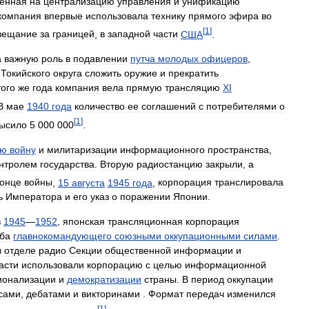
енная
на
централизацию
управления
и
унификацию
компания
впервые
использовала
технику
прямого
эфира
во
[
1
]
вещание
за
границей
,
в
западной
части
США
.
а
важную
роль
в
подавлении
путча
молодых
офицеров
,
Токийского
округа
сложить
оружие
и
прекратить
того
же
года
компания
вела
прямую
трансляцию
XI
В
мае
1940
года
количество
ее
соглашений
с
потребителями
о
[
1
]
ысило
5
000
000
.
ую
войну
и
милитаризации
информационного
пространства
,
нтролем
государства
.
Вторую
радиостанцию
​​закрыли
,
а
конце
войны
,
15
августа
1945
года
,
корпорация
транслировала
ь
Императора
и
его
указ
о
поражении
Японии
.
в
1945
—
1952
,
японская
трансляционная
корпорация
ба
главнокомандующего
союзными
оккупационными
силами
.
в
отделе
радио
Секции
общественной
информации
и
асти
использовали
корпорацию
с
целью
информационной
ионализации
и
демократизации
страны
.
В
период
оккупации
сами
,
дебатами
и
викторинами
.
Формат
передач
изменился
[
1
]