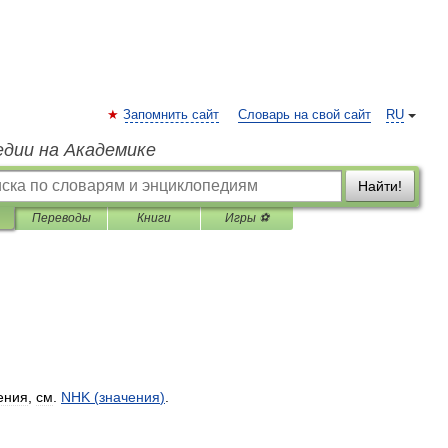
Запомнить сайт
Словарь на свой сайт
RU
едии на Академике
Найти!
Переводы
Книги
Игры ⚽
ения
,
см
.
NHK
(
значения
)
.