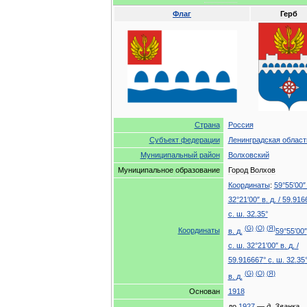
Флаг
Герб
Страна
Россия
Субъект
федерации
Ленинградская
област
Муниципальный
район
Волховский
Муниципальное
образование
Город
Волхов
Координаты
:
59
°
55
′
00
32
°
21
′
00
″
в
.
д
.
/
59
.
916
с
.
ш
.
32
.
35
°
(
G
)
(
O
)
(
Я
)
Координаты
в
.
д
.
59
°
55
′
00
″
с
.
ш
.
32
°
21
′
00
″
в
.
д
.
/
59
.
916667
°
с
.
ш
.
32
.
35
(
G
)
(
O
)
(
Я
)
в
.
д
.
Основан
1918
до
1927
—
д
.
Званка