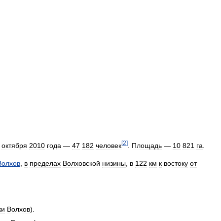
[
2
]
октября
2010
года
—
47
182
человек
.
Площадь
—
10
821
га
.
Волхов
,
в
пределах
Волховской
низины
,
в
122
км
к
востоку
от
ки
Волхов
).