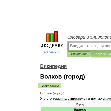
Словари и энциклоп
academic.ru
Википедия
Толкования
Википедия
Волхов (город)
Толкование
Волхов
(
город
)
У
этого
термина
существуют
и
другие
знач
Город
Волхов