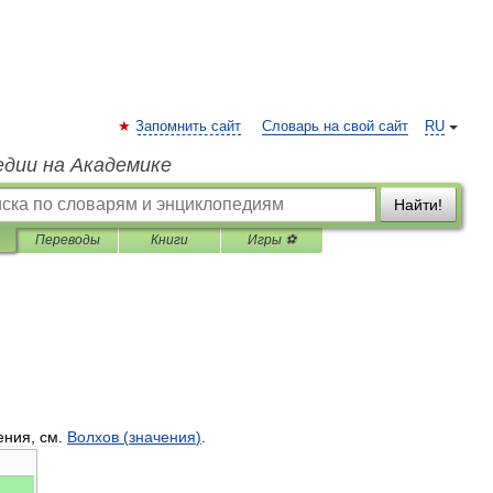
Запомнить сайт
Словарь на свой сайт
RU
едии на Академике
Найти!
Переводы
Книги
Игры ⚽
ения
,
см
.
Волхов
(
значения
)
.