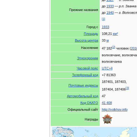
до
1933
—
р
.
п
.
Званка
Прежние
названия
до
1940
—
г
.
Волховс
[
1
]
Город
с
1933
Площадь
108
,
21
км
²
Высота
центра
33
м
[
2
]
Население
47
182
человек
(
201
волховчане
,
волховча
Этнохороним
волховчанка
Часовой
пояс
UTC
+
4
Телефонный
код
+
7
81363
187401
,
187403
,
Почтовые
индексы
[
3
]
187404
,
187406
Автомобильный
код
47
Код
ОКАТО
41
408
Официальный
сайт
http:
//
volkhov
.
info
Награды