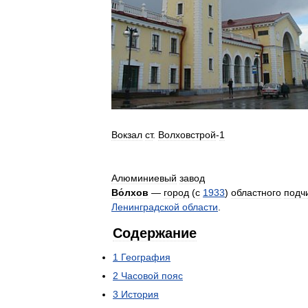
Вокзал
ст
.
Волховстрой
-
1
Алюминиевый
завод
Во́лхов
—
город
(
с
1933
)
областного
подч
Ленинградской
области
.
Содержание
1
География
2
Часовой
пояс
3
История