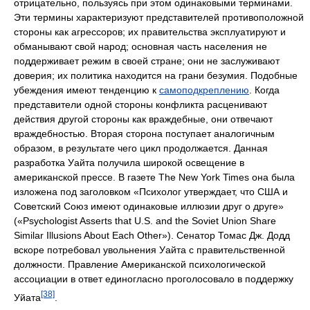
отрицательно, пользуясь при этом одинаковыми терминами.
Эти термины характеризуют представителей противоположной
стороны как агрессоров; их правительства эксплуатируют и
обманывают свой народ; основная часть населения не
поддерживает режим в своей стране; они не заслуживают
доверия; их политика находится на грани безумия. Подобные
убеждения имеют тенденцию к
самоподкреплению
. Когда
представители одной стороны конфликта расценивают
действия другой стороны как враждебные, они отвечают
враждебностью. Вторая сторона поступает аналогичным
образом, в результате чего цикл продолжается. Данная
разработка Уайта получила широкой освещение в
американской прессе. В газете The New York Times она была
изложена под заголовком «Психолог утверждает, что США и
Советский Союз имеют одинаковые иллюзии друг о друге»
(«Psychologist Asserts that U.S. and the Soviet Union Share
Similar Illusions About Each Other»). Сенатор Томас Дж. Додд
вскоре потребовал увольнения Уайта с правительственной
должности. Правление Американской психологической
ассоциации в ответ единогласно проголосовало в поддержку
[38]
Уйата
.