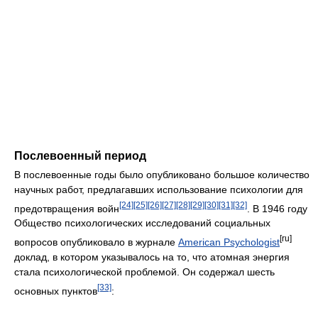
Послевоенный период
В послевоенные годы было опубликовано большое количество
научных работ, предлагавших использование психологии для
[24]
[25]
[26]
[27]
[28]
[29]
[30]
[31]
[32]
предотвращения войн
. В 1946 году
Общество психологических исследований социальных
[ru]
вопросов опубликовало в журнале
American Psychologist
доклад, в котором указывалось на то, что атомная энергия
стала психологической проблемой. Он содержал шесть
[33]
основных пунктов
: