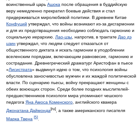
воинственный царь
Ашока
после обращения в буддийскую
веру немедленно прекратил боевые действия и стал
придерживаться миролюбивой политики. В древнем Китае
Конфуций
утверждал, что войны возникают из-за дисгармонии
и для их предотвращения необходимо соблюдать гармонию и
социальную иерархию.
Лао-цзы
, напротив, в трактате
Дао дэ
цзин
утверждал, что людям следует отказаться от
общественного диктата и искать гармонии в уподоблении
вселенским порядкам, включающим равновесие, гармонию и
сострадание. Древнегреческий драматург Аристофан в пьесе
«
Лисистрата
» выдвинул идею о том, что психология войны
обусловлена заносчивостью мужчин и их жаждой политической
власти. По сценарию пьесы, войну прекращают женщины с
обеих воюющих сторон. Среди более поздних мыслителей-
предшественников психологи мира упоминают чешского
педагога
Яна Амоса Коменского
, английского квакера
[ru]
Джонатана Даймонда
, а также американского писателя
[5]
Марка Твена
.