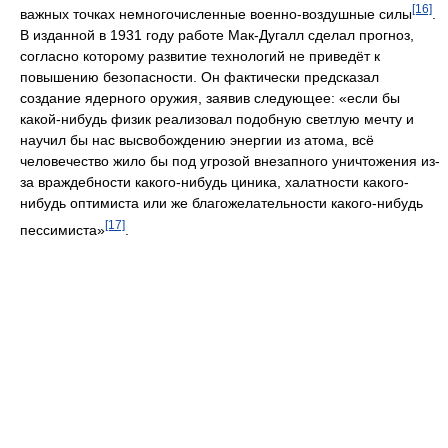
[16]
важных точках немногочисленные военно-воздушные силы
.
В изданной в 1931 году работе Мак-Дугалл сделал прогноз,
согласно которому развитие технологий не приведёт к
повышению безопасности. Он фактически предсказал
создание ядерного оружия, заявив следующее: «если бы
какой-нибудь физик реализовал подобную светлую мечту и
научил бы нас высвобождению энергии из атома, всё
человечество жило бы под угрозой внезапного уничтожения из-
за враждебности какого-нибудь циника, халатности какого-
нибудь оптимиста или же благожелательности какого-нибудь
[17]
пессимиста»
.