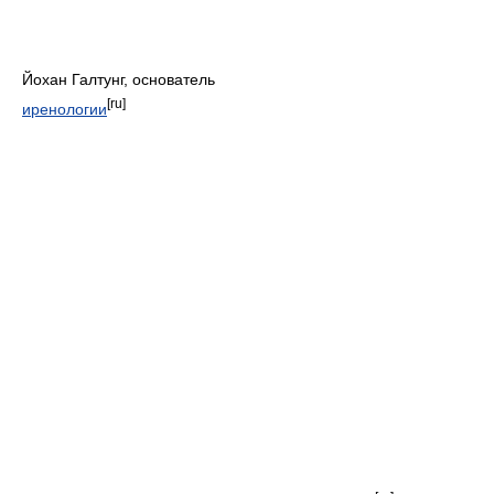
Йохан Галтунг, основатель
[ru]
иренологии