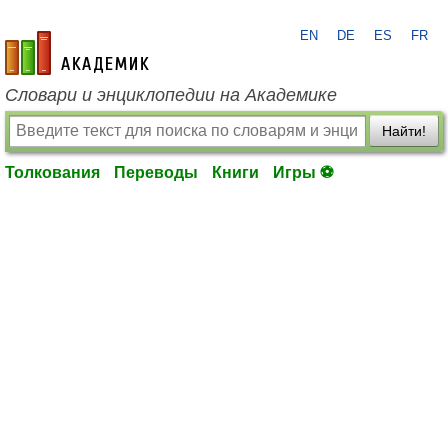
EN
DE
ES
FR
academic.ru
Словари и энциклопедии на Академике
Найти!
Толкования
Переводы
Книги
Игры ⚽