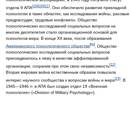
[19]
[20]
[21]
отдела 9 АПА
. Оно обеспечило развитие прикладной
психологии в таких областях, как исследования войны, расовые
предрассудки, трудовые конфликты. Общество
психологических исследований социальных вопросов на
многие десятилетия стало организационной основой для
психологов мира. В конце XX века, после образования
[ru]
Американского психологического общества
, Общество
психологических исследований социальных вопросов
присоединилось к нему в качестве аффилированной
[22]
организации, сохранив при этом свою независимость
.
Вторая мировая война естественным образом повысила
[23]
интерес научного сообщества к вопросам войны и мира
. В
1945—1946 гг. в АПА был создан отдел 19 «Военная
психология» («Division of Military Psychology»).