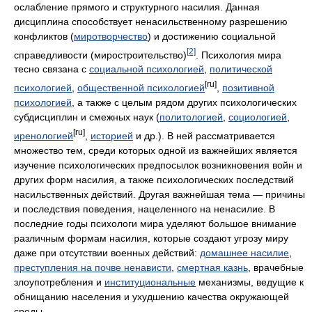
ослабление прямого и структурного насилия. Данная
дисциплина способствует ненасильственному разрешению
конфликтов (
миротворчество
) и достижению социальной
[2]
справедливости (миростроительство)
. Психология мира
тесно связана с
социальной психологией
,
политической
[ru]
психологией
,
общественной психологией
,
позитивной
психологией
, а также с целым рядом других психологических
субдисциплин и смежных наук (
политологией
,
социологией
,
[ru]
иренологией
,
историей
и др.). В ней рассматривается
множество тем, среди которых одной из важнейших является
изучение психологических предпосылок возникновения войн и
других форм насилия, а также психологических последствий
насильственных действий. Другая важнейшая тема — причины
и последствия поведения, нацеленного на ненасилие. В
последние годы психологи мира уделяют большое внимание
различным формам насилия, которые создают угрозу миру
даже при отсутствии военных действий:
домашнее насилие
,
преступления на почве ненависти
,
смертная казнь
, врачебные
злоупотребления и
институциональные
механизмы, ведущие к
обнищанию населения и ухудшению качества окружающей
среды.