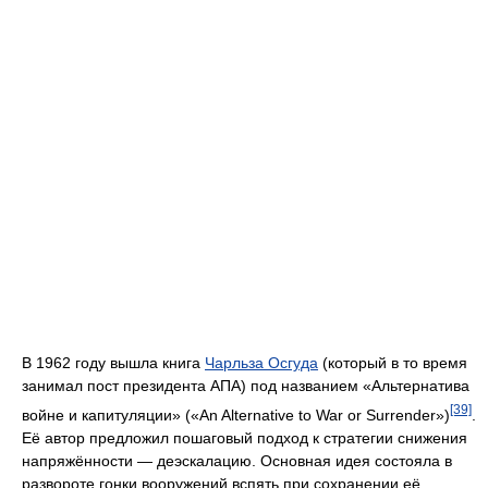
В 1962 году вышла книга
Чарльза Осгуда
(который в то время
занимал пост президента АПА) под названием «Альтернатива
[39]
войне и капитуляции» («An Alternative to War or Surrender»)
.
Её автор предложил пошаговый подход к стратегии снижения
напряжённости — деэскалацию. Основная идея состояла в
развороте гонки вооружений вспять при сохранении её