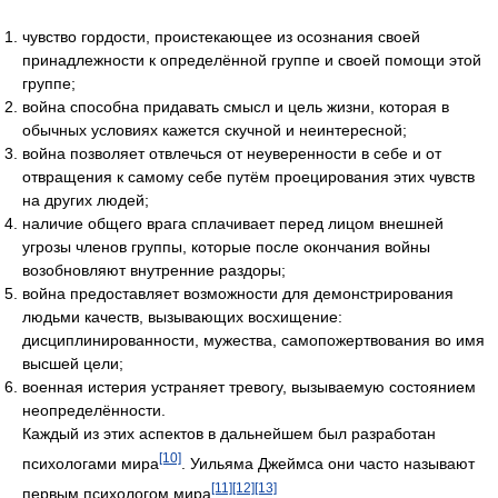
чувство гордости, проистекающее из осознания своей
принадлежности к определённой группе и своей помощи этой
группе;
война способна придавать смысл и цель жизни, которая в
обычных условиях кажется скучной и неинтересной;
война позволяет отвлечься от неуверенности в себе и от
отвращения к самому себе путём проецирования этих чувств
на других людей;
наличие общего врага сплачивает перед лицом внешней
угрозы членов группы, которые после окончания войны
возобновляют внутренние раздоры;
война предоставляет возможности для демонстрирования
людьми качеств, вызывающих восхищение:
дисциплинированности, мужества, самопожертвования во имя
высшей цели;
военная истерия устраняет тревогу, вызываемую состоянием
неопределённости.
Каждый из этих аспектов в дальнейшем был разработан
[10]
психологами мира
. Уильяма Джеймса они часто называют
[11]
[12]
[13]
первым психологом мира
.