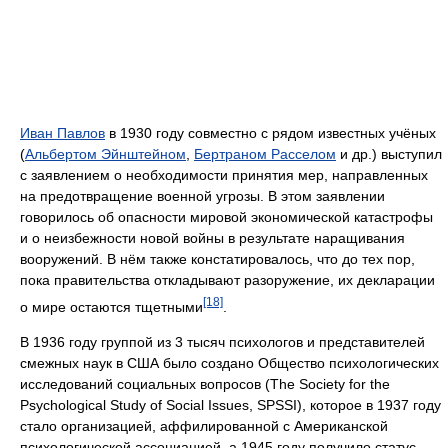
Иван Павлов
в 1930 году совместно с рядом известных учёных
(
Альбертом Эйнштейном
,
Бертраном Расселом
и др.) выступил
с заявлением о необходимости принятия мер, направленных
на предотвращение военной угрозы. В этом заявлении
говорилось об опасности мировой экономической катастрофы
и о неизбежности новой войны в результате наращивания
вооружений. В нём также констатировалось, что до тех пор,
пока правительства откладывают разоружение, их декларации
[18]
о мире остаются тщетными
.
В 1936 году группой из 3 тысяч психологов и представителей
смежных наук в США было создано Общество психологических
исследований социальных вопросов (The Society for the
Psychological Study of Social Issues, SPSSI), которое в 1937 году
стало организацией, аффилированной с Американской
психологической ассоциацией, а 1945 году получило статус