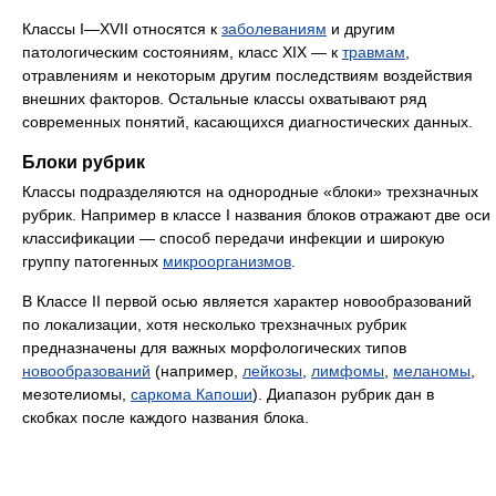
Классы I—XVII относятся к
заболеваниям
и другим
патологическим состояниям, класс XIX — к
травмам
,
отравлениям и некоторым другим последствиям воздействия
внешних факторов. Остальные классы охватывают ряд
современных понятий, касающихся диагностических данных.
Блоки рубрик
Классы подразделяются на однородные «блоки» трехзначных
рубрик. Например в классе I названия блоков отражают две оси
классификации — спо­соб передачи инфекции и широкую
группу патогенных
микроорганиз­мов
.
В Классе II первой осью является характер новообразований
по локализации, хотя несколько трехзначных рубрик
предназначены для важных морфологических типов
новообразований
(например,
лейкозы
,
лимфомы
,
меланомы
,
мезотелиомы,
саркома Капоши
). Диапазон рубрик дан в
скобках после каждого названия блока.