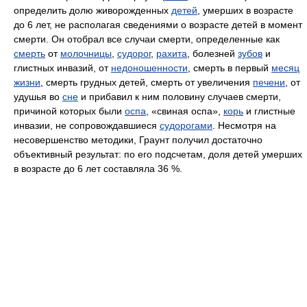
определить долю живорожденных
детей
, умерших в возрасте
до 6 лет, не располагая сведениями о возрасте детей в момент
смерти. Он отобрал все случаи смерти, определенные как
смерть
от
молочницы
,
судорог
,
рахита
, болезней
зубов
и
глистных инвазий, от
недоношенности
, смерть в первый
месяц
жизни
, смерть грудных детей, смерть от увеличения
печени
, от
удушья во
сне
и прибавил к ним половину случаев смерти,
причиной которых были
оспа
, «свиная оспа»,
корь
и глистные
инвазии, не сопровождавшиеся
судорогами
. Несмотря на
несовершенство методики, Граунт получил достаточно
объективный результат: по его подсчетам, доля детей умерших
в возрасте до 6 лет составляла 36 %.