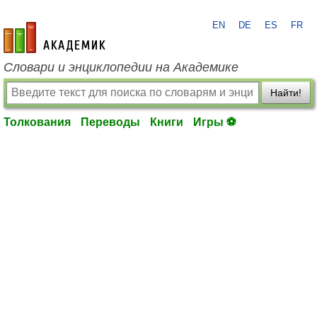
EN
DE
ES
FR
academic.ru
Словари и энциклопедии на Академике
Найти!
Толкования
Переводы
Книги
Игры ⚽