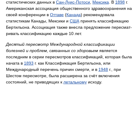
статистических данных в
Сан-Луис-Потоси
,
Мексика
. В
1898
г.
Американская ассоциация обществен­ного здравоохранения на
своей конференции в
Оттаве
(
Канада
) реко­мендовала
статистикам Канады, Мексики и
США
принять классифи­кацию
Бертильона. Ассоциация также внесла предложение пересмат­
ривать классификацию каждые 10 лет.
Десятый пересмотр Международной классификации
болезней и проблем, связанных со здоровьем
является
последним в серии пересмотров классификаций, которая была
начата в
1893
г. как Классификация Бертильона, или
Международный перечень причин смерти, и в
1948
г., при
Шестом пересмотре, была расширена за счёт включения
состояний, не приводящих к
летальному
исходу.