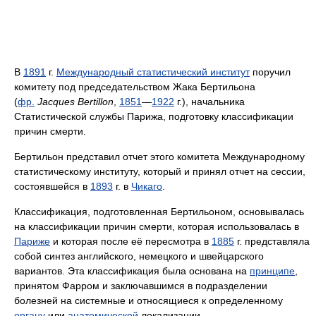
В
1891
г.
Международный статистический институт
поручил
комитету под председательством Жака Бертильона
(
фр.
Jacques Bertillon
,
1851
—
1922
г.), начальника
Статистической службы Парижа, подготовку классификации
причин смерти.
Бертильон представил отчет этого комитета Международному
статистическому институту, который и принял отчет на сессии,
состоявшейся в
1893
г. в
Чикаго
.
Класси­фикация, подготовленная Бертильоном, основывалась
на классифика­ции причин смерти, которая использовалась в
Париже
и которая после её пересмотра в
1885
г. представляла
собой синтез английского, не­мецкого и швейцарского
вариантов. Эта классификация была основана на
принципе
,
принятом Фарром и заключавшимся в подразделении
болезней на системные и относящиеся к определенному
органу
или
анатомической
локализации.