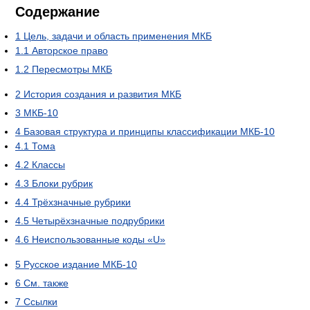
Содержание
1
Цель, задачи и область применения МКБ
1.1
Авторское право
1.2
Пересмотры МКБ
2
История создания и развития МКБ
3
МКБ-10
4
Базовая структура и принципы классификации МКБ-10
4.1
Тома
4.2
Классы
4.3
Блоки рубрик
4.4
Трёхзначные рубрики
4.5
Четырёхзначные подрубрики
4.6
Неиспользованные коды «U»
5
Русское издание МКБ-10
6
См. также
7
Ссылки