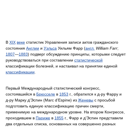
В
XIX
веке
статистик Управления записи актов гражданского
состояния
Англии
и
Уэльса
Уильям Фарр (
англ.
William Farr
;
1807
—
1883
) подверг обсуждению принципы, которыми следует
ру­ководствоваться при составлении
статистической
классификации бо­лезней, и настаивал на принятии единой
классификации
.
Первый Международный статис­тический конгресс,
состоявшийся в
Брюсселе
в
1853
г., обратился к д-ру Фарру и
д-ру Марку д’Эспин (Marc d’Espine) из
Женевы
с просьбой
подготовить единую классификацию причин смерти,
применимую на международном уровне. На втором Конгрессе,
проходившем в
Париже
в
1855
г., Фарр и д’Эспин представили
два отдельных списка, основанных на совершенно разных