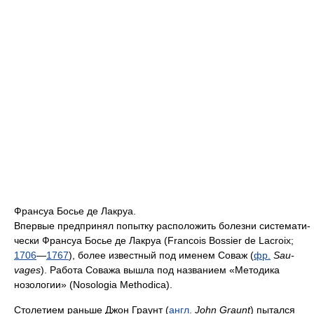
Франсуа Босье де Лакруа.
Впервые предпринял попытку расположить болезни системати­
чески Франсуа Босье де Лакруа (Francois Bossier de Lacroix;
1706
—
1767
), более известный под именем Соваж (
фр.
Sau­
vages
). Работа Соважа вышла под названием «Методика
нозологии» (Nosologia Methodica).
Столетием раньше Джон Граунт (
англ.
John Graunt
) пытался