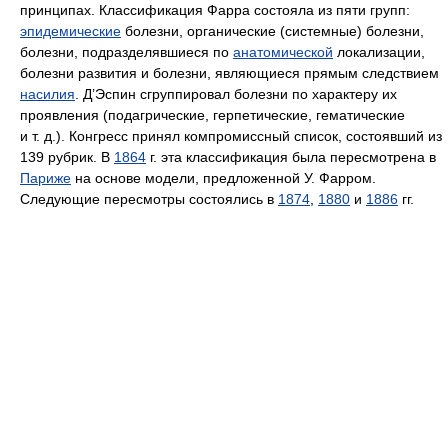
принципах. Классификация Фарра состояла из пяти групп:
эпидемические
болез­ни, органические (системные) болезни,
болезни, подразделявшиеся по
анатомической
локализации,
болезни развития и болезни, являющиеся прямым следствием
насилия
. Д’Эспин сгруппировал болезни по харак­теру их
проявления (подагрические, герпетические, гематические
и т. д.). Конгресс принял компромиссный список, состоявший из
139 рубрик. В
1864
г. эта классификация была пересмотрена в
Париже
на основе модели, предложенной У. Фарром.
Следующие пересмотры со­стоялись в
1874
,
1880
и
1886
гг.