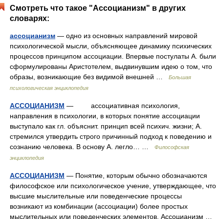
Смотреть что такое "Ассоцианизм" в других
словарях:
ассоцианизм
— одно из основных направлений мировой
психологической мысли, объясняющее динамику психических
процессов принципом ассоциации. Впервые постулаты А. были
сформулированы Аристотелем, выдвинувшим идею о том, что
образы, возникающие без видимой внешней …
Большая
психологическая энциклопедия
АССОЦИАНИЗМ
— ассоциативная психология,
направления в психологии, в которых понятие ассоциации
выступало как гл. объяснит. принцип всей психич. жизни; А.
стремился утвердить строго причинный подход к поведению и
сознанию человека. В основу А. легло… …
Философская
энциклопедия
АССОЦИАНИЗМ
— Понятие, которым обычно обозначаются
философское или психологическое учение, утверждающее, что
высшие мыслительные или поведенческие процессы
возникают из комбинации (ассоциации) более простых
мыслительных или поведенческих элементов. Ассоцианизм …