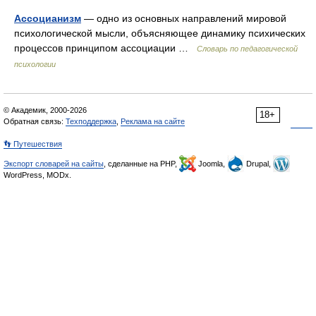
Ассоцианизм
— одно из основных направлений мировой
психологической мысли, объясняющее динамику психических
процессов принципом ассоциации …
Словарь по педагогической
психологии
© Академик, 2000-2026
18+
Обратная связь:
Техподдержка
,
Реклама на сайте
👣 Путешествия
Экспорт словарей на сайты
, сделанные на PHP,
Joomla,
Drupal,
WordPress, MODx.