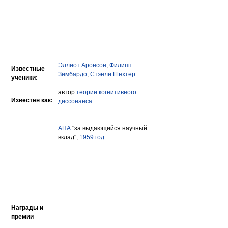
Эллиот Аронсон
,
Филипп
Известные
Зимбардо
,
Стэнли Шехтер
ученики:
автор
теории когнитивного
Известен как:
диссонанса
АПА
"за выдающийся научный
вклад",
1959 год
Награды и
премии