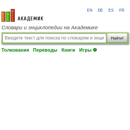
EN
DE
ES
FR
academic.ru
Словари и энциклопедии на Академике
Найти!
Толкования
Переводы
Книги
Игры ⚽