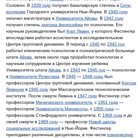
Соломон. В
1939 году
получил бакалаврскую степень в
Сити-
колледже
Городского университета Нью-Йорка. В
1940 году
окончил магистратуру в
Университета Айовы
. В
1942 году
получил степень
доктора философии
по психологии. Его
научным руководителем был
Курт Левин
, у которого Фестингер
впоследствии работал ассистентом в исследовательском
Центре групповой динамики. В период с
1940
по
1942 год
работал клиническим психологом в психиатрической больнице
штата
Айова
, затем около года проработал психологом и
научным сотрудником в Центре изучения ребенка
Университета штата
Айова
, а с
1943
по
1945 год
— психологом
в
Университете Рочестера
. В
1945
—
1948 годы
был
профессором Центра групповой динамики, основанный
Куртом
Левином
в
1945 году
при Массачусетсском технологическом
институте. После смерти Левина в
1947 году
Фестингер стал
профессором
Мичиганского университета
, с
1951 года
—
профессором
Университета Миннесоты
, с
1955 года
—
профессором Стэнфордского университета. С
1968 года
и до
своей смерти в
1989 году
— профессор
Новой школы
социальных исследований
в Нью-Йорке. Фестингер
преподавал различные дисциплины, в том числе
клиническую