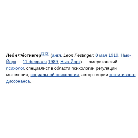
[1]
[2]
Лео́н Фе́стингер
(
англ.
Leon Festinger
;
8 мая
1919
,
Нью-
Йорк
—
11 февраля
1989
,
Нью-Йорк
) — американский
психолог
, специалист в области психологии регуляции
мышления,
социальной психологии
, автор теории
когнитивного
диссонанса
.