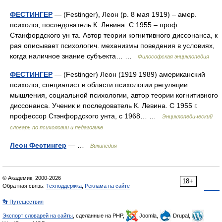
ФЕСТИНГЕР
— (Festinger), Леон (р. 8 мая 1919) – амер.
психолог, последователь К. Левина. С 1955 – проф.
Станфордского ун та. Автор теории когнитивного диссонанса, к
рая описывает психологич. механизмы поведения в условиях,
когда наличное знание субъекта… …
Философская энциклопедия
ФЕСТИНГЕР
— (Festinger) Леон (1919 1989) американский
психолог, специалист в области психологии регуляции
мышления, социальной психологии, автор теории когнитивного
диссонанса. Ученик и последователь К. Левина. С 1955 г.
профессор Стэнфордского унта, с 1968… …
Энциклопедический
словарь по психологии и педагогике
Леон Фестингер
— …
Википедия
© Академик, 2000-2026
18+
Обратная связь:
Техподдержка
,
Реклама на сайте
👣 Путешествия
Экспорт словарей на сайты
, сделанные на PHP,
Joomla,
Drupal,