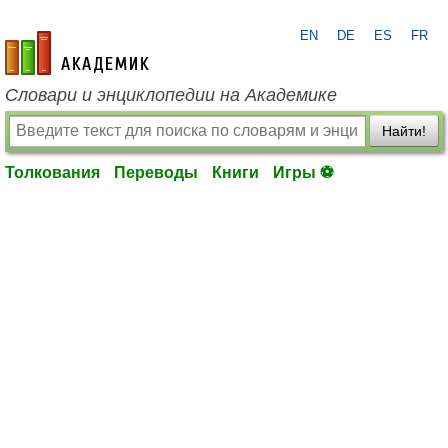
EN
DE
ES
FR
academic.ru
Словари и энциклопедии на Академике
Найти!
Толкования
Переводы
Книги
Игры ⚽