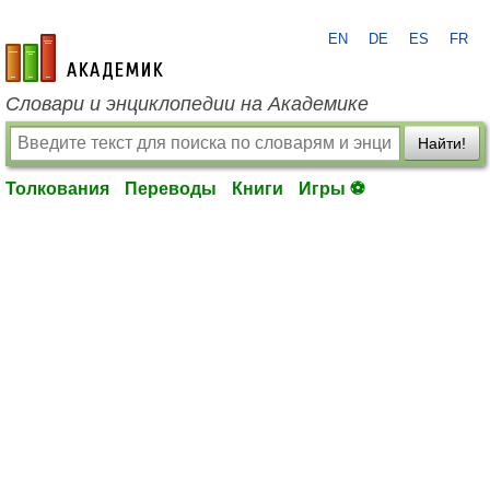
EN
DE
ES
FR
academic.ru
Словари и энциклопедии на Академике
Найти!
Толкования
Переводы
Книги
Игры ⚽