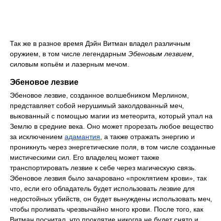
Так же в разное время Дэйн Витман владел различным
оружием, в том числе легендарным
Эбеновым лезвием
,
силовым копьём и лазерным мечом.
Эбеновое лезвие
Эбеновое лезвие, созданное волшебником Мерлином,
представляет собой нерушимый заколдованный меч,
выкованный с помощью магии из метеорита, который упал на
Землю в средние века. Оно может прорезать любое вещество
за исключением
адамантия
, а также отражать энергию и
проникнуть через энергетические поля, в том числе созданные
мистическими сил. Его владелец может также
транспортировать лезвие к себе через магическую связь.
Эбеновое лезвия было зачаровано «проклятием крови», так
что, если его обладатель будет использовать лезвие для
недостойных убийств, он будет вынуждены использовать меч,
чтобы проливать чрезвычайно много крови. После того, как
Витман посчитал, что проклятие никогда не будет снято и