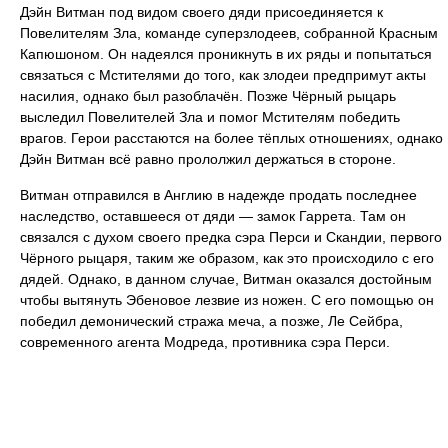
Дэйн Витман под видом своего дяди присоединяется к
Повелителям Зла, команде суперзлодеев, собранной Красным
Капюшоном. Он надеялся проникнуть в их ряды и попытаться
связаться с Мстителями до того, как злодеи предпримут акты
насилия, однако был разоблачён. Позже Чёрный рыцарь
выследил Повелителей Зла и помог Мстителям победить
врагов. Герои расстаются на более тёплых отношениях, однако
Дэйн Витман всё равно прололжил держаться в стороне.
Витман отправился в Англию в надежде продать последнее
наследство, оставшееся от дяди — замок Гаррета. Там он
связался с духом своего предка сэра Перси и Скандии, первого
Чёрного рыцаря, таким же образом, как это происходило с его
дядей. Однако, в данном случае, Витман оказался достойным
чтобы вытянуть Эбеновое лезвие из ножен. С его помощью он
победил демонический стража меча, а позже, Ле Сейбра,
современного агента Модреда, противника сэра Перси.