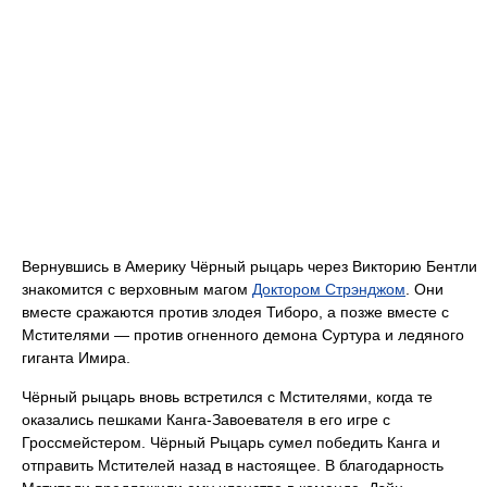
Вернувшись в Америку Чёрный рыцарь через Викторию Бентли
знакомится с верховным магом
Доктором Стрэнджом
. Они
вместе сражаются против злодея Тиборо, а позже вместе с
Мстителями — против огненного демона Суртура и ледяного
гиганта Имира.
Чёрный рыцарь вновь встретился с Мстителями, когда те
оказались пешками Канга-Завоевателя в его игре с
Гроссмейстером. Чёрный Рыцарь сумел победить Канга и
отправить Мстителей назад в настоящее. В благодарность