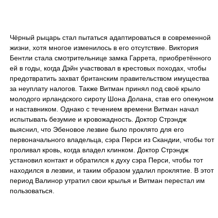
Чёрный рыцарь стал пытаться адаптироваться в современной
жизни, хотя многое изменилось в его отсутствие. Виктория
Бентли стала смотрительнице замка Гаррета, приобретённого
ей в годы, когда Дэйн участвовал в крестовых походах, чтобы
предотвратить захват британским правительством имущества
за неуплату налогов. Также Витман принял под своё крыло
молодого ирландского сироту Шона Долана, став его опекуном
и наставником. Однако с течением времени Витман начал
испытывать безумие и кровожадность. Доктор Стрэндж
выяснил, что Эбеновое лезвие было проклято для его
первоначального владельца, сэра Перси из Скандии, чтобы тот
проливал кровь, когда владел клинком. Доктор Стрэндж
установил контакт и обратился к духу сэра Перси, чтобы тот
находился в лезвии, и таким образом удалил проклятие. В этот
период Валинор утратил свои крылья и Витман перестал им
пользоваться.