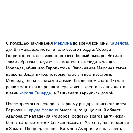
С помощью заклинания
Мерлина
во время кончины
Камелота
дух Витмана вселяется в тело своего предка, Эобара
Гаррингтона, также известного как Черный рыцарь. Витман
таким образом получает возможность отследить злодея
Модреда, убившего Гаррингтона. Заклинание Мерлина также
привело Защитников, которые помогли противостоять
Модреду, его союзникам и армии. В конечном счете Витман
решил остаться в прошлом, сражаясь в крестовых походах от
имени
короля Ричарда
, а Защитники вернулись домой.
После крестовых походов к Черному рыцарю присоединился
Верховный
друид
Авалона
Амергин, защищающий области
Авалона от нападения Фоморов, родовых врагов английский
богов, которые хотели бы использовать Авалон для вторжения
в Землю. По предложению Витмана Амергин использовать