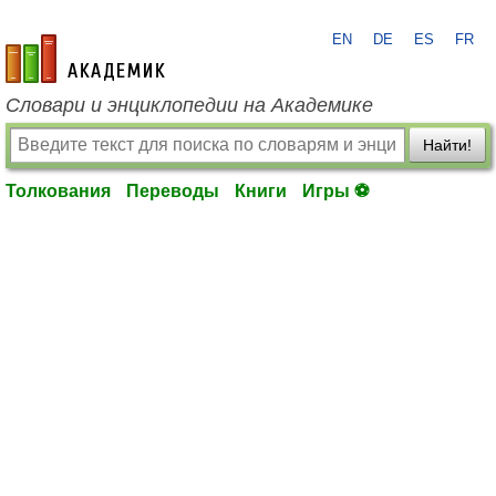
EN
DE
ES
FR
academic.ru
Словари и энциклопедии на Академике
Найти!
Толкования
Переводы
Книги
Игры ⚽