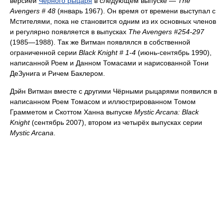
версией
Чёрного рыцаря
в следующем выпуске —
The
Avengers # 48
(январь 1967). Он время от времени выступал с
Мстителями, пока не становится одним из их основных членов
и регулярно появляется в выпусках
The Avengers #254-297
(1985—1988). Так же Витман появлялся в собственной
ограниченной серии
Black Knight # 1-4
(июнь-сентябрь 1990),
написанной Роем и Данном Томасами и нарисованной Тони
ДеЗунига и Ричем Баклером.
Дэйн Витман вместе с другими Чёрными рыцарями появился в
написанном Роем Томасом и иллюстрированном Томом
Грамметом и Скоттом Ханна выпуске
Mystic Arcana: Black
Knight
(сентябрь 2007), втором из четырёх выпусках серии
Mystic Arcana
.