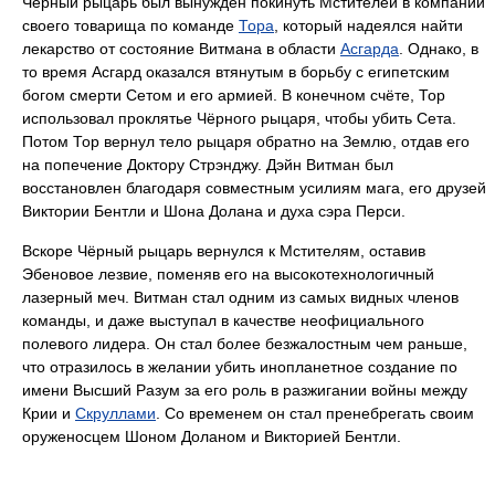
Чёрный рыцарь был вынужден покинуть Мстителей в компании
своего товарища по команде
Тора
, который надеялся найти
лекарство от состояние Витмана в области
Асгарда
. Однако, в
то время Асгард оказался втянутым в борьбу с египетским
богом смерти Сетом и его армией. В конечном счёте, Тор
использовал проклятье Чёрного рыцаря, чтобы убить Сета.
Потом Тор вернул тело рыцаря обратно на Землю, отдав его
на попечение Доктору Стрэнджу. Дэйн Витман был
восстановлен благодаря совместным усилиям мага, его друзей
Виктории Бентли и Шона Долана и духа сэра Перси.
Вскоре Чёрный рыцарь вернулся к Мстителям, оставив
Эбеновое лезвие, поменяв его на высокотехнологичный
лазерный меч. Витман стал одним из самых видных членов
команды, и даже выступал в качестве неофициального
полевого лидера. Он стал более безжалостным чем раньше,
что отразилось в желании убить инопланетное создание по
имени Высший Разум за его роль в разжигании войны между
Крии и
Скруллами
. Со временем он стал пренебрегать своим
оруженосцем Шоном Доланом и Викторией Бентли.