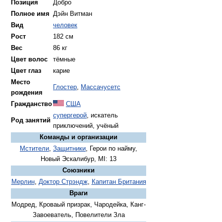
Позиция
Добро
Полное имя
Дэйн Витман
Вид
человек
Рост
182 см
Вес
86 кг
Цвет волос
тёмные
Цвет глаз
карие
Место
Глостер
,
Массачусетс
рождения
Гражданство
США
супергерой
, искатель
Род занятий
приключений, учёный
Команды и организации
Мстители
,
Защитники
, Герои по найму,
Новый Эскалибур, MI: 13
Союзники
Мерлин
,
Доктор Стрэндж
,
Капитан Британия
Враги
Модред, Кроваый призрак, Чародейка, Канг-
Завоеватель, Повелители Зла