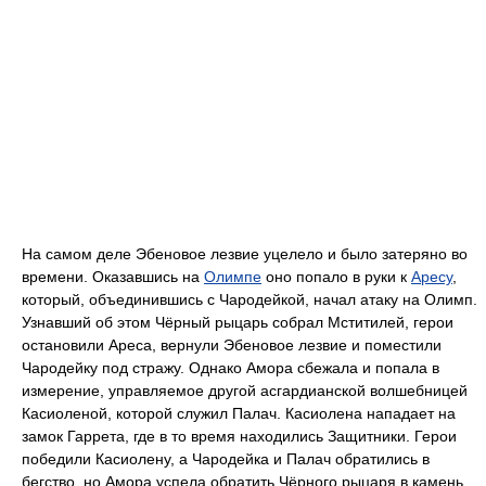
На самом деле Эбеновое лезвие уцелело и было затеряно во
времени. Оказавшись на
Олимпе
оно попало в руки к
Аресу
,
который, объединившись с Чародейкой, начал атаку на Олимп.
Узнавший об этом Чёрный рыцарь собрал Мститилей, герои
остановили Ареса, вернули Эбеновое лезвие и поместили
Чародейку под стражу. Однако Амора сбежала и попала в
измерение, управляемое другой асгардианской волшебницей
Касиоленой, которой служил Палач. Касиолена нападает на
замок Гаррета, где в то время находились Защитники. Герои
победили Касиолену, а Чародейка и Палач обратились в
бегство, но Амора успела обратить Чёрного рыцаря в камень.