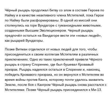
Чёрный рыцарь продолжал битву со злом в составе Героев по
Найму и в качестве неактивного члена Мстителей, пока Герои
по Найму были расформированы. В одной из миссий они
столкнулись на горе Вундагоре с гуманоидными животными,
созданными Высшим Эволюционером. Черный рыцарь
предпочёл остаться на Вандагоре вести эти «новых людей»,
как рыцарей Вундагоры.
Позже Витман отделился от новых людей для того, чтобы
присоединиться к своим коллегам Мстителям в различных
приключениях. Одно из таких приключений привели Чёрного
рыцарь в страну Слорению, где был бушевал Кровавый
призрак. Рыцарь надеялся остаться в Слорении и, наконец,
победить Кровавого призрака, но он вернулся к Мстителям во
время войны против Канга, которому почти удалось захватить
Землю, после боя с Кангром Чёрный рыцарь снова расстался с
Мстителями. Позже Чёрный рыцарь присоединился к Ми-13.