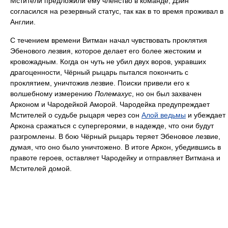
Мстители предложили ему членство в команде, Дэйн
согласился на резервный статус, так как в то время проживал в
Англии.
С течением времени Витман начал чувствовать проклятия
Эбенового лезвия, которое делает его более жестоким и
кровожадным. Когда он чуть не убил двух воров, укравших
драгоценности, Чёрный рыцарь пытался покончить с
проклятием, уничтожив лезвие. Поиски привели его к
волшебному измерению
Полемахус
, но он был захвачен
Арконом и Чародейкой Аморой. Чародейка предупреждает
Мстителей о судьбе рыцаря через сон
Алой ведьмы
и убеждает
Аркона сражаться с супергероями, в надежде, что они будут
разгромлены. В бою Чёрный рыцарь теряет Эбеновое лезвие,
думая, что оно было уничтожено. В итоге Аркон, убедившись в
правоте героев, оставляет Чародейку и отправляет Витмана и
Мстителей домой.