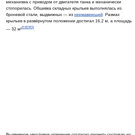
механизма с приводом от двигателя танка и механически
стопорилась. Обшивка складных крыльев выполнялась из
броневой стали, выдвижных — из
нержавеющей
. Размах
крыльев в развёрнутом положении достигал 16,2 м, а площадь
[1]
[2]
[3]
— 32 м²
.
Выдвижное хвостовое оперение согласно проекту состояло из