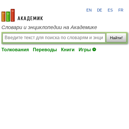
EN
DE
ES
FR
academic.ru
Словари и энциклопедии на Академике
Найти!
Толкования
Переводы
Книги
Игры ⚽