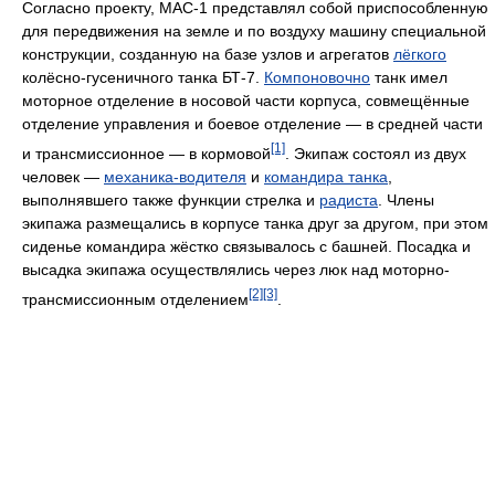
Согласно проекту, МАС-1 представлял собой приспособленную
для передвижения на земле и по воздуху машину специальной
конструкции, созданную на базе узлов и агрегатов
лёгкого
колёсно-гусеничного танка БТ-7.
Компоновочно
танк имел
моторное отделение в носовой части корпуса, совмещённые
отделение управления и боевое отделение — в средней части
[1]
и трансмиссионное — в кормовой
. Экипаж состоял из двух
человек —
механика-водителя
и
командира танка
,
выполнявшего также функции стрелка и
радиста
. Члены
экипажа размещались в корпусе танка друг за другом, при этом
сиденье командира жёстко связывалось с башней. Посадка и
высадка экипажа осуществлялись через люк над моторно-
[2]
[3]
трансмиссионным отделением
.