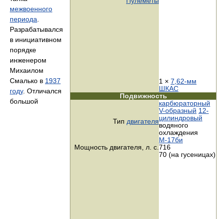
Пулемёты
межвоенного
периода
.
Разрабатывался
в инициативном
порядке
инженером
Михаилом
Смалько в
1937
1 ×
7,62-мм
ШКАС
году
. Отличался
Подвижность
большой
карбюраторный
V-образный
12-
цилиндровый
Тип
двигателя
водяного
охлаждения
М-17би
Мощность двигателя,
л. с.
716
70 (на гусеницах)