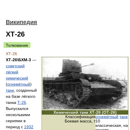
Википедия
ХТ-26
Толкование
ХТ-26
ХТ-26\БХМ-3
—
советский
лёгкий
химический
(
огнемётный
)
танк
, созданный
на базе лёгкого
танка
Т-26
.
Выпускался
Химический танк ХТ-26 (ОТ-26)
несколькими
Классификация
огнемётный
танк
сериями в
Боевая масса, т
10
классическая, на
период с
1932
основе