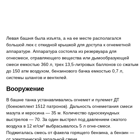
Левая башня была изъята, а на ее месте располагался
большой люк с откидной крышкой для доступа к огнеметной
аппаратуре. Аппаратура состояла из резервуара для
огнесмеси, отравляющего вещества или дымообразующей
смеси емкостью 360 л, трех 13,5-литровых баллонов со сжатым
до 150 атм воздухом, бензинового бачка емкостью 0,7 л,
системы шлангов и вентилей.
Вооружение
В башне танка устанавливались огнемет и пулемет ДТ
(боекомплект 1512 патронов). Дальность огнеметания смеси
мазута и керосина — 35 м. Количество односекундных
выстрелов — 70. За один выстрел под давлением сжатого
воздуха в 12 кг/см² выбрасывалось 5 л огне-смеси.
Поджигалась смесь от факела горящего бензина, а бензин —
от электрической запальной свечи.