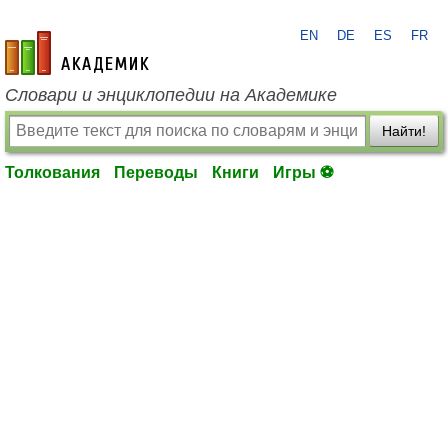
EN
DE
ES
FR
academic.ru
Словари и энциклопедии на Академике
Найти!
Толкования
Переводы
Книги
Игры ⚽