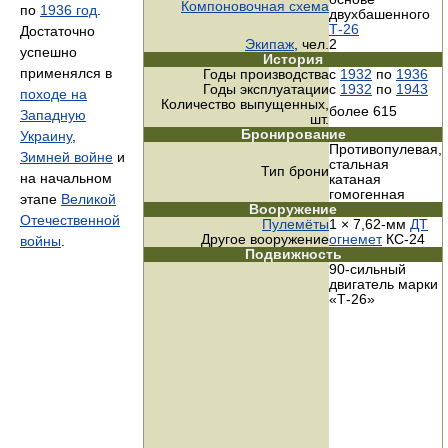
Компоновочная схема
по
1936 год
.
двухбашенного
Т-26
Достаточно
Экипаж
, чел.
2
успешно
История
применялся в
Годы производства
с
1932
по
1936
Годы эксплуатации
с
1932
по
1943
походе на
Количество выпущенных,
более 615
Западную
шт.
Бронирование
Украину
,
Противопулевая,
Зимней войне
и
стальная
Тип брони
на начальном
катаная
гомогенная
этапе
Великой
Вооружение
Отечественной
Пулемёты
1 × 7,62-мм
ДТ
Другое вооружение
огнемет
КС-24
войны
.
Подвижность
90-сильный
двигатель марки
«Т-26»