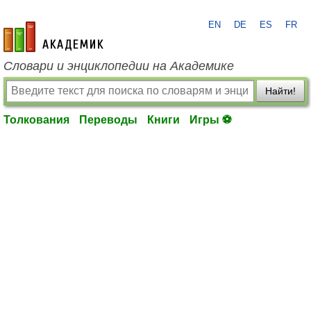
EN
DE
ES
FR
academic.ru
Словари и энциклопедии на Академике
Найти!
Толкования
Переводы
Книги
Игры ⚽