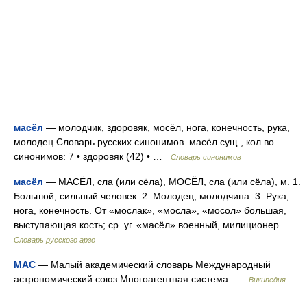
масёл
— молодчик, здоровяк, мосёл, нога, конечность, рука,
молодец Словарь русских синонимов. масёл сущ., кол во
синонимов: 7 • здоровяк (42) • …
Словарь синонимов
масёл
— МАСЁЛ, сла (или сёла), МОСЁЛ, сла (или сёла), м. 1.
Большой, сильный человек. 2. Молодец, молодчина. 3. Рука,
нога, конечность. От «мослак», «мосла», «мосол» большая,
выступающая кость; ср. уг. «масёл» военный, милиционер …
Словарь русского арго
МАС
— Малый академический словарь Международный
астрономический союз Многоагентная система …
Википедия