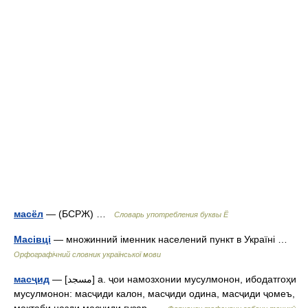
масёл
— (БСРЖ) …
Словарь употребления буквы Ё
Масівці
— множинний іменник населений пункт в Україні …
Орфографічний словник української мови
масҷид
— [مسجد] а. ҷои намозхонии мусулмонон, ибодатгоҳи
мусулмонон: масҷиди калон, масҷиди одина, масҷиди ҷомеъ,