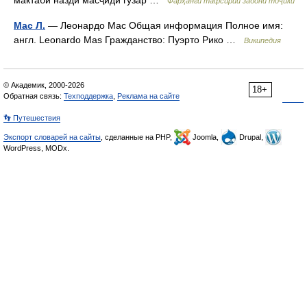
мактаби назди масҷиди гузар …
Фарҳанги тафсирии забони тоҷикӣ
Мас Л.
— Леонардо Мас Общая информация Полное имя:
англ. Leonardo Mas Гражданство: Пуэрто Рико …
Википедия
© Академик, 2000-2026
18+
Обратная связь:
Техподдержка
,
Реклама на сайте
👣 Путешествия
Экспорт словарей на сайты
, сделанные на PHP,
Joomla,
Drupal,
WordPress, MODx.