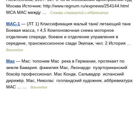
Москва Источник: http://www.regnum.ru/expnews/254144.html
МСА МАС между …
Словарь сокращений и аббревиатур
МАС-1
— (ЛТ 1) Классификация малый танк/ летающий танк
Боевая масса, т 4,5 Компоновочная схема моторное
отделение спереди, боевое и отделение управления в
середине, трансмиссионное сзади Экипаж, чел. 2 История …
Википедия
Мас
— Мас: топоним Мас река в Германии, протекает по
земле Бавария. фамилия Мас, Леонардо пуэрториканский
боксёр профессионал. Мас Конде, Сальвадор испанский
дирижёр. Мас, Николас голландский художник. аббревиатура
МАС … …
Википедия