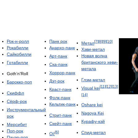
Рок-н-ролл
Панк рок
[7]
[8]
[9]
[10]
Метал
Рокабилли
Анархо-панк
Хэви-метал
Сайкобилли
Новая волна
Арт-панк
британского хеви-
Готабилли
Ска-панк
метала
Хоррор-панк
Goth’n'Roll
Глэм-метал
Дэт-рок
Барокко-поп
[11]
[12]
[13]
Visual kei
Краст-панк
Скиффл
[14]
Фолк-панк
Сёрф-рок
Кельтик-панк
Oshare kei
Инструментальный
Nagoya Kei
Стрит-панк
рок
Курафу-кэй
Скейт-панк
Мерсибит
Поп-рок
Спид-метал
[6]
Oi!
Пауэр-поп