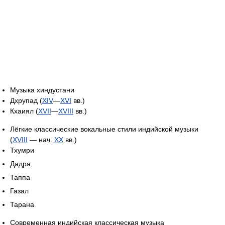
Музыка хиндустани
Дхрупад (
XIV
—
XVI
вв.)
Кхаиял (
XVII
—
XVIII
вв.)
Лёгкие классические вокальные стили индийской музыки
(
XVIII
— нач.
XX
вв.)
Тхумри
Дадра
Таппа
Газал
Тарана
Современная индийская классическая музыка