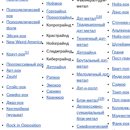
Фьюнерал-дум-
Нойзкор
Нойз-рок
метал
Психоделический
Горграйнд
Дэнс-рок
рок
[18]
Порнограйнд
Дэт-метал
Психоделический
Стоунер-
Традиционный
Копрограйнд
фолк
Альтерна
дэт-метал
Крастрайнд
Эйсид-рок
Нойз-поп
Техничный дэт-
New Weird America
Нойзграйнд
Шугейзин
метал
Сладжграйнд
Гранж
Дэтграйнд
[1]
Краут-рок
Пост-гра
Киберграйнд
Брутальный дэт-
Прогрессивный рок
метал
Дэтграйнд
Брит-поп
Арт-рок
Мелодичный дэт-
Zeuhl
Инди-рок
Рэпкор
метал
Сэдкор
Эмокор
Спэйс-рок
Дэт-н-ролл
Скримо
Трип-рок
Симфо-рок
Кранккор
[19]
Поп-панк
Блэк-метал
Джаз-рок
Депрессивно-
Колледж-
Кентербери
суицидальный
(музыка)
Мэдчест
блэк-метал
Фанк-рок
Rock in Opposition
Симфонический