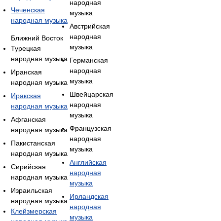
народная
Чеченская
музыка
народная музыка
Австрийская
народная
Ближний Восток
музыка
Турецкая
народная музыка
Германская
народная
Иранская
музыка
народная музыка
Швейцарская
Иракская
народная
народная музыка
музыка
Афганская
Французская
народная музыка
народная
Пакистанская
музыка
народная музыка
Английская
Сирийская
народная
народная музыка
музыка
Израильская
Ирландская
народная музыка
народная
Клейзмерская
музыка