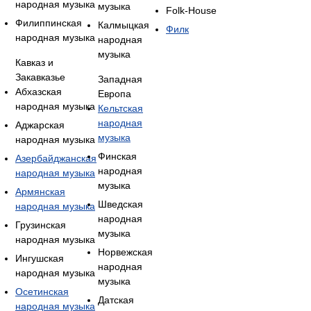
народная музыка
музыка
Folk-House
Филиппинская
Калмыцкая
Филк
народная музыка
народная
музыка
Кавказ и
Закавказье
Западная
Абхазская
Европа
народная музыка
Кельтская
народная
Аджарская
музыка
народная музыка
Финская
Азербайджанская
народная
народная музыка
музыка
Армянская
Шведская
народная музыка
народная
Грузинская
музыка
народная музыка
Норвежская
Ингушская
народная
народная музыка
музыка
Осетинская
Датская
народная музыка