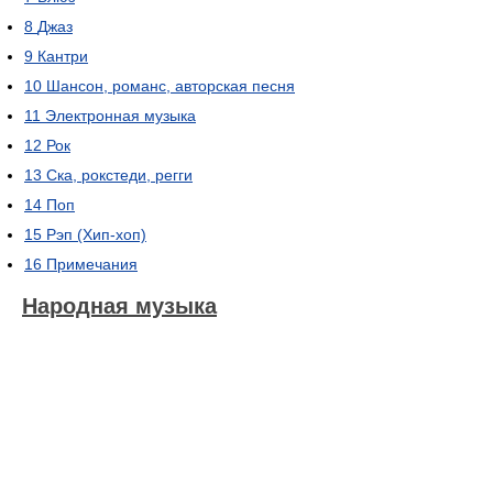
8
Джаз
9
Кантри
10
Шансон, романс, авторская песня
11
Электронная музыка
12
Рок
13
Ска, рокстеди, регги
14
Поп
15
Рэп (Хип-хоп)
16
Примечания
Народная музыка