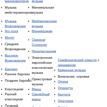
миннезингеров
музыка
Музыка
Минимальная
мейстерзингеров
музыка
Музыка
Меблировочная
Возрождения
музыка
Ars nova
Минимализм
Мотет
Classical
Среднее
Crossover
Возрождение
Неоклассицизм
Высокое
Электронная
Симфонический оркестр
с
Возрождение
европейская
дирижёром
классическая
Барокко
Камерная музыка
музыка
Раннее барокко
Вокальная, хоровая
Оркестровая
Позднее барокко
Опера
музыка
Оперетта
Классицизм
Марш
Ранний
Свадебный
Кантата
классицизм
марш
Оратория
Поздний