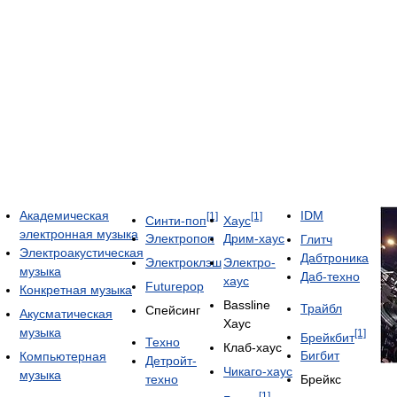
Академическая
IDM
[1]
[1]
Синти-поп
Хаус
электронная музыка
Электропоп
Дрим-хаус
Глитч
Электроакустическая
Дабтроника
Электроклэш
Электро-
музыка
Даб-техно
хаус
Futurepop
Конкретная музыка
Bassline
Трайбл
Спейсинг
Акусматическая
Хаус
музыка
[1]
Брейкбит
Техно
Клаб-хаус
Бигбит
Компьютерная
Детройт-
Чикаго-хаус
музыка
техно
Брейкс
[1]