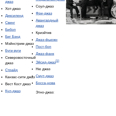
джаз
Соул-джаз
Хот-джаз
Фри-джаз
Диксиленд
Авангардный
Свинг
джаз
Бибоп
Криэйтив
Биг Бэнд
Джаз-фьюжн
Мэйнстрим-джаз
Пост-боп
Буги-вуги
Джаз-фанк
Северовосточный
[1]
Эйсид-джаз
джаз
Ню джаз
Страйд
Смут-джаз
Канзас-сити джаз
Босса-нова
Вест Кост джаз
Кул-джаз
Этно-джаз: