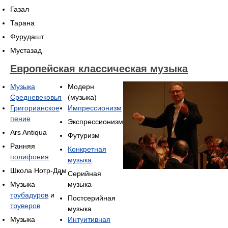
Газал
Тарана
Фурудашт
Мустазад
Европейская классическая музыка
Музыка
Модерн
Средневековья
(музыка)
Григорианское
Импрессионизм
пение
Экспрессионизм
Ars Antiqua
Футуризм
Ранняя
Конкретная
полифония
музыка
Школа Нотр-Дам
Серийная
Музыка
музыка
трубадуров
и
Постсерийная
труверов
музыка
Музыка
Интуитивная