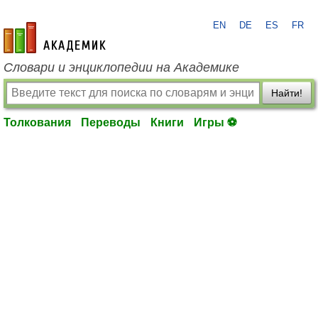
EN
DE
ES
FR
academic.ru
Словари и энциклопедии на Академике
Найти!
Толкования
Переводы
Книги
Игры ⚽