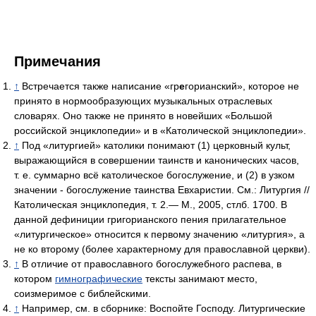
Примечания
↑
Встречается также написание «гр
е
горианский», которое не
принято в нормообразующих музыкальных отраслевых
словарях. Оно также не принято в новейших «Большой
российской энциклопедии» и в «Католической энциклопедии».
↑
Под «литургией» католики понимают (1) церковный культ,
выражающийся в совершении таинств и канонических часов,
т. е. суммарно всё католическое богослужение, и (2) в узком
значении - богослужение таинства Евхаристии. См.: Литургия //
Католическая энциклопедия, т. 2.— М., 2005, стлб. 1700. В
данной дефиниции григорианского пения прилагательное
«литургическое» относится к первому значению «литургия», а
не ко второму (более характерному для православной церкви).
↑
В отличие от православного богослужебного распева, в
котором
гимнографические
тексты занимают место,
соизмеримое с библейскими.
↑
Например, см. в сборнике: Воспойте Господу. Литургические