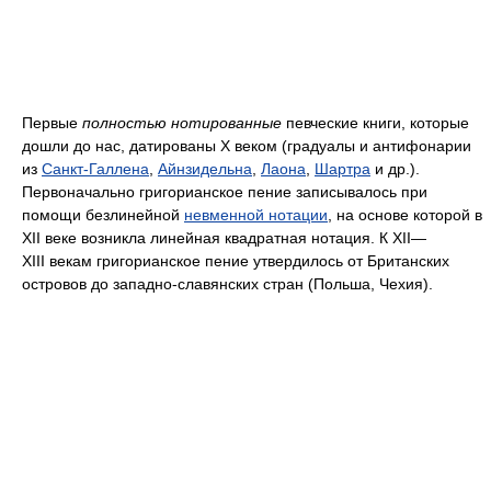
Первые
полностью нотированные
певческие книги, которые
дошли до нас, датированы X веком (градуалы и антифонарии
из
Санкт-Галлена
,
Айнзидельна
,
Лаона
,
Шартра
и др.).
Первоначально григорианское пение записывалось при
помощи безлинейной
невменной нотации
, на основе которой в
XII веке возникла линейная квадратная нотация. К XII—
XIII векам григорианское пение утвердилось от Британских
островов до западно-славянских стран (Польша, Чехия).