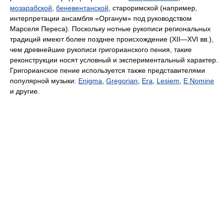
мозарабской
,
беневентанской
, староримской (например,
интерпретации ансамбля «Органум» под руководством
Марселя Переса). Поскольку нотные рукописи региональных
традиций имеют более позднее происхождение (XII—XVI вв.),
чем древнейшие рукописи григорианского пения, такие
реконструкции носят условный и экспериментальный характер.
Григорианское пение используется также представителями
популярной музыки:
Enigma
,
Gregorian
,
Era
,
Lesiem
,
E Nomine
и другие.