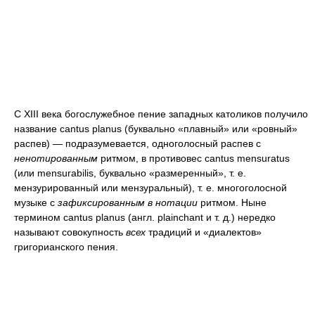
С XIII века богослужебное пение западных католиков получило
название cantus planus (буквально «плавный» или «ровный»
распев) — подразумевается, одноголосный распев с
ненотированным
ритмом, в противовес cantus mensuratus
(или mensurabilis, буквально «размеренный», т. е.
мензурированный или мензуральный), т. е. многоголосной
музыке с
зафиксированным в нотации
ритмом. Ныне
термином cantus planus (англ. plainchant и т. д.) нередко
называют совокупность
всех
традиций и «диалектов»
григорианского пения.