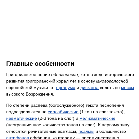
Главные особенности
Григорианское пение
одноголосно
, хотя в ходе исторического
развития григорианский хорал лёг в основу
многоголосной
европейской музыки: от
органума
и
дисканта
вплоть до
мессы
высокого Возрождения.
По степени распева (богослужебного) текста песнопения
подразделяются на
силлабические
(1 тон на слог текста),
невматические
(2-3 тона на слог) и
мелизматические
(неограниченное количество тонов на слог). К первому типу
относятся речитативные возгласы,
псалмы
и большинство
антифонов
оффиция, ко второму — преимущественно