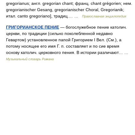
gregorianus; англ. gregorian chant; франц. chant grégorien; нем.
gregorianischer Gesang, gregorianischer Choral, Gregorianik;
итал. canto gregoriano], традиц.… …
Православная энциклопедия
ГРИГОРИАНСКОЕ ПЕНИЕ
— богослужебное пение католич.
церкви, по традиции (сильно поколебленной недавно
Гевартом) установленное папой Григорием I Вел. (См.), а
потому носящее его имя Г. п. составляет и по сие время
основу католич. церковного пения. В истории различают… …
Музыкальный словарь Римана