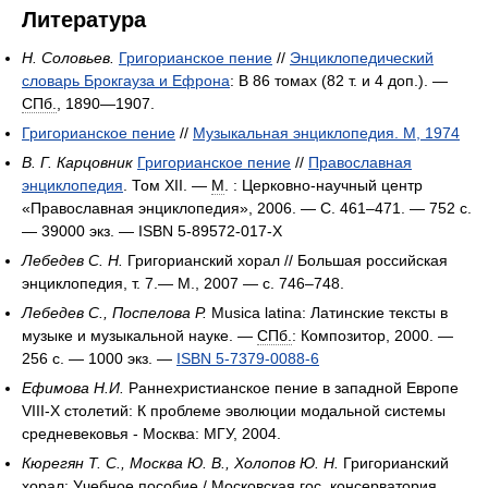
Литература
Н. Соловьев.
Григорианское пение
//
Энциклопедический
словарь Брокгауза и Ефрона
: В 86 томах (82 т. и 4 доп.). —
СПб.
, 1890—1907.
Григорианское пение
//
Музыкальная энциклопедия. М, 1974
В. Г. Карцовник
Григорианское пение
//
Православная
энциклопедия
. Том XII. —
М
. : Церковно-научный центр
«Православная энциклопедия», 2006. — С. 461–471. — 752 с.
— 39000 экз. — ISBN 5-89572-017-Х
Лебедев С. Н.
Григорианский хорал // Большая российская
энциклопедия, т. 7.— М., 2007 — с. 746–748.
Лебедев С., Поспелова Р.
Musica latina: Латинские тексты в
музыке и музыкальной науке. —
СПб.
: Композитор, 2000. —
256 с. —
1000 экз.
—
ISBN 5-7379-0088-6
Ефимова Н.И.
Раннехристианское пение в западной Европе
VIII-X столетий: К проблеме эволюции модальной системы
средневековья - Москва: МГУ, 2004.
Кюрегян Т. С., Москва Ю. В., Холопов Ю. Н.
Григорианский
хорал: Учебное пособие / Московская гос. консерватория