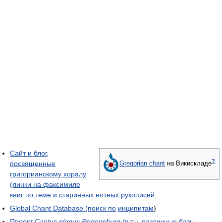
Сайт и блог,
?
посвященные
Gregorian chant
на Викискладе
григорианскому хоралу
(линки на факсимиле
книг по теме и старинных нотных рукописей
Global Chant Database (поиск по
инципитам
)
Проект
Cantus planus Regensburg
(в т.ч. различные базы