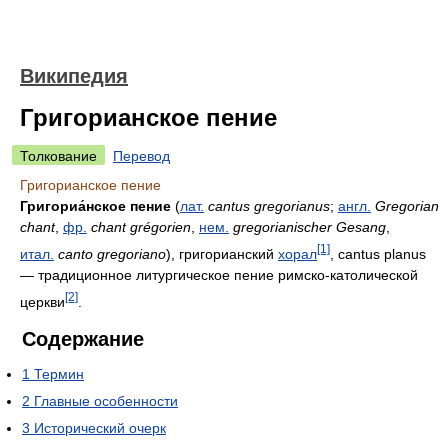
Википедия
Григорианское пение
Толкование
Перевод
Григорианское пение
Григориа́нское пение
(
лат.
cantus gregorianus
;
англ.
Gregorian
chant
,
фр.
chant grégorien
,
нем.
gregorianischer Gesang
,
[1]
итал.
canto gregoriano
), григорианский
хорал
, cantus planus
— традиционное литургическое пение римско-католической
[2]
церкви
.
Содержание
1
Термин
2
Главные особенности
3
Исторический очерк