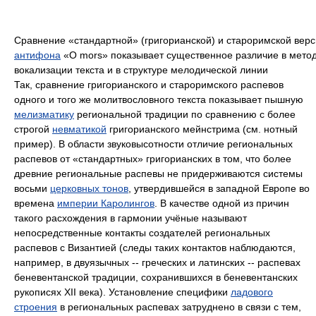
Сравнение «стандартной» (григорианской) и староримской вер
антифона
«O mors» показывает существенное различие в мето
вокализации текста и в структуре мелодической линии
Так, сравнение григорианского и староримского распевов
одного и того же молитвословного текста показывает пышную
мелизматику
региональной традиции по сравнению с более
строгой
невматикой
григорианского мейнстрима (см. нотный
пример). В области звуковысотности отличие региональных
распевов от «стандартных» григорианских в том, что более
древние региональные распевы не придерживаются системы
восьми
церковных тонов
, утвердившейся в западной Европе во
времена
империи Каролингов
. В качестве одной из причин
такого расхождения в гармонии учёные называют
непосредственные контакты создателей региональных
распевов с Византией (следы таких контактов наблюдаются,
например, в двуязычных -- греческих и латинских -- распевах
беневентанской традиции, сохранившихся в беневентанских
рукописях XII века). Установление специфики
ладового
строения
в региональных распевах затруднено в связи с тем,