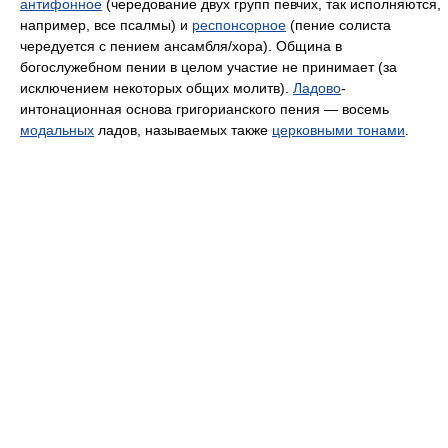
антифонное
(чередование двух групп певчих, так исполняются,
например, все псалмы) и
респонсорное
(пение солиста
чередуется с пением ансамбля/хора). Община в
богослужебном пении в целом участие не принимает (за
исключением некоторых общих молитв).
Ладово
-
интонационная основа григорианского пения — восемь
модальных
ладов, называемых также
церковными тонами
.