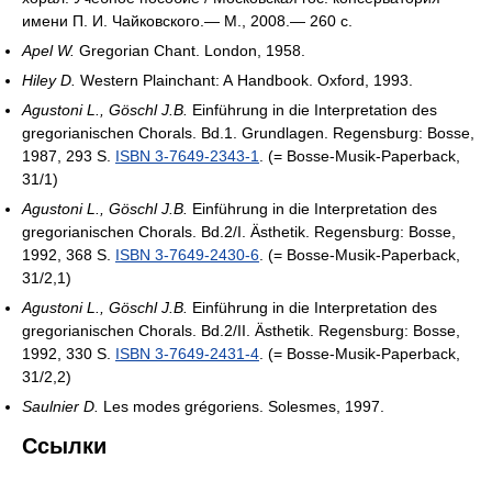
имени П. И. Чайковского.— М., 2008.— 260 с.
Apel W.
Gregorian Chant. London, 1958.
Hiley D.
Western Plainchant: A Handbook. Oxford, 1993.
Agustoni L., Göschl J.B.
Einführung in die Interpretation des
gregorianischen Chorals. Bd.1. Grundlagen. Regensburg: Bosse,
1987, 293 S.
ISBN 3-7649-2343-1
. (= Bosse-Musik-Paperback,
31/1)
Agustoni L., Göschl J.B.
Einführung in die Interpretation des
gregorianischen Chorals. Bd.2/I. Ästhetik. Regensburg: Bosse,
1992, 368 S.
ISBN 3-7649-2430-6
. (= Bosse-Musik-Paperback,
31/2,1)
Agustoni L., Göschl J.B.
Einführung in die Interpretation des
gregorianischen Chorals. Bd.2/II. Ästhetik. Regensburg: Bosse,
1992, 330 S.
ISBN 3-7649-2431-4
. (= Bosse-Musik-Paperback,
31/2,2)
Saulnier D.
Les modes grégoriens. Solesmes, 1997.
Ссылки