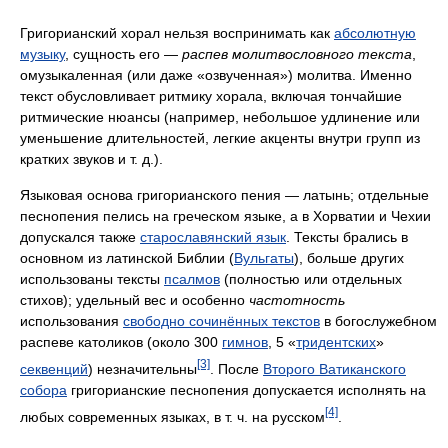
Григорианский хорал нельзя воспринимать как
абсолютную
музыку
, сущность его —
распев молитвословного текста
,
омузыкаленная (или даже «озвученная») молитва. Именно
текст обусловливает ритмику хорала, включая тончайшие
ритмические нюансы (например, небольшое удлинение или
уменьшение длительностей, легкие акценты внутри групп из
кратких звуков и т. д.).
Языковая основа григорианского пения — латынь; отдельные
песнопения пелись на греческом языке, а в Хорватии и Чехии
допускался также
старославянский язык
. Тексты брались в
основном из латинской Библии (
Вульгаты
), больше других
использованы тексты
псалмов
(полностью или отдельных
стихов); удельный вес и особенно
частотность
использования
свободно сочинённых текстов
в богослужебном
распеве католиков (около 300
гимнов
, 5 «
тридентских
»
[3]
секвенций
) незначительны
. После
Второго Ватиканского
собора
григорианские песнопения допускается исполнять на
[4]
любых современных языках, в т. ч. на русском
.