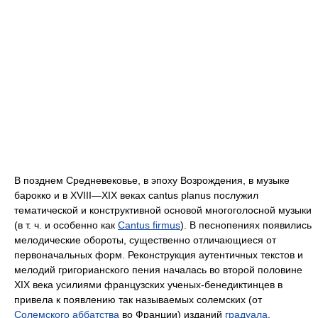
В позднем Средневековье, в эпоху Возрождения, в музыке
барокко и в XVIII—XIX веках cantus planus послужил
тематической и конструктивной основой многоголосной музыки
(в т. ч. и особенно как
Cantus firmus
). В песнопениях появились
мелодические обороты, существенно отличающиеся от
первоначальных форм. Реконструкция аутентичных текстов и
мелодий григорианского пения началась во второй половине
XIX века усилиями французских ученых-бенедиктинцев в
привела к появлению так называемых солемских (от
Солемского аббатства
во Франции) изданий
градуала
,