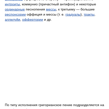
интроиты
, коммунио (причастный антифон) и некоторые
ординарные
песнопения
мессы
, к третьему — большие
респонсории
оффиция и мессы (т. е.
градуалы
),
тракты
,
аллилуйи
,
оффертории
и др.
По типу исполнения григорианское пение подразделяется на