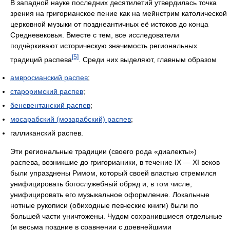
В западной науке последних десятилетий утвердилась точка
зрения на григорианское пение как на мейнстрим католической
церковной музыки от позднеантичных её истоков до конца
Средневековья. Вместе с тем, все исследователи
подчёркивают историческую значимость региональных
[5]
традиций распева
. Среди них выделяют, главным образом
амвросианский распев
;
староримский распев
;
беневентанский распев
;
мосарабский (мозарабский) распев
;
галликанский распев.
Эти региональные традиции (своего рода «диалекты»)
распева, возникшие до григорианики, в течение IX — XI веков
были упразднены Римом, который своей властью стремился
унифицировать богослужебный обряд и, в том числе,
унифицировать его музыкальное оформление. Локальные
нотные рукописи (обиходные певческие книги) были по
большей части уничтожены. Чудом сохранившиеся отдельные
(и весьма поздние в сравнении с древнейшими