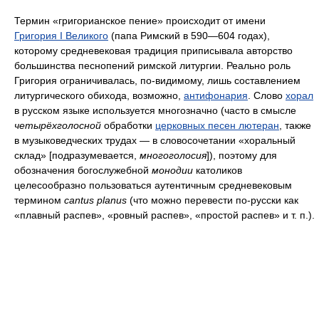
Термин «григорианское пение» происходит от имени
Григория I Великого
(папа Римский в 590—604 годах),
которому средневековая традиция приписывала авторство
большинства песнопений римской литургии. Реально роль
Григория ограничивалась, по-видимому, лишь составлением
литургического обихода, возможно,
антифонария
. Слово
хорал
в русском языке используется многозначно (часто в смысле
четырёхголосной
обработки
церковных песен лютеран
, также
в музыковедческих трудах — в словосочетании «хоральный
склад» [подразумевается,
многоголосия
]), поэтому для
обозначения богослужебной
монодии
католиков
целесообразно пользоваться аутентичным средневековым
термином
cantus planus
(что можно перевести по-русски как
«плавный распев», «ровный распев», «простой распев» и т. п.).