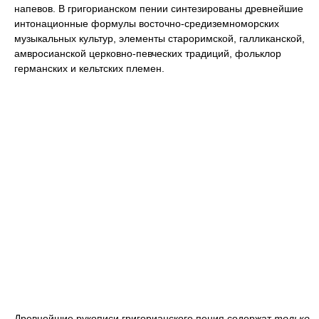
напевов. В григорианском пении синтезированы древнейшие
интонационные формулы восточно-средиземноморских
музыкальных культур, элементы староримской, галликанской,
амвросианской церковно-певческих традиций, фольклор
германских и кельтских племен.
Древнейшие рукописи григорианского пения содержат
только