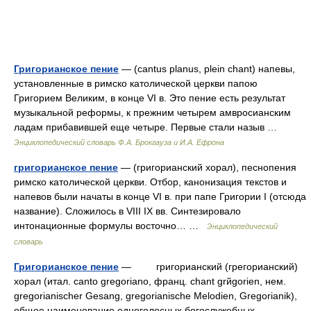
Григорианское пение
— (cantus planus, plein chant) напевы,
установленные в римско католической церкви папою
Григорием Великим, в конце VI в. Это пение есть результат
музыкальной реформы, к прежним четырем амвросианским
ладам прибавившей еще четыре. Первые стали назыв …
Энциклопедический словарь Ф.А. Брокгауза и И.А. Ефрона
григорианское пение
— (григорианский хорал), песнопения
римско католической церкви. Отбор, канонизация текстов и
напевов были начаты в конце VI в. при папе Григории I (отсюда
название). Сложилось в VIII IX вв. Синтезировало
интонационные формулы восточно… …
Энциклопедический
словарь
Григорианское пение
— григорианский (грегорианский)
хорал (итал. canto gregoriano, франц. chant grйgorien, нем.
gregorianischer Gesang, gregorianische Melodien, Gregorianik),
общее наименование одноголосных богослужебных