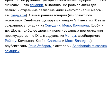
тексты
— это
тонарии
, выполнявшие роль памятки для
певчих, и отдельные певческие книги («антифонарии мессы»,
т.е.
градуалы
). Самый ранний тонарий (из франкского
монастыря Сен-Рикье) датируется концом VIII века; из IX века
сохранилось тонарии из
Сен-Дени
,
Меца
,
Компьена
, Корби и
др. Шесть наиболее древних ненотированных певческих книг
преимущественно IX в. (градуалы из
Монцы
, швейцарского
Рейнау
, Компьена, Корби,
Санлиса
и
Монт-Бландена
)
опубликованы
Рене Эсбером
в антологии
Antiphonale missarum
sextuplex
.