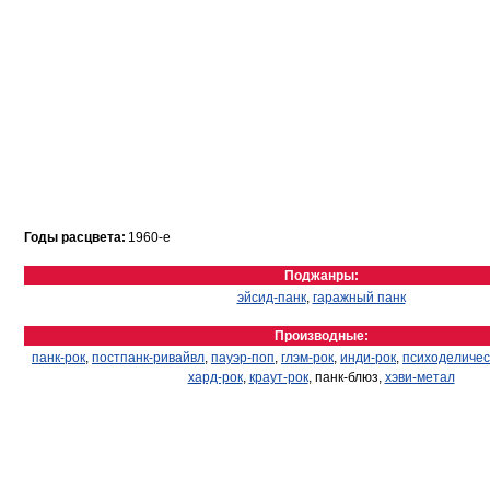
Годы расцвета:
1960-е
Поджанры:
эйсид-панк
,
гаражный панк
Производные:
панк-рок
,
постпанк-ривайвл
,
пауэр-поп
,
глэм-рок
,
инди-рок
,
психоделичес
хард-рок
,
краут-рок
, панк-блюз,
хэви-метал