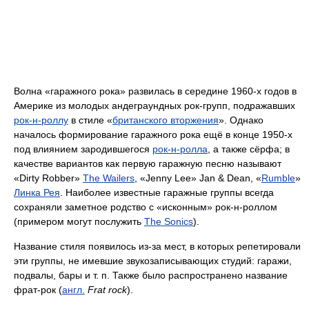
Волна «гаражного рока» развилась в середине 1960-х годов в
Америке из молодых андеграундных рок-групп, подражавших
рок-н-роллу
в стиле «
британского вторжения
». Однако
началось формирование гаражного рока ещё в конце 1950-х
под влиянием зародившегося
рок-н-ролла
, а также сёрфа; в
качестве вариантов как первую гаражную песню называют
«Dirty Robber»
The Wailers
, «Jenny Lee» Jan & Dean, «
Rumble
»
Линка Рея
. Наиболее известные гаражные группы всегда
сохраняли заметное родство с «исконным» рок-н-роллом
(примером могут послужить
The Sonics
).
Название стиля появилось из-за мест, в которых репетировали
эти группы, не имевшие звукозаписывающих студий: гаражи,
подвалы, бары и т. п. Также было распространено название
фрат-рок (
англ.
Frat rock
).