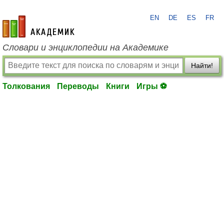
EN
DE
ES
FR
academic.ru
Словари и энциклопедии на Академике
Найти!
Толкования
Переводы
Книги
Игры ⚽