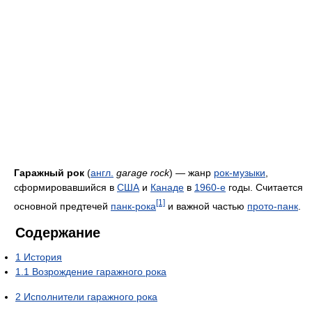
Гаражный рок
(
англ.
garage rock
) — жанр
рок-музыки
,
сформировавшийся в
США
и
Канаде
в
1960-е
годы. Считается
[1]
основной предтечей
панк-рока
и важной частью
прото-панк
.
Содержание
1
История
1.1
Возрождение гаражного рока
2
Исполнители гаражного рока