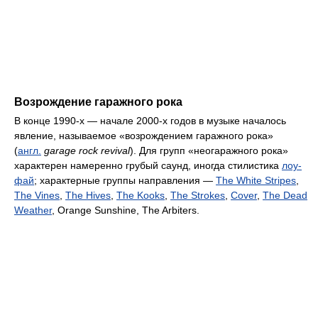
Возрождение гаражного рока
В конце 1990-х — начале 2000-х годов в музыке началось
явление, называемое «возрождением гаражного рока»
(
англ.
garage rock revival
). Для групп «неогаражного рока»
характерен намеренно грубый саунд, иногда стилистика
лоу-
фай
; характерные группы направления —
The White Stripes
,
The Vines
,
The Hives
,
The Kooks
,
The Strokes
,
Cover
,
The Dead
Weather
, Orange Sunshine, The Arbiters.