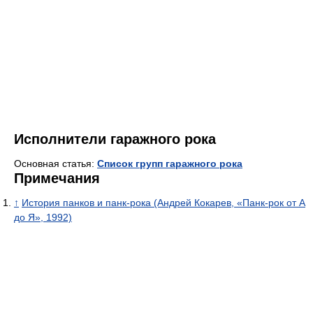
Исполнители гаражного рока
Основная статья:
Список групп гаражного рока
Примечания
↑
История панков и панк-рока (Андрей Кокарев, «Панк-рок от А
до Я», 1992)