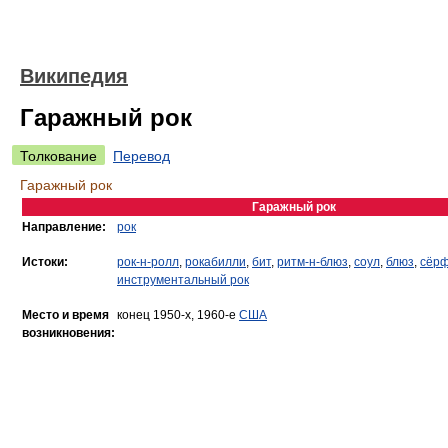
Википедия
Гаражный рок
Толкование
Перевод
Гаражный рок
Гаражный рок
Направление:
рок
Истоки:
рок-н-ролл
,
рокабилли
,
бит
,
ритм-н-блюз
,
соул
,
блюз
,
сёрф
инструментальный рок
Место и время
конец 1950-х, 1960-е
США
возникновения: