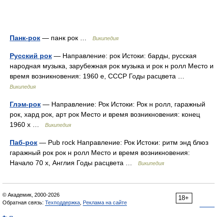
Панк-рок
— панк рок …
Википедия
Русский рок
— Направление: рок Истоки: барды, русская
народная музыка, зарубежная рок музыка и рок н ролл Место и
время возникновения: 1960 е, СССР Годы расцвета …
Википедия
Глэм-рок
— Направление: Рок Истоки: Рок н ролл, гаражный
рок, хард рок, арт рок Место и время возникновения: конец
1960 х …
Википедия
Паб-рок
— Pub rock Направление: Рок Истоки: ритм энд блюз
гаражный рок рок н ролл Место и время возникновения:
Начало 70 х, Англия Годы расцвета …
Википедия
© Академик, 2000-2026
18+
Обратная связь:
Техподдержка
,
Реклама на сайте