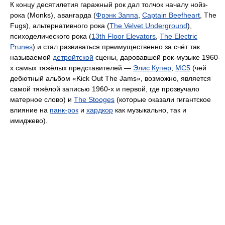
К концу десятилетия гаражный рок дал толчок началу нойз-
рока (Monks), авангарда (
Фрэнк Заппа
,
Captain Beefheart
, The
Fugs), альтернативного рока (
The Velvet Underground
),
психоделического рока (
13th Floor Elevators
,
The Electric
Prunes
) и стал развиваться преимущественно за счёт так
называемой
детройтской
сцены, даровавшей рок-музыке 1960-
х самых тяжёлых представителей —
Элис Купер
,
MC5
(чей
дебютный альбом «Kick Out The Jams», возможно, является
самой тяжёлой записью 1960-х и первой, где прозвучало
матерное слово) и
The Stooges
(которые оказали гигантское
влияние на
панк-рок
и
хардкор
как музыкально, так и
имиджево).