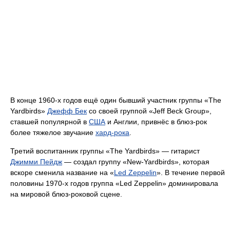
В конце 1960-х годов ещё один бывший участник группы «The
Yardbirds»
Джефф Бек
со своей группой «Jeff Beck Group»,
ставшей популярной в
США
и Англии, привнёс в блюз-рок
более тяжелое звучание
хард-рока
.
Третий воспитанник группы «The Yardbirds» — гитарист
Джимми Пейдж
— создал группу «New-Yardbirds», которая
вскоре сменила название на «
Led Zeppelin
». В течение первой
половины 1970-х годов группа «Led Zeppelin» доминировала
на мировой блюз-роковой сцене.