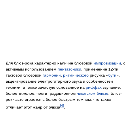
Для блюз-рока характерно наличие блюзовой
импровизации
, с
активным использованием
пентатоники
, применение 12-ти
тактовой блюзовой
гармонии
,
ритмического
рисунка «
буги
»,
акцентирование электрогитарного звука и особенностей
техники, а также зачастую основанное на
риффах
звучание,
более тяжелое, чем в традиционном
чикагском блюзе
. Блюз-
рок часто играется с более быстрым темпом, что также
[4]
отличает этот жанр от блюза
.