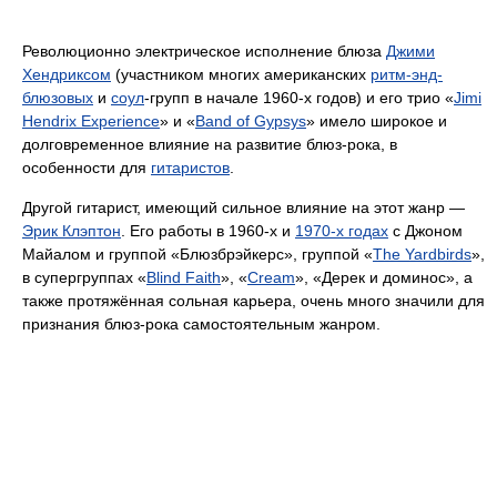
Революционно электрическое исполнение блюза
Джими
Хендриксом
(участником многих американских
ритм-энд-
блюзовых
и
соул
-групп в начале 1960-х годов) и его трио «
Jimi
Hendrix Experience
» и «
Band of Gypsys
» имело широкое и
долговременное влияние на развитие блюз-рока, в
особенности для
гитаристов
.
Другой гитарист, имеющий сильное влияние на этот жанр —
Эрик Клэптон
. Его работы в 1960-х и
1970-х годах
с Джоном
Майалом и группой «Блюзбрэйкерс», группой «
The Yardbirds
»,
в супергруппах «
Blind Faith
», «
Cream
», «Дерек и доминос», а
также протяжённая сольная карьера, очень много значили для
признания блюз-рока самостоятельным жанром.