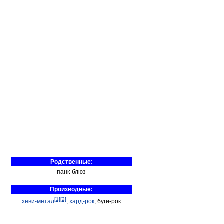
Родственные:
панк-блюз
Производные:
[1]
[2]
хеви-метал
,
хард-рок
, буги-рок