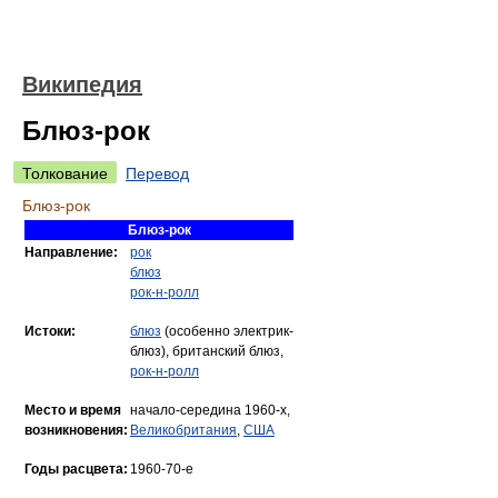
Википедия
Блюз-рок
Толкование
Перевод
Блюз-рок
Блюз-рок
Направление:
рок
блюз
рок-н-ролл
Истоки:
блюз
(особенно электрик-
блюз), британский блюз,
рок-н-ролл
Место и время
начало-середина 1960-х,
возникновения:
Великобритания
,
США
Годы расцвета:
1960-70-е