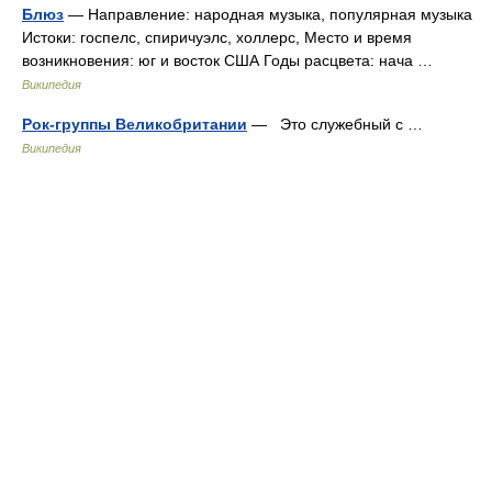
Блюз
— Направление: народная музыка, популярная музыка
Истоки: госпелс, спиричуэлс, холлерс, Место и время
возникновения: юг и восток США Годы расцвета: нача …
Википедия
Рок-группы Великобритании
— Это служебный с …
Википедия