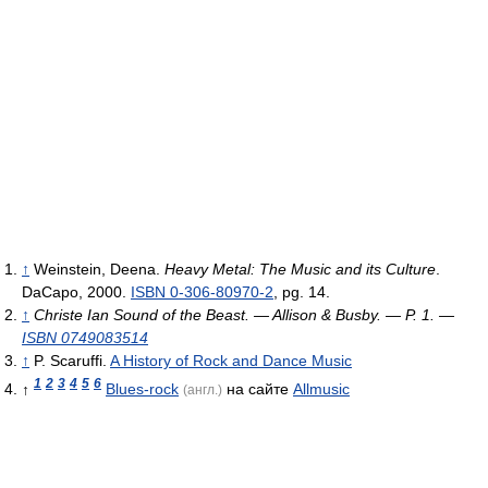
↑
Weinstein, Deena.
Heavy Metal: The Music and its Culture
.
DaCapo, 2000.
ISBN 0-306-80970-2
, pg. 14.
↑
Christe Ian
Sound of the Beast. — Allison & Busby. — P. 1. —
ISBN 0749083514
↑
P. Scaruffi.
A History of Rock and Dance Music
1
2
3
4
5
6
↑
Blues-rock
на сайте
Allmusic
(англ.)