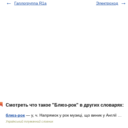
Гаплогруппа R1a
Электроход
Смотреть что такое "Блюз-рок" в других словарях:
блюз-рок
— у, ч. Напрямок у рок музиці, що виник у Англії …
Український тлумачний словник