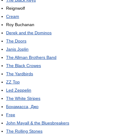
Reignwolf
Cream
Roy Buchanan
Derek and the Dominos
The Doors
Janis Joplin
The Allman Brothers Band
The Black Crowes
The Yardbirds
ZZ Top
Led Zeppelin
The White Stripes
Бонамасса, Джо
Free
John Mayall & the Bluesbreakers
The Rolling Stones