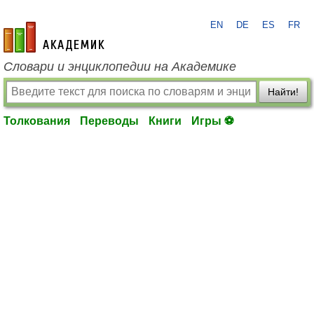
EN
DE
ES
FR
academic.ru
Словари и энциклопедии на Академике
Найти!
Толкования
Переводы
Книги
Игры ⚽