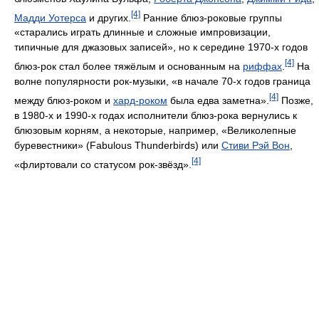
[4]
Мадди Уотерса
и других.
Ранние блюз-роковые группы
«старались играть длинные и сложные импровизации,
типичные для джазовых записей», но к середине 1970-х годов
[4]
блюз-рок стал более тяжёлым и основанным на
риффах
.
На
волне популярности рок-музыки, «в начале 70-х годов граница
[4]
между блюз-роком и
хард-роком
была едва заметна».
Позже,
в 1980-х и 1990-х годах исполнители блюз-рока вернулись к
блюзовым корням, а некоторые, например, «Великолепные
буревестники» (Fabulous Thunderbirds) или
Стиви Рэй Вон
,
[4]
«флиртовали со статусом рок-звёзд».