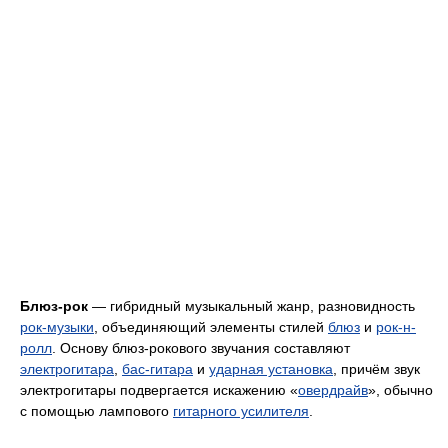
Блюз-рок
— гибридный музыкальный жанр, разновидность
рок-музыки
, объединяющий элементы стилей
блюз
и
рок-н-
ролл
. Основу блюз-рокового звучания составляют
электрогитара
,
бас-гитара
и
ударная установка
, причём звук
электрогитары подвергается искажению «
овердрайв
», обычно
с помощью лампового
гитарного усилителя
.