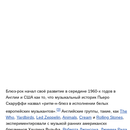
Блюз-рок начал своё развитие в середине 1960-х годов в
Англии и США как то, что музыкальный историк Пьеро
Скаруффи назвал «ритм-н-блюз в исполнении белых
[3]
европейских музыкантов».
Английские группы, такие, как
The
Who
,
Yardbirds
,
Led Zeppelin
,
Animals
,
Cream
и
Rolling Stones
,
экспериментировали с музыкой ранних американскх
блюзменов Хаулина Вульфа,
Роберта Джонсона
,
Джимми Рида
,