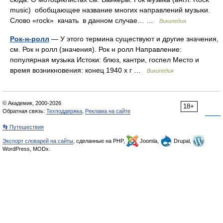
music) обобщающее название многих направлений музыки.
Слово «rock» качать в данном случае… …
Википедия
Рок-н-ролл
— У этого термина существуют и другие значения,
см. Рок н ролл (значения). Рок н ролл Направление:
популярная музыка Истоки: блюз, кантри, госпел Место и
время возникновения: конец 1940 х г …
Википедия
© Академик, 2000-2026
18+
Обратная связь:
Техподдержка
,
Реклама на сайте
👣 Путешествия
Экспорт словарей на сайты
, сделанные на PHP,
Joomla,
Drupal,
WordPress, MODx.