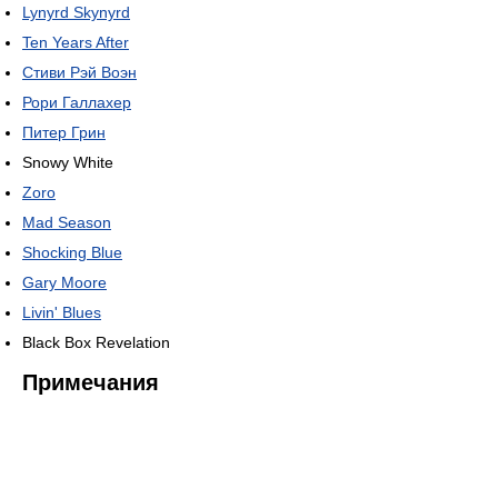
Lynyrd Skynyrd
Ten Years After
Стиви Рэй Воэн
Рори Галлахер
Питер Грин
Snowy White
Zoro
Mad Season
Shocking Blue
Gary Moore
Livin' Blues
Black Box Revelation
Примечания