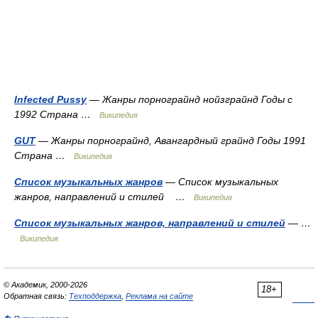
Infected Pussy
— Жанры порнограйнд нойзграйнд Годы с
1992 Страна …
Википедия
GUT
— Жанры порнограйнд, Авангардный грайнд Годы 1991
Страна …
Википедия
Список музыкальных жанров
— Список музыкальных
жанров, направлений и стилей …
Википедия
Список музыкальных жанров, направлений и стилей
— …
Википедия
© Академик, 2000-2026
18+
Обратная связь:
Техподдержка
,
Реклама на сайте