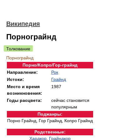
Википедия
Порнограйнд
Толкование
Порнограйнд
Порно/Копро/Гор-грайнд
Направление:
Рок
Истоки:
Грайнд
Место и время
1987
возникновения:
Годы расцвета:
сейчас становится
популярным
Поджанры:
Порно Грайнд, Гор Грайнд, Копро Грайнд
Родственные:
Хардкор
,
Грайндкор