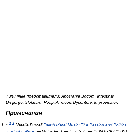
Типичные пpедставители:
Abosranie Bogom, Intestinal
Disgorge, Slokdarm Poep, Amoebic Dysentery, Improvisator
.
Примечания
1
2
↑
Natalie Purcell
Death Metal Music: The Passion and Politics
of a Subculture
. — McFarland. — С. 23-24. — ISBN 0786415851