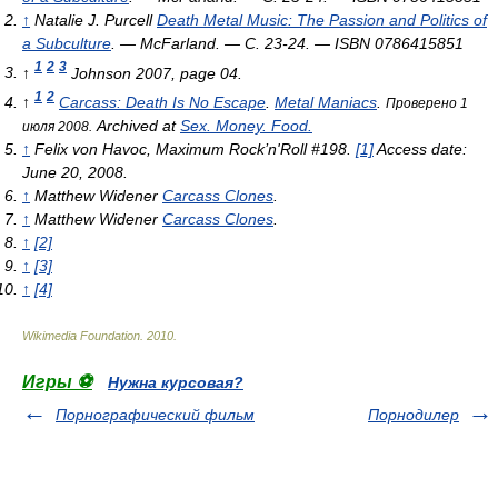
↑
Natalie J. Purcell
Death Metal Music: The Passion and Politics of
a Subculture
. — McFarland. — С. 23-24. — ISBN 0786415851
1
2
3
↑
Johnson 2007, page 04.
1
2
↑
Carcass: Death Is No Escape
.
Metal Maniacs
.
Проверено 1
Archived at
Sex. Money. Food.
июля 2008.
↑
Felix von Havoc, Maximum Rock’n'Roll #198.
[1]
Access date:
June 20, 2008.
↑
Matthew Widener
Carcass Clones
.
↑
Matthew Widener
Carcass Clones
.
↑
[2]
↑
[3]
↑
[4]
Wikimedia Foundation
.
2010
.
Игры ⚽
Нужна курсовая?
Порнографический фильм
Порнодилер