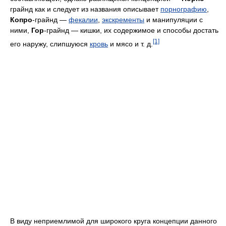
грайнд как и следует из названия описывает
порнографию
,
Копро
-грайнд —
фекалии
,
экскременты
и манипуляции с
ними,
Гор
-грайнд — кишки, их содержимое и способы достать
[1]
его наружу, слипшуюся
кровь
и мясо и т. д.
В виду неприемлимой для широкого круга концепции данного