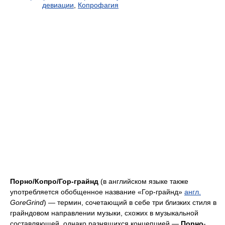
девиации
,
Копрофагия
Порно/Копро/Гор-грайнд
(в английском языке также
употребляется обобщенное название «Гор-гpайнд»
англ.
GoreGrind
) — термин, сочетающий в себе три близких стиля в
грайндовом направлении музыки, схожих в музыкальной
составляющей, однако разнящихся концепцией —
Порно
-