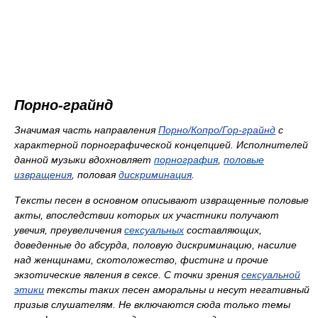
Порно-грайнд
Значимая часть направления
Порно/Копро/Гор-грайнд
с
характерной порнографической концепцией. Исполнителей
данной музыки вдохновляет
порнография
,
половые
извращения
, половая
дискриминация
.
Тексты песен в основном описывают извращенные половые
акты, впоследствии которых их участники получают
увечия, преувеличения
сексуальных
составляющих,
доведенные до абсурда, половую дискриминацию, насилие
над женщинами, скотоложество, фистинг и прочие
экзотические явления в сексе. С точки зрения
сексуальной
этики
тексты таких песен аморальны и несут негативный
призыв слушателям. Не включаются сюда только темы