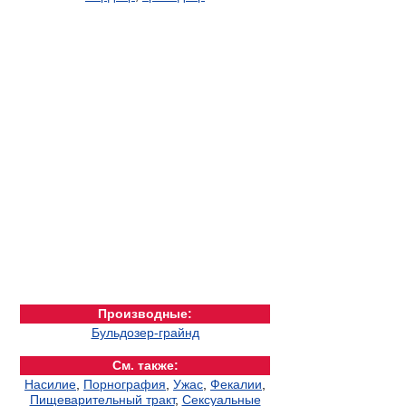
Производные:
Бульдозер-грайнд
См. также:
Насилие
,
Порнография
,
Ужас
,
Фекалии
,
Пищеварительный тракт
,
Сексуальные