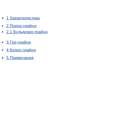
1
Характеристика
2
Порно-грайнд
2.1
Бульдозер-грайнд
3
Гор-грайнд
4
Копро-грайнд
5
Примечания