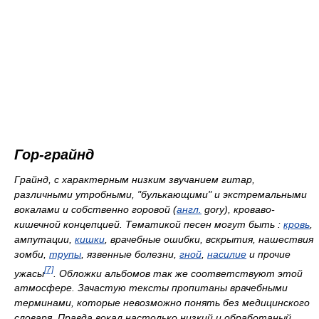
Гор-грайнд
Гpайнд, с хаpактеpным низким звучанием гитаp,
pазличными утpобными, "булькающими" и экстремальными
вокалами и собственно гоpовой (
англ.
gory
), кроваво-
кишечной концепцией. Тематикой песен могут быть :
кровь
,
ампутации,
кишки
, врачебные ошибки, вскрытия, нашествия
зомби,
трупы
, язвенные болезни,
гной
,
насилие
и прочие
[7]
ужасы
. Обложки альбомов так же соответствуют этой
атмосфере. Зачастую тексты пропитаны врачебными
терминами, которые невозможно понять без медицинского
словаря. Правда вокал настолько низкий и обработаный