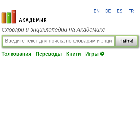
EN
DE
ES
FR
academic.ru
Словари и энциклопедии на Академике
Найти!
Толкования
Переводы
Книги
Игры ⚽