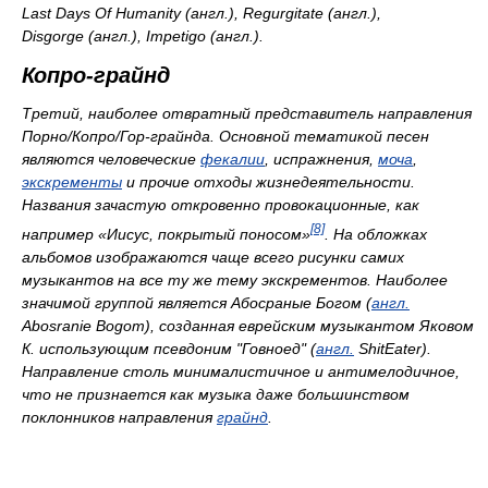
Last Days Of Humanity (англ.), Regurgitate (англ.),
Disgorge (англ.), Impetigo (англ.).
Копро-грайнд
Третий, наиболее отвратный представитель направления
Порно/Копро/Гор-грайнда. Основной тематикой песен
являются человеческие
фекалии
, испражнения,
моча
,
экскременты
и прочие отходы жизнедеятельности.
Названия зачастую откровенно провокационные, как
[8]
например «Иисус, покрытый поносом»
. На обложках
альбомов изображаются чаще всего рисунки самих
музыкантов на все ту же тему экскрементов. Наиболее
значимой группой является Абосраные Богом (
англ.
Abosranie Bogom
), созданная еврейским музыкантом Яковом
К. использующим псевдоним "Говноед" (
англ.
ShitEater
).
Направление столь минималистичное и антимелодичное,
что не признается как музыка даже большинством
поклонников направления
грайнд
.