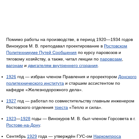
Помимо работы на производстве, в период 1920—1934 годов
Винокуров М. В. преподавал проектирование в
Ростовском
Политехникуме Путей Сообщения
по курсу паровозов и
тяговому хозяйству, а также, читал лекции по
паровозам
,
вагонам
и
двигателям внутреннего сгорания
.
1926
год — избран членом Правления и проректором
Донского
политехнического института
и старшим ассистентом по
кафедре «Железнодорожного дела».
1927
год — работал по совместительству главным инженером
Ростовского отделения
треста
«Тепло и сила».
1923
—
1928
годы — Винокуров М. В. был членом Горсовета в г.
Ростове-на-Дону
.
Сентябрь
1929
года — утверждён ГУС-ом
Наркомпроса