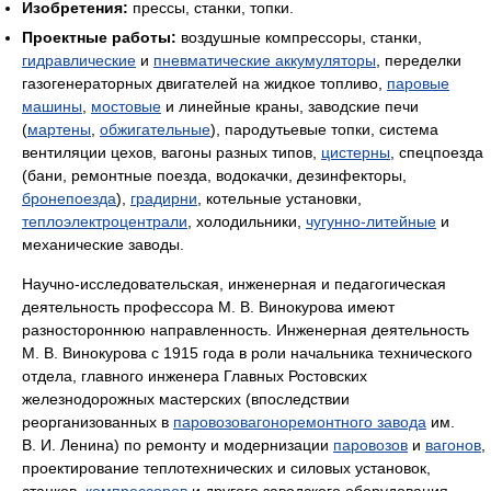
Изобретения:
прессы, станки, топки.
Проектные работы:
воздушные компрессоры, станки,
гидравлические
и
пневматические аккумуляторы
, переделки
газогенераторных двигателей на жидкое топливо,
паровые
машины
,
мостовые
и линейные краны, заводские печи
(
мартены
,
обжигательные
), пародутьевые топки, система
вентиляции цехов, вагоны разных типов,
цистерны
, спецпоезда
(бани, ремонтные поезда, водокачки, дезинфекторы,
бронепоезда
),
градирни
, котельные установки,
теплоэлектроцентрали
, холодильники,
чугунно-литейные
и
механические заводы.
Научно-исследовательская, инженерная и педагогическая
деятельность профессора М. В. Винокурова имеют
разностороннюю направленность. Инженерная деятельность
М. В. Винокурова с 1915 года в роли начальника технического
отдела, главного инженера Главных Ростовских
железнодорожных мастерских (впоследствии
реорганизованных в
паровозовагоноремонтного завода
им.
В. И. Ленина) по ремонту и модернизации
паровозов
и
вагонов
,
проектирование теплотехнических и силовых установок,
станков,
компрессоров
и другого заводского оборудования,