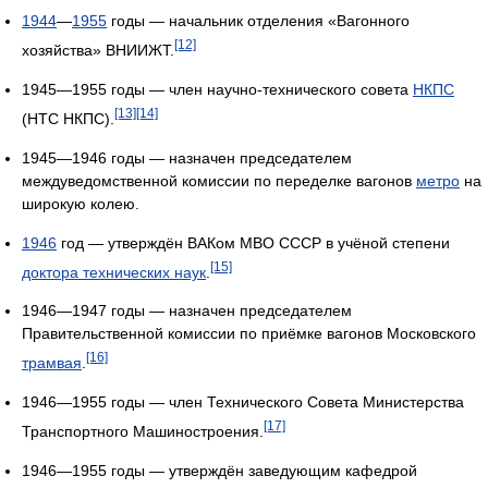
1944
—
1955
годы — начальник отделения «Вагонного
[12]
хозяйства» ВНИИЖТ.
1945—1955 годы — член научно-технического совета
НКПС
[13]
[14]
(НТС НКПС).
1945—1946 годы — назначен председателем
междуведомственной комиссии по переделке вагонов
метро
на
широкую колею.
1946
год — утверждён ВАКом МВО СССР в учёной степени
[15]
доктора технических наук
.
1946—1947 годы — назначен председателем
Правительственной комиссии по приёмке вагонов Московского
[16]
трамвая
.
1946—1955 годы — член Технического Совета Министерства
[17]
Транспортного Машиностроения.
1946—1955 годы — утверждён заведующим кафедрой