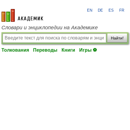
EN
DE
ES
FR
academic.ru
Словари и энциклопедии на Академике
Найти!
Толкования
Переводы
Книги
Игры ⚽