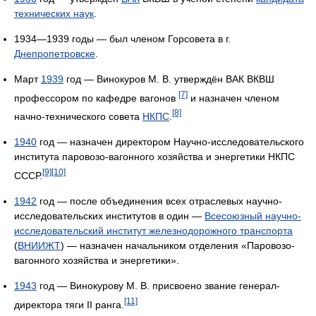
технических наук
.
1934—1939 годы — был членом Горсовета в г.
Днепропетровске
.
Март
1939
год — Винокуров М. В. утверждён ВАК ВКВШ
[7]
профессором по кафедре вагонов
и назначен членом
[8]
начно-технического совета
НКПС
.
1940
год — назначен директором Научно-исследовательского
института паровозо-вагонного хозяйства и энергетики НКПС
[9]
[10]
СССР.
1942
год — после объединения всех отраслевых научно-
исследовательских институтов в один —
Всесоюзный научно-
исследовательский институт железнодорожного транспорта
(
ВНИИЖТ
) — назначен начальником отделения «Паровозо-
вагонного хозяйства и энергетики».
1943
год — Винокурову М. В. присвоено звание генерал-
[11]
директора тяги II ранга.