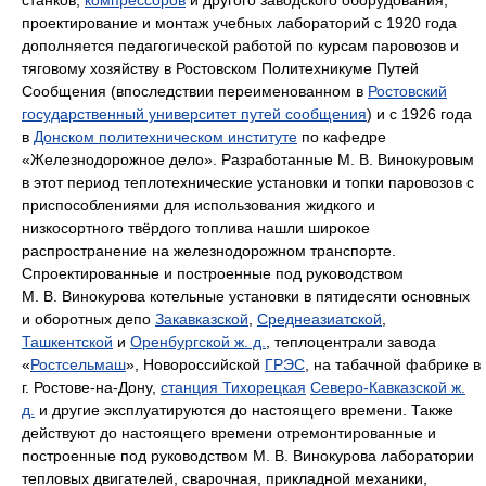
проектирование и монтаж учебных лабораторий с 1920 года
дополняется педагогической работой по курсам паровозов и
тяговому хозяйству в Ростовском Политехникуме Путей
Сообщения (впоследствии переименованном в
Ростовский
государственный университет путей сообщения
) и с 1926 года
в
Донском политехническом институте
по кафедре
«Железнодорожное дело». Разработанные М. В. Винокуровым
в этот период теплотехнические установки и топки паровозов с
приспособлениями для использования жидкого и
низкосортного твёрдого топлива нашли широкое
распространение на железнодорожном транспорте.
Спроектированные и построенные под руководством
М. В. Винокурова котельные установки в пятидесяти основных
и оборотных депо
Закавказской
,
Среднеазиатской
,
Ташкентской
и
Оренбургской ж. д.
, теплоцентрали завода
«
Ростсельмаш
», Новороссийской
ГРЭС
, на табачной фабрике в
г. Ростове-на-Дону,
станция Тихорецкая
Северо-Кавказской ж.
д.
и другие эксплуатируются до настоящего времени. Также
действуют до настоящего времени отремонтированные и
построенные под руководством М. В. Винокурова лаборатории
тепловых двигателей, сварочная, прикладной механики,