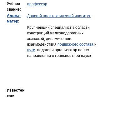
Учёное
профессор
звание:
Альма-
Донской политехнический институт
матер
:
Крупнейший специалист в области
конструкций железнодорожных
экипажей, динамического
взаимодействия
подвижного состава
и
пути
, педагог и организатор новых
направлений в транспортной науке
Известен
как: