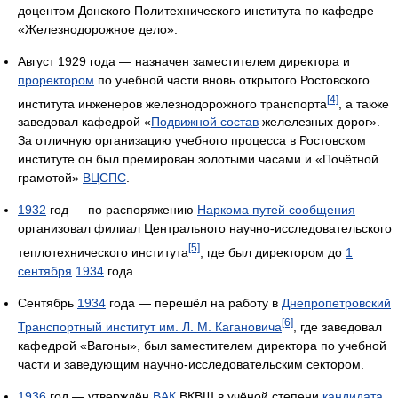
доцентом Донского Политехнического института по кафедре
«Железнодорожное дело».
Август 1929 года — назначен заместителем директора и
проректором
по учебной части вновь открытого Ростовского
[4]
института инженеров железнодорожного транспорта
, а также
заведовал кафедрой «
Подвижной состав
желелезных дорог».
За отличную организацию учебного процесса в Ростовском
институте он был премирован золотыми часами и «Почётной
грамотой»
ВЦСПС
.
1932
год — по распоряжению
Наркома путей сообщения
организовал филиал Центрального научно-исследовательского
[5]
теплотехнического института
, где был директором до
1
сентября
1934
года.
Сентябрь
1934
года — перешёл на работу в
Днепропетровский
[6]
Транспортный институт им. Л. М. Кагановича
, где заведовал
кафедрой «Вагоны», был заместителем директора по учебной
части и заведующим научно-исследовательским сектором.
1936
год — утверждён
ВАК
ВКВШ в учёной степени
кандидата