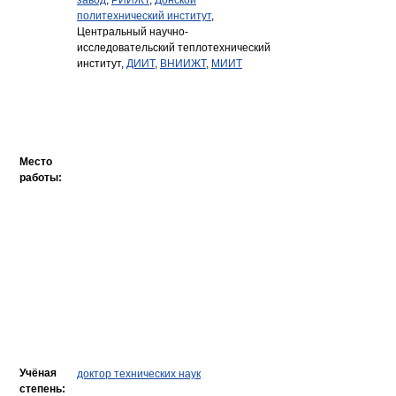
завод
,
РИИЖТ
,
Донской
политехнический институт
,
Центральный научно-
исследовательский теплотехнический
институт,
ДИИТ
,
ВНИИЖТ
,
МИИТ
Место
работы:
Учёная
доктор технических наук
степень: