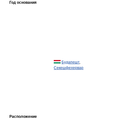
Год основания
Будапешт
,
Секешфехервар
Расположение