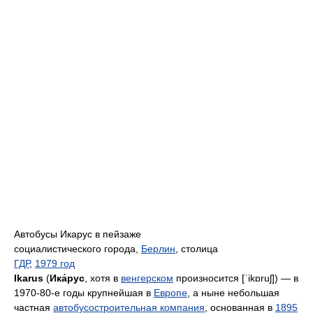
Автобусы Икарус в пейзаже
социалистического города,
Берлин
, столица
ГДР
,
1979 год
Ikarus
(
Ика́рус
, хотя в
венгерском
произносится [ˈikɒruʃ]) — в
1970-80-е годы крупнейшая в
Европе
, а ныне небольшая
частная
автобусостроительная компания
, основанная в
1895