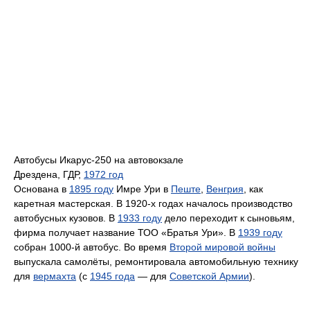
Автобусы Икарус-250 на автовокзале
Дрездена, ГДР,
1972 год
Основана в
1895 году
Имре Ури в
Пеште
,
Венгрия
, как
каретная мастерская. В 1920-х годах началось производство
автобусных кузовов. В
1933 году
дело переходит к сыновьям,
фирма получает название ТОО «Братья Ури». В
1939 году
собран 1000-й автобус. Во время
Второй мировой войны
выпускала самолёты, ремонтировала автомобильную технику
для
вермахта
(с
1945 года
— для
Советской Армии
).