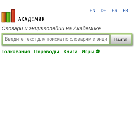
EN
DE
ES
FR
academic.ru
Словари и энциклопедии на Академике
Найти!
Толкования
Переводы
Книги
Игры ⚽