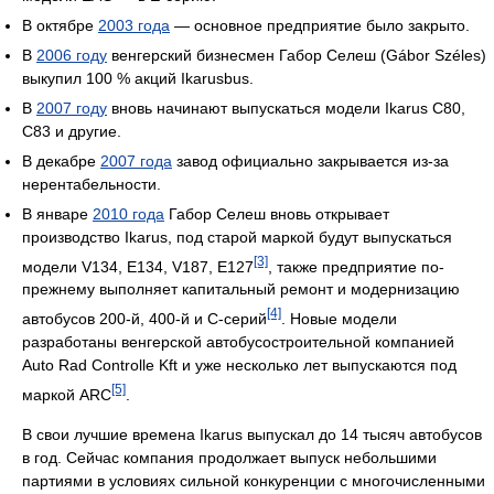
В октябре
2003 года
— основное предприятие было закрыто.
В
2006 году
венгерский бизнесмен Габор Селеш (Gábor Széles)
выкупил 100 % акций Ikarusbus.
В
2007 году
вновь начинают выпускаться модели Ikarus C80,
C83 и другие.
В декабре
2007 года
завод официально закрывается из-за
нерентабельности.
В январе
2010 года
Габор Селеш вновь открывает
производство Ikarus, под старой маркой будут выпускаться
[3]
модели V134, E134, V187, E127
, также предприятие по-
прежнему выполняет капитальный ремонт и модернизацию
[4]
автобусов 200-й, 400-й и С-серий
. Новые модели
разработаны венгерской автобусостроительной компанией
Auto Rad Controlle Kft и уже несколько лет выпускаются под
[5]
маркой ARC
.
В свои лучшие времена Ikarus выпускал до 14 тысяч автобусов
в год. Сейчас компания продолжает выпуск небольшими
партиями в условиях сильной конкуренции с многочисленными