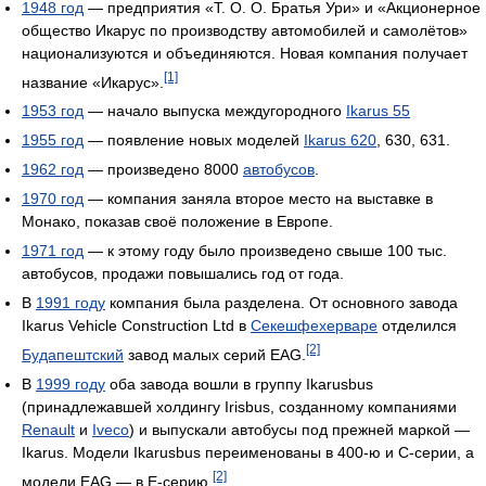
1948 год
— предприятия «Т. О. О. Братья Ури» и «Акционерное
общество Икарус по производству автомобилей и самолётов»
национализуются и объединяются. Новая компания получает
[1]
название «Икарус».
1953 год
— начало выпуска междугородного
Ikarus 55
1955 год
— появление новых моделей
Ikarus 620
, 630, 631.
1962 год
— произведено 8000
автобусов
.
1970 год
— компания заняла второе место на выставке в
Монако, показав своё положение в Европе.
1971 год
— к этому году было произведено свыше 100 тыс.
автобусов, продажи повышались год от года.
В
1991 году
компания была разделена. От основного завода
Ikarus Vehicle Construction Ltd в
Секешфехерваре
отделился
[2]
Будапештский
завод малых серий EAG.
В
1999 году
оба завода вошли в группу Ikarusbus
(принадлежавшей холдингу Irisbus, созданному компаниями
Renault
и
Iveco
) и выпускали автобусы под прежней маркой —
Ikarus. Модели Ikarusbus переименованы в 400-ю и C-серии, а
[2]
модели EAG — в E-серию.