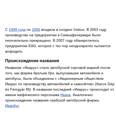
С
1999 года
по
2006
входила в холдинг Irisbus. В 2003 году
производство на предприятии в Секешфехерваре было
окончательно прекращено. В 2007 году обанкротилось
предприятие EAG, которое с тех пор неоднократно пытаются
возродить.
Происхождение названия
Название «Икарус» стало автобусной торговой маркой после
того, как фирма братьев Ури, выпускавшая автомобили и
автобусы, была объединена с «Акционерным обществом
Икарус по производству автомобилей и самолётов» (Ikarus Gép
és Fémgyár Rt). В названии последней «Икарус» происходит от
имени мифического персонажа
Икара
. Аналогично
происхождение названия сербской автобусной фирмы
Икарбус
.