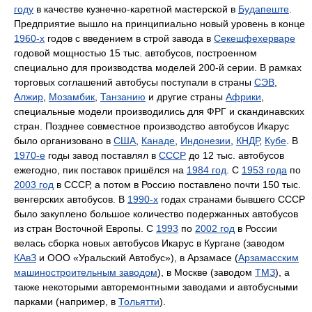
году
в качестве кузнечно-каретной мастерской в
Будапеште
.
Предприятие вышло на принципиально новый уровень в конце
1960-х
годов с введением в строй завода в
Секешфехерваре
годовой мощностью 15 тыс. автобусов, построенном
специально для производства моделей 200-й серии. В рамках
торговых соглашений автобусы поступали в страны
СЭВ
,
Алжир
,
Мозамбик
,
Танзанию
и другие страны
Африки
,
специальные модели производились для ФРГ и скандинавских
стран. Позднее совместное производство автобусов Икарус
было организовано в
США
,
Канаде
,
Индонезии
,
КНДР
,
Кубе
. В
1970-е
годы завод поставлял в
СССР
до 12 тыс. автобусов
ежегодно, пик поставок пришёлся на
1984 год
. С
1953 года
по
2003 год
в СССР, а потом в Россию поставлено почти 150 тыс.
венгерских автобусов. В
1990-х
годах странами бывшего СССР
было закуплено большое количество подержанных автобусов
из стран Восточной Европы. С
1993
по
2002 год
в России
велась сборка новых автобусов Икарус в Кургане (заводом
КАвЗ
и ООО «Уральский Автобус»), в Арзамасе (
Арзамасским
машиностроительным заводом
), в Москве (заводом
ТМЗ
), а
также некоторыми авторемонтными заводами и автобусными
парками (например, в
Тольятти
).