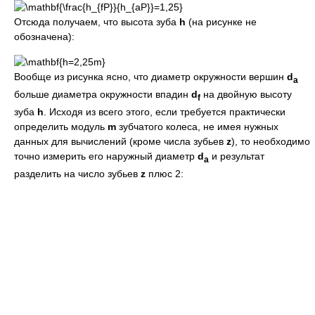
Отсюда получаем, что высота зуба
h
(на рисунке не
обозначена):
Вообще из рисунка ясно, что диаметр окружности вершин
d
a
больше диаметра окружности впадин
d
на двойную высоту
f
зуба
h
. Исходя из всего этого, если требуется практически
определить модуль
m
зубчатого колеса, не имея нужных
данных для вычислений (кроме числа зубьев
z
), то необходимо
точно измерить его наружный диаметр
d
и результат
a
разделить на число зубьев
z
плюс 2: