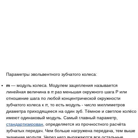
Параметры эвольвентного зубчатого колеса:
m
— модуль колеса. Модулем зацепления называется
линейная величина в
π
раз меньшая окружного шага P или
отношение шага по любой концентрической окружности
зубчатого колеса к
π
, то есть модуль - число миллиметров
диаметра приходящееся на один зуб. Тёмное и светлое колёсо
имеют одинаковый модуль. Самый главный параметр,
стандартизирован
, определяется из прочностного расчёта
зубчатых передач. Чем больше нагружена передача, тем выше
значение модуля. Через него выражаются все остальные