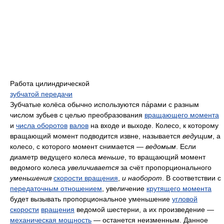
Работа цилиндрической
зубчатой передачи
Зубчатые колёса обычно используются па́рами с разным
числом зубьев с целью преобразования
вращающего момента
и
числа оборотов
валов
на входе и выходе. Колесо, к которому
вращающий момент подводится извне, называется
ведущим
, а
колесо, с которого момент снимается —
ведомым
. Если
диаметр ведущего колеса
меньше
, то вращающий момент
ведомого колеса
увеличивается
за счёт пропорционального
уменьшения
скорости вращения
,
и наоборот
. В соответствии с
передаточным отношением
, увеличение
крутящего момента
будет вызывать пропорциональное уменьшение
угловой
скорости
вращения
ведомой шестерни, а их произведение —
механическая мощность
— останется неизменным. Данное