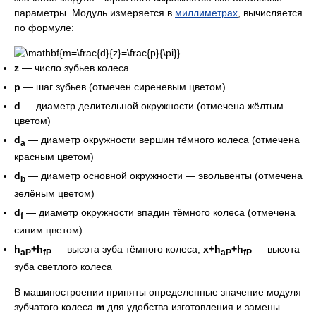
параметры. Модуль измеряется в
миллиметрах
, вычисляется
по формуле:
z
— число зубьев колеса
p
— шаг зубьев (отмечен сиреневым цветом)
d
— диаметр делительной окружности (отмечена жёлтым
цветом)
d
— диаметр окружности вершин тёмного колеса (отмечена
a
красным цветом)
d
— диаметр основной окружности — эвольвенты (отмечена
b
зелёным цветом)
d
— диаметр окружности впадин тёмного колеса (отмечена
f
синим цветом)
h
+h
— высота зуба тёмного колеса,
x+h
+h
— высота
aP
fP
aP
fP
зуба светлого колеса
В машиностроении приняты определенные значение модуля
зубчатого колеса
m
для удобства изготовления и замены