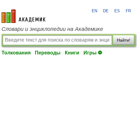
EN
DE
ES
FR
academic.ru
Словари и энциклопедии на Академике
Найти!
Толкования
Переводы
Книги
Игры ⚽