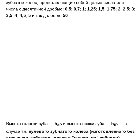
зубчатых колёс, представляющие собой целые числа или
числа с десятичной дробью:
0,5
;
0,7
;
1
;
1,25
;
1,5
;
1,75
;
2
;
2,5
;
3
;
3,5
;
4
;
4,5
;
5
и так далее до
50
.
Высота головки зуба —
h
и высота ножки зуба —
h
— в
aP
fP
случае т.н.
нулевого зубчатого колеса (изготовленного без
смещения, зубчатое колесо с "нулевыми" зубцами)