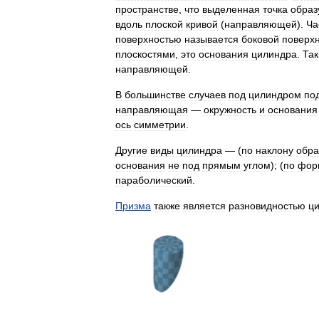
пространстве
,
что
выделенная
точка
обра
вдоль
плоской
кривой
(
направляющей
).
Ча
поверхностью
называется
боковой
поверх
плоскостями
,
это
основания
цилиндра
.
Та
направляющей
.
В
большинстве
случаев
под
цилиндром
по
направляющая
—
окружность
и
основания
ось
симметрии
.
Другие
виды
цилиндра
— (
по
наклону
обр
основания
не
под
прямым
углом
); (
по
фор
параболический
.
Призма
также
является
разновидностью
ц