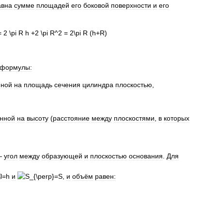
авна
сумме
площадей
его
боковой
поверхности
и
его
формулы:
нной
на
площадь
сечения
цилиндра
плоскостью
,
нной
на
высоту
(
расстояние
между
плоскостями
,
в
которых
—
угол
между
образующей
и
плоскостью
основания
.
Для
и
,
и
объём
равен: