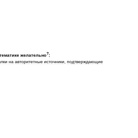
?
тематике
желательно
:
ылки
на
авторитетные
источники
,
подтверждающие