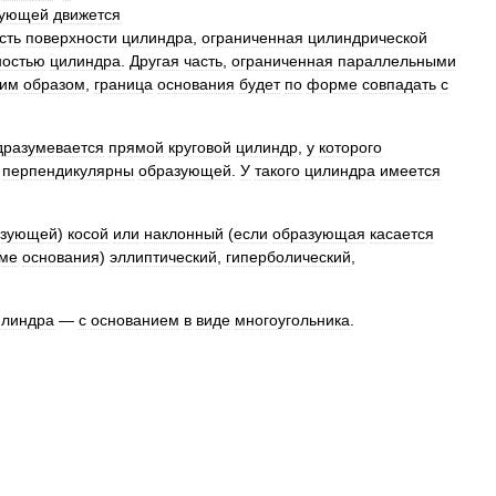
зующей
движется
сть
поверхности
цилиндра
,
ограниченная
цилиндрической
ностью
цилиндра
.
Другая
часть
,
ограниченная
параллельными
ким
образом
,
граница
основания
будет
по
форме
совпадать
с
дразумевается
прямой
круговой
цилиндр
,
у
которого
перпендикулярны
образующей
.
У
такого
цилиндра
имеется
азующей
)
косой
или
наклонный
(
если
образующая
касается
ме
основания
)
эллиптический
,
гиперболический
,
илиндра
—
с
основанием
в
виде
многоугольника
.