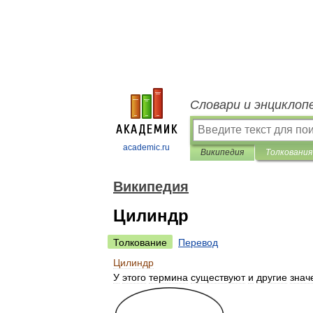
Словари и энциклоп
academic.ru
Википедия
Толкования
Википедия
Цилиндр
Толкование
Перевод
Цилиндр
У
этого
термина
существуют
и
другие
знач