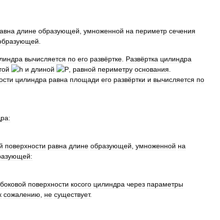
авна
длине
образующей
,
умноженной
на
периметр
сечения
образующей
.
линдра
вычисляется
по
его
развёртке
.
Развёртка
цилиндра
той
и
длиной
,
равной
периметру
основания
.
ости
цилиндра
равна
площади
его
развёртки
и
вычисляется
по
ра:
й
поверхности
равна
длине
образующей
,
умноженной
на
разующей:
боковой
поверхности
косого
цилиндра
через
параметры
к
сожалению
,
не
существует
.