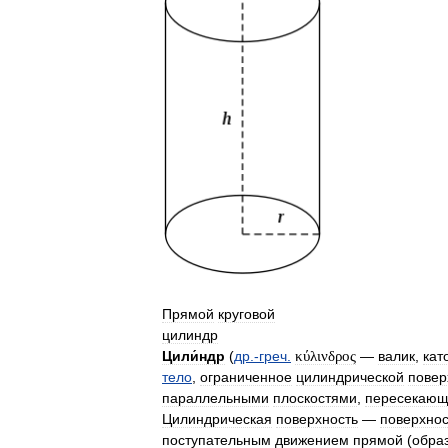
Прямой
круговой
цилиндр
Цили́ндр
(
др
.-
греч
.
κύλινδρος
—
валик
,
кат
тело
,
ограниченное
цилиндрической
повер
параллельными
плоскостями
,
пересекаю
Цилиндрическая
поверхность
—
поверхнос
поступательным
движением
прямой
(
обра