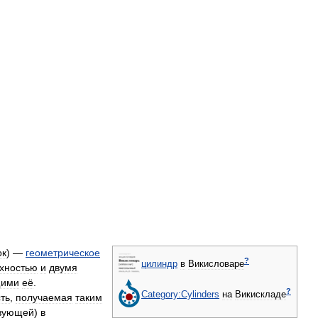
ок
) —
геометрическое
?
цилиндр
в
Викисловаре
хностью
и
двумя
щими
её
.
?
Category:Cylinders
на
Викискладе
ть
,
получаемая
таким
зующей
)
в