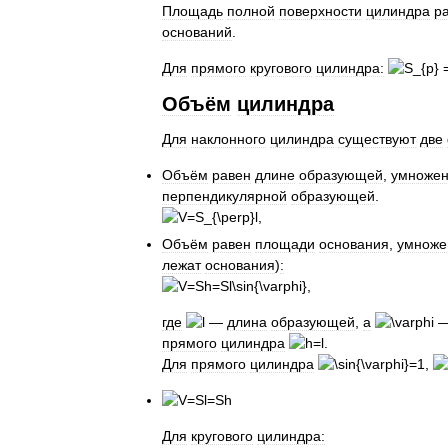
Площадь
полной
поверхности
цилиндра
р
оснований
.
Для
прямого
кругового
цилиндра:
Объём
цилиндра
Для
наклонного
цилиндра
существуют
две
Объём
равен
длине
образующей
,
умноже
перпендикулярной
образующей
.
,
Объём
равен
площади
основания
,
умноже
лежат
основания
)
:
,
где
—
длина
образующей
,
а
прямого
цилиндра
.
Для
прямого
цилиндра
,
Для
кругового
цилиндра: