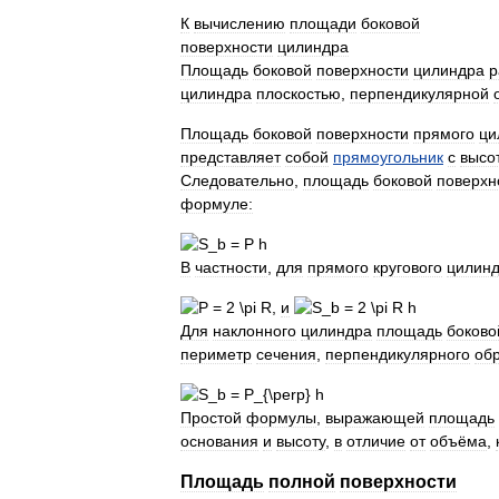
К
вычислению
площади
боковой
поверхности
цилиндра
Площадь
боковой
поверхности
цилиндра
р
цилиндра
плоскостью
,
перпендикулярной
Площадь
боковой
поверхности
прямого
ци
представляет
собой
прямоугольник
с
высо
Следовательно
,
площадь
боковой
поверхн
формуле:
В
частности
,
для
прямого
кругового
цилинд
,
и
Для
наклонного
цилиндра
площадь
боково
периметр
сечения
,
перпендикулярного
об
Простой
формулы
,
выражающей
площадь
основания
и
высоту
,
в
отличие
от
объёма
,
Площадь
полной
поверхности