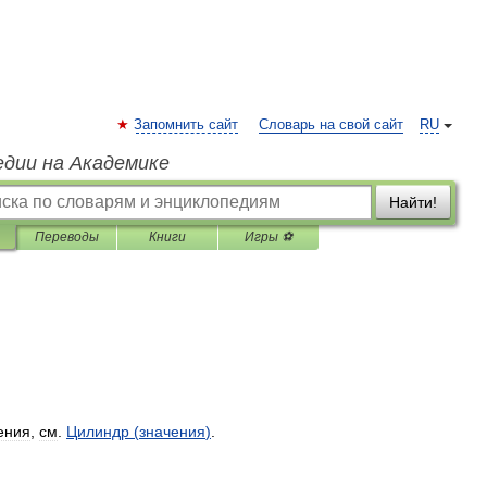
Запомнить сайт
Словарь на свой сайт
RU
едии на Академике
Найти!
Переводы
Книги
Игры ⚽
ения
,
см
.
Цилиндр
(
значения
)
.